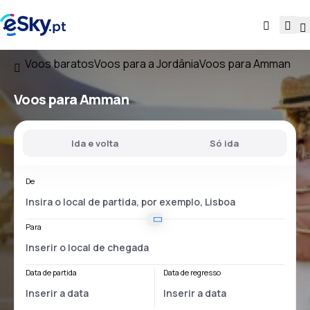
Voos baratos
Voos para a Jordânia
Voos para Amman
Voos para Amman
Ida e volta
Só ida
De
Para
Data de partida
Data de regresso