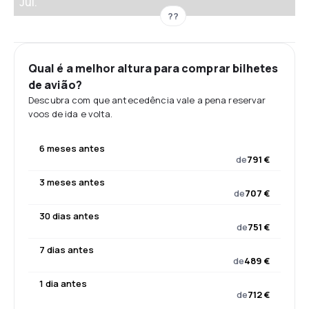
Jul.
??
Qual é a melhor altura para comprar bilhetes
de avião?
Descubra com que antecedência vale a pena reservar
voos de ida e volta.
6 meses antes
de
791 €
3 meses antes
de
707 €
30 dias antes
de
751 €
7 dias antes
de
489 €
1 dia antes
de
712 €