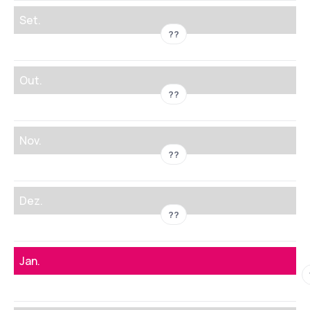
Set.
??
Out.
??
Nov.
??
Dez.
??
Jan.