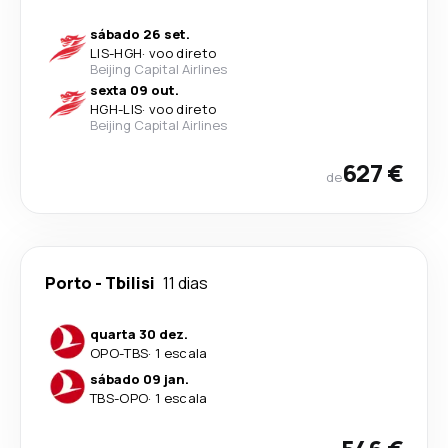
sábado 26 set.
LIS
-
HGH
·
voo direto
Beijing Capital Airlines
sexta 09 out.
HGH
-
LIS
·
voo direto
Beijing Capital Airlines
627 €
de
Porto
-
Tbilisi
11 dias
quarta 30 dez.
OPO
-
TBS
·
1 escala
sábado 09 jan.
TBS
-
OPO
·
1 escala