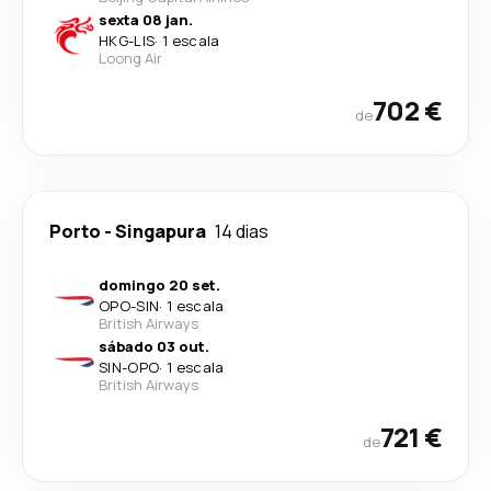
sexta 08 jan.
HKG
-
LIS
·
1 escala
Loong Air
702 €
de
Porto
-
Singapura
14 dias
domingo 20 set.
OPO
-
SIN
·
1 escala
British Airways
sábado 03 out.
SIN
-
OPO
·
1 escala
British Airways
721 €
de