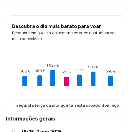
Descubra o dia mais barato para voar
Descubra em que dia da semana os voos costumam ser
mais acessíveis.
1 027 €
909 €
731 €
669 €
662 €
646 €
595 €
segunda
terça
quarta
quinta
sexta
sábado
domingo
Informações gerais
16:25, 7 ago 2026