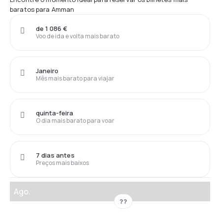
baratos para Amman
de 1 086 €
Voo de ida e volta mais barato
Janeiro
Mês mais barato para viajar
quinta-feira
O dia mais barato para voar
7 dias antes
Preços mais baixos
Ago.
??