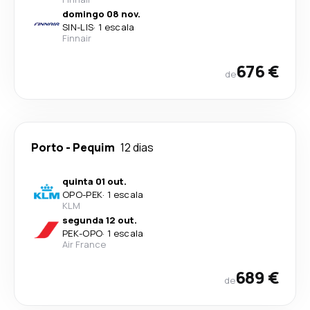
domingo 08 nov.
SIN
-
LIS
·
1 escala
Finnair
676 €
de
Porto
-
Pequim
12 dias
quinta 01 out.
OPO
-
PEK
·
1 escala
KLM
segunda 12 out.
PEK
-
OPO
·
1 escala
Air France
689 €
de