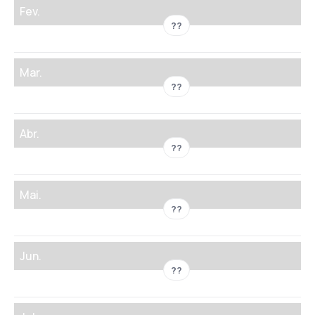
Fev.
??
Mar.
??
Abr.
??
Mai.
??
Jun.
??