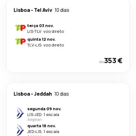
Lisboa
-
Tel Aviv
10 dias
terça 03 nov.
LIS
-
TLV
·
voo direto
quinta 12 nov.
TLV
-
LIS
·
voo direto
353 €
de
Lisboa
-
Jeddah
10 dias
segunda 09 nov.
LIS
-
JED
·
1 escala
Aegean
quarta 18 nov.
JED
-
LIS
·
1 escala