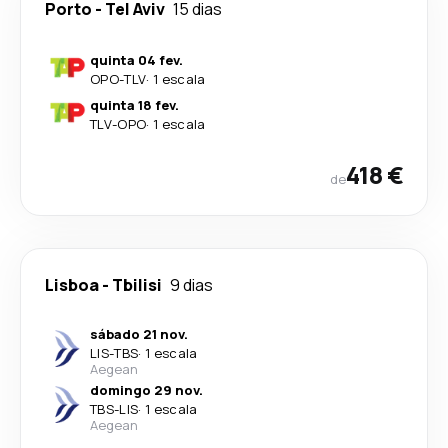
Porto
-
Tel Aviv
15 dias
quinta 04 fev.
OPO
-
TLV
·
1 escala
quinta 18 fev.
TLV
-
OPO
·
1 escala
418 €
de
Lisboa
-
Tbilisi
9 dias
sábado 21 nov.
LIS
-
TBS
·
1 escala
Aegean
domingo 29 nov.
TBS
-
LIS
·
1 escala
Aegean