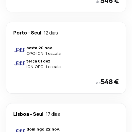
546 €
de
Porto
-
Seul
12 dias
sexta 20 nov.
OPO
-
ICN
·
1 escala
terça 01 dez.
ICN
-
OPO
·
1 escala
548 €
de
Lisboa
-
Seul
17 dias
domingo 22 nov.