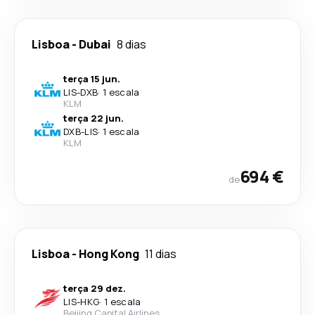
Lisboa
-
Dubai
8 dias
terça 15 jun.
LIS
-
DXB
·
1 escala
KLM
terça 22 jun.
DXB
-
LIS
·
1 escala
KLM
694 €
de
Lisboa
-
Hong Kong
11 dias
terça 29 dez.
LIS
-
HKG
·
1 escala
Beijing Capital Airlines