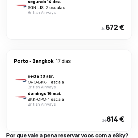
segunda 14 dez.
SGN
-
LIS
·
2 escalas
British Airways
672 €
de
Porto
-
Bangkok
17 dias
sexta 30 abr.
OPO
-
BKK
·
1 escala
British Airways
domingo 16 mai.
BKK
-
OPO
·
1 escala
British Airways
814 €
de
Por que vale a pena reservar voos com a eSky?