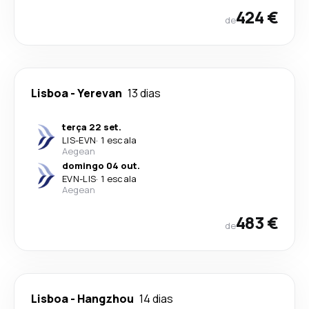
424 €
de
Lisboa
-
Yerevan
13 dias
terça 22 set.
LIS
-
EVN
·
1 escala
Aegean
domingo 04 out.
EVN
-
LIS
·
1 escala
Aegean
483 €
de
Lisboa
-
Hangzhou
14 dias