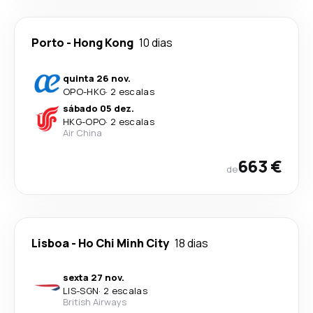
Porto
-
Hong Kong
10 dias
quinta 26 nov.
OPO
-
HKG
·
2 escalas
sábado 05 dez.
HKG
-
OPO
·
2 escalas
Air China
663 €
de
Lisboa
-
Ho Chi Minh City
18 dias
sexta 27 nov.
LIS
-
SGN
·
2 escalas
British Airways