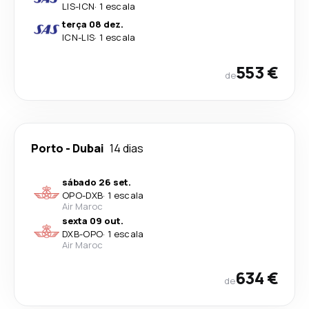
LIS
-
ICN
·
1 escala
terça 08 dez.
ICN
-
LIS
·
1 escala
553 €
de
Porto
-
Dubai
14 dias
sábado 26 set.
OPO
-
DXB
·
1 escala
Air Maroc
sexta 09 out.
DXB
-
OPO
·
1 escala
Air Maroc
634 €
de