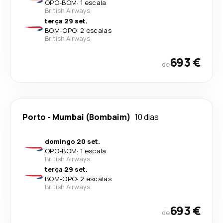
OPO
-
BOM
·
1 escala
British Airways
terça 29 set.
BOM
-
OPO
·
2 escalas
British Airways
693 €
de
Porto
-
Mumbai (Bombaim)
10 dias
domingo 20 set.
OPO
-
BOM
·
1 escala
British Airways
terça 29 set.
BOM
-
OPO
·
2 escalas
British Airways
693 €
de