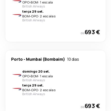
OPO
-
BOM
·
1 escala
British Airways
terça 29 set.
BOM
-
OPO
·
2 escalas
British Airways
693 €
de
Porto
-
Mumbai (Bombaim)
10 dias
domingo 20 set.
OPO
-
BOM
·
1 escala
British Airways
terça 29 set.
BOM
-
OPO
·
2 escalas
British Airways
693 €
de