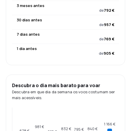
3 meses antes
de
792 €
30 dias antes
de
957 €
7 dias antes
de
769 €
1 dia antes
de
905 €
Descubra o dia mais barato para voar
Descubra em que dia da semana os voos costumam ser
mais acessíveis.
1 166 €
981 €
840 €
832 €
795 €
678 €