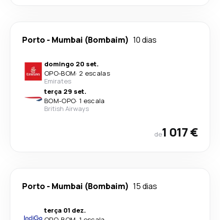
Porto
-
Mumbai (Bombaim)
10 dias
domingo 20 set.
OPO
-
BOM
·
2 escalas
Emirates
terça 29 set.
BOM
-
OPO
·
1 escala
British Airways
1 017 €
de
Porto
-
Mumbai (Bombaim)
15 dias
terça 01 dez.
OPO
-
BOM
·
1 escala