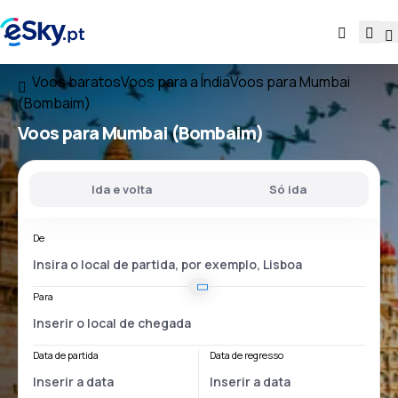
Voos baratos
Voos para a Índia
Voos para Mumbai
(Bombaim)
Voos para Mumbai (Bombaim)
Ida e volta
Só ida
De
Para
Data de partida
Data de regresso