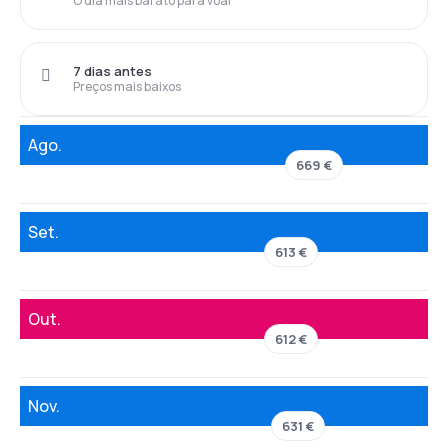
O dia mais barato para voar
7 dias antes
Preços mais baixos
Ago.
669 €
Set.
613 €
Out.
612 €
Nov.
631 €