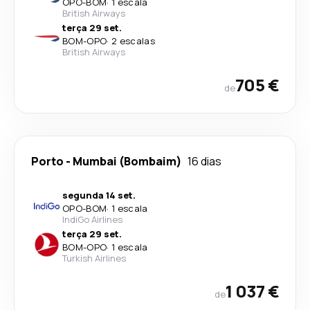
OPO
-
BOM
·
1 escala
British Airways
terça 29 set.
BOM
-
OPO
·
2 escalas
British Airways
705 €
de
Porto
-
Mumbai (Bombaim)
16 dias
segunda 14 set.
OPO
-
BOM
·
1 escala
IndiGo Airlines
terça 29 set.
BOM
-
OPO
·
1 escala
Turkish Airlines
1 037 €
de