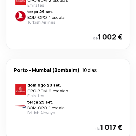
OPO
-
BOM
·
2 escalas
Emirates
terça 29 set.
BOM
-
OPO
·
1 escala
Turkish Airlines
1 002 €
de
Porto
-
Mumbai (Bombaim)
10 dias
domingo 20 set.
OPO
-
BOM
·
2 escalas
Emirates
terça 29 set.
BOM
-
OPO
·
1 escala
British Airways
1 017 €
de