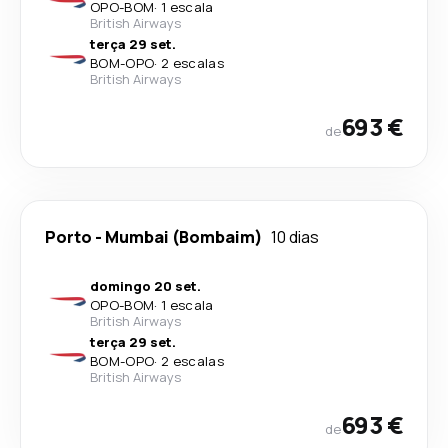
OPO
-
BOM
·
1 escala
British Airways
terça 29 set.
BOM
-
OPO
·
2 escalas
British Airways
693 €
de
Porto
-
Mumbai (Bombaim)
10 dias
domingo 20 set.
OPO
-
BOM
·
1 escala
British Airways
terça 29 set.
BOM
-
OPO
·
2 escalas
British Airways
693 €
de