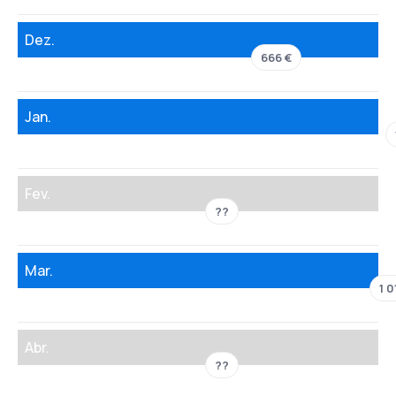
Dez.
666 €
Jan.
Fev.
??
Mar.
1 0
Abr.
??