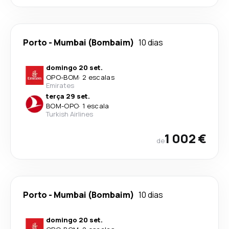
Porto
-
Mumbai (Bombaim)
10 dias
domingo 20 set.
OPO
-
BOM
·
2 escalas
Emirates
terça 29 set.
BOM
-
OPO
·
1 escala
Turkish Airlines
1 002 €
de
Porto
-
Mumbai (Bombaim)
10 dias
domingo 20 set.