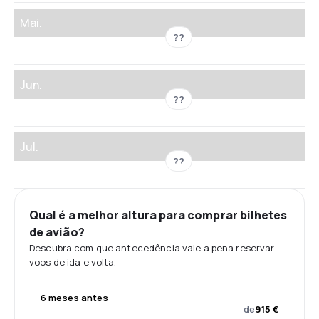
Mai.
??
Jun.
??
Jul.
??
Qual é a melhor altura para comprar bilhetes
de avião?
Descubra com que antecedência vale a pena reservar
voos de ida e volta.
6 meses antes
de
915 €