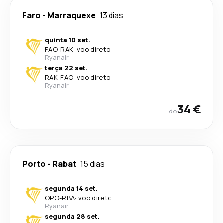
Faro
-
Marraquexe
13 dias
quinta 10 set.
FAO
-
RAK
·
voo direto
Ryanair
terça 22 set.
RAK
-
FAO
·
voo direto
Ryanair
34 €
de
Porto
-
Rabat
15 dias
segunda 14 set.
OPO
-
RBA
·
voo direto
Ryanair
segunda 28 set.