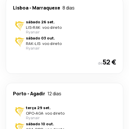
Lisboa
-
Marraquexe
8 dias
sábado 26 set.
LIS
-
RAK
·
voo direto
Ryanair
sábado 03 out.
RAK
-
LIS
·
voo direto
Ryanair
52 €
de
Porto
-
Agadir
12 dias
terça 29 set.
OPO
-
AGA
·
voo direto
Ryanair
sábado 10 out.