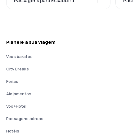
Passagens para Essaouira
Passag
Planeie a sua viagem
Voos baratos
City Breaks
Férias
Alojamentos
Voo+Hotel
Passagens aéreas
Hotéis