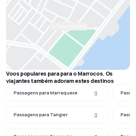
Veja no mapa
Voos populares para para o Marrocos. Os
viajantes também adoram estes destinos
Passagens para Marraquexe
Passag
Passagens para Tangier
Passag