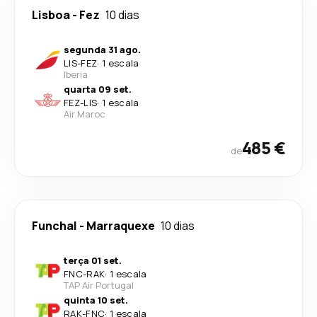
Lisboa
-
Fez
10 dias
segunda 31 ago.
LIS
-
FEZ
·
1 escala
Iberia
quarta 09 set.
FEZ
-
LIS
·
1 escala
Air Maroc
485 €
de
Funchal
-
Marraquexe
10 dias
terça 01 set.
FNC
-
RAK
·
1 escala
TAP Air Portugal
quinta 10 set.
RAK
-
FNC
·
1 escala