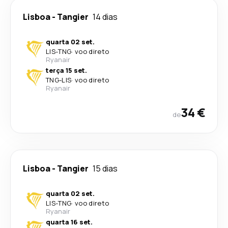
Lisboa
-
Tangier
14 dias
quarta 02 set.
LIS
-
TNG
·
voo direto
Ryanair
terça 15 set.
TNG
-
LIS
·
voo direto
Ryanair
34 €
de
Lisboa
-
Tangier
15 dias
quarta 02 set.
LIS
-
TNG
·
voo direto
Ryanair
quarta 16 set.