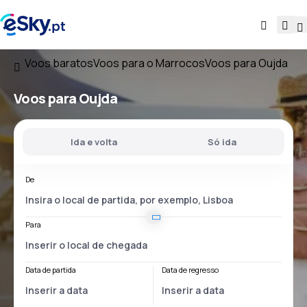
Voos baratos
Voos para o Marrocos
Voos para Oujda
Voos para Oujda
Ida e volta
Só ida
De
Para
Data de partida
Data de regresso