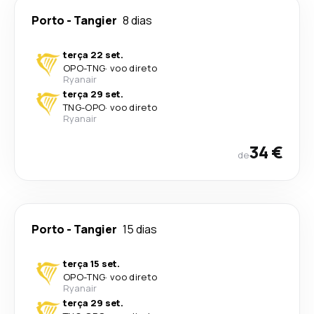
Porto
-
Tangier
8 dias
terça 22 set.
OPO
-
TNG
·
voo direto
Ryanair
terça 29 set.
TNG
-
OPO
·
voo direto
Ryanair
34 €
de
Porto
-
Tangier
15 dias
terça 15 set.
OPO
-
TNG
·
voo direto
Ryanair
terça 29 set.