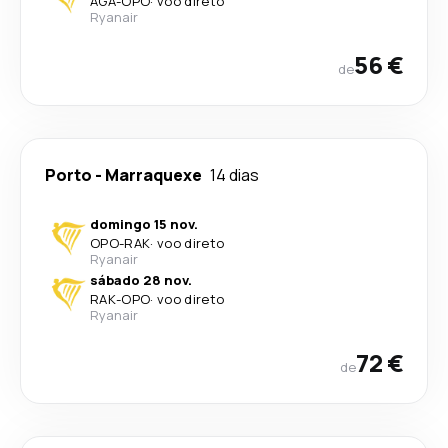
AGA
-
OPO
·
voo direto
Ryanair
56 €
de
Porto
-
Marraquexe
14 dias
domingo 15 nov.
OPO
-
RAK
·
voo direto
Ryanair
sábado 28 nov.
RAK
-
OPO
·
voo direto
Ryanair
72 €
de