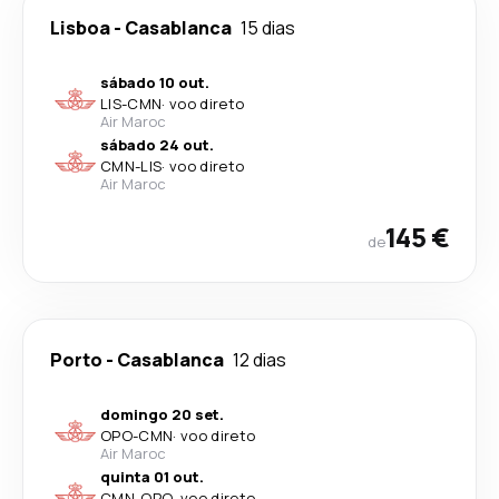
Lisboa
-
Casablanca
15 dias
sábado 10 out.
LIS
-
CMN
·
voo direto
Air Maroc
sábado 24 out.
CMN
-
LIS
·
voo direto
Air Maroc
145 €
de
Porto
-
Casablanca
12 dias
domingo 20 set.
OPO
-
CMN
·
voo direto
Air Maroc
quinta 01 out.
CMN
-
OPO
·
voo direto