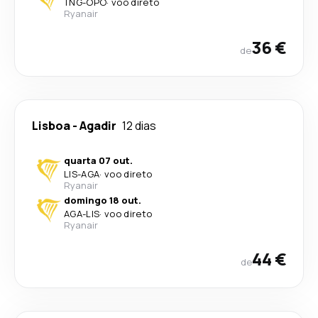
TNG
-
OPO
·
voo direto
Ryanair
36 €
de
Lisboa
-
Agadir
12 dias
quarta 07 out.
LIS
-
AGA
·
voo direto
Ryanair
domingo 18 out.
AGA
-
LIS
·
voo direto
Ryanair
44 €
de