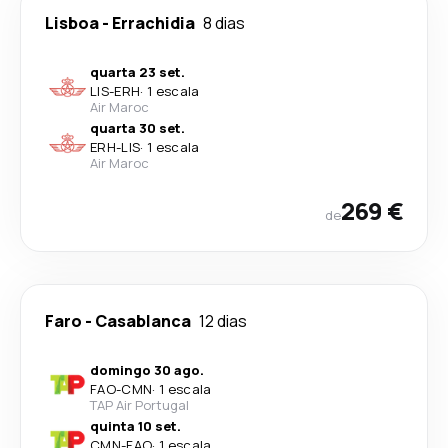
Lisboa
-
Errachidia
8 dias
quarta 23 set.
LIS
-
ERH
·
1 escala
Air Maroc
quarta 30 set.
ERH
-
LIS
·
1 escala
Air Maroc
269 €
de
Faro
-
Casablanca
12 dias
domingo 30 ago.
FAO
-
CMN
·
1 escala
TAP Air Portugal
quinta 10 set.
CMN
-
FAO
·
1 escala