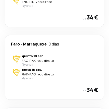
TNG
-
LIS
·
voo direto
Ryanair
34 €
de
Faro
-
Marraquexe
9 dias
quinta 10 set.
FAO
-
RAK
·
voo direto
Ryanair
sexta 18 set.
RAK
-
FAO
·
voo direto
Ryanair
34 €
de