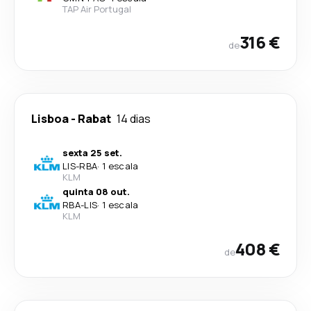
TAP Air Portugal
316 €
de
Lisboa
-
Rabat
14 dias
sexta 25 set.
LIS
-
RBA
·
1 escala
KLM
quinta 08 out.
RBA
-
LIS
·
1 escala
KLM
408 €
de