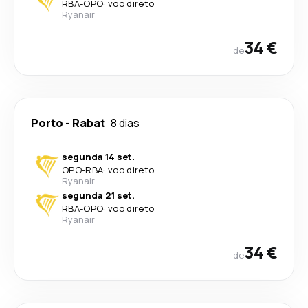
RBA
-
OPO
·
voo direto
Ryanair
34 €
de
Porto
-
Rabat
8 dias
segunda 14 set.
OPO
-
RBA
·
voo direto
Ryanair
segunda 21 set.
RBA
-
OPO
·
voo direto
Ryanair
34 €
de