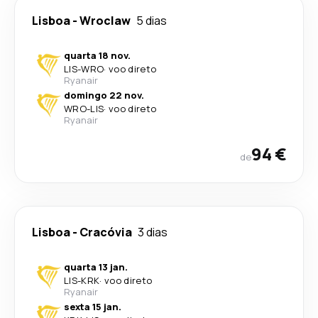
Lisboa
-
Wroclaw
5 dias
quarta 18 nov.
LIS
-
WRO
·
voo direto
Ryanair
domingo 22 nov.
WRO
-
LIS
·
voo direto
Ryanair
94 €
de
Lisboa
-
Cracóvia
3 dias
quarta 13 jan.
LIS
-
KRK
·
voo direto
Ryanair
sexta 15 jan.