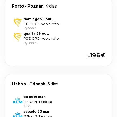
Porto
-
Poznan
4 dias
domingo 25 out.
OPO
-
POZ
·
voo direto
Ryanair
quarta 28 out.
POZ
-
OPO
·
voo direto
Ryanair
196 €
de
Lisboa
-
Gdansk
5 dias
terça 16 mar.
LIS
-
GDN
·
1 escala
KLM
sábado 20 mar.
GDN
-
LIS
·
1 escala