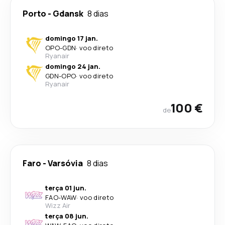
Porto
-
Gdansk
8 dias
domingo 17 jan.
OPO
-
GDN
·
voo direto
Ryanair
domingo 24 jan.
GDN
-
OPO
·
voo direto
Ryanair
100 €
de
Faro
-
Varsóvia
8 dias
terça 01 jun.
FAO
-
WAW
·
voo direto
Wizz Air
terça 08 jun.