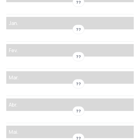
??
Jan.
??
Fev.
??
Mar.
??
Abr.
??
Mai.
??