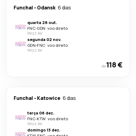
Funchal
-
Gdansk
6 dias
quarta 28 out.
FNC
-
GDN
·
voo direto
Wizz Air
segunda 02 nov.
GDN
-
FNC
·
voo direto
Wizz Air
118 €
de
Funchal
-
Katowice
6 dias
terça 08 dez.
FNC
-
KTW
·
voo direto
Wizz Air
domingo 13 dez.
KTW
-
FNC
·
voo direto