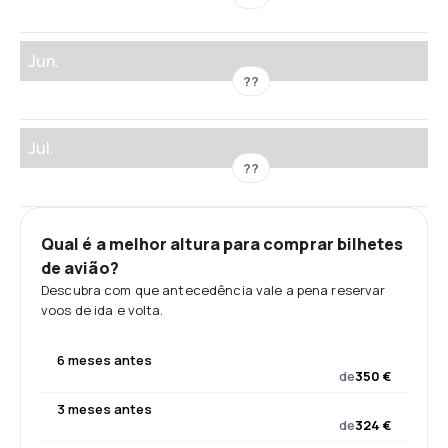
Jun.
??
Jul.
??
Qual é a melhor altura para comprar bilhetes
de avião?
Descubra com que antecedência vale a pena reservar
voos de ida e volta.
6 meses antes
de
350 €
3 meses antes
de
324 €