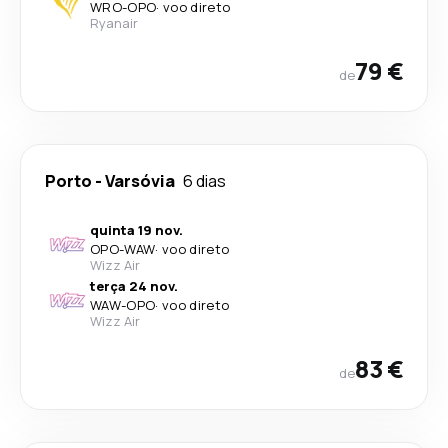
WRO
-
OPO
·
voo direto
Ryanair
79 €
de
Porto
-
Varsóvia
6 dias
quinta 19 nov.
OPO
-
WAW
·
voo direto
Wizz Air
terça 24 nov.
WAW
-
OPO
·
voo direto
Wizz Air
83 €
de