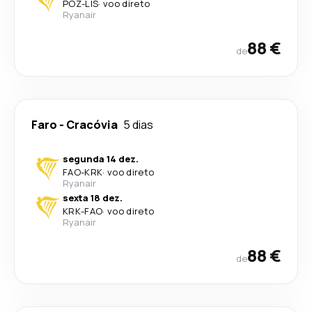
POZ
-
LIS
·
voo direto
Ryanair
88 €
de
Faro
-
Cracóvia
5 dias
segunda 14 dez.
FAO
-
KRK
·
voo direto
Ryanair
sexta 18 dez.
KRK
-
FAO
·
voo direto
Ryanair
88 €
de