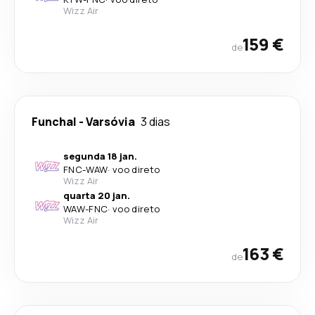
Wizz Air
159 €
de
Funchal
-
Varsóvia
3 dias
segunda 18 jan.
FNC
-
WAW
·
voo direto
Wizz Air
quarta 20 jan.
WAW
-
FNC
·
voo direto
Wizz Air
163 €
de