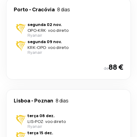
Porto
-
Cracóvia
8 dias
segunda 02 nov.
OPO
-
KRK
·
voo direto
Ryanair
segunda 09 nov.
KRK
-
OPO
·
voo direto
Ryanair
88 €
de
Lisboa
-
Poznan
8 dias
terça 08 dez.
LIS
-
POZ
·
voo direto
Ryanair
terça 15 dez.