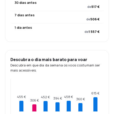
30 dias antes
de
517 €
7 dias antes
de
506 €
1 dia antes
de
1 557 €
Descubra o dia mais barato para voar
Descubra em que dia da semana os voos costumam ser
mais acessíveis.
615 €
458 €
455 €
452 €
394 €
360 €
306 €