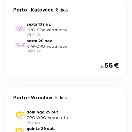
Porto
-
Katowice
8 dias
sexta 13 nov.
OPO
-
KTW
·
voo direto
Wizz Air
sexta 20 nov.
KTW
-
OPO
·
voo direto
Wizz Air
56 €
de
Porto
-
Wroclaw
5 dias
domingo 25 out.
OPO
-
WRO
·
voo direto
Ryanair
quinta 29 out.