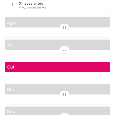
3 meses antes
Preços mais baixos
Ago.
??
Set.
??
Out.
Nov.
??
Dez.