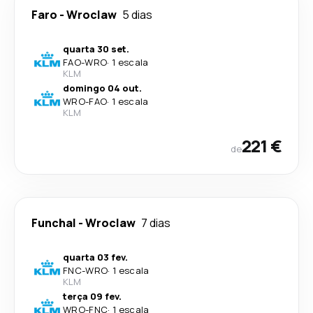
Faro
-
Wroclaw
5 dias
quarta 30 set.
FAO
-
WRO
·
1 escala
KLM
domingo 04 out.
WRO
-
FAO
·
1 escala
KLM
221 €
de
Funchal
-
Wroclaw
7 dias
quarta 03 fev.
FNC
-
WRO
·
1 escala
KLM
terça 09 fev.
WRO
-
FNC
·
1 escala