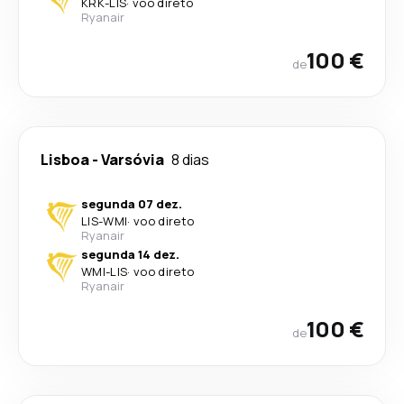
KRK
-
LIS
·
voo direto
Ryanair
100 €
de
Lisboa
-
Varsóvia
8 dias
segunda 07 dez.
LIS
-
WMI
·
voo direto
Ryanair
segunda 14 dez.
WMI
-
LIS
·
voo direto
Ryanair
100 €
de