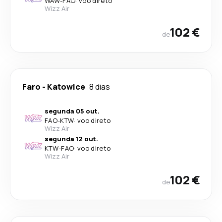
WAW
-
FAO
·
voo direto
Wizz Air
102 €
de
Faro
-
Katowice
8 dias
segunda 05 out.
FAO
-
KTW
·
voo direto
Wizz Air
segunda 12 out.
KTW
-
FAO
·
voo direto
Wizz Air
102 €
de