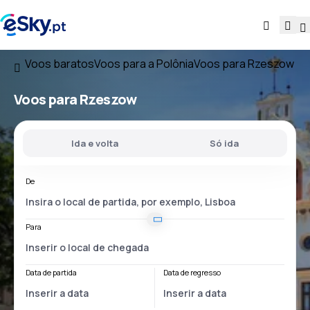
Voos baratos
Voos para a Polônia
Voos para Rzeszow
Voos para Rzeszow
Ida e volta
Só ida
De
Para
Data de partida
Data de regresso