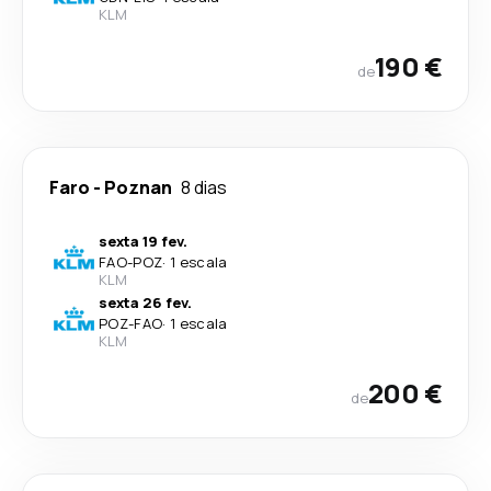
KLM
190 €
de
Faro
-
Poznan
8 dias
sexta 19 fev.
FAO
-
POZ
·
1 escala
KLM
sexta 26 fev.
POZ
-
FAO
·
1 escala
KLM
200 €
de