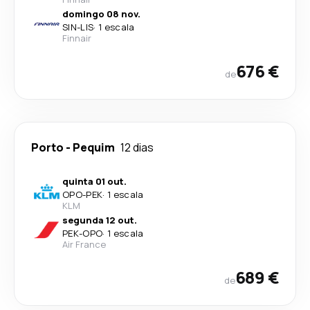
domingo 08 nov.
SIN
-
LIS
·
1 escala
Finnair
676 €
de
Porto
-
Pequim
12 dias
quinta 01 out.
OPO
-
PEK
·
1 escala
KLM
segunda 12 out.
PEK
-
OPO
·
1 escala
Air France
689 €
de