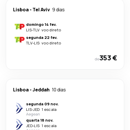
Lisboa
-
Tel Aviv
9 dias
domingo 14 fev.
LIS
-
TLV
·
voo direto
segunda 22 fev.
TLV
-
LIS
·
voo direto
353 €
de
Lisboa
-
Jeddah
10 dias
segunda 09 nov.
LIS
-
JED
·
1 escala
Aegean
quarta 18 nov.
JED
-
LIS
·
1 escala