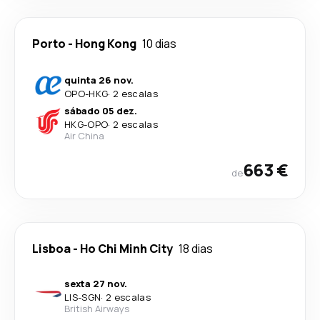
Porto
-
Hong Kong
10 dias
quinta 26 nov.
OPO
-
HKG
·
2 escalas
sábado 05 dez.
HKG
-
OPO
·
2 escalas
Air China
663 €
de
Lisboa
-
Ho Chi Minh City
18 dias
sexta 27 nov.
LIS
-
SGN
·
2 escalas
British Airways