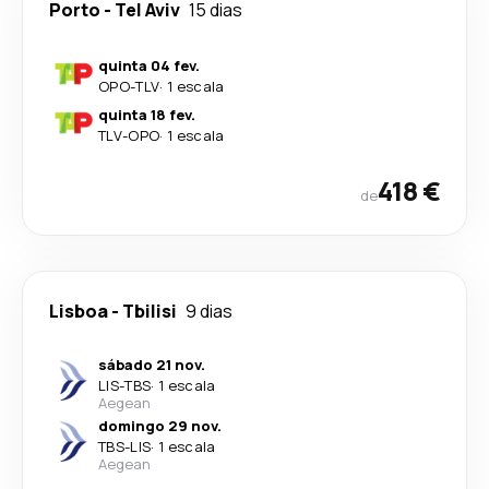
Porto
-
Tel Aviv
15 dias
quinta 04 fev.
OPO
-
TLV
·
1 escala
quinta 18 fev.
TLV
-
OPO
·
1 escala
418 €
de
Lisboa
-
Tbilisi
9 dias
sábado 21 nov.
LIS
-
TBS
·
1 escala
Aegean
domingo 29 nov.
TBS
-
LIS
·
1 escala
Aegean