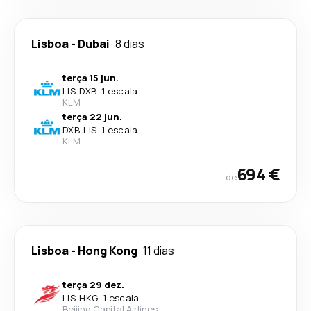
Lisboa
-
Dubai
8 dias
terça 15 jun.
LIS
-
DXB
·
1 escala
KLM
terça 22 jun.
DXB
-
LIS
·
1 escala
KLM
694 €
de
Lisboa
-
Hong Kong
11 dias
terça 29 dez.
LIS
-
HKG
·
1 escala
Beijing Capital Airlines