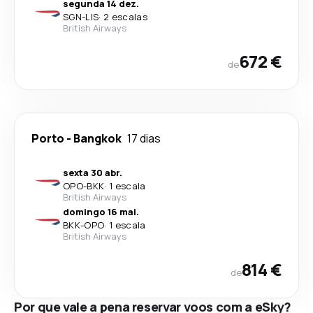
segunda 14 dez.
SGN
-
LIS
·
2 escalas
British Airways
672 €
de
Porto
-
Bangkok
17 dias
sexta 30 abr.
OPO
-
BKK
·
1 escala
British Airways
domingo 16 mai.
BKK
-
OPO
·
1 escala
British Airways
814 €
de
Por que vale a pena reservar voos com a eSky?