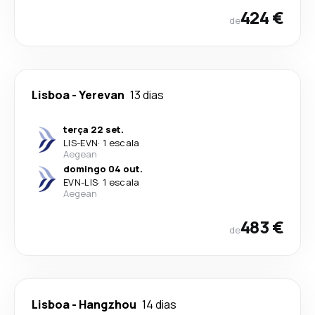
424 €
de
Lisboa
-
Yerevan
13 dias
terça 22 set.
LIS
-
EVN
·
1 escala
Aegean
domingo 04 out.
EVN
-
LIS
·
1 escala
Aegean
483 €
de
Lisboa
-
Hangzhou
14 dias