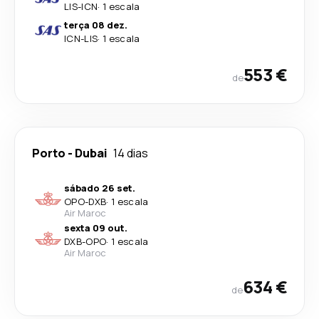
LIS
-
ICN
·
1 escala
terça 08 dez.
ICN
-
LIS
·
1 escala
553 €
de
Porto
-
Dubai
14 dias
sábado 26 set.
OPO
-
DXB
·
1 escala
Air Maroc
sexta 09 out.
DXB
-
OPO
·
1 escala
Air Maroc
634 €
de