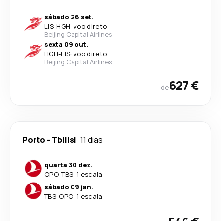
sábado 26 set.
LIS
-
HGH
·
voo direto
Beijing Capital Airlines
sexta 09 out.
HGH
-
LIS
·
voo direto
Beijing Capital Airlines
627 €
de
Porto
-
Tbilisi
11 dias
quarta 30 dez.
OPO
-
TBS
·
1 escala
sábado 09 jan.
TBS
-
OPO
·
1 escala