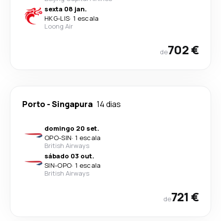
sexta 08 jan.
HKG
-
LIS
·
1 escala
Loong Air
702 €
de
Porto
-
Singapura
14 dias
domingo 20 set.
OPO
-
SIN
·
1 escala
British Airways
sábado 03 out.
SIN
-
OPO
·
1 escala
British Airways
721 €
de