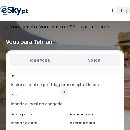
Voos baratos
Voos para o Irã
Voos para Tehran
Voos para Tehran
Ida e volta
Só ida
De
Para
Data de partida
Data de regresso