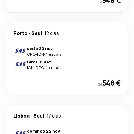
546 €
de
Porto
-
Seul
12 dias
sexta 20 nov.
OPO
-
ICN
·
1 escala
terça 01 dez.
ICN
-
OPO
·
1 escala
548 €
de
Lisboa
-
Seul
17 dias
domingo 22 nov.