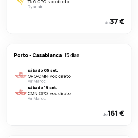
TNG
-
OPO
·
voo direto
Ryanair
37 €
de
Porto
-
Casablanca
15 dias
sábado 05 set.
OPO
-
CMN
·
voo direto
Air Maroc
sábado 19 set.
CMN
-
OPO
·
voo direto
Air Maroc
161 €
de