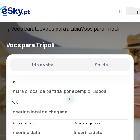
Voos baratos
Voos para a Líbia
Voos para Trípoli
Voos para Trípoli
Ida e volta
Só ida
De
Para
Data de partida
Data de regresso