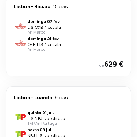
Lisboa
-
Bissau
15 dias
domingo 07 fev.
LIS
-
OXB
·
1 escala
Air Maroc
domingo 21 fev.
OXB
-
LIS
·
1 escala
Air Maroc
629 €
de
Lisboa
-
Luanda
9 dias
quinta 01 jul.
LIS
-
NBJ
·
voo direto
TAP Air Portugal
sexta 09 jul.
NBJ
-
LIS
·
voo direto