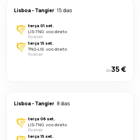
Lisboa
-
Tangier
15 dias
terça 01 set.
LIS
-
TNG
·
voo direto
Ryanair
terça 15 set.
TNG
-
LIS
·
voo direto
Ryanair
35 €
de
Lisboa
-
Tangier
8 dias
terça 08 set.
LIS
-
TNG
·
voo direto
Ryanair
terça 15 set.