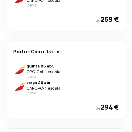
CAI
-
OPO
·
1 escala
Iberia
259 €
de
Porto
-
Cairo
13 dias
quinta 08 abr.
OPO
-
CAI
·
1 escala
Iberia
terça 20 abr.
CAI
-
OPO
·
1 escala
Iberia
294 €
de