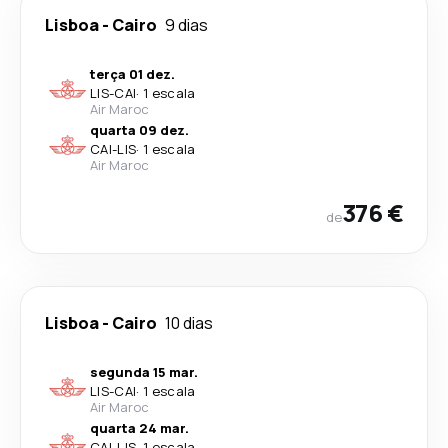
Lisboa
-
Cairo
9 dias
terça 01 dez.
LIS
-
CAI
·
1 escala
Air Maroc
quarta 09 dez.
CAI
-
LIS
·
1 escala
Air Maroc
376 €
de
Lisboa
-
Cairo
10 dias
segunda 15 mar.
LIS
-
CAI
·
1 escala
Air Maroc
quarta 24 mar.
CAI
-
LIS
·
1 escala