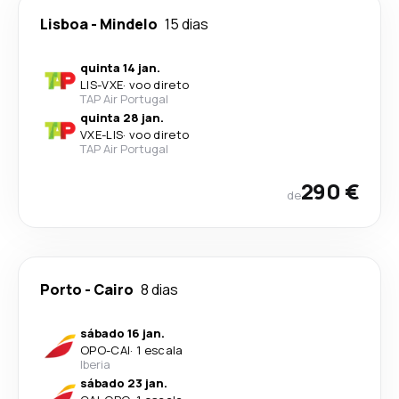
Lisboa
-
Mindelo
15 dias
quinta 14 jan.
LIS
-
VXE
·
voo direto
TAP Air Portugal
quinta 28 jan.
VXE
-
LIS
·
voo direto
TAP Air Portugal
290 €
de
Porto
-
Cairo
8 dias
sábado 16 jan.
OPO
-
CAI
·
1 escala
Iberia
sábado 23 jan.