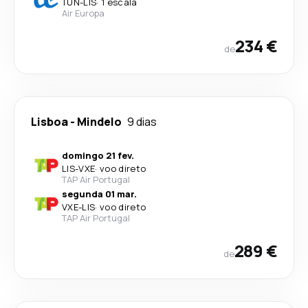
TUN
-
LIS
·
1 escala
Air Europa
234 €
de
Lisboa
-
Mindelo
9 dias
domingo 21 fev.
LIS
-
VXE
·
voo direto
TAP Air Portugal
segunda 01 mar.
VXE
-
LIS
·
voo direto
TAP Air Portugal
289 €
de