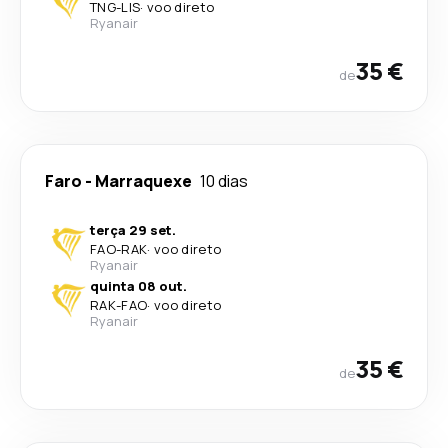
TNG
-
LIS
·
voo direto
Ryanair
35 €
de
Faro
-
Marraquexe
10 dias
terça 29 set.
FAO
-
RAK
·
voo direto
Ryanair
quinta 08 out.
RAK
-
FAO
·
voo direto
Ryanair
35 €
de