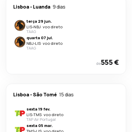
Lisboa
-
Luanda
9 dias
terça 29 jun.
LIS
-
NBJ
·
voo direto
TAAG
quarta 07 jul.
NBJ
-
LIS
·
voo direto
TAAG
555 €
de
Lisboa
-
São Tomé
15 dias
sexta 19 fev.
LIS
-
TMS
·
voo direto
TAP Air Portugal
sexta 05 mar.
TMS
-
LIS
·
voo direto