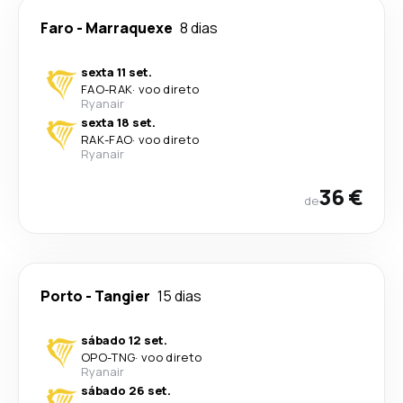
Faro
-
Marraquexe
8 dias
sexta 11 set.
FAO
-
RAK
·
voo direto
Ryanair
sexta 18 set.
RAK
-
FAO
·
voo direto
Ryanair
36 €
de
Porto
-
Tangier
15 dias
sábado 12 set.
OPO
-
TNG
·
voo direto
Ryanair
sábado 26 set.