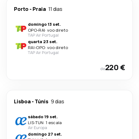
Porto
-
Praia
11 dias
domingo 13 set.
OPO
-
RAI
·
voo direto
TAP Air Portugal
quarta 23 set.
RAI
-
OPO
·
voo direto
TAP Air Portugal
220 €
de
Lisboa
-
Túnis
9 dias
sábado 19 set.
LIS
-
TUN
·
1 escala
Air Europa
domingo 27 set.