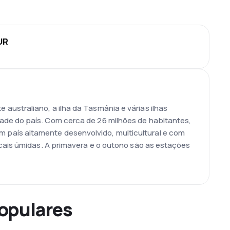
EUR
australiano, a ilha da Tasmânia e várias ilhas
ade do país. Com cerca de 26 milhões de habitantes,
 país altamente desenvolvido, multicultural e com
icais úmidas. A primavera e o outono são as estações
populares