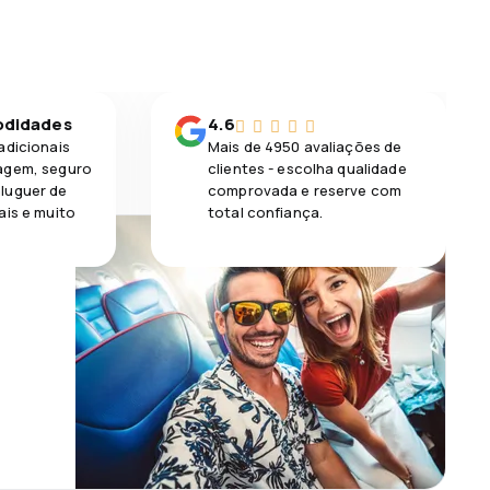
odidades
4.6
adicionais
Mais de 4950 avaliações de
agem, seguro
clientes - escolha qualidade
luguer de
comprovada e reserve com
ais e muito
total confiança.