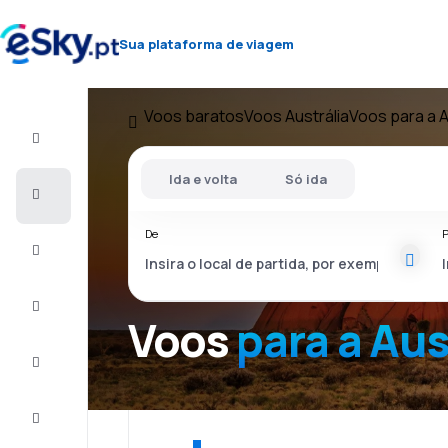
Sua plataforma de viagem
Voos baratos
Voos Austrália
Voos para a A
Voo+Hotel
Ida e volta
Só ida
Voos
baratos
De
P
Férias
City
Break
Voos
para a Aus
Alojamentos
Ofertas