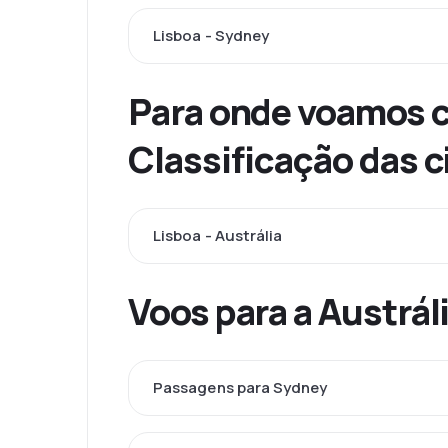
Lisboa - Sydney
Para onde voamos c
Classificação das 
Lisboa - Austrália
Voos para a Austráli
Passagens para Sydney