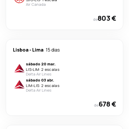
Air Canada
803 €
de
Lisboa
-
Lima
15 dias
sábado 20 mar.
LIS
-
LIM
·
2 escalas
Delta Air Lines
sábado 03 abr.
LIM
-
LIS
·
2 escalas
Delta Air Lines
678 €
de