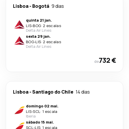
Lisboa
-
Bogotá
9 dias
quinta 21 jan.
LIS
-
BOG
·
2 escalas
Delta Air Lines
sexta 29 jan.
BOG
-
LIS
·
2 escalas
Delta Air Lines
732 €
de
Lisboa
-
Santiago do Chile
14 dias
domingo 02 mai.
LIS
-
SCL
·
1 escala
Iberia
sábado 15 mai.
SCL
-
LIS
·
1 escala