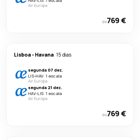
HAV
-
LIS
·
1 escala
Air Europa
769 €
de
Lisboa
-
Havana
15 dias
segunda 07 dez.
LIS
-
HAV
·
1 escala
Air Europa
segunda 21 dez.
HAV
-
LIS
·
1 escala
Air Europa
769 €
de