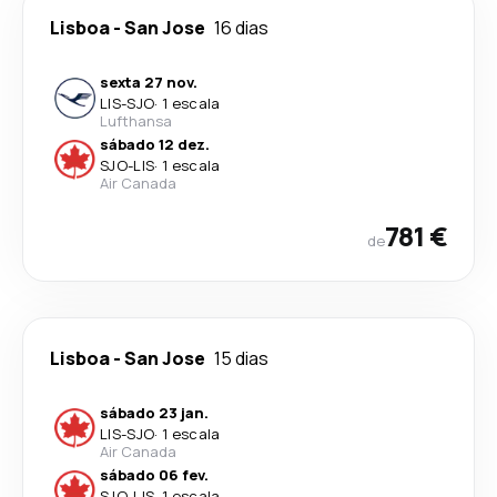
Lisboa
-
San Jose
16 dias
sexta 27 nov.
LIS
-
SJO
·
1 escala
Lufthansa
sábado 12 dez.
SJO
-
LIS
·
1 escala
Air Canada
781 €
de
Lisboa
-
San Jose
15 dias
sábado 23 jan.
LIS
-
SJO
·
1 escala
Air Canada
sábado 06 fev.
SJO
-
LIS
·
1 escala