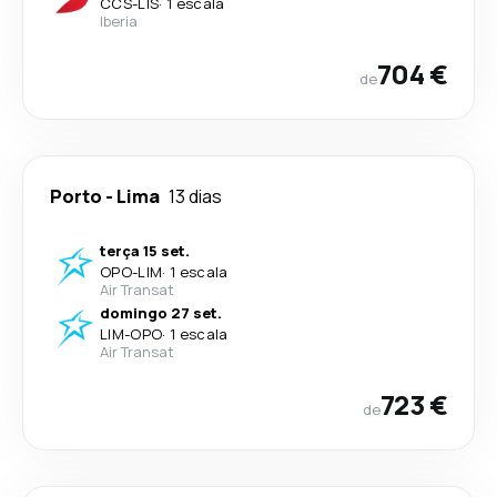
CCS
-
LIS
·
1 escala
Iberia
704 €
de
Porto
-
Lima
13 dias
terça 15 set.
OPO
-
LIM
·
1 escala
Air Transat
domingo 27 set.
LIM
-
OPO
·
1 escala
Air Transat
723 €
de