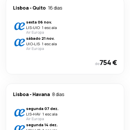
Lisboa
-
Quito
16 dias
sexta 06 nov.
LIS
-
UIO
·
1 escala
Air Europa
sábado 21 nov.
UIO
-
LIS
·
1 escala
Air Europa
754 €
de
Lisboa
-
Havana
8 dias
segunda 07 dez.
LIS
-
HAV
·
1 escala
Air Europa
segunda 14 dez.