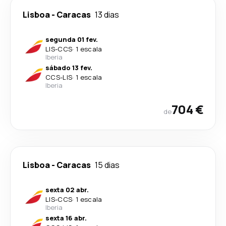
Lisboa
-
Caracas
13 dias
segunda 01 fev.
LIS
-
CCS
·
1 escala
Iberia
sábado 13 fev.
CCS
-
LIS
·
1 escala
Iberia
704 €
de
Lisboa
-
Caracas
15 dias
sexta 02 abr.
LIS
-
CCS
·
1 escala
Iberia
sexta 16 abr.