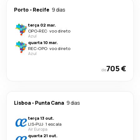
Porto
-
Recife
9 dias
terça 02 mar.
OPO
-
REC
·
voo direto
Azul
quarta 10 mar.
REC
-
OPO
·
voo direto
Azul
705 €
de
Lisboa
-
Punta Cana
9 dias
terça 13 out.
LIS
-
PUJ
·
1 escala
Air Europa
quarta 21 out.