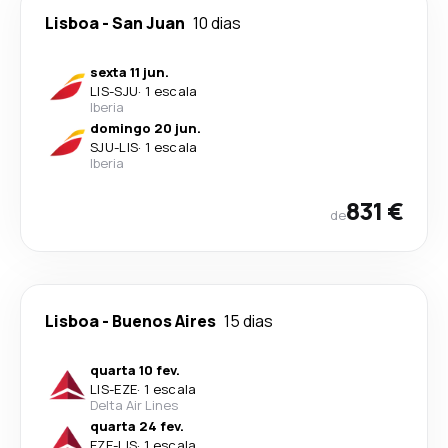
Lisboa
-
San Juan
10 dias
sexta 11 jun.
LIS
-
SJU
·
1 escala
Iberia
domingo 20 jun.
SJU
-
LIS
·
1 escala
Iberia
831 €
de
Lisboa
-
Buenos Aires
15 dias
quarta 10 fev.
LIS
-
EZE
·
1 escala
Delta Air Lines
quarta 24 fev.
EZE
-
LIS
·
1 escala