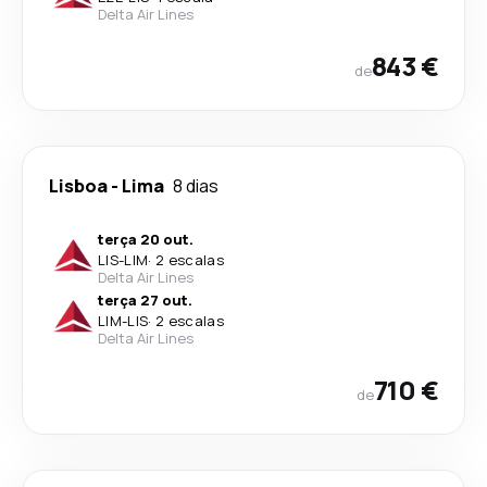
Delta Air Lines
843 €
de
Lisboa
-
Lima
8 dias
terça 20 out.
LIS
-
LIM
·
2 escalas
Delta Air Lines
terça 27 out.
LIM
-
LIS
·
2 escalas
Delta Air Lines
710 €
de