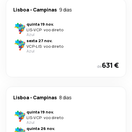
Lisboa
-
Campinas
9 dias
quinta 19 nov.
LIS
-
VCP
·
voo direto
Azul
sexta 27 nov.
VCP
-
LIS
·
voo direto
Azul
631 €
de
Lisboa
-
Campinas
8 dias
quinta 19 nov.
LIS
-
VCP
·
voo direto
Azul
quinta 26 nov.