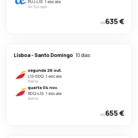
PUJ
-
LIS
·
1 escala
Air Europa
635 €
de
Lisboa
-
Santo Domingo
10 dias
segunda 26 out.
LIS
-
SDQ
·
1 escala
Iberia
quarta 04 nov.
SDQ
-
LIS
·
1 escala
Iberia
655 €
de