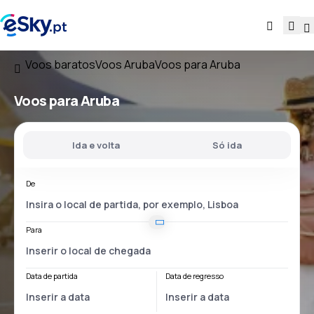
Voos baratos
Voos Aruba
Voos para Aruba
Voos
para Aruba
Ida e volta
Só ida
De
Para
Data de partida
Data de regresso