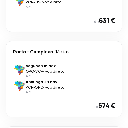
VCP
-
LIS
·
voo direto
Azul
631 €
de
Porto
-
Campinas
14 dias
segunda 16 nov.
OPO
-
VCP
·
voo direto
Azul
domingo 29 nov.
VCP
-
OPO
·
voo direto
Azul
674 €
de