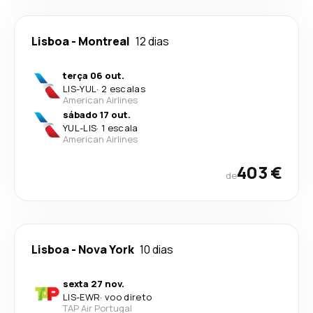
Lisboa
-
Montreal
12 dias
terça 06 out.
LIS
-
YUL
·
2 escalas
American Airlines
sábado 17 out.
YUL
-
LIS
·
1 escala
American Airlines
403 €
de
Lisboa
-
Nova York
10 dias
sexta 27 nov.
LIS
-
EWR
·
voo direto
TAP Air Portugal