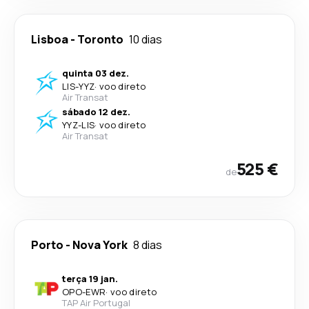
Lisboa
-
Toronto
10 dias
quinta 03 dez.
LIS
-
YYZ
·
voo direto
Air Transat
sábado 12 dez.
YYZ
-
LIS
·
voo direto
Air Transat
525 €
de
Porto
-
Nova York
8 dias
terça 19 jan.
OPO
-
EWR
·
voo direto
TAP Air Portugal