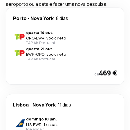
aeroporto ou a data e fazer uma nova pesquisa.
Porto
-
Nova York
8 dias
quarta 14 out.
OPO
-
EWR
·
voo direto
TAP Air Portugal
quarta 21 out.
EWR
-
OPO
·
voo direto
TAP Air Portugal
469 €
de
Lisboa
-
Nova York
11 dias
domingo 10 jan.
LIS
-
EWR
·
1 escala
Icelandair