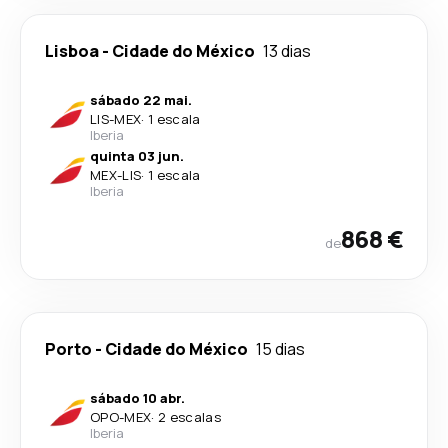
Lisboa
-
Cidade do México
13 dias
sábado 22 mai.
LIS
-
MEX
·
1 escala
Iberia
quinta 03 jun.
MEX
-
LIS
·
1 escala
Iberia
868 €
de
Porto
-
Cidade do México
15 dias
sábado 10 abr.
OPO
-
MEX
·
2 escalas
Iberia