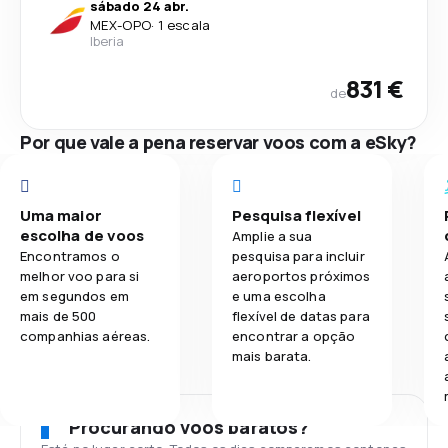
sábado 24 abr.
MEX
-
OPO
·
1 escala
Iberia
831 €
de
Por que vale a pena reservar voos com a eSky?
Uma maior
Pesquisa flexível
escolha de voos
Amplie a sua
Encontramos o
pesquisa para incluir
melhor voo para si
aeroportos próximos
em segundos em
e uma escolha
mais de 500
flexível de datas para
companhias aéreas.
encontrar a opção
mais barata.
Procurando voos baratos?