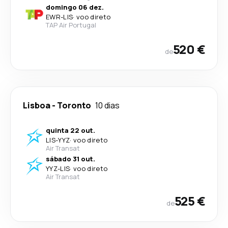
domingo 06 dez.
EWR
-
LIS
·
voo direto
TAP Air Portugal
520 €
de
Lisboa
-
Toronto
10 dias
quinta 22 out.
LIS
-
YYZ
·
voo direto
Air Transat
sábado 31 out.
YYZ
-
LIS
·
voo direto
Air Transat
525 €
de