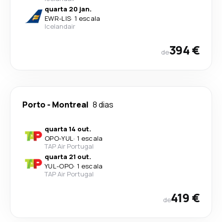
quarta 20 jan.
EWR
-
LIS
·
1 escala
Icelandair
394 €
de
Porto
-
Montreal
8 dias
quarta 14 out.
OPO
-
YUL
·
1 escala
TAP Air Portugal
quarta 21 out.
YUL
-
OPO
·
1 escala
TAP Air Portugal
419 €
de