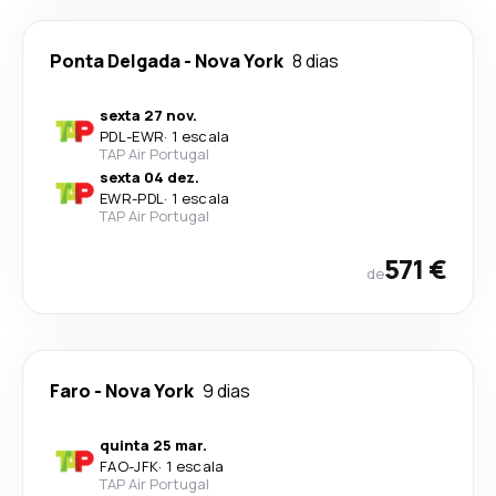
Ponta Delgada
-
Nova York
8 dias
sexta 27 nov.
PDL
-
EWR
·
1 escala
TAP Air Portugal
sexta 04 dez.
EWR
-
PDL
·
1 escala
TAP Air Portugal
571 €
de
Faro
-
Nova York
9 dias
quinta 25 mar.
FAO
-
JFK
·
1 escala
TAP Air Portugal