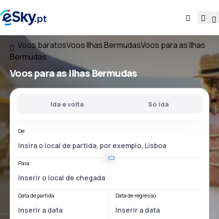
Voos baratos
Voos Ilhas Bermudas
Voos para as Ilhas
Bermudas
Voos
para as Ilhas Bermudas
Ida e volta
Só ida
De
Para
Data de partida
Data de regresso