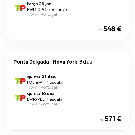
terça 26 jan.
EWR
-
OPO
·
voo direto
TAP Air Portugal
548 €
de
Ponta Delgada
-
Nova York
8 dias
quinta 03 dez.
PDL
-
EWR
·
1 escala
TAP Air Portugal
quinta 10 dez.
EWR
-
PDL
·
1 escala
TAP Air Portugal
571 €
de