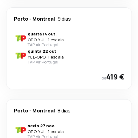
Porto
-
Montreal
9 dias
quarta 14 out.
OPO
-
YUL
·
1 escala
TAP Air Portugal
quinta 22 out.
YUL
-
OPO
·
1 escala
TAP Air Portugal
419 €
de
Porto
-
Montreal
8 dias
sexta 27 nov.
OPO
-
YUL
·
1 escala
TAP Air Portugal