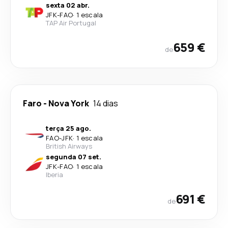
sexta 02 abr.
JFK
-
FAO
·
1 escala
TAP Air Portugal
659 €
de
Faro
-
Nova York
14 dias
terça 25 ago.
FAO
-
JFK
·
1 escala
British Airways
segunda 07 set.
JFK
-
FAO
·
1 escala
Iberia
691 €
de