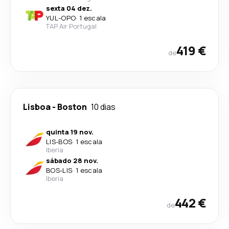
sexta 04 dez.
YUL
-
OPO
·
1 escala
TAP Air Portugal
419 €
de
Lisboa
-
Boston
10 dias
quinta 19 nov.
LIS
-
BOS
·
1 escala
Iberia
sábado 28 nov.
BOS
-
LIS
·
1 escala
Iberia
442 €
de