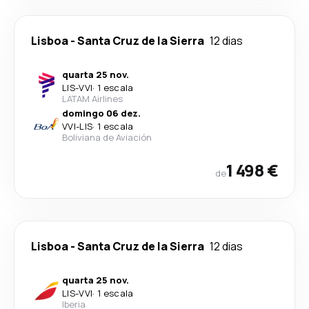
Lisboa
-
Santa Cruz de la Sierra
12 dias
quarta 25 nov.
LIS
-
VVI
·
1 escala
LATAM Airlines
domingo 06 dez.
VVI
-
LIS
·
1 escala
Boliviana de Aviación
1 498 €
de
Lisboa
-
Santa Cruz de la Sierra
12 dias
quarta 25 nov.
LIS
-
VVI
·
1 escala
Iberia