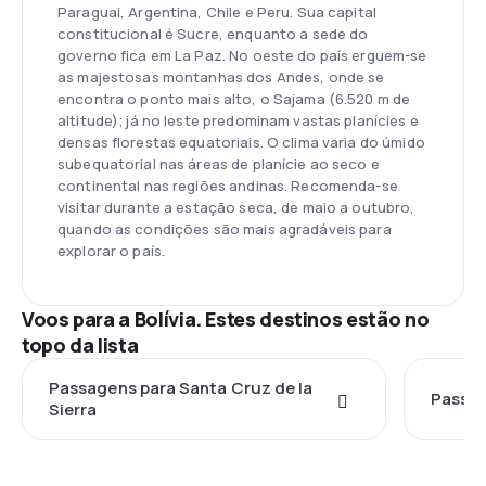
Paraguai, Argentina, Chile e Peru. Sua capital
constitucional é Sucre, enquanto a sede do
governo fica em La Paz. No oeste do país erguem-se
as majestosas montanhas dos Andes, onde se
encontra o ponto mais alto, o Sajama (6.520 m de
altitude); já no leste predominam vastas planícies e
densas florestas equatoriais. O clima varia do úmido
subequatorial nas áreas de planície ao seco e
continental nas regiões andinas. Recomenda-se
visitar durante a estação seca, de maio a outubro,
quando as condições são mais agradáveis para
explorar o país.
Voos para a Bolívia. Estes destinos estão no
topo da lista
Passagens para Santa Cruz de la
Passag
Sierra