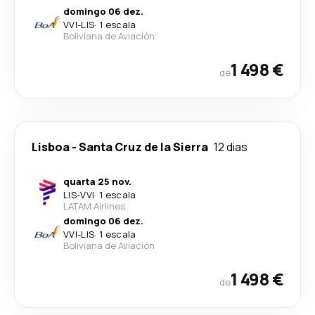
domingo 06 dez.
VVI
-
LIS
·
1 escala
Boliviana de Aviación
1 498 €
de
Lisboa
-
Santa Cruz de la Sierra
12 dias
quarta 25 nov.
LIS
-
VVI
·
1 escala
LATAM Airlines
domingo 06 dez.
VVI
-
LIS
·
1 escala
Boliviana de Aviación
1 498 €
de