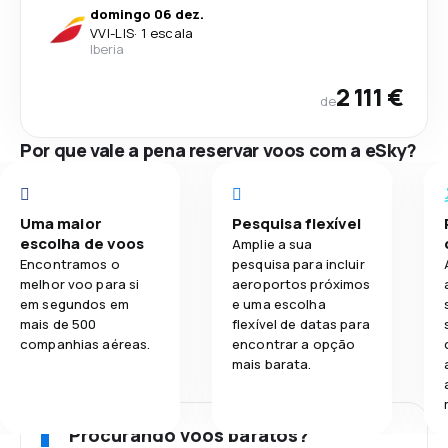
domingo 06 dez.
VVI
-
LIS
·
1 escala
Iberia
2 111 €
de
Por que vale a pena reservar voos com a eSky?
Uma maior
Pesquisa flexível
escolha de voos
Amplie a sua
Encontramos o
pesquisa para incluir
melhor voo para si
aeroportos próximos
em segundos em
e uma escolha
mais de 500
flexível de datas para
companhias aéreas.
encontrar a opção
mais barata.
Procurando voos baratos?