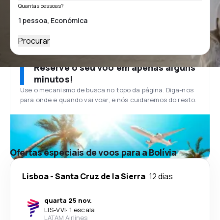
Quantas pessoas?
Procurar
Reserve o seu voo em apenas alguns
minutos!
Use o mecanismo de busca no topo da página. Diga-nos
para onde e quando vai voar, e nós cuidaremos do resto.
Ofertas especiais de voos para a Bolívia
Lisboa
-
Santa Cruz de la Sierra
12 dias
quarta 25 nov.
LIS
-
VVI
·
1 escala
LATAM Airlines