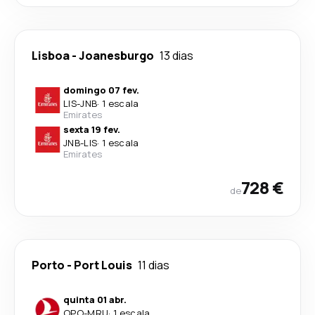
Lisboa
-
Joanesburgo
13 dias
domingo 07 fev.
LIS
-
JNB
·
1 escala
Emirates
sexta 19 fev.
JNB
-
LIS
·
1 escala
Emirates
728 €
de
Porto
-
Port Louis
11 dias
quinta 01 abr.
OPO
-
MRU
·
1 escala