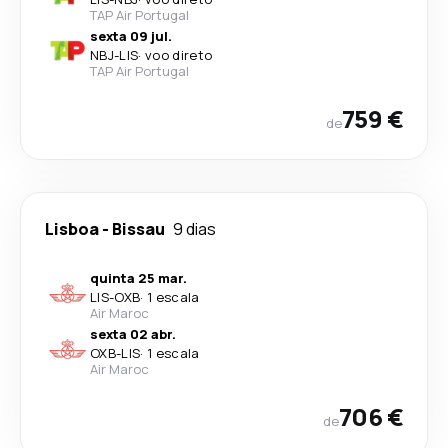
TAP Air Portugal
sexta 09 jul.
NBJ
-
LIS
·
voo direto
TAP Air Portugal
759 €
de
Lisboa
-
Bissau
9 dias
quinta 25 mar.
LIS
-
OXB
·
1 escala
Air Maroc
sexta 02 abr.
OXB
-
LIS
·
1 escala
Air Maroc
706 €
de