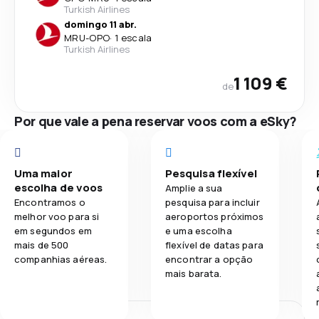
Turkish Airlines
domingo 11 abr.
MRU
-
OPO
·
1 escala
Turkish Airlines
1 109 €
de
Por que vale a pena reservar voos com a eSky?
Uma maior
Pesquisa flexível
escolha de voos
Amplie a sua
Encontramos o
pesquisa para incluir
melhor voo para si
aeroportos próximos
em segundos em
e uma escolha
mais de 500
flexível de datas para
companhias aéreas.
encontrar a opção
mais barata.