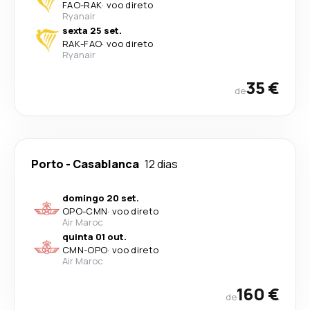
FAO
-
RAK
·
voo direto
Ryanair
sexta 25 set.
RAK
-
FAO
·
voo direto
Ryanair
35 €
de
Porto
-
Casablanca
12 dias
domingo 20 set.
OPO
-
CMN
·
voo direto
Air Maroc
quinta 01 out.
CMN
-
OPO
·
voo direto
Air Maroc
160 €
de