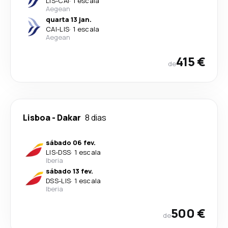
LIS
-
CAI
·
1 escala
Aegean
quarta 13 jan.
CAI
-
LIS
·
1 escala
Aegean
415 €
de
Lisboa
-
Dakar
8 dias
sábado 06 fev.
LIS
-
DSS
·
1 escala
Iberia
sábado 13 fev.
DSS
-
LIS
·
1 escala
Iberia
500 €
de