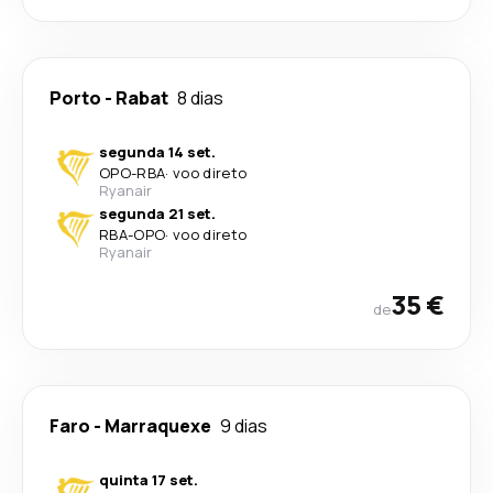
Porto
-
Rabat
8 dias
segunda 14 set.
OPO
-
RBA
·
voo direto
Ryanair
segunda 21 set.
RBA
-
OPO
·
voo direto
Ryanair
35 €
de
Faro
-
Marraquexe
9 dias
quinta 17 set.