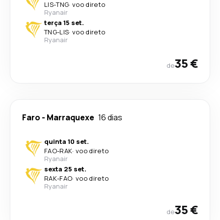
LIS
-
TNG
·
voo direto
Ryanair
terça 15 set.
TNG
-
LIS
·
voo direto
Ryanair
35 €
de
Faro
-
Marraquexe
16 dias
quinta 10 set.
FAO
-
RAK
·
voo direto
Ryanair
sexta 25 set.
RAK
-
FAO
·
voo direto
Ryanair
35 €
de