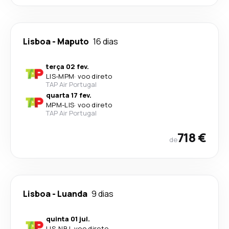
Lisboa
-
Maputo
16 dias
terça 02 fev.
LIS
-
MPM
·
voo direto
TAP Air Portugal
quarta 17 fev.
MPM
-
LIS
·
voo direto
TAP Air Portugal
718 €
de
Lisboa
-
Luanda
9 dias
quinta 01 jul.
LIS
-
NBJ
·
voo direto