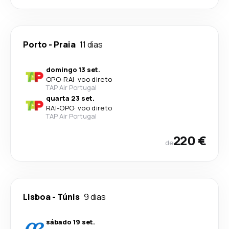
Porto
-
Praia
11 dias
domingo 13 set.
OPO
-
RAI
·
voo direto
TAP Air Portugal
quarta 23 set.
RAI
-
OPO
·
voo direto
TAP Air Portugal
220 €
de
Lisboa
-
Túnis
9 dias
sábado 19 set.