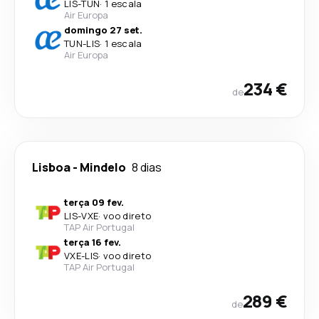
LIS
-
TUN
·
1 escala
Air Europa
domingo 27 set.
TUN
-
LIS
·
1 escala
Air Europa
234 €
de
Lisboa
-
Mindelo
8 dias
terça 09 fev.
LIS
-
VXE
·
voo direto
TAP Air Portugal
terça 16 fev.
VXE
-
LIS
·
voo direto
TAP Air Portugal
289 €
de