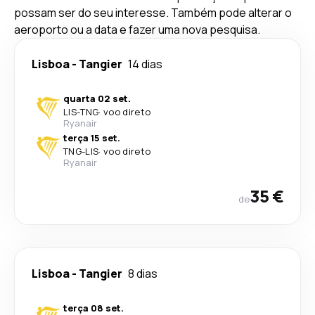
possam ser do seu interesse. Também pode alterar o
aeroporto ou a data e fazer uma nova pesquisa.
Lisboa
-
Tangier
14 dias
quarta 02 set.
LIS
-
TNG
·
voo direto
Ryanair
terça 15 set.
TNG
-
LIS
·
voo direto
Ryanair
35 €
de
Lisboa
-
Tangier
8 dias
terça 08 set.