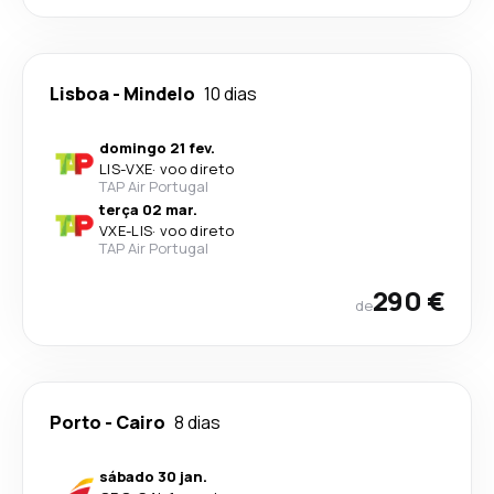
Lisboa
-
Mindelo
10 dias
domingo 21 fev.
LIS
-
VXE
·
voo direto
TAP Air Portugal
terça 02 mar.
VXE
-
LIS
·
voo direto
TAP Air Portugal
290 €
de
Porto
-
Cairo
8 dias
sábado 30 jan.