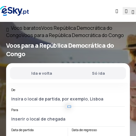
Voos baratos
Voos República Democrática do
Congo
Voos para a República Democrática do Congo
Voos
para a República Democrática do
Congo
Ida e volta
Só ida
De
Para
Data de partida
Data de regresso