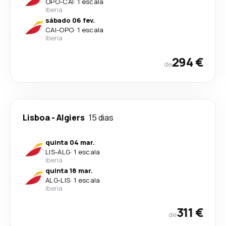
OPO
-
CAI
·
1 escala
Iberia
sábado 06 fev.
CAI
-
OPO
·
1 escala
Iberia
294 €
de
Lisboa
-
Algiers
15 dias
quinta 04 mar.
LIS
-
ALG
·
1 escala
Iberia
quinta 18 mar.
ALG
-
LIS
·
1 escala
Iberia
311 €
de