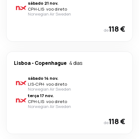
sábado 21 nov.
CPH
-
LIS
·
voo direto
Norwegian Air Sweden
118 €
de
Lisboa
-
Copenhague
4 dias
sábado 14 nov.
LIS
-
CPH
·
voo direto
Norwegian Air Sweden
terça 17 nov.
CPH
-
LIS
·
voo direto
Norwegian Air Sweden
118 €
de