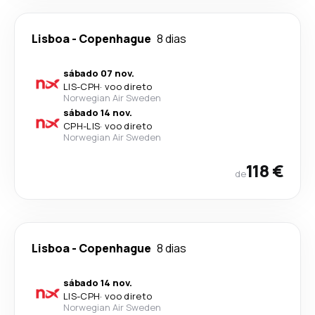
Lisboa
-
Copenhague
8 dias
sábado 07 nov.
LIS
-
CPH
·
voo direto
Norwegian Air Sweden
sábado 14 nov.
CPH
-
LIS
·
voo direto
Norwegian Air Sweden
118 €
de
Lisboa
-
Copenhague
8 dias
sábado 14 nov.
LIS
-
CPH
·
voo direto
Norwegian Air Sweden