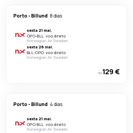
Porto
-
Billund
8 dias
sexta 21 mai.
OPO
-
BLL
·
voo direto
Norwegian Air Sweden
sexta 28 mai.
BLL
-
OPO
·
voo direto
Norwegian Air Sweden
129 €
de
Porto
-
Billund
4 dias
sexta 21 mai.
OPO
-
BLL
·
voo direto
Norwegian Air Sweden