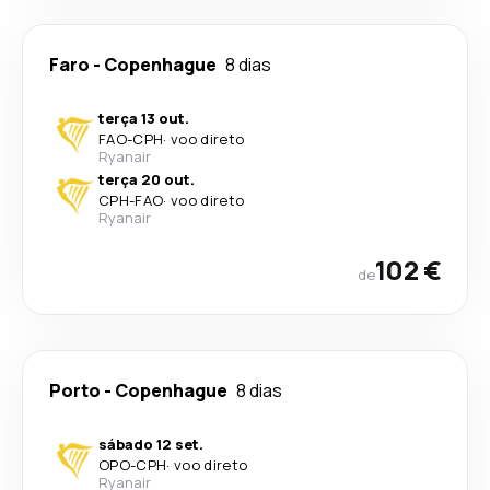
Faro
-
Copenhague
8 dias
terça 13 out.
FAO
-
CPH
·
voo direto
Ryanair
terça 20 out.
CPH
-
FAO
·
voo direto
Ryanair
102 €
de
Porto
-
Copenhague
8 dias
sábado 12 set.
OPO
-
CPH
·
voo direto
Ryanair