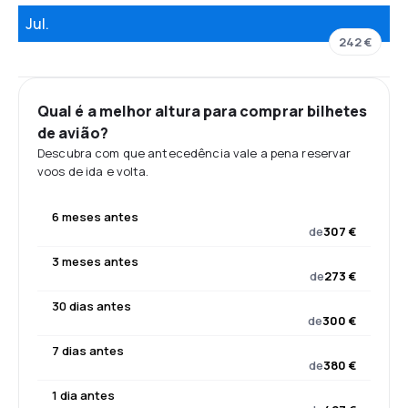
Jul.
242 €
Qual é a melhor altura para comprar bilhetes
de avião?
Descubra com que antecedência vale a pena reservar
voos de ida e volta.
6 meses antes
de
307 €
3 meses antes
de
273 €
30 dias antes
de
300 €
7 dias antes
de
380 €
1 dia antes