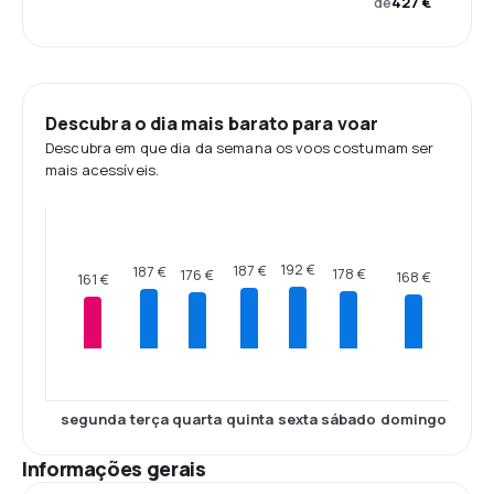
de
427 €
Descubra o dia mais barato para voar
Descubra em que dia da semana os voos costumam ser
mais acessíveis.
192 €
187 €
187 €
178 €
176 €
168 €
161 €
segunda
terça
quarta
quinta
sexta
sábado
domingo
Informações gerais