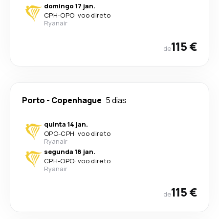
domingo 17 jan.
CPH
-
OPO
·
voo direto
Ryanair
115 €
de
Porto
-
Copenhague
5 dias
quinta 14 jan.
OPO
-
CPH
·
voo direto
Ryanair
segunda 18 jan.
CPH
-
OPO
·
voo direto
Ryanair
115 €
de