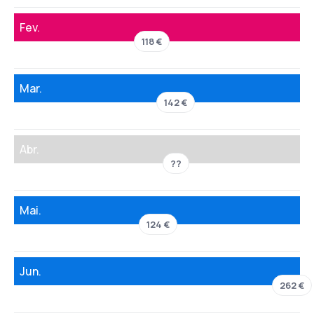
Fev.
118 €
Mar.
142 €
Abr.
??
Mai.
124 €
Jun.
262 €