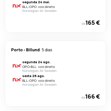
segunda 24 mai.
BLL
-
OPO
·
voo direto
Norwegian Air Sweden
165 €
de
Porto
-
Billund
5 dias
segunda 24 ago.
OPO
-
BLL
·
voo direto
Norwegian Air Sweden
sexta 28 ago.
BLL
-
OPO
·
voo direto
Norwegian Air Sweden
166 €
de