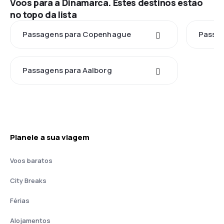
Voos para a Dinamarca. Estes destinos estão
no topo da lista
Passagens para Copenhague
Passag
Passagens para Aalborg
Planeie a sua viagem
Voos baratos
City Breaks
Férias
Alojamentos