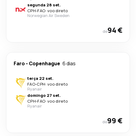
segunda 28 set.
CPH
-
FAO
·
voo direto
Norwegian Air Sweden
94 €
de
Faro
-
Copenhague
6 dias
terça 22 set.
FAO
-
CPH
·
voo direto
Ryanair
domingo 27 set.
CPH
-
FAO
·
voo direto
Ryanair
99 €
de