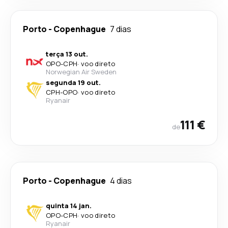
Porto
-
Copenhague
7 dias
terça 13 out.
OPO
-
CPH
·
voo direto
Norwegian Air Sweden
segunda 19 out.
CPH
-
OPO
·
voo direto
Ryanair
111 €
de
Porto
-
Copenhague
4 dias
quinta 14 jan.
OPO
-
CPH
·
voo direto
Ryanair