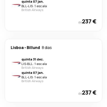
quinta 07 jan.
BLL
-
LIS
·
1 escala
British Airways
237 €
de
Lisboa
-
Billund
8 dias
quinta 31 dez.
LIS
-
BLL
·
1 escala
British Airways
quinta 07 jan.
BLL
-
LIS
·
1 escala
British Airways
237 €
de