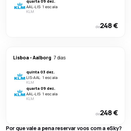
quarta 09 dez.
AAL
-
LIS
·
1 escala
KLM
248 €
de
Lisboa
-
Aalborg
7 dias
quinta 03 dez.
LIS
-
AAL
·
1 escala
KLM
quarta 09 dez.
AAL
-
LIS
·
1 escala
KLM
248 €
de
Por que vale a pena reservar voos com a eSky?