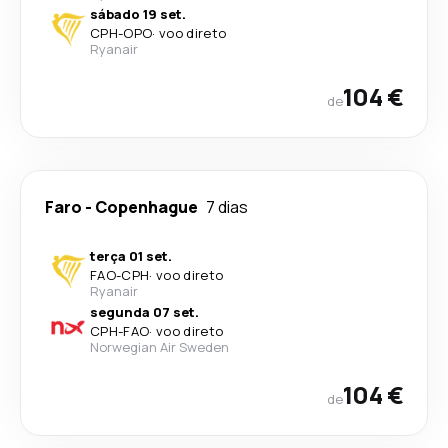
sábado 19 set.
CPH
-
OPO
·
voo direto
Ryanair
104 €
de
Faro
-
Copenhague
7 dias
terça 01 set.
FAO
-
CPH
·
voo direto
Ryanair
segunda 07 set.
CPH
-
FAO
·
voo direto
Norwegian Air Sweden
104 €
de