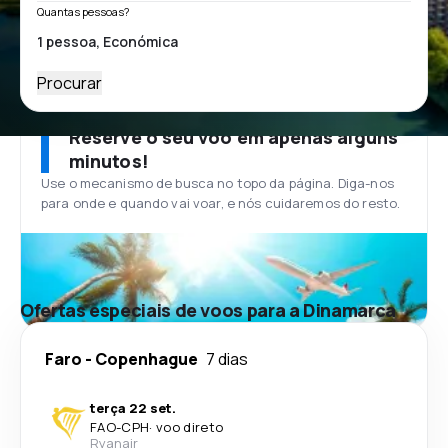
Quantas pessoas?
Procurar
Reserve o seu voo em apenas alguns
minutos!
Use o mecanismo de busca no topo da página. Diga-nos
para onde e quando vai voar, e nós cuidaremos do resto.
Ofertas especiais de voos para a Dinamarca
Faro
-
Copenhague
7 dias
terça 22 set.
FAO
-
CPH
·
voo direto
Ryanair