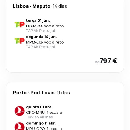
Lisboa
-
Maputo
14 dias
terça 01 jun.
LIS
-
MPM
·
voo direto
TAP Air Portugal
segunda 14 jun.
MPM
-
LIS
·
voo direto
TAP Air Portugal
797 €
de
Porto
-
Port Louis
11 dias
quinta 01 abr.
OPO
-
MRU
·
1 escala
Turkish Airlines
domingo 11 abr.
MRU
-
OPO
·
1 escala