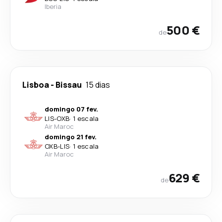
Iberia
500 €
de
Lisboa
-
Bissau
15 dias
domingo 07 fev.
LIS
-
OXB
·
1 escala
Air Maroc
domingo 21 fev.
OXB
-
LIS
·
1 escala
Air Maroc
629 €
de