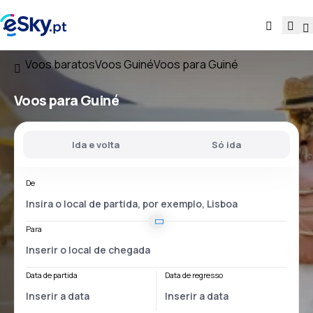
Voos baratos
Voos Guiné
Voos para Guiné
Voos
para Guiné
Ida e volta
Só ida
De
Para
Data de partida
Data de regresso