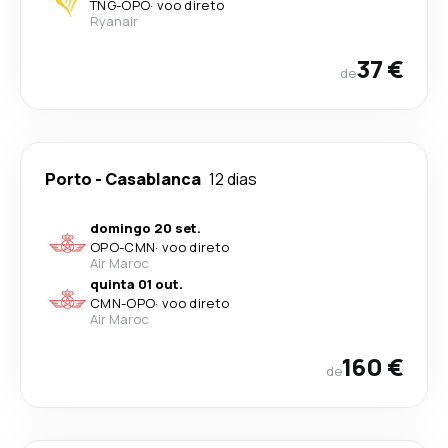
TNG
-
OPO
·
voo direto
Ryanair
37 €
de
Porto
-
Casablanca
12 dias
domingo 20 set.
OPO
-
CMN
·
voo direto
Air Maroc
quinta 01 out.
CMN
-
OPO
·
voo direto
Air Maroc
160 €
de