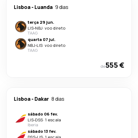
Lisboa
-
Luanda
9 dias
terça 29 jun.
LIS
-
NBJ
·
voo direto
TAAG
quarta 07 jul.
NBJ
-
LIS
·
voo direto
TAAG
555 €
de
Lisboa
-
Dakar
8 dias
sábado 06 fev.
LIS
-
DSS
·
1 escala
Iberia
sábado 13 fev.
DSS
-
LIS
·
1 escala