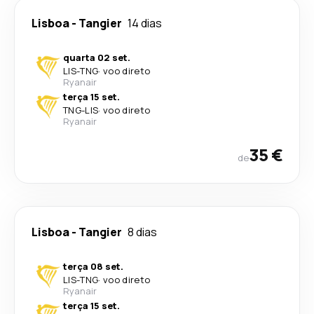
Lisboa
-
Tangier
14 dias
quarta 02 set.
LIS
-
TNG
·
voo direto
Ryanair
terça 15 set.
TNG
-
LIS
·
voo direto
Ryanair
35 €
de
Lisboa
-
Tangier
8 dias
terça 08 set.
LIS
-
TNG
·
voo direto
Ryanair
terça 15 set.