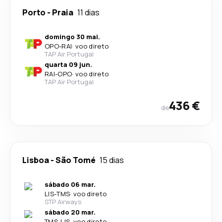
Porto
-
Praia
11 dias
domingo 30 mai.
OPO
-
RAI
·
voo direto
TAP Air Portugal
quarta 09 jun.
RAI
-
OPO
·
voo direto
TAP Air Portugal
436 €
de
Lisboa
-
São Tomé
15 dias
sábado 06 mar.
LIS
-
TMS
·
voo direto
STP Airways
sábado 20 mar.
TMS
-
LIS
·
voo direto