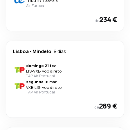
TUN
-
LIS
·
1 escala
Air Europa
234 €
de
Lisboa
-
Mindelo
9 dias
domingo 21 fev.
LIS
-
VXE
·
voo direto
TAP Air Portugal
segunda 01 mar.
VXE
-
LIS
·
voo direto
TAP Air Portugal
289 €
de