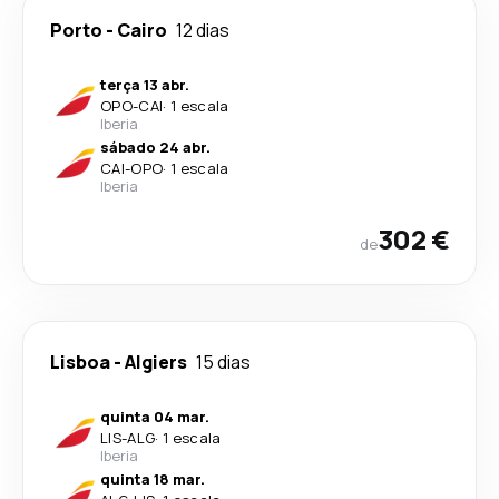
Porto
-
Cairo
12 dias
terça 13 abr.
OPO
-
CAI
·
1 escala
Iberia
sábado 24 abr.
CAI
-
OPO
·
1 escala
Iberia
302 €
de
Lisboa
-
Algiers
15 dias
quinta 04 mar.
LIS
-
ALG
·
1 escala
Iberia
quinta 18 mar.