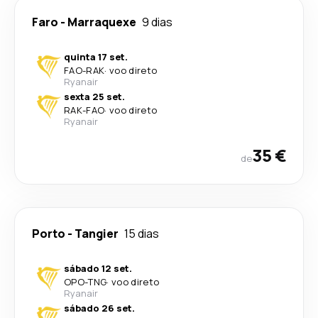
Faro
-
Marraquexe
9 dias
quinta 17 set.
FAO
-
RAK
·
voo direto
Ryanair
sexta 25 set.
RAK
-
FAO
·
voo direto
Ryanair
35 €
de
Porto
-
Tangier
15 dias
sábado 12 set.
OPO
-
TNG
·
voo direto
Ryanair
sábado 26 set.