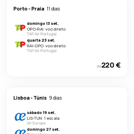
Porto
-
Praia
11 dias
domingo 13 set.
OPO
-
RAI
·
voo direto
TAP Air Portugal
quarta 23 set.
RAI
-
OPO
·
voo direto
TAP Air Portugal
220 €
de
Lisboa
-
Túnis
9 dias
sábado 19 set.
LIS
-
TUN
·
1 escala
Air Europa
domingo 27 set.