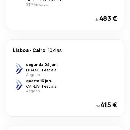
STP Airways
483 €
de
Lisboa
-
Cairo
10 dias
segunda 04 jan.
LIS
-
CAI
·
1 escala
Aegean
quarta 13 jan.
CAI
-
LIS
·
1 escala
Aegean
415 €
de