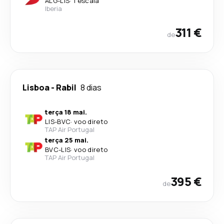
ALG
-
LIS
·
1 escala
Iberia
311 €
de
Lisboa
-
Rabil
8 dias
terça 18 mai.
LIS
-
BVC
·
voo direto
TAP Air Portugal
terça 25 mai.
BVC
-
LIS
·
voo direto
TAP Air Portugal
395 €
de