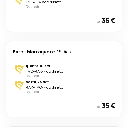
TNG
-
LIS
·
voo direto
Ryanair
35 €
de
Faro
-
Marraquexe
16 dias
quinta 10 set.
FAO
-
RAK
·
voo direto
Ryanair
sexta 25 set.
RAK
-
FAO
·
voo direto
Ryanair
35 €
de