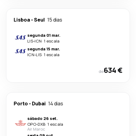
Lisboa
-
Seul
15 dias
segunda 01 mar.
LIS
-
ICN
·
1 escala
segunda 15 mar.
ICN
-
LIS
·
1 escala
634 €
de
Porto
-
Dubai
14 dias
sábado 26 set.
OPO
-
DXB
·
1 escala
Air Maroc
sexta 09 out.