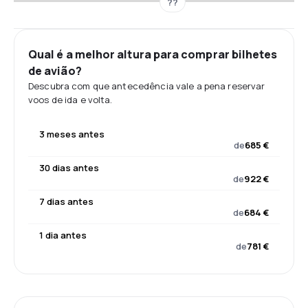
??
Qual é a melhor altura para comprar bilhetes
de avião?
Descubra com que antecedência vale a pena reservar
voos de ida e volta.
3 meses antes
de
685 €
30 dias antes
de
922 €
7 dias antes
de
684 €
1 dia antes
de
781 €