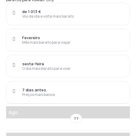
de 1 013 €
Voo de ida e volta mais barato
Fevereiro
Mês mais barato para viajar
sexta-feira
O dia mais barato para voar
7 dias antes
Preços mais baixos
Ago.
??