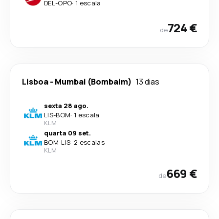
DEL
-
OPO
·
1 escala
724 €
de
Lisboa
-
Mumbai (Bombaim)
13 dias
sexta 28 ago.
LIS
-
BOM
·
1 escala
KLM
quarta 09 set.
BOM
-
LIS
·
2 escalas
KLM
669 €
de