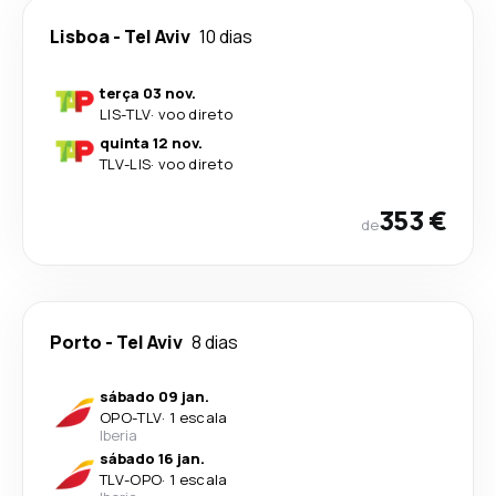
Lisboa
-
Tel Aviv
10 dias
terça 03 nov.
LIS
-
TLV
·
voo direto
quinta 12 nov.
TLV
-
LIS
·
voo direto
353 €
de
Porto
-
Tel Aviv
8 dias
sábado 09 jan.
OPO
-
TLV
·
1 escala
Iberia
sábado 16 jan.
TLV
-
OPO
·
1 escala