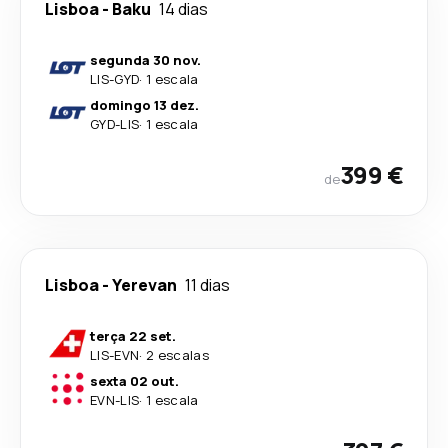
Lisboa
-
Baku
14 dias
segunda 30 nov.
LIS
-
GYD
·
1 escala
domingo 13 dez.
GYD
-
LIS
·
1 escala
399 €
de
Lisboa
-
Yerevan
11 dias
terça 22 set.
LIS
-
EVN
·
2 escalas
sexta 02 out.
EVN
-
LIS
·
1 escala