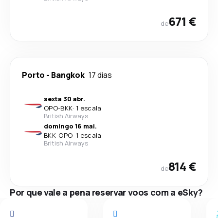
671 €
de
Porto
-
Bangkok
17 dias
sexta 30 abr.
OPO
-
BKK
·
1 escala
British Airways
domingo 16 mai.
BKK
-
OPO
·
1 escala
British Airways
814 €
de
Por que vale a pena reservar voos com a eSky?