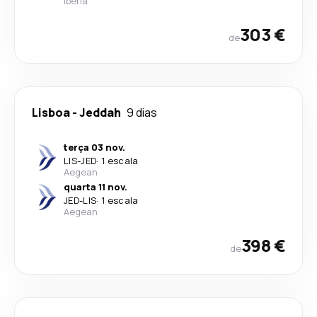
Iberia
303 €
de
Lisboa
-
Jeddah
9 dias
terça 03 nov.
LIS
-
JED
·
1 escala
Aegean
quarta 11 nov.
JED
-
LIS
·
1 escala
Aegean
398 €
de