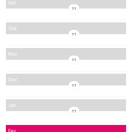
Set.
??
Out.
??
Nov.
??
Dez.
??
Jan.
??
Fev.