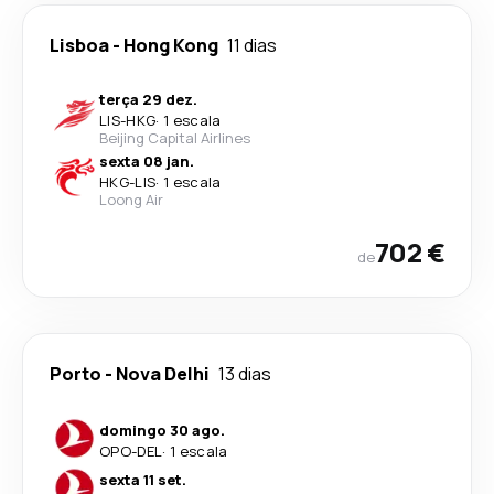
Lisboa
-
Hong Kong
11 dias
terça 29 dez.
LIS
-
HKG
·
1 escala
Beijing Capital Airlines
sexta 08 jan.
HKG
-
LIS
·
1 escala
Loong Air
702 €
de
Porto
-
Nova Delhi
13 dias
domingo 30 ago.
OPO
-
DEL
·
1 escala
sexta 11 set.