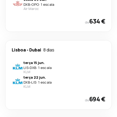
DXB
-
OPO
·
1 escala
Air Maroc
634 €
de
Lisboa
-
Dubai
8 dias
terça 15 jun.
LIS
-
DXB
·
1 escala
KLM
terça 22 jun.
DXB
-
LIS
·
1 escala
KLM
694 €
de