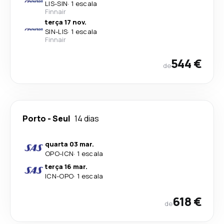
LIS
-
SIN
·
1 escala
Finnair
terça 17 nov.
SIN
-
LIS
·
1 escala
Finnair
544 €
de
Porto
-
Seul
14 dias
quarta 03 mar.
OPO
-
ICN
·
1 escala
terça 16 mar.
ICN
-
OPO
·
1 escala
618 €
de