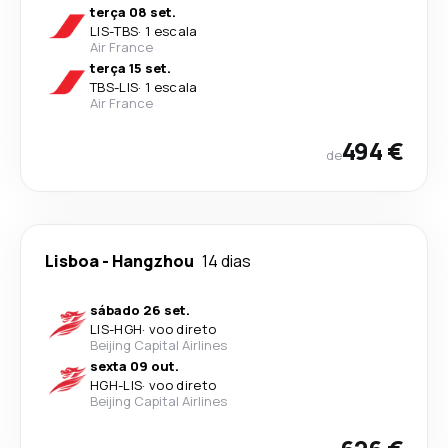
terça 08 set.
LIS
-
TBS
·
1 escala
Air France
terça 15 set.
TBS
-
LIS
·
1 escala
Air France
494 €
de
Lisboa
-
Hangzhou
14 dias
sábado 26 set.
LIS
-
HGH
·
voo direto
Beijing Capital Airlines
sexta 09 out.
HGH
-
LIS
·
voo direto
Beijing Capital Airlines