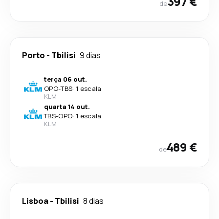
397 €
de
Porto
-
Tbilisi
9 dias
terça 06 out.
OPO
-
TBS
·
1 escala
KLM
quarta 14 out.
TBS
-
OPO
·
1 escala
KLM
489 €
de
Lisboa
-
Tbilisi
8 dias