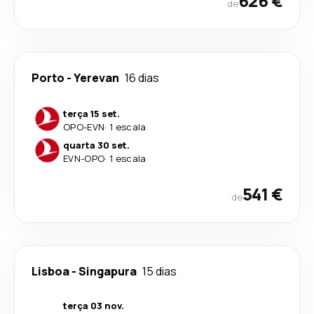
626 €
de
Porto
-
Yerevan
16 dias
terça 15 set.
OPO
-
EVN
·
1 escala
quarta 30 set.
EVN
-
OPO
·
1 escala
541 €
de
Lisboa
-
Singapura
15 dias
terça 03 nov.