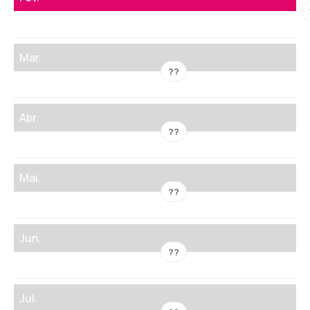
Mar.
??
Abr.
??
Mai.
??
Jun.
??
Jul.