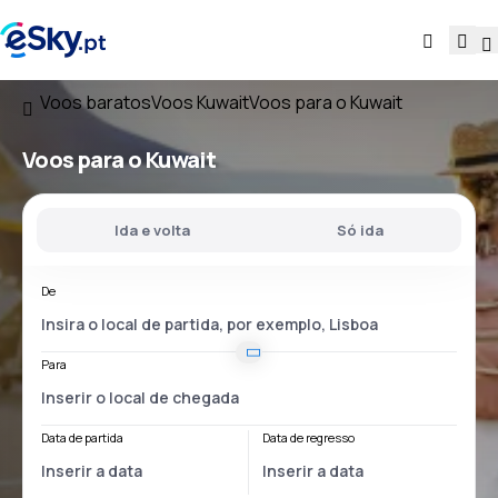
Voos baratos
Voos Kuwait
Voos para o Kuwait
Voos
para o Kuwait
Ida e volta
Só ida
De
Para
Data de partida
Data de regresso