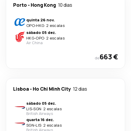
Porto
-
Hong Kong
10 dias
quinta 26 nov.
OPO
-
HKG
·
2 escalas
sábado 05 dez.
HKG
-
OPO
·
2 escalas
Air China
663 €
de
Lisboa
-
Ho Chi Minh City
12 dias
sábado 05 dez.
LIS
-
SGN
·
2 escalas
British Airways
quarta 16 dez.
SGN
-
LIS
·
2 escalas
British Airways