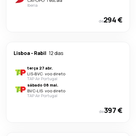
CAI
-
OPO
·
1 escala
Iberia
294 €
de
Lisboa
-
Rabil
12 dias
terça 27 abr.
LIS
-
BVC
·
voo direto
TAP Air Portugal
sábado 08 mai.
BVC
-
LIS
·
voo direto
TAP Air Portugal
397 €
de