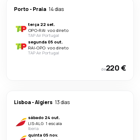
Porto
-
Praia
14 dias
terça 22 set.
OPO
-
RAI
·
voo direto
TAP Air Portugal
segunda 05 out.
RAI
-
OPO
·
voo direto
TAP Air Portugal
220 €
de
Lisboa
-
Algiers
13 dias
sábado 24 out.
LIS
-
ALG
·
1 escala
Iberia
quinta 05 nov.