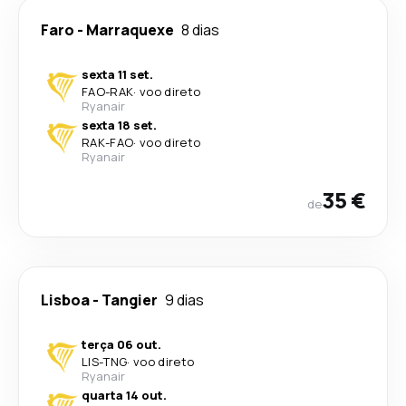
Faro
-
Marraquexe
8 dias
sexta 11 set.
FAO
-
RAK
·
voo direto
Ryanair
sexta 18 set.
RAK
-
FAO
·
voo direto
Ryanair
35 €
de
Lisboa
-
Tangier
9 dias
terça 06 out.
LIS
-
TNG
·
voo direto
Ryanair
quarta 14 out.