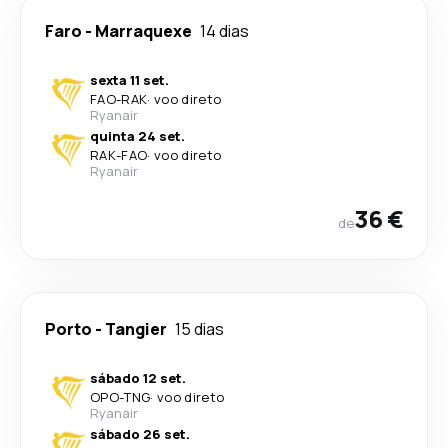
Faro
-
Marraquexe
14 dias
sexta 11 set.
FAO
-
RAK
·
voo direto
Ryanair
quinta 24 set.
RAK
-
FAO
·
voo direto
Ryanair
36 €
de
Porto
-
Tangier
15 dias
sábado 12 set.
OPO
-
TNG
·
voo direto
Ryanair
sábado 26 set.