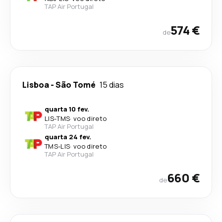
TAP Air Portugal
574 €
de
Lisboa
-
São Tomé
15 dias
quarta 10 fev.
LIS
-
TMS
·
voo direto
TAP Air Portugal
quarta 24 fev.
TMS
-
LIS
·
voo direto
TAP Air Portugal
660 €
de