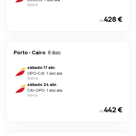
Iberia
428 €
de
Porto
-
Cairo
8 dias
sábado 17 abr.
OPO
-
CAI
·
1 escala
Iberia
sábado 24 abr.
CAI
-
OPO
·
1 escala
Iberia
442 €
de