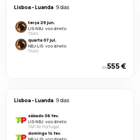
Lisboa
-
Luanda
9 dias
terça 29 jun.
LIS
-
NBJ
·
voo direto
TAAG
quarta 07 jul.
NBJ
-
LIS
·
voo direto
TAAG
555 €
de
Lisboa
-
Luanda
9 dias
sábado 06 fev.
LIS
-
NBJ
·
voo direto
TAP Air Portugal
domingo 14 fev.
NBJ
-
LIS
·
voo direto