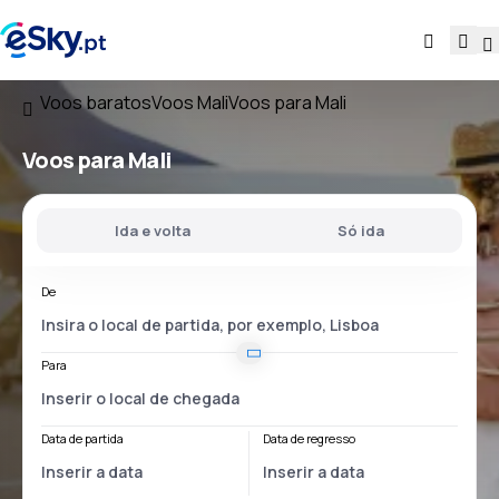
Voos baratos
Voos Mali
Voos para Mali
Voos
para Mali
Ida e volta
Só ida
De
Para
Data de partida
Data de regresso