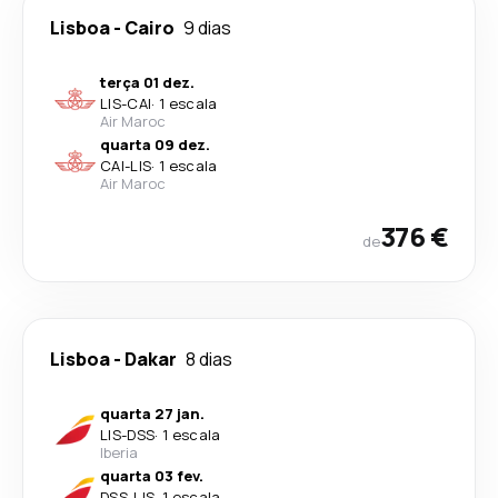
Lisboa
-
Cairo
9 dias
terça 01 dez.
LIS
-
CAI
·
1 escala
Air Maroc
quarta 09 dez.
CAI
-
LIS
·
1 escala
Air Maroc
376 €
de
Lisboa
-
Dakar
8 dias
quarta 27 jan.
LIS
-
DSS
·
1 escala
Iberia
quarta 03 fev.
DSS
-
LIS
·
1 escala