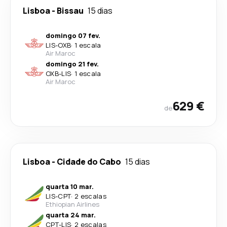
Lisboa
-
Bissau
15 dias
domingo 07 fev.
LIS
-
OXB
·
1 escala
Air Maroc
domingo 21 fev.
OXB
-
LIS
·
1 escala
Air Maroc
629 €
de
Lisboa
-
Cidade do Cabo
15 dias
quarta 10 mar.
LIS
-
CPT
·
2 escalas
Ethiopian Airlines
quarta 24 mar.
CPT
-
LIS
·
2 escalas