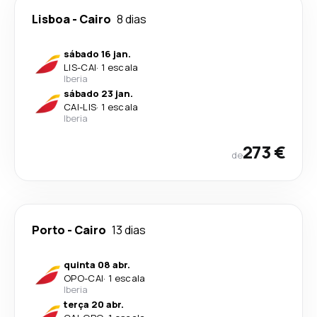
Lisboa
-
Cairo
8 dias
sábado 16 jan.
LIS
-
CAI
·
1 escala
Iberia
sábado 23 jan.
CAI
-
LIS
·
1 escala
Iberia
273 €
de
Porto
-
Cairo
13 dias
quinta 08 abr.
OPO
-
CAI
·
1 escala
Iberia
terça 20 abr.