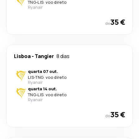
TNG
-
LIS
·
voo direto
Ryanair
35 €
de
Lisboa
-
Tangier
8 dias
quarta 07 out.
LIS
-
TNG
·
voo direto
Ryanair
quarta 14 out.
TNG
-
LIS
·
voo direto
Ryanair
35 €
de