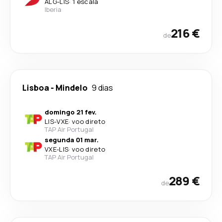
ALG
-
LIS
·
1 escala
Iberia
216 €
de
Lisboa
-
Mindelo
9 dias
domingo 21 fev.
LIS
-
VXE
·
voo direto
TAP Air Portugal
segunda 01 mar.
VXE
-
LIS
·
voo direto
TAP Air Portugal
289 €
de