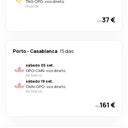
TNG
-
OPO
·
voo direto
Ryanair
37 €
de
Porto
-
Casablanca
15 dias
sábado 05 set.
OPO
-
CMN
·
voo direto
Air Maroc
sábado 19 set.
CMN
-
OPO
·
voo direto
Air Maroc
161 €
de