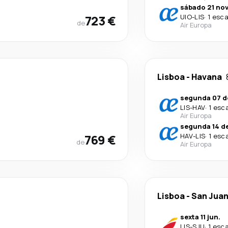
sábado 21 nov
723 €
UIO
-
LIS
·
1 esca
de
Air Europa
Lisboa
-
Havana
segunda 07 d
LIS
-
HAV
·
1 esc
Air Europa
segunda 14 d
769 €
HAV
-
LIS
·
1 esc
de
Air Europa
Lisboa
-
San Jua
sexta 11 jun.
LIS
-
SJU
·
1 esc