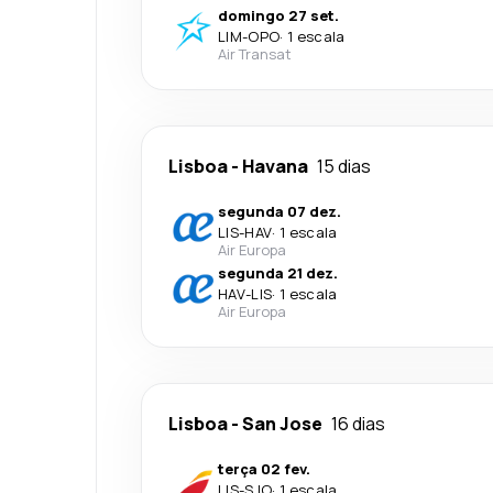
domingo 27 set.
LIM
-
OPO
·
1 escala
Air Transat
Lisboa
-
Havana
15 dias
segunda 07 dez.
LIS
-
HAV
·
1 escala
Air Europa
segunda 21 dez.
HAV
-
LIS
·
1 escala
Air Europa
Lisboa
-
San Jose
16 dias
terça 02 fev.
LIS
-
SJO
·
1 escala