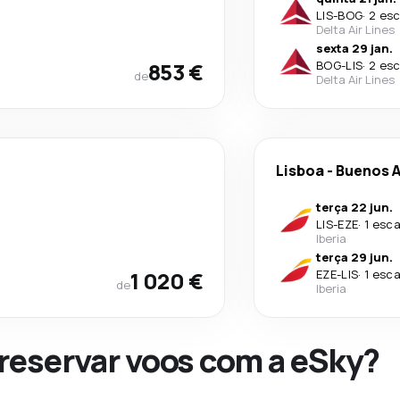
LIS
-
BOG
·
2 esc
Delta Air Lines
sexta 29 jan.
853 €
BOG
-
LIS
·
2 esc
de
Delta Air Lines
Lisboa
-
Buenos A
terça 22 jun.
LIS
-
EZE
·
1 esca
Iberia
terça 29 jun.
1 020 €
EZE
-
LIS
·
1 esca
de
Iberia
 reservar voos com a eSky?