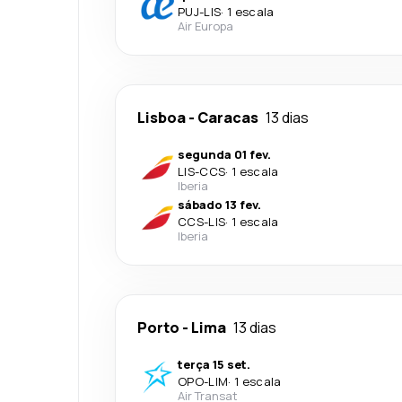
PUJ
-
LIS
·
1 escala
Air Europa
Lisboa
-
Caracas
13 dias
segunda 01 fev.
LIS
-
CCS
·
1 escala
Iberia
sábado 13 fev.
CCS
-
LIS
·
1 escala
Iberia
Porto
-
Lima
13 dias
terça 15 set.
OPO
-
LIM
·
1 escala
Air Transat