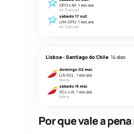
OPO
-
LIM
·
1 escala
Air Transat
sábado 17 out.
LIM
-
OPO
·
1 escala
Air Transat
Lisboa
-
Santiago do Chile
14 dias
domingo 02 mai.
LIS
-
SCL
·
1 escala
Iberia
sábado 15 mai.
SCL
-
LIS
·
1 escala
Iberia
Por que vale a pena