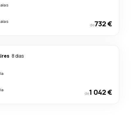
alas
alas
732 €
de
ires
8 dias
la
la
1 042 €
de