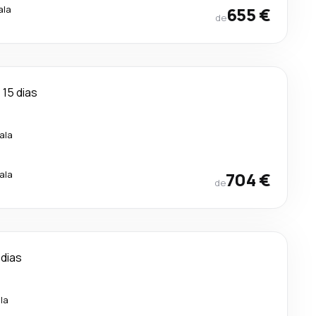
ala
655 €
de
15 dias
ala
ala
704 €
de
 dias
la