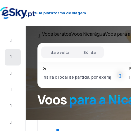
Sua plataforma de viagem
Voos baratos
Voos Nicarágua
Voos para a
Voo+Hotel
Ida e volta
Só ida
Voos
baratos
De
P
Férias
City
Break
Voos
para a Ni
Alojamentos
Ofertas