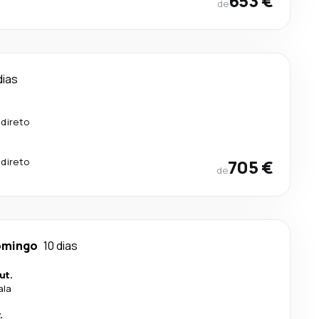
653 €
de
dias
 direto
.
 direto
705 €
de
omingo
10 dias
ut.
ala
.