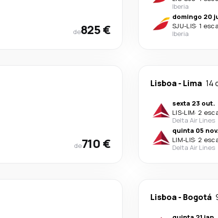
Iberia
domingo 20 j
825 €
SJU
-
LIS
·
1 esc
de
Iberia
Lisboa
-
Lima
14 
sexta 23 out.
LIS
-
LIM
·
2 esc
Delta Air Lines
quinta 05 nov
710 €
LIM
-
LIS
·
2 esc
de
Delta Air Lines
Lisboa
-
Bogotá
quinta 21 jan.