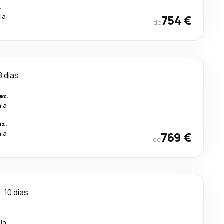
.
la
754 €
de
8 dias
ez.
ala
ez.
ala
769 €
de
n
10 dias
ala