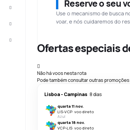
Reserve o seu 
Complete
a viagem
Use o mecanismo de busca no 
voar, e nós cuidaremos do res
Inspirações
e dicas
Atendimento
Cliente
Ofertas especiais d
Não há voos nesta rota
Pode também consultar outras promoções q
Lisboa
-
Campinas
8 dias
quarta 11 nov.
LIS
-
VCP
·
voo direto
Azul
quarta 18 nov.
VCP
-
LIS
·
voo direto