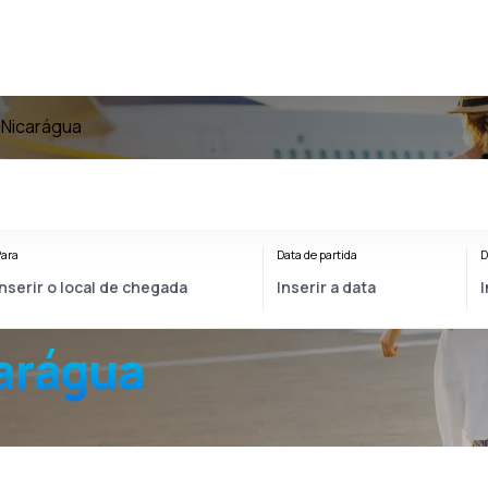
 Nicarágua
ara
Data de partida
D
carágua