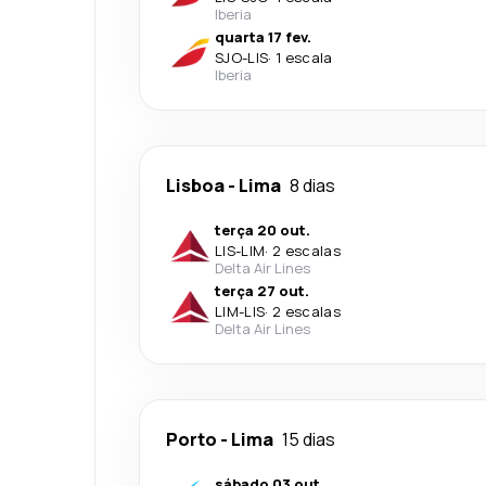
Iberia
quarta 17 fev.
SJO
-
LIS
·
1 escala
Iberia
Lisboa
-
Lima
8 dias
terça 20 out.
LIS
-
LIM
·
2 escalas
Delta Air Lines
terça 27 out.
LIM
-
LIS
·
2 escalas
Delta Air Lines
Porto
-
Lima
15 dias
sábado 03 out.