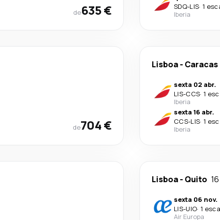
635 €
SDQ
-
LIS
·
1 esc
de
Iberia
Lisboa
-
Caracas
sexta 02 abr.
LIS
-
CCS
·
1 esc
Iberia
sexta 16 abr.
704 €
CCS
-
LIS
·
1 esc
de
Iberia
Lisboa
-
Quito
16
sexta 06 nov.
LIS
-
UIO
·
1 esca
Air Europa