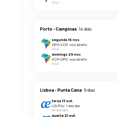
Azul
Porto
-
Campinas
14 dias
segunda 16 nov.
OPO
-
VCP
·
voo direto
Azul
domingo 29 nov.
VCP
-
OPO
·
voo direto
Azul
Lisboa
-
Punta Cana
9 dias
terça 13 out.
LIS
-
PUJ
·
1 escala
Air Europa
quarta 21 out.