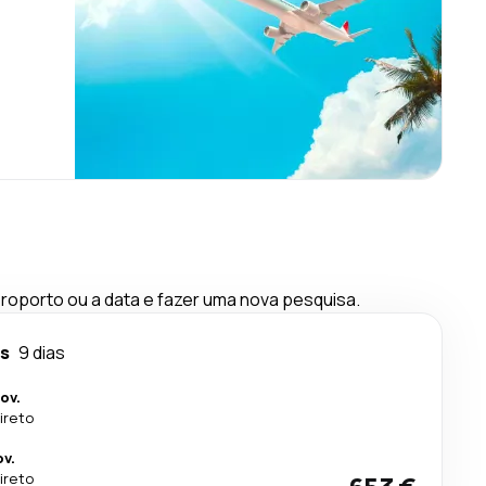
oporto ou a data e fazer uma nova pesquisa.
s
9 dias
ov.
ireto
v.
ireto