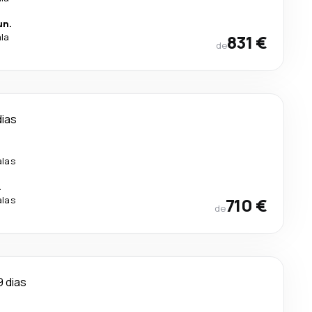
un.
ala
831 €
de
dias
alas
.
alas
710 €
de
9 dias