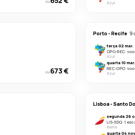
652 €
de
Azul
Porto
-
Recife
9 
terça 02 mar.
OPO
-
REC
·
voo
Azul
quarta 10 mar
673 €
REC
-
OPO
·
voo
de
Azul
Lisboa
-
Santo D
segunda 26 o
LIS
-
SDQ
·
1 esc
Iberia
quarta 04 nov