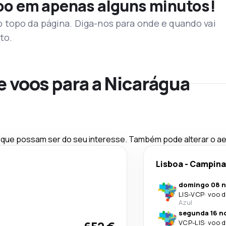
voo em apenas alguns minutos!
topo da página. Diga-nos para onde e quando vai
to.
e voos para a Nicarágua
ue possam ser do seu interesse. Também pode alterar o aer
Lisboa
-
Campina
domingo 08 n
LIS
-
VCP
·
voo d
Azul
segunda 16 no
VCP
-
LIS
·
voo d