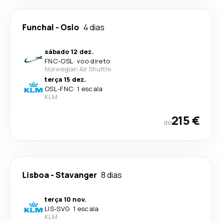
Funchal
-
Oslo
4 dias
sábado 12 dez.
FNC
-
OSL
·
voo direto
Norwegian Air Shuttle
terça 15 dez.
OSL
-
FNC
·
1 escala
KLM
215 €
de
Lisboa
-
Stavanger
8 dias
terça 10 nov.
LIS
-
SVG
·
1 escala
KLM