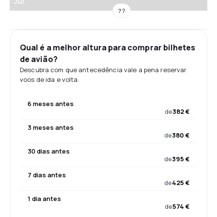
Jul.
??
Qual é a melhor altura para comprar bilhetes
de avião?
Descubra com que antecedência vale a pena reservar
voos de ida e volta.
6 meses antes
de
382 €
3 meses antes
de
380 €
30 dias antes
de
395 €
7 dias antes
de
425 €
1 dia antes
de
574 €