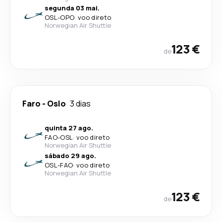
segunda 03 mai.
OSL
-
OPO
·
voo direto
Norwegian Air Shuttle
123 €
de
Faro
-
Oslo
3 dias
quinta 27 ago.
FAO
-
OSL
·
voo direto
Norwegian Air Shuttle
sábado 29 ago.
OSL
-
FAO
·
voo direto
Norwegian Air Shuttle
123 €
de