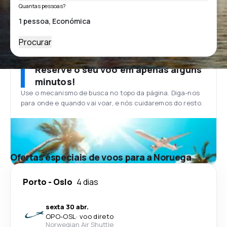
Quantas pessoas?
Procurar
Reserve o seu voo em apenas alguns
minutos!
Use o mecanismo de busca no topo da página. Diga-nos
para onde e quando vai voar, e nós cuidaremos do resto.
Ofertas especiais de voos para a Noruega
Porto
-
Oslo
4 dias
sexta 30 abr.
OPO
-
OSL
·
voo direto
Norwegian Air Shuttle