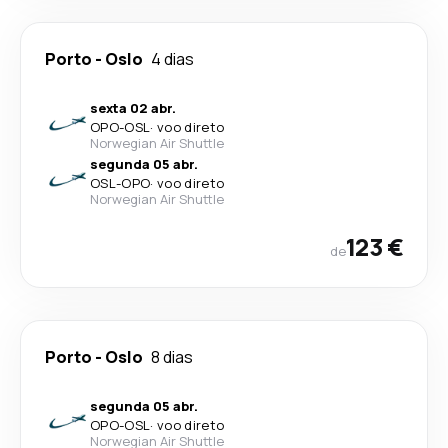
Porto
-
Oslo
4 dias
sexta 02 abr.
OPO
-
OSL
·
voo direto
Norwegian Air Shuttle
segunda 05 abr.
OSL
-
OPO
·
voo direto
Norwegian Air Shuttle
123 €
de
Porto
-
Oslo
8 dias
segunda 05 abr.
OPO
-
OSL
·
voo direto
Norwegian Air Shuttle