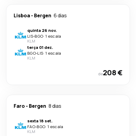
Lisboa
-
Bergen
6 dias
quinta 26 nov.
LIS
-
BGO
·
1 escala
KLM
terça 01 dez.
BGO
-
LIS
·
1 escala
KLM
208 €
de
Faro
-
Bergen
8 dias
sexta 18 set.
FAO
-
BGO
·
1 escala
KLM