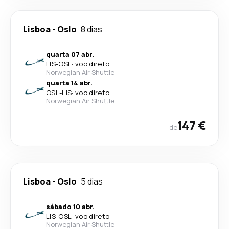
Lisboa
-
Oslo
8 dias
quarta 07 abr.
LIS
-
OSL
·
voo direto
Norwegian Air Shuttle
quarta 14 abr.
OSL
-
LIS
·
voo direto
Norwegian Air Shuttle
147 €
de
Lisboa
-
Oslo
5 dias
sábado 10 abr.
LIS
-
OSL
·
voo direto
Norwegian Air Shuttle