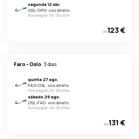
segunda 12 abr.
OSL
-
OPO
·
voo direto
Norwegian Air Shuttle
123 €
de
Faro
-
Oslo
3 dias
quinta 27 ago.
FAO
-
OSL
·
voo direto
Norwegian Air Shuttle
sábado 29 ago.
OSL
-
FAO
·
voo direto
Norwegian Air Shuttle
131 €
de