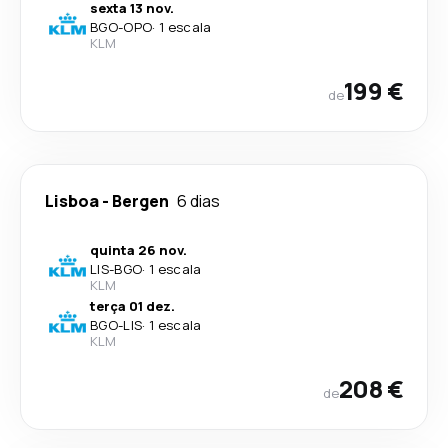
sexta 13 nov.
BGO
-
OPO
·
1 escala
KLM
199 €
de
Lisboa
-
Bergen
6 dias
quinta 26 nov.
LIS
-
BGO
·
1 escala
KLM
terça 01 dez.
BGO
-
LIS
·
1 escala
KLM
208 €
de