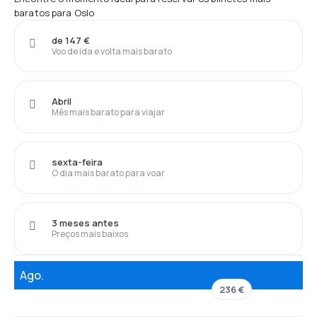
baratos para Oslo
de 147 €
Voo de ida e volta mais barato
Abril
Mês mais barato para viajar
sexta-feira
O dia mais barato para voar
3 meses antes
Preços mais baixos
Ago.
236 €