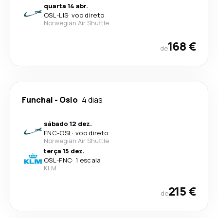
quarta 14 abr.
OSL
-
LIS
·
voo direto
Norwegian Air Shuttle
168 €
de
Funchal
-
Oslo
4 dias
sábado 12 dez.
FNC
-
OSL
·
voo direto
Norwegian Air Shuttle
terça 15 dez.
OSL
-
FNC
·
1 escala
KLM
215 €
de