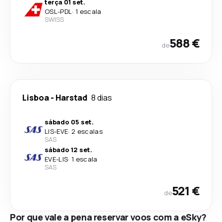
terça 01 set.
OSL
-
PDL
·
1 escala
SWISS
588 €
de
Lisboa
-
Harstad
8 dias
sábado 05 set.
LIS
-
EVE
·
2 escalas
SAS
sábado 12 set.
EVE
-
LIS
·
1 escala
SAS
521 €
de
Por que vale a pena reservar voos com a eSky?