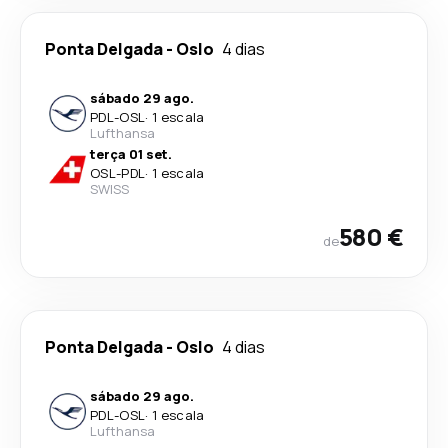
Ponta Delgada
-
Oslo
4 dias
sábado 29 ago.
PDL
-
OSL
·
1 escala
Lufthansa
terça 01 set.
OSL
-
PDL
·
1 escala
SWISS
580 €
de
Ponta Delgada
-
Oslo
4 dias
sábado 29 ago.
PDL
-
OSL
·
1 escala
Lufthansa