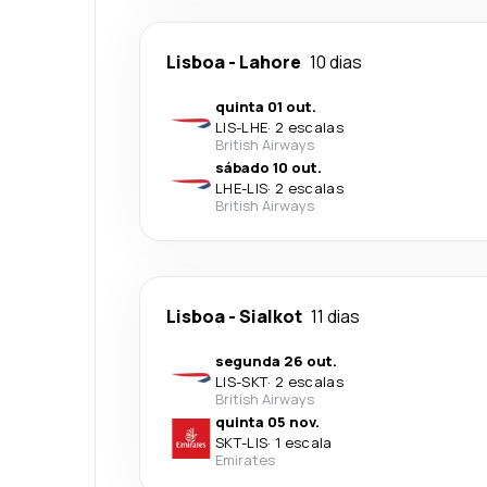
Lisboa
-
Lahore
10 dias
quinta 01 out.
LIS
-
LHE
·
2 escalas
British Airways
sábado 10 out.
LHE
-
LIS
·
2 escalas
British Airways
Lisboa
-
Sialkot
11 dias
segunda 26 out.
LIS
-
SKT
·
2 escalas
British Airways
quinta 05 nov.
SKT
-
LIS
·
1 escala
Emirates