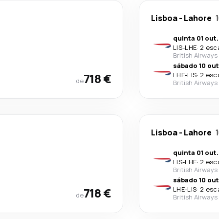
Lisboa
-
Lahore
1
quinta 01 out.
LIS
-
LHE
·
2 esc
British Airways
sábado 10 out
718 €
LHE
-
LIS
·
2 esc
de
British Airways
Lisboa
-
Lahore
1
quinta 01 out.
LIS
-
LHE
·
2 esc
British Airways
sábado 10 out
718 €
LHE
-
LIS
·
2 esc
de
British Airways