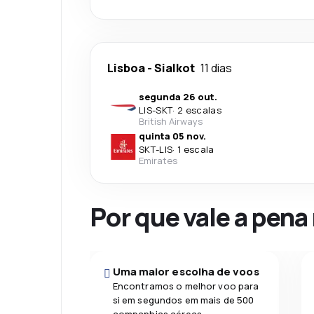
Lisboa
-
Sialkot
11 dias
segunda 26 out.
LIS
-
SKT
·
2 escalas
British Airways
quinta 05 nov.
SKT
-
LIS
·
1 escala
Emirates
Por que vale a pena
Uma maior escolha de voos
Encontramos o melhor voo para
si em segundos em mais de 500