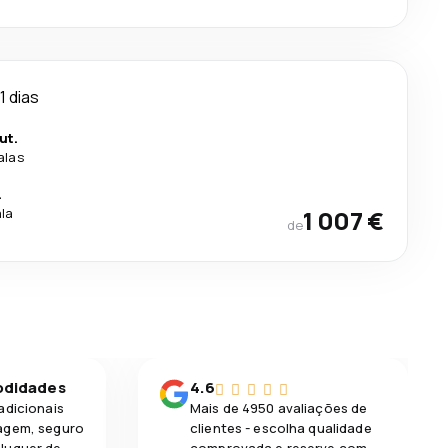
11 dias
ut.
alas
.
ala
1 007 €
de
odidades
4.6
adicionais
Mais de 4950 avaliações de
agem, seguro
clientes - escolha qualidade