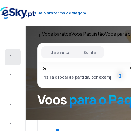
Sua plataforma de viagem
Voos baratos
Voos Paquistão
Voos para o
Voo+Hotel
Ida e volta
Só ida
Voos
baratos
De
P
Férias
City
Break
Voos
para o Pa
Alojamentos
Ofertas