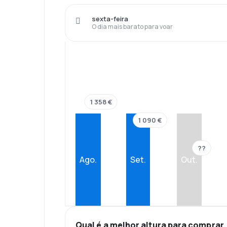
sexta-feira
O dia mais barato para voar
1 358 €
1 090 €
??
Ago.
Set.
Out.
Qual é a melhor altura para comprar