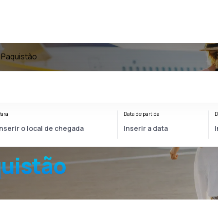
 Paquistão
ara
Data de partida
D
quistão