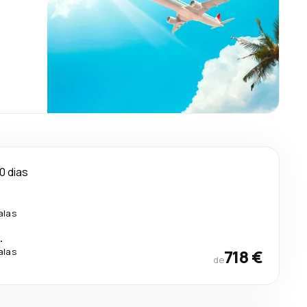
0 dias
alas
.
alas
718 €
de