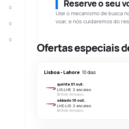
Reserve o seu 
Complete
a viagem
Use o mecanismo de busca no 
voar, e nós cuidaremos do res
Inspirações
e dicas
Atendimento
Cliente
Ofertas especiais d
Lisboa
-
Lahore
10 dias
quinta 01 out.
LIS
-
LHE
·
2 escalas
British Airways
sábado 10 out.
LHE
-
LIS
·
2 escalas
British Airways