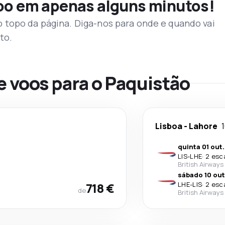
voo em apenas alguns minutos!
topo da página. Diga-nos para onde e quando vai
to.
e voos para o Paquistão
Lisboa
-
Lahore
1
quinta 01 out.
LIS
-
LHE
·
2 esc
British Airways
sábado 10 out
718 €
LHE
-
LIS
·
2 esc
de
British Airways