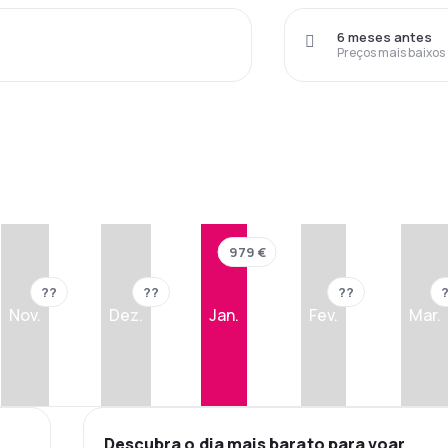
6 meses antes
Preços mais baixos
979 €
??
??
??
Nov.
Dez.
Jan.
Fev.
Mar.
Descubra o dia mais barato para voar