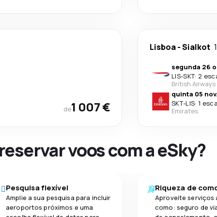
Lisboa
-
Sialkot
segunda 26 o
LIS
-
SKT
·
2 esc
British Airways
quinta 05 nov
1 007 €
SKT
-
LIS
·
1 esc
de
Emirates
 reservar voos com a eSky?
Pesquisa flexível
Riqueza de com
Amplie a sua pesquisa para incluir
Aproveite serviços 
aeroportos próximos e uma
como: seguro de vi