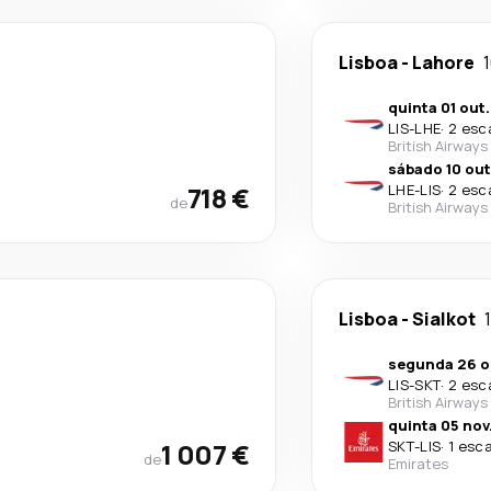
Lisboa
-
Lahore
1
quinta 01 out.
LIS
-
LHE
·
2 esc
British Airways
sábado 10 out
718 €
LHE
-
LIS
·
2 esc
de
British Airways
Lisboa
-
Sialkot
segunda 26 o
LIS
-
SKT
·
2 esc
British Airways
quinta 05 nov
1 007 €
SKT
-
LIS
·
1 esc
de
Emirates