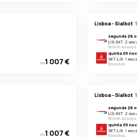
Lisboa
-
Sialkot
segunda 26 o
LIS
-
SKT
·
2 esc
British Airways
quinta 05 nov
1 007 €
SKT
-
LIS
·
1 esc
de
Emirates
Lisboa
-
Sialkot
segunda 26 o
LIS
-
SKT
·
2 esc
British Airways
quinta 05 nov
1 007 €
SKT
-
LIS
·
1 esc
de
Emirates