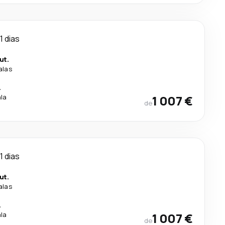
11 dias
ut.
alas
.
ala
1 007 €
de
11 dias
ut.
alas
.
ala
1 007 €
de