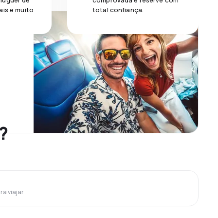
luguer de
comprovada e reserve com
ais e muito
total confiança.
?
ra viajar