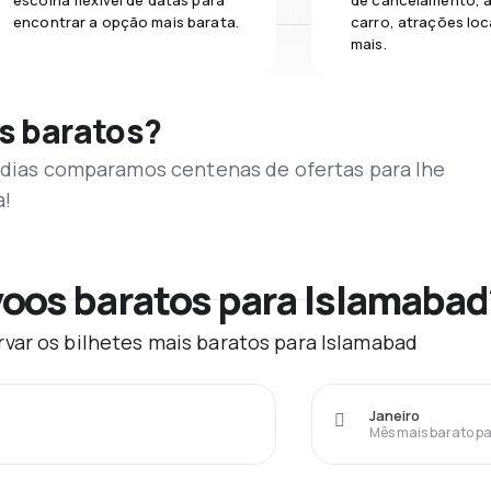
escolha flexível de datas para
de cancelamento, a
encontrar a opção mais barata.
carro, atrações loc
mais.
s baratos?
s dias comparamos centenas de ofertas para lhe
a!
oos baratos para Islamabad
var os bilhetes mais baratos para Islamabad
Janeiro
Mês mais barato pa