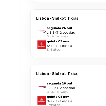
Lisboa
-
Sialkot
11 dias
segunda 26 out.
LIS
-
SKT
·
2 escalas
British Airways
quinta 05 nov.
SKT
-
LIS
·
1 escala
Emirates
Lisboa
-
Sialkot
11 dias
segunda 26 out.
LIS
-
SKT
·
2 escalas
British Airways
quinta 05 nov.
SKT
-
LIS
·
1 escala
Emirates