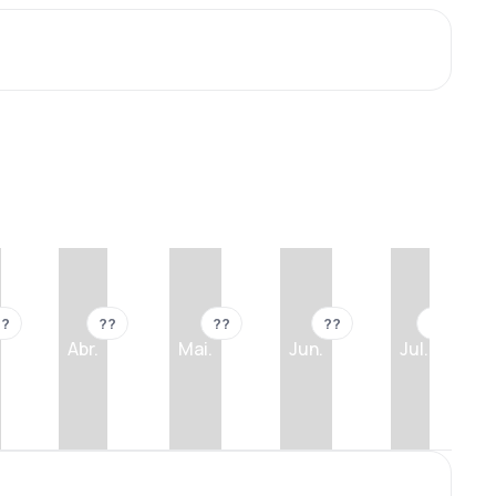
??
??
??
??
??
Abr.
Mai.
Jun.
Jul.