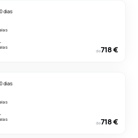
0 dias
alas
.
alas
718 €
de
0 dias
alas
.
alas
718 €
de