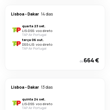
Lisboa
-
Dakar
14 dias
quarta 23 set.
LIS
-
DSS
·
voo direto
TAP Air Portugal
terça 06 out.
DSS
-
LIS
·
voo direto
TAP Air Portugal
664 €
de
Lisboa
-
Dakar
13 dias
quinta 24 set.
LIS
-
DSS
·
voo direto
TAP Air Portugal