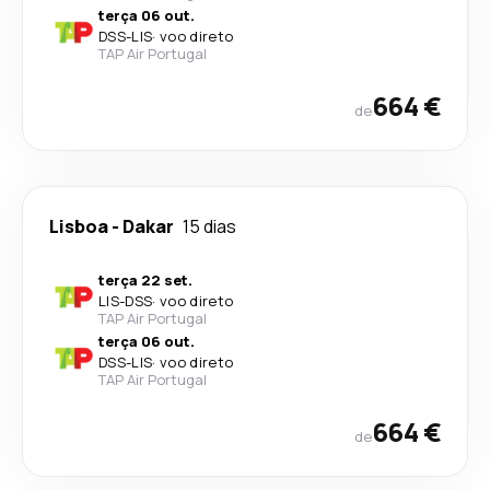
terça 06 out.
DSS
-
LIS
·
voo direto
TAP Air Portugal
664 €
de
Lisboa
-
Dakar
15 dias
terça 22 set.
LIS
-
DSS
·
voo direto
TAP Air Portugal
terça 06 out.
DSS
-
LIS
·
voo direto
TAP Air Portugal
664 €
de