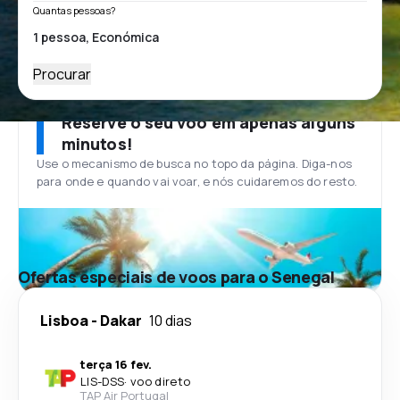
Quantas pessoas?
Procurar
Reserve o seu voo em apenas alguns
minutos!
Use o mecanismo de busca no topo da página. Diga-nos
para onde e quando vai voar, e nós cuidaremos do resto.
Ofertas especiais de voos para o Senegal
Lisboa
-
Dakar
10 dias
terça 16 fev.
LIS
-
DSS
·
voo direto
TAP Air Portugal