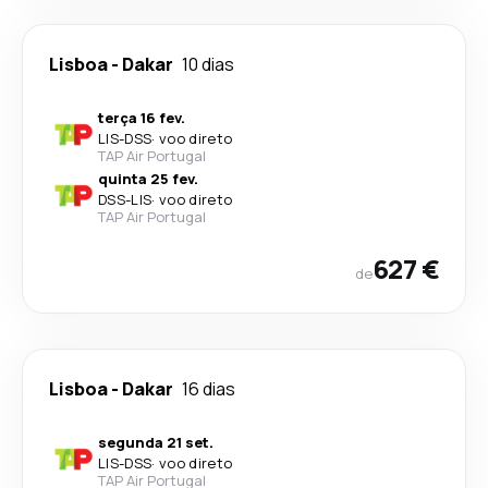
Lisboa
-
Dakar
10 dias
terça 16 fev.
LIS
-
DSS
·
voo direto
TAP Air Portugal
quinta 25 fev.
DSS
-
LIS
·
voo direto
TAP Air Portugal
627 €
de
Lisboa
-
Dakar
16 dias
segunda 21 set.
LIS
-
DSS
·
voo direto
TAP Air Portugal