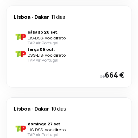
Lisboa
-
Dakar
11 dias
sábado 26 set.
LIS
-
DSS
·
voo direto
TAP Air Portugal
terça 06 out.
DSS
-
LIS
·
voo direto
TAP Air Portugal
664 €
de
Lisboa
-
Dakar
10 dias
domingo 27 set.
LIS
-
DSS
·
voo direto
TAP Air Portugal