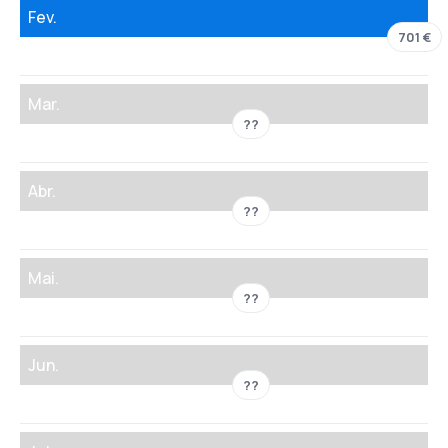
Fev.
701 €
Mar.
??
Abr.
??
Mai.
??
Jun.
??