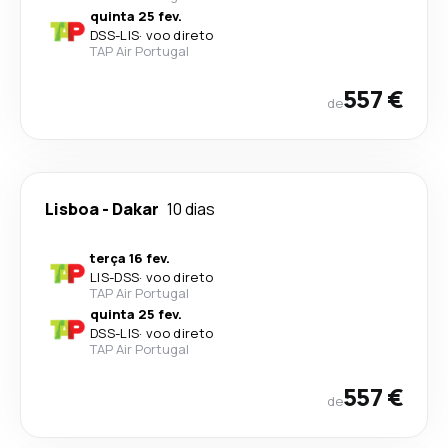
quinta 25 fev.
DSS
-
LIS
·
voo direto
TAP Air Portugal
557 €
de
Lisboa
-
Dakar
10 dias
terça 16 fev.
LIS
-
DSS
·
voo direto
TAP Air Portugal
quinta 25 fev.
DSS
-
LIS
·
voo direto
TAP Air Portugal
557 €
de