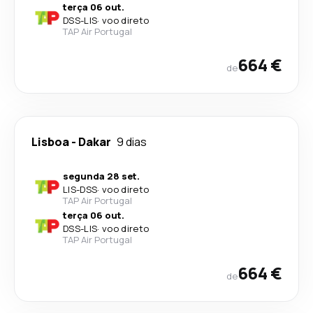
terça 06 out.
DSS
-
LIS
·
voo direto
TAP Air Portugal
664 €
de
Lisboa
-
Dakar
9 dias
segunda 28 set.
LIS
-
DSS
·
voo direto
TAP Air Portugal
terça 06 out.
DSS
-
LIS
·
voo direto
TAP Air Portugal
664 €
de