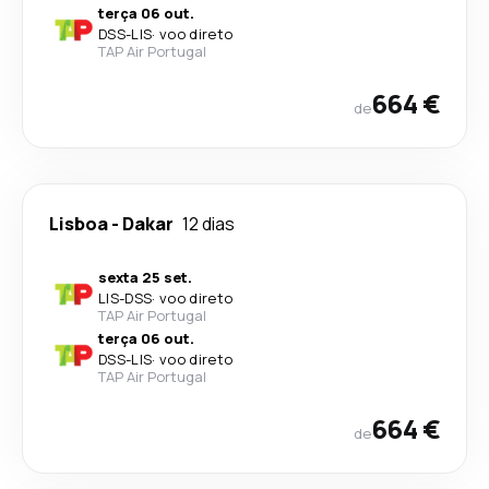
terça 06 out.
DSS
-
LIS
·
voo direto
TAP Air Portugal
664 €
de
Lisboa
-
Dakar
12 dias
sexta 25 set.
LIS
-
DSS
·
voo direto
TAP Air Portugal
terça 06 out.
DSS
-
LIS
·
voo direto
TAP Air Portugal
664 €
de