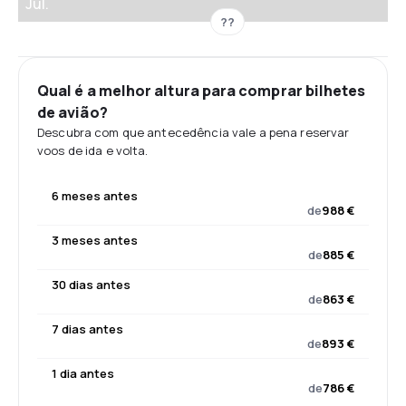
Jul.
??
Qual é a melhor altura para comprar bilhetes
de avião?
Descubra com que antecedência vale a pena reservar
voos de ida e volta.
6 meses antes
de
988 €
3 meses antes
de
885 €
30 dias antes
de
863 €
7 dias antes
de
893 €
1 dia antes
de
786 €