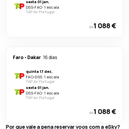
sexta 01 jan.
DSS
-
FAO
·
1 escala
TAP Air Portugal
1 088 €
de
Faro
-
Dakar
16 dias
quinta 17 dez.
FAO
-
DSS
·
1 escala
TAP Air Portugal
sexta 01 jan.
DSS
-
FAO
·
1 escala
TAP Air Portugal
1 088 €
de
Por que vale a pena reservar voos com a eSky?