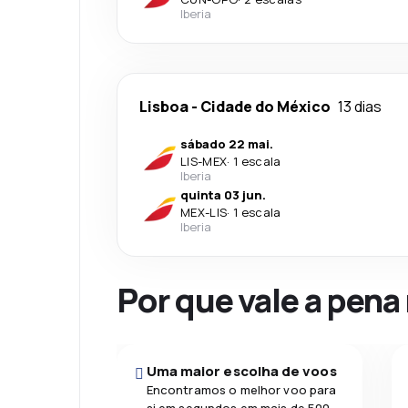
Iberia
Lisboa
-
Cidade do México
13 dias
sábado 22 mai.
LIS
-
MEX
·
1 escala
Iberia
quinta 03 jun.
MEX
-
LIS
·
1 escala
Iberia
Por que vale a pena
Uma maior escolha de voos
Encontramos o melhor voo para