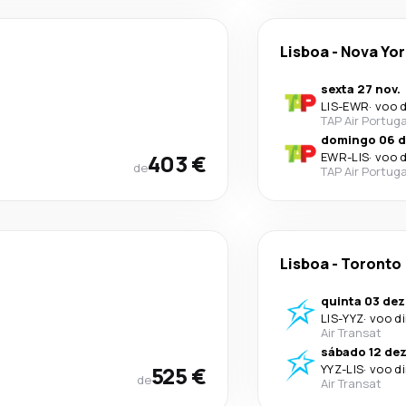
Lisboa
-
Nova Yor
sexta 27 nov.
LIS
-
EWR
·
voo d
TAP Air Portuga
domingo 06 d
403 €
EWR
-
LIS
·
voo d
de
TAP Air Portuga
Lisboa
-
Toronto
quinta 03 dez
LIS
-
YYZ
·
voo d
Air Transat
sábado 12 dez
525 €
YYZ
-
LIS
·
voo d
de
Air Transat