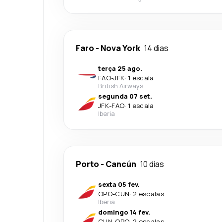
Faro
-
Nova York
14 dias
terça 25 ago.
FAO
-
JFK
·
1 escala
British Airways
segunda 07 set.
JFK
-
FAO
·
1 escala
Iberia
Porto
-
Cancún
10 dias
sexta 05 fev.
OPO
-
CUN
·
2 escalas
Iberia
domingo 14 fev.
CUN
-
OPO
·
2 escalas