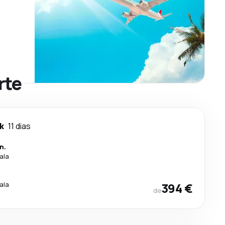
rte
k
11 dias
n.
ala
.
ala
394 €
de