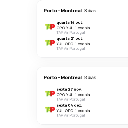
Porto
-
Montreal
8 dias
quarta 14 out.
OPO
-
YUL
·
1 escala
TAP Air Portugal
quarta 21 out.
YUL
-
OPO
·
1 escala
TAP Air Portugal
Porto
-
Montreal
8 dias
sexta 27 nov.
OPO
-
YUL
·
1 escala
TAP Air Portugal
sexta 04 dez.
YUL
-
OPO
·
1 escala
TAP Air Portugal