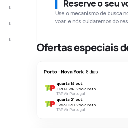
Reserve o seu 
Complete
a viagem
Use o mecanismo de busca no 
voar, e nós cuidaremos do res
Inspirações
e dicas
Atendimento
Cliente
Ofertas especiais d
Porto
-
Nova York
8 dias
quarta 14 out.
OPO
-
EWR
·
voo direto
TAP Air Portugal
quarta 21 out.
EWR
-
OPO
·
voo direto
TAP Air Portugal