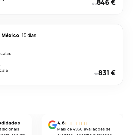
846 €
de
o México
15 dias
.
scalas
.
scala
831 €
de
odidades
4.6
adicionais
Mais de 4950 avaliações de