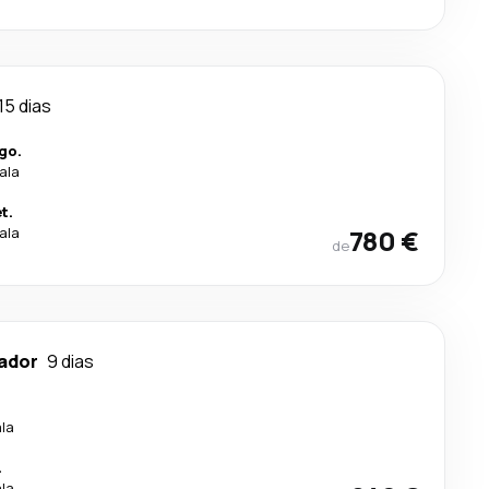
15 dias
go.
ala
t.
ala
780 €
de
ador
9 dias
ala
.
ala