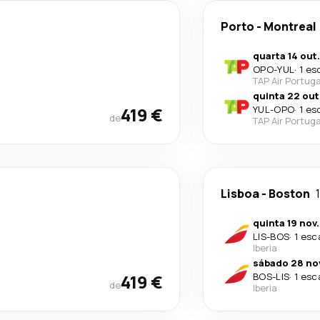
Porto
-
Montreal
quarta 14 out.
OPO
-
YUL
·
1 es
TAP Air Portuga
quinta 22 out
419 €
YUL
-
OPO
·
1 es
de
TAP Air Portuga
Lisboa
-
Boston
quinta 19 nov.
LIS
-
BOS
·
1 esc
Iberia
sábado 28 no
419 €
BOS
-
LIS
·
1 esc
de
Iberia