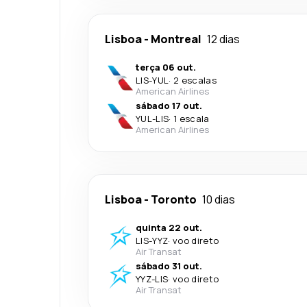
Lisboa
-
Montreal
12 dias
terça 06 out.
LIS
-
YUL
·
2 escalas
American Airlines
sábado 17 out.
YUL
-
LIS
·
1 escala
American Airlines
Lisboa
-
Toronto
10 dias
quinta 22 out.
LIS
-
YYZ
·
voo direto
Air Transat
sábado 31 out.
YYZ
-
LIS
·
voo direto
Air Transat