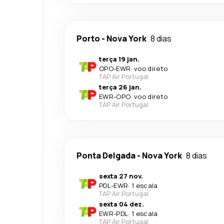
Porto
-
Nova York
8 dias
terça 19 jan.
OPO
-
EWR
·
voo direto
TAP Air Portugal
terça 26 jan.
EWR
-
OPO
·
voo direto
TAP Air Portugal
Ponta Delgada
-
Nova York
8 dias
sexta 27 nov.
PDL
-
EWR
·
1 escala
TAP Air Portugal
sexta 04 dez.
EWR
-
PDL
·
1 escala
TAP Air Portugal