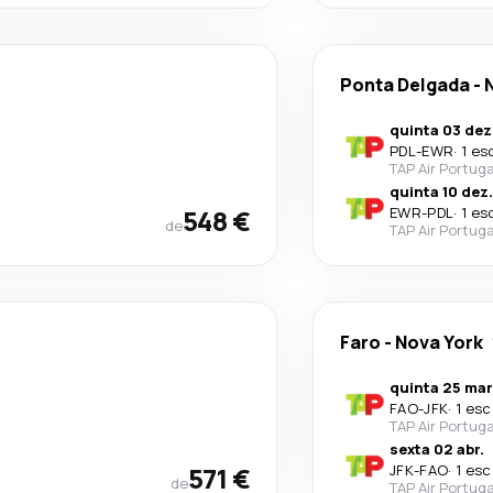
Ponta Delgada
-
quinta 03 dez
PDL
-
EWR
·
1 es
TAP Air Portuga
quinta 10 dez.
548 €
EWR
-
PDL
·
1 es
de
TAP Air Portuga
Faro
-
Nova York
quinta 25 mar
FAO
-
JFK
·
1 esc
TAP Air Portuga
sexta 02 abr.
571 €
JFK
-
FAO
·
1 esc
de
TAP Air Portuga