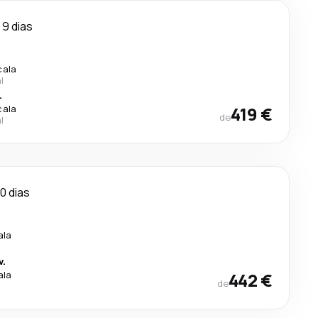
9 dias
cala
l
.
cala
419 €
de
l
10 dias
ala
v.
ala
442 €
de