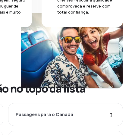
agem, seguro
clientes - escolha qualidade
luguer de
comprovada e reserve com
ais e muito
total confiança.
o no topo da lista
Passagens para o Canadá