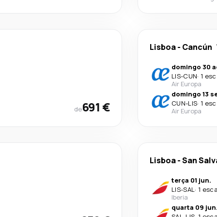
Lisboa
-
Cancún
domingo 30 a
LIS
-
CUN
·
1 esc
Air Europa
domingo 13 se
691 €
CUN
-
LIS
·
1 esc
de
Air Europa
Lisboa
-
San Salv
terça 01 jun.
LIS
-
SAL
·
1 esc
Iberia
quarta 09 jun
SAL
-
LIS
·
1 esc