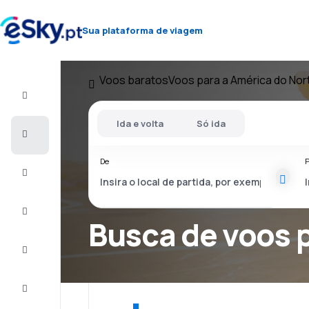
Sua plataforma de viagem
Voos baratos
Voos para a América do Nor
Voo+Hotel
Ida e volta
Só ida
Voos
baratos
De
P
Férias
City
Break
Busca de voos 
Alojamentos
Ofertas