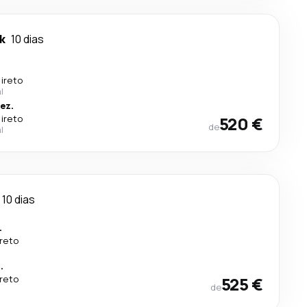
k
10 dias
ireto
l
ez.
ireto
520 €
de
l
10 dias
.
ireto
.
ireto
525 €
de