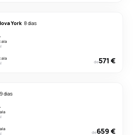
Nova York
8 dias
.
cala
l
cala
571 €
de
l
9 dias
.
ala
l
ala
659 €
de
l