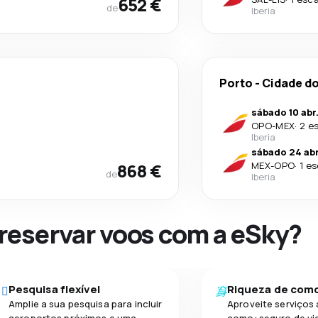
652 €
de
Iberia
Porto
-
Cidade d
sábado 10 abr
OPO
-
MEX
·
2 e
Iberia
sábado 24 abr
868 €
MEX
-
OPO
·
1 e
de
Iberia
 reservar voos com a eSky?
Pesquisa flexível
Riqueza de com
Amplie a sua pesquisa para incluir
Aproveite serviços 