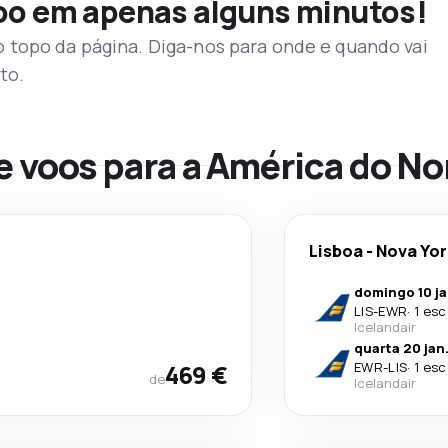
voo em apenas alguns minutos!
topo da página. Diga-nos para onde e quando vai
to.
e voos para a América do No
Lisboa
-
Nova Yor
domingo 10 ja
LIS
-
EWR
·
1 esc
Icelandair
quarta 20 jan
469 €
EWR
-
LIS
·
1 esc
de
Icelandair