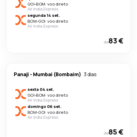
GOI
-
BOM
·
voo direto
Air India Express
segunda 14 set.
BOM
-
GOI
·
voo direto
Air India Express
83 €
de
Panaji
-
Mumbai (Bombaim)
3 dias
sexta 04 set.
GOI
-
BOM
·
voo direto
Air India Express
domingo 06 set.
BOM
-
GOI
·
voo direto
Air India Express
85 €
de