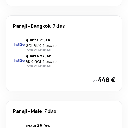
Panaji
-
Bangkok
7 dias
quinta 21 jan.
GOI
-
BKK
·
1 escala
IndiGo Airlines
quarta 27 jan.
BKK
-
GOI
·
1 escala
IndiGo Airlines
448 €
de
Panaji
-
Male
7 dias
sexta 26 fev.