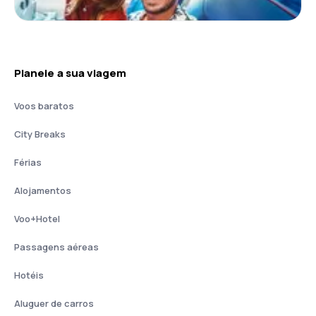
Planeie a sua viagem
Voos baratos
City Breaks
Férias
Alojamentos
Voo+Hotel
Passagens aéreas
Hotéis
Aluguer de carros