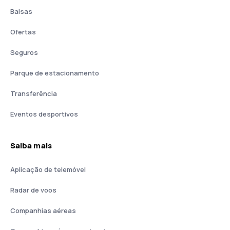
Balsas
Ofertas
Seguros
Parque de estacionamento
Transferência
Eventos desportivos
Saiba mais
Aplicação de telemóvel
Radar de voos
Companhias aéreas