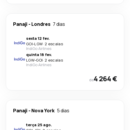
Panaji
-
Londres
7 dias
sexta 12 fev.
GOI
-
LGW
·
2 escalas
IndiGo Airlines
quinta 18 fev.
LGW
-
GOI
·
2 escalas
IndiGo Airlines
4 264 €
de
Panaji
-
Nova York
5 dias
terça 25 ago.