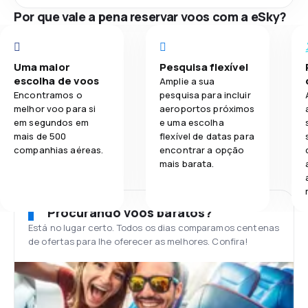
Por que vale a pena reservar voos com a eSky?
Uma maior
Pesquisa flexível
escolha de voos
Amplie a sua
Encontramos o
pesquisa para incluir
melhor voo para si
aeroportos próximos
em segundos em
e uma escolha
mais de 500
flexível de datas para
companhias aéreas.
encontrar a opção
mais barata.
Procurando voos baratos?
Está no lugar certo. Todos os dias comparamos centenas
de ofertas para lhe oferecer as melhores. Confira!