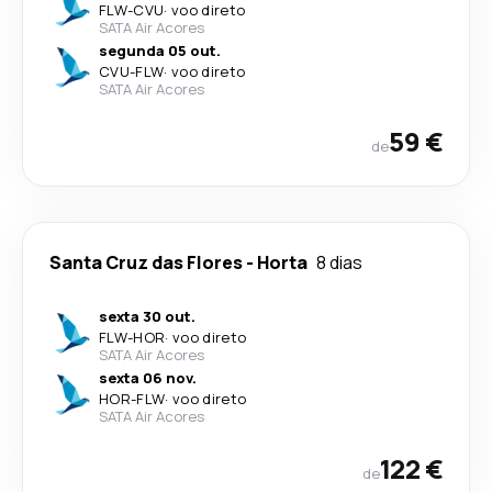
FLW
-
CVU
·
voo direto
SATA Air Acores
segunda 05 out.
CVU
-
FLW
·
voo direto
SATA Air Acores
59 €
de
Santa Cruz das Flores
-
Horta
8 dias
sexta 30 out.
FLW
-
HOR
·
voo direto
SATA Air Acores
sexta 06 nov.
HOR
-
FLW
·
voo direto
SATA Air Acores
122 €
de