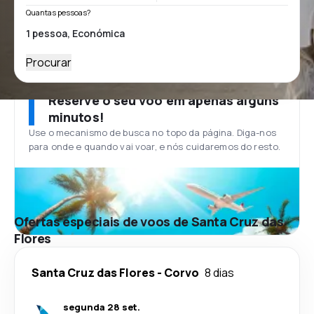
Quantas pessoas?
Procurar
Reserve o seu voo em apenas alguns
minutos!
Use o mecanismo de busca no topo da página. Diga-nos
para onde e quando vai voar, e nós cuidaremos do resto.
Ofertas especiais de voos de Santa Cruz das
Flores
Santa Cruz das Flores
-
Corvo
8 dias
segunda 28 set.