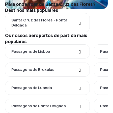
Para onde voar de Santa Cruz das Flores?
Destinos mais populares
Santa Cruz das Flores - Ponta
Delgada
Os nossos aeroportos de partida mais
populares
Passagens de Lisboa
Passag
Passagens de Bruxelas
Passag
Passagens de Luanda
Passa
Passagens de Ponta Delgada
Passag