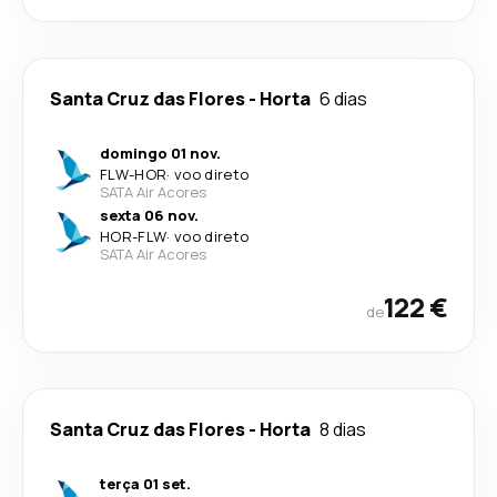
Santa Cruz das Flores
-
Horta
6 dias
domingo 01 nov.
FLW
-
HOR
·
voo direto
SATA Air Acores
sexta 06 nov.
HOR
-
FLW
·
voo direto
SATA Air Acores
122 €
de
Santa Cruz das Flores
-
Horta
8 dias
terça 01 set.