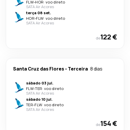
FLW
-
HOR
·
voo direto
SATA Air Acores
terça 08 set.
HOR
-
FLW
·
voo direto
SATA Air Acores
122 €
de
Santa Cruz das Flores
-
Terceira
8 dias
sábado 03 jul.
FLW
-
TER
·
voo direto
SATA Air Acores
sábado 10 jul.
TER
-
FLW
·
voo direto
SATA Air Acores
154 €
de