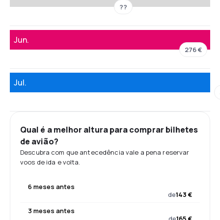
??
Jun.
276 €
Jul.
Qual é a melhor altura para comprar bilhetes
de avião?
Descubra com que antecedência vale a pena reservar
voos de ida e volta.
6 meses antes
de
143 €
3 meses antes
de
165 €