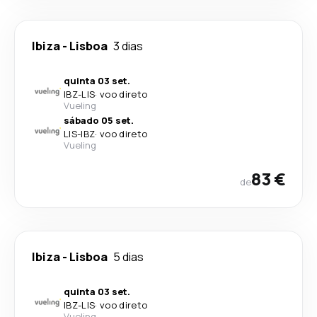
Ibiza
-
Lisboa
3 dias
quinta 03 set.
IBZ
-
LIS
·
voo direto
Vueling
sábado 05 set.
LIS
-
IBZ
·
voo direto
Vueling
83 €
de
Ibiza
-
Lisboa
5 dias
quinta 03 set.
IBZ
-
LIS
·
voo direto
Vueling