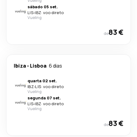
Vueling
sábado 05 set.
LIS
-
IBZ
·
voo direto
Vueling
83 €
de
Ibiza
-
Lisboa
6 dias
quarta 02 set.
IBZ
-
LIS
·
voo direto
Vueling
segunda 07 set.
LIS
-
IBZ
·
voo direto
Vueling
83 €
de