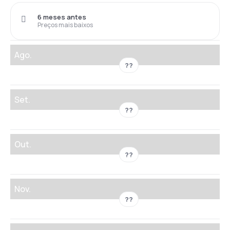
6 meses antes
Preços mais baixos
Ago.
??
Set.
??
Out.
??
Nov.
??