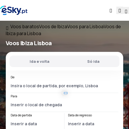
Voos baratos
Voos de Ibiza
Voos para Lisboa
Voos de
Ibiza para Lisboa
Voos
Ibiza Lisboa
Ida e volta
Só ida
De
Para
Data de partida
Data de regresso