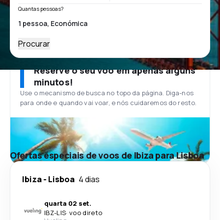
Quantas pessoas?
Procurar
Reserve o seu voo em apenas alguns
minutos!
Use o mecanismo de busca no topo da página. Diga-nos
para onde e quando vai voar, e nós cuidaremos do resto.
Ofertas especiais de voos de Ibiza para Lisboa
Ibiza
-
Lisboa
4 dias
quarta 02 set.
IBZ
-
LIS
·
voo direto