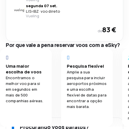
segunda 07 set.
LIS
-
IBZ
·
voo direto
Vueling
83 €
de
Por que vale a pena reservar voos com a eSky?
Uma maior
Pesquisa flexível
escolha de voos
Amplie a sua
Encontramos o
pesquisa para incluir
melhor voo para si
aeroportos próximos
em segundos em
e uma escolha
mais de 500
flexível de datas para
companhias aéreas.
encontrar a opção
mais barata.
Procurando voos baratos?