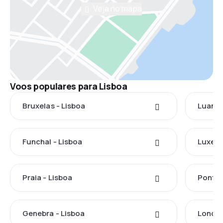
Veja no mapa
Voos populares para Lisboa
Bruxelas - Lisboa
Luanda
Funchal - Lisboa
Luxemb
Praia - Lisboa
Ponta 
Genebra - Lisboa
Londre