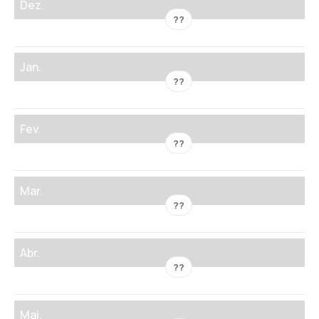
Dez.
??
Jan.
??
Fev.
??
Mar.
??
Abr.
??
Mai.