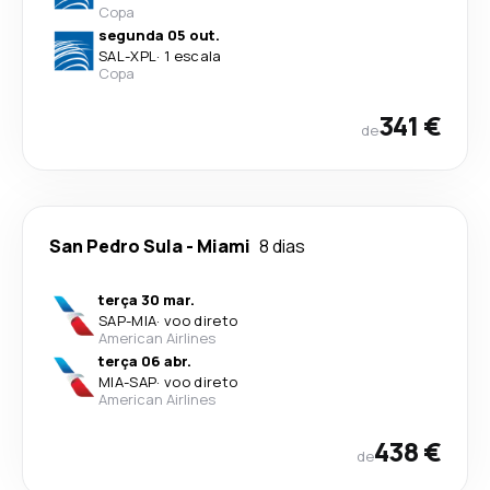
Copa
segunda 05 out.
SAL
-
XPL
·
1 escala
Copa
341 €
de
San Pedro Sula
-
Miami
8 dias
terça 30 mar.
SAP
-
MIA
·
voo direto
American Airlines
terça 06 abr.
MIA
-
SAP
·
voo direto
American Airlines
438 €
de