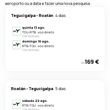
aeroporto ou a data e fazer uma nova pesquisa.
Tegucigalpa
-
Roatán
4 dias
quinta 13 ago.
TGU
-
RTB
·
voo direto
CM Airlines
domingo 16 ago.
RTB
-
TGU
·
voo direto
CM Airlines
169 €
de
Roatán
-
Tegucigalpa
5 dias
sábado 22 ago.
RTB
-
TGU
·
voo direto
CM Airlines