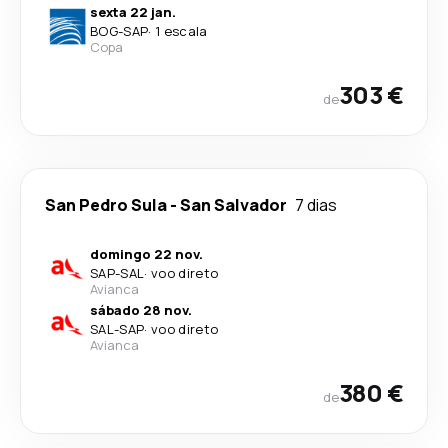
sexta 22 jan.
BOG
-
SAP
·
1 escala
Copa
303 €
de
San Pedro Sula
-
San Salvador
7 dias
domingo 22 nov.
SAP
-
SAL
·
voo direto
Avianca
sábado 28 nov.
SAL
-
SAP
·
voo direto
Avianca
380 €
de