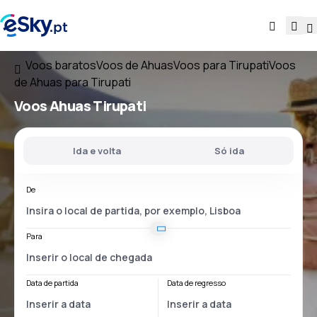
Voos baratos
Voos de Ahuas
Voos para Tirupati
Voos
de Ahuas para Tirupati
Voos
Ahuas Tirupati
Ida e volta
Só ida
De
Para
Data de partida
Data de regresso