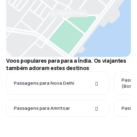
Veja no mapa
Voos populares para para a Índia. Os viajantes
também adoram estes destinos
Passa
Passagens para Nova Delhi
(Bomb
Passagens para Amritsar
Passag