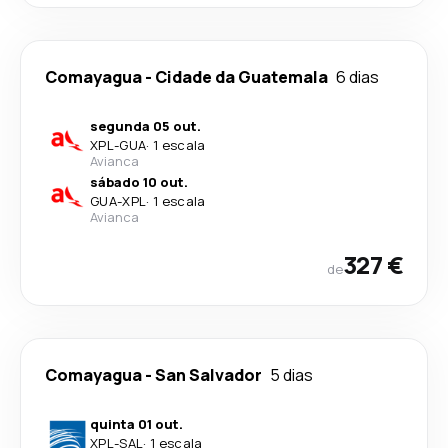
Comayagua
-
Cidade da Guatemala
6 dias
segunda 05 out.
XPL
-
GUA
·
1 escala
Avianca
sábado 10 out.
GUA
-
XPL
·
1 escala
Avianca
327 €
de
Comayagua
-
San Salvador
5 dias
quinta 01 out.
XPL
-
SAL
·
1 escala