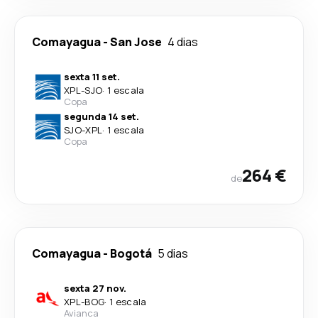
Comayagua
-
San Jose
4 dias
sexta 11 set.
XPL
-
SJO
·
1 escala
Copa
segunda 14 set.
SJO
-
XPL
·
1 escala
Copa
264 €
de
Comayagua
-
Bogotá
5 dias
sexta 27 nov.
XPL
-
BOG
·
1 escala
Avianca