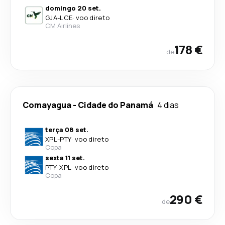
domingo 20 set.
GJA
-
LCE
·
voo direto
CM Airlines
178 €
de
Comayagua
-
Cidade do Panamá
4 dias
terça 08 set.
XPL
-
PTY
·
voo direto
Copa
sexta 11 set.
PTY
-
XPL
·
voo direto
Copa
290 €
de