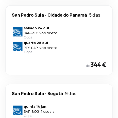
San Pedro Sula
-
Cidade do Panamá
5 dias
sábado 24 out.
SAP
-
PTY
·
voo direto
Copa
quarta 28 out.
PTY
-
SAP
·
voo direto
Copa
344 €
de
San Pedro Sula
-
Bogotá
9 dias
quinta 14 jan.
SAP
-
BOG
·
1 escala
Copa