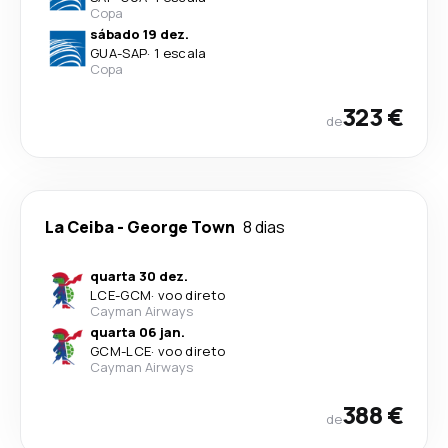
Copa
sábado 19 dez.
GUA
-
SAP
·
1 escala
Copa
323 €
de
La Ceiba
-
George Town
8 dias
quarta 30 dez.
LCE
-
GCM
·
voo direto
Cayman Airways
quarta 06 jan.
GCM
-
LCE
·
voo direto
Cayman Airways
388 €
de