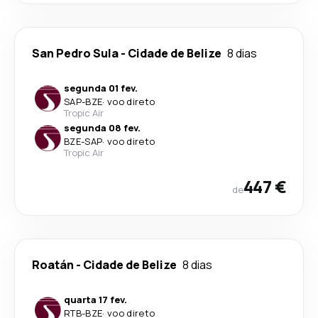
San Pedro Sula
-
Cidade de Belize
8 dias
segunda 01 fev.
SAP
-
BZE
·
voo direto
Tropic Air
segunda 08 fev.
BZE
-
SAP
·
voo direto
Tropic Air
447 €
de
Roatán
-
Cidade de Belize
8 dias
quarta 17 fev.
RTB
-
BZE
·
voo direto