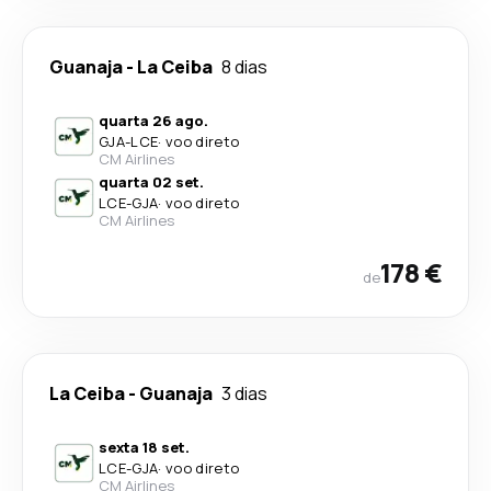
Guanaja
-
La Ceiba
8 dias
quarta 26 ago.
GJA
-
LCE
·
voo direto
CM Airlines
quarta 02 set.
LCE
-
GJA
·
voo direto
CM Airlines
178 €
de
La Ceiba
-
Guanaja
3 dias
sexta 18 set.
LCE
-
GJA
·
voo direto
CM Airlines