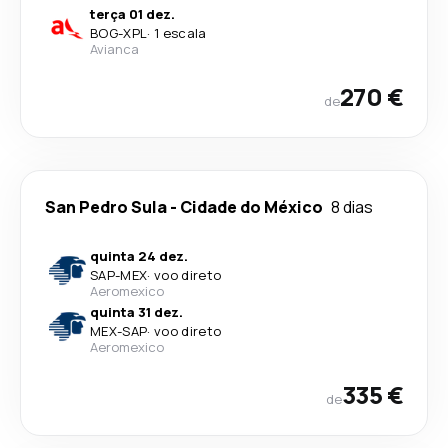
terça 01 dez.
BOG
-
XPL
·
1 escala
Avianca
270 €
de
San Pedro Sula
-
Cidade do México
8 dias
quinta 24 dez.
SAP
-
MEX
·
voo direto
Aeromexico
quinta 31 dez.
MEX
-
SAP
·
voo direto
Aeromexico
335 €
de