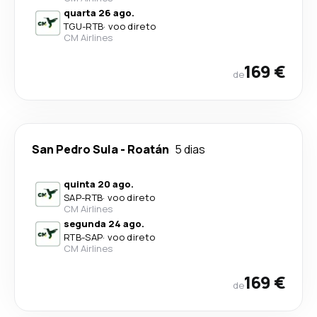
quarta 26 ago.
TGU
-
RTB
·
voo direto
CM Airlines
169 €
de
San Pedro Sula
-
Roatán
5 dias
quinta 20 ago.
SAP
-
RTB
·
voo direto
CM Airlines
segunda 24 ago.
RTB
-
SAP
·
voo direto
CM Airlines
169 €
de