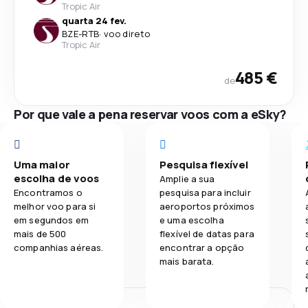
Tropic Air
quarta 24 fev.
BZE
-
RTB
·
voo direto
Tropic Air
485 €
de
Por que vale a pena reservar voos com a eSky?
Uma maior
Pesquisa flexível
escolha de voos
Amplie a sua
Encontramos o
pesquisa para incluir
melhor voo para si
aeroportos próximos
em segundos em
e uma escolha
mais de 500
flexível de datas para
companhias aéreas.
encontrar a opção
mais barata.