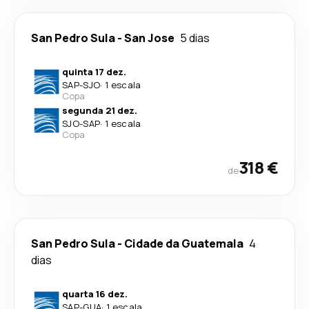
San Pedro Sula
-
San Jose
5 dias
quinta 17 dez.
SAP
-
SJO
·
1 escala
Copa
segunda 21 dez.
SJO
-
SAP
·
1 escala
Copa
318 €
de
San Pedro Sula
-
Cidade da Guatemala
4
dias
quarta 16 dez.
SAP
-
GUA
·
1 escala