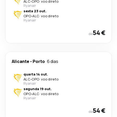
ALC
-
OPO
·
voo direto
Ryanair
sexta 23 out.
OPO
-
ALC
·
voo direto
Ryanair
54 €
de
Alicante
-
Porto
6 dias
quarta 14 out.
ALC
-
OPO
·
voo direto
Ryanair
segunda 19 out.
OPO
-
ALC
·
voo direto
Ryanair
54 €
de