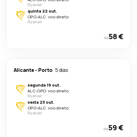
Ryanair
quinta 22 out.
OPO
-
ALC
·
voo direto
Ryanair
58 €
de
Alicante
-
Porto
5 dias
segunda 19 out.
ALC
-
OPO
·
voo direto
Ryanair
sexta 23 out.
OPO
-
ALC
·
voo direto
Ryanair
59 €
de