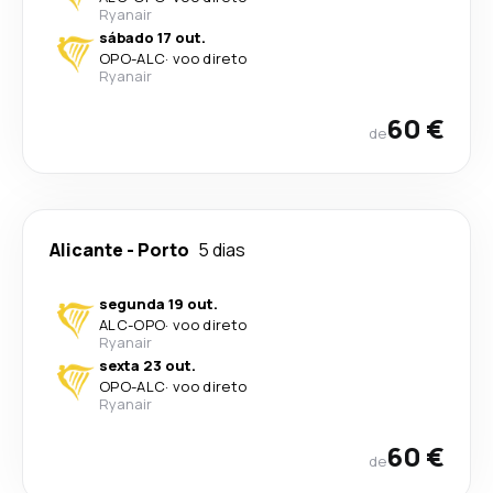
Ryanair
sábado 17 out.
OPO
-
ALC
·
voo direto
Ryanair
60 €
de
Alicante
-
Porto
5 dias
segunda 19 out.
ALC
-
OPO
·
voo direto
Ryanair
sexta 23 out.
OPO
-
ALC
·
voo direto
Ryanair
60 €
de