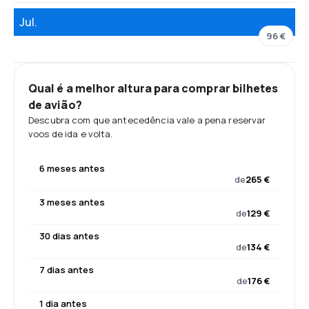
Jul.
96 €
Qual é a melhor altura para comprar bilhetes
de avião?
Descubra com que antecedência vale a pena reservar
voos de ida e volta.
6 meses antes
de
265 €
3 meses antes
de
129 €
30 dias antes
de
134 €
7 dias antes
de
176 €
1 dia antes