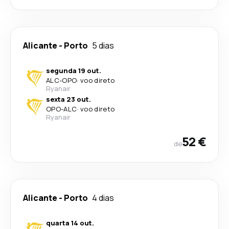
Alicante
-
Porto
5 dias
segunda 19 out.
ALC
-
OPO
·
voo direto
Ryanair
sexta 23 out.
OPO
-
ALC
·
voo direto
Ryanair
52 €
de
Alicante
-
Porto
4 dias
quarta 14 out.