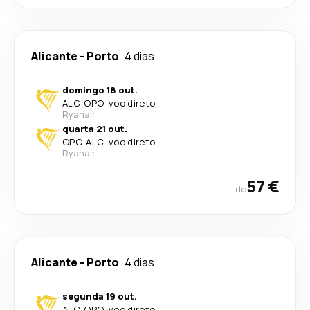
Alicante
-
Porto
4 dias
domingo 18 out.
ALC
-
OPO
·
voo direto
Ryanair
quarta 21 out.
OPO
-
ALC
·
voo direto
Ryanair
57 €
de
Alicante
-
Porto
4 dias
segunda 19 out.
ALC
-
OPO
·
voo direto