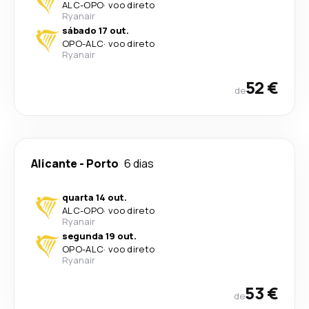
ALC
-
OPO
·
voo direto
Ryanair
sábado 17 out.
OPO
-
ALC
·
voo direto
Ryanair
52 €
de
Alicante
-
Porto
6 dias
quarta 14 out.
ALC
-
OPO
·
voo direto
Ryanair
segunda 19 out.
OPO
-
ALC
·
voo direto
Ryanair
53 €
de