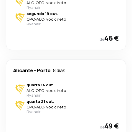
ALC
-
OPO
·
voo direto
Ryanair
segunda 19 out.
OPO
-
ALC
·
voo direto
Ryanair
46 €
de
Alicante
-
Porto
8 dias
quarta 14 out.
ALC
-
OPO
·
voo direto
Ryanair
quarta 21 out.
OPO
-
ALC
·
voo direto
Ryanair
49 €
de