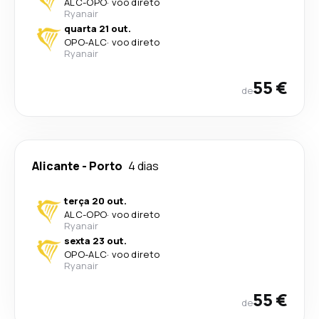
ALC
-
OPO
·
voo direto
Ryanair
quarta 21 out.
OPO
-
ALC
·
voo direto
Ryanair
55 €
de
Alicante
-
Porto
4 dias
terça 20 out.
ALC
-
OPO
·
voo direto
Ryanair
sexta 23 out.
OPO
-
ALC
·
voo direto
Ryanair
55 €
de