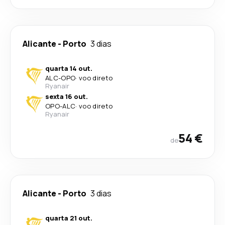
Alicante
-
Porto
3 dias
quarta 14 out.
ALC
-
OPO
·
voo direto
Ryanair
sexta 16 out.
OPO
-
ALC
·
voo direto
Ryanair
54 €
de
Alicante
-
Porto
3 dias
quarta 21 out.