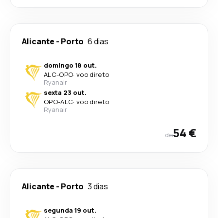
Alicante
-
Porto
6 dias
domingo 18 out.
ALC
-
OPO
·
voo direto
Ryanair
sexta 23 out.
OPO
-
ALC
·
voo direto
Ryanair
54 €
de
Alicante
-
Porto
3 dias
segunda 19 out.