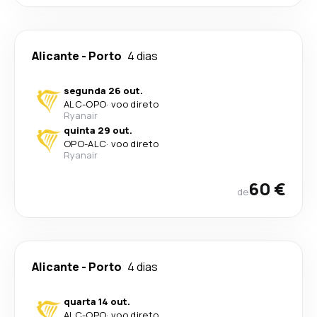
Alicante
-
Porto
4 dias
segunda 26 out.
ALC
-
OPO
·
voo direto
Ryanair
quinta 29 out.
OPO
-
ALC
·
voo direto
Ryanair
60 €
de
Alicante
-
Porto
4 dias
quarta 14 out.
ALC
-
OPO
·
voo direto