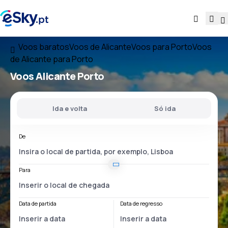
Voos baratos
Voos de Alicante
Voos para Porto
Voos
de Alicante para Porto
Voos
Alicante Porto
Ida e volta
Só ida
De
Para
Data de partida
Data de regresso