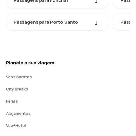
Passagens para Funchal
Passag
Passagens para Porto Santo
Passag
Planeie a sua viagem
Voos baratos
City Breaks
Férias
Alojamentos
Voo+Hotel