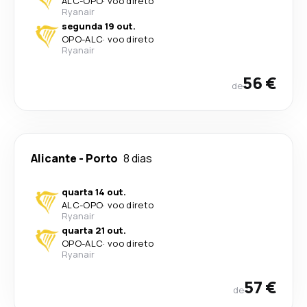
ALC
-
OPO
·
voo direto
Ryanair
segunda 19 out.
OPO
-
ALC
·
voo direto
Ryanair
56 €
de
Alicante
-
Porto
8 dias
quarta 14 out.
ALC
-
OPO
·
voo direto
Ryanair
quarta 21 out.
OPO
-
ALC
·
voo direto
Ryanair
57 €
de