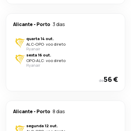
Alicante
-
Porto
3 dias
quarta 14 out.
ALC
-
OPO
·
voo direto
Ryanair
sexta 16 out.
OPO
-
ALC
·
voo direto
Ryanair
56 €
de
Alicante
-
Porto
8 dias
segunda 12 out.