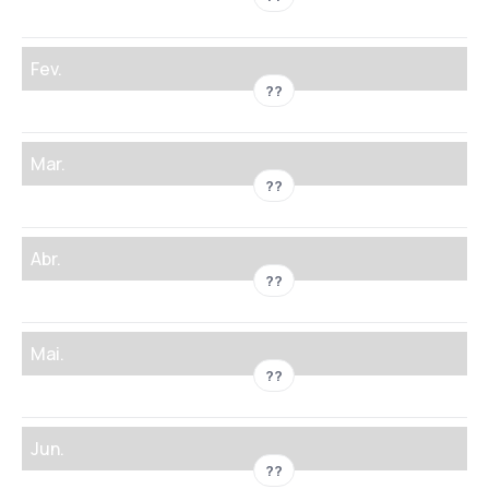
Fev.
??
Mar.
??
Abr.
??
Mai.
??
Jun.
??