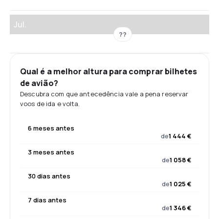
Jul.
??
Qual é a melhor altura para comprar bilhetes
de avião?
Descubra com que antecedência vale a pena reservar
voos de ida e volta.
6 meses antes
de
1 444 €
3 meses antes
de
1 058 €
30 dias antes
de
1 025 €
7 dias antes
de
1 346 €