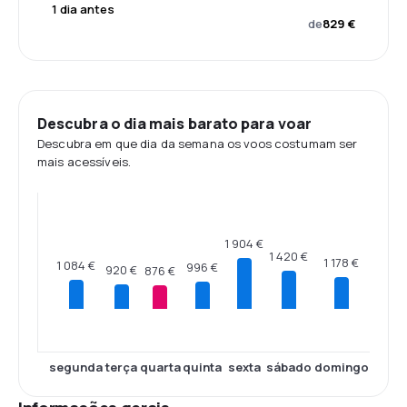
1 dia antes
de
829 €
Descubra o dia mais barato para voar
Descubra em que dia da semana os voos costumam ser
mais acessíveis.
1 904 €
1 420 €
1 178 €
1 084 €
996 €
920 €
876 €
segunda
terça
quarta
quinta
sexta
sábado
domingo