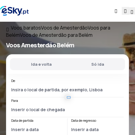
Voos baratos
Voos de Amesterdão
Voos para
Belém
Voos de Amesterdão para Belém
Voos
Amesterdão Belém
Ida e volta
Só ida
De
Para
Data de partida
Data de regresso