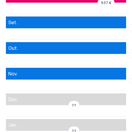
937 €
Set.
Out.
Nov.
Dez.
??
Jan.
??