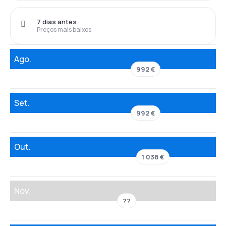
7 dias antes
Preços mais baixos
Ago.
992 €
Set.
992 €
Out.
1 038 €
Nov.
??