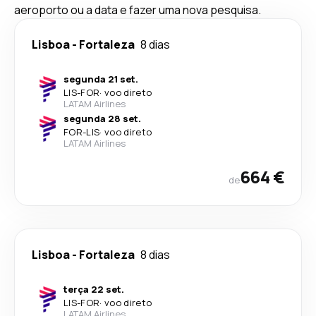
aeroporto ou a data e fazer uma nova pesquisa.
Lisboa
-
Fortaleza
8 dias
segunda 21 set.
LIS
-
FOR
·
voo direto
LATAM Airlines
segunda 28 set.
FOR
-
LIS
·
voo direto
LATAM Airlines
664 €
de
Lisboa
-
Fortaleza
8 dias
terça 22 set.
LIS
-
FOR
·
voo direto
LATAM Airlines