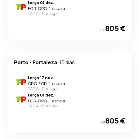
terça 01 dez.
FOR
-
OPO
·
1 escala
TAP Air Portugal
805 €
de
Porto
-
Fortaleza
15 dias
terça 17 nov.
OPO
-
FOR
·
1 escala
TAP Air Portugal
terça 01 dez.
FOR
-
OPO
·
1 escala
TAP Air Portugal
805 €
de