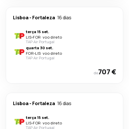
Lisboa
-
Fortaleza
16 dias
terça 15 set.
LIS
-
FOR
·
voo direto
TAP Air Portugal
quarta 30 set.
FOR
-
LIS
·
voo direto
TAP Air Portugal
707 €
de
Lisboa
-
Fortaleza
16 dias
terça 15 set.
LIS
-
FOR
·
voo direto
TAP Air Portugal