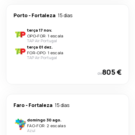
Porto
-
Fortaleza
15 dias
terça 17 nov.
OPO
-
FOR
·
1 escala
TAP Air Portugal
terça 01 dez.
FOR
-
OPO
·
1 escala
TAP Air Portugal
805 €
de
Faro
-
Fortaleza
15 dias
domingo 30 ago.
FAO
-
FOR
·
2 escalas
Azul