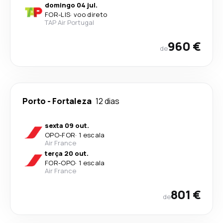
domingo 04 jul.
FOR
-
LIS
·
voo direto
TAP Air Portugal
960 €
de
Porto
-
Fortaleza
12 dias
sexta 09 out.
OPO
-
FOR
·
1 escala
Air France
terça 20 out.
FOR
-
OPO
·
1 escala
Air France
801 €
de