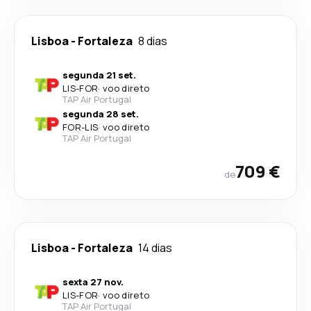
Lisboa
-
Fortaleza
8 dias
segunda 21 set.
LIS
-
FOR
·
voo direto
TAP Air Portugal
segunda 28 set.
FOR
-
LIS
·
voo direto
TAP Air Portugal
709 €
de
Lisboa
-
Fortaleza
14 dias
sexta 27 nov.
LIS
-
FOR
·
voo direto
TAP Air Portugal