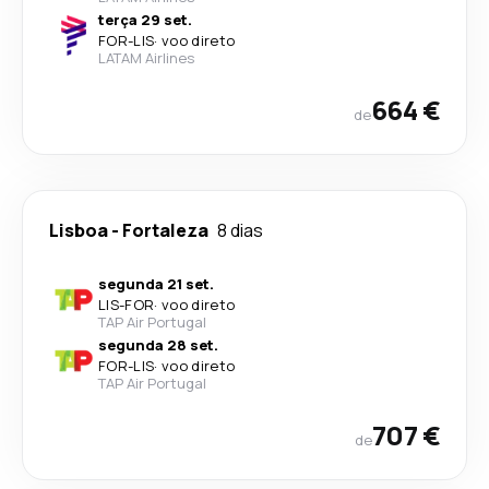
terça 29 set.
FOR
-
LIS
·
voo direto
LATAM Airlines
664 €
de
Lisboa
-
Fortaleza
8 dias
segunda 21 set.
LIS
-
FOR
·
voo direto
TAP Air Portugal
segunda 28 set.
FOR
-
LIS
·
voo direto
TAP Air Portugal
707 €
de