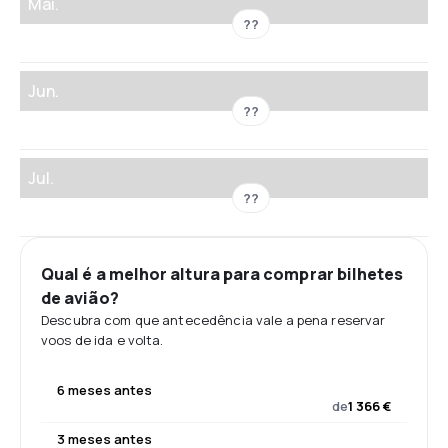
Mai.
??
Jun.
??
Jul.
??
Qual é a melhor altura para comprar bilhetes
de avião?
Descubra com que antecedência vale a pena reservar
voos de ida e volta.
6 meses antes
de
1 366 €
3 meses antes