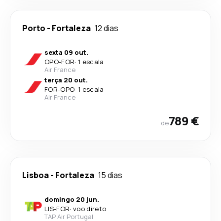
Porto
-
Fortaleza
12 dias
sexta 09 out.
OPO
-
FOR
·
1 escala
Air France
terça 20 out.
FOR
-
OPO
·
1 escala
Air France
789 €
de
Lisboa
-
Fortaleza
15 dias
domingo 20 jun.
LIS
-
FOR
·
voo direto
TAP Air Portugal