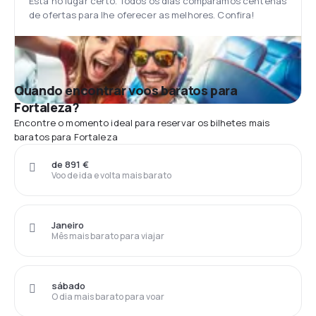
Está no lugar certo. Todos os dias comparamos centenas
de ofertas para lhe oferecer as melhores. Confira!
Quando encontrar voos baratos para
Fortaleza?
Encontre o momento ideal para reservar os bilhetes mais
baratos para Fortaleza
de 891 €
Voo de ida e volta mais barato
Janeiro
Mês mais barato para viajar
sábado
O dia mais barato para voar