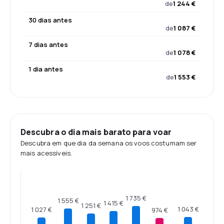
de
1 244 €
30 dias antes
de
1 087 €
7 dias antes
de
1 078 €
1 dia antes
de
1 553 €
Descubra o dia mais barato para voar
Descubra em que dia da semana os voos costumam ser
mais acessíveis.
1 735 €
1 555 €
1 415 €
1 251 €
1 043 €
1 027 €
974 €