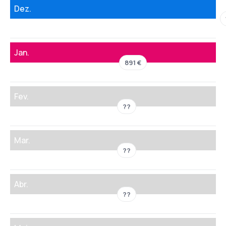
Dez.
Jan.
891 €
Fev.
??
Mar.
??
Abr.
??