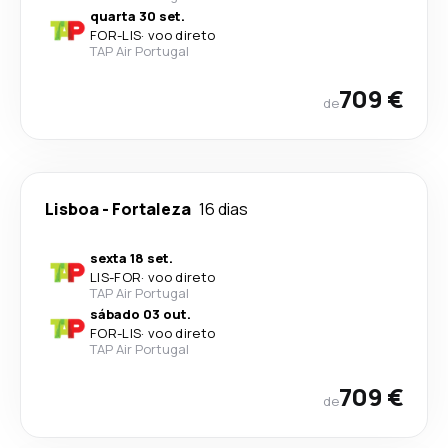
quarta 30 set.
FOR
-
LIS
·
voo direto
TAP Air Portugal
709 €
de
Lisboa
-
Fortaleza
16 dias
sexta 18 set.
LIS
-
FOR
·
voo direto
TAP Air Portugal
sábado 03 out.
FOR
-
LIS
·
voo direto
TAP Air Portugal
709 €
de