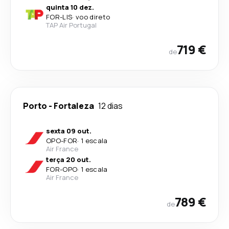
quinta 10 dez.
FOR
-
LIS
·
voo direto
TAP Air Portugal
719 €
de
Porto
-
Fortaleza
12 dias
sexta 09 out.
OPO
-
FOR
·
1 escala
Air France
terça 20 out.
FOR
-
OPO
·
1 escala
Air France
789 €
de