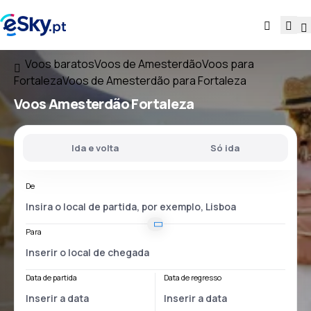
Voos baratos
Voos de Amesterdão
Voos para
Fortaleza
Voos de Amesterdão para Fortaleza
Voos
Amesterdão Fortaleza
Ida e volta
Só ida
De
Para
Data de partida
Data de regresso