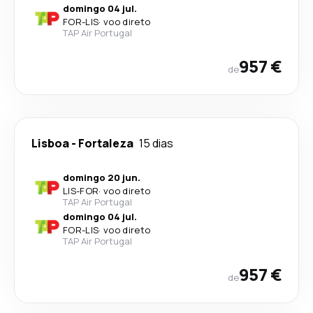
domingo 04 jul.
FOR
-
LIS
·
voo direto
TAP Air Portugal
957 €
de
Lisboa
-
Fortaleza
15 dias
domingo 20 jun.
LIS
-
FOR
·
voo direto
TAP Air Portugal
domingo 04 jul.
FOR
-
LIS
·
voo direto
TAP Air Portugal
957 €
de