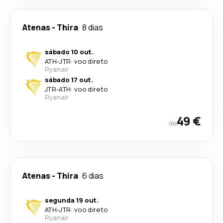
Atenas
-
Thira
8 dias
sábado 10 out.
ATH
-
JTR
·
voo direto
Ryanair
sábado 17 out.
JTR
-
ATH
·
voo direto
Ryanair
49 €
de
Atenas
-
Thira
6 dias
segunda 19 out.
ATH
-
JTR
·
voo direto
Ryanair