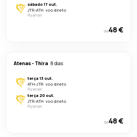
sábado 17 out.
JTR
-
ATH
·
voo direto
Ryanair
48 €
de
Atenas
-
Thira
8 dias
terça 13 out.
ATH
-
JTR
·
voo direto
Ryanair
terça 20 out.
JTR
-
ATH
·
voo direto
Ryanair
48 €
de