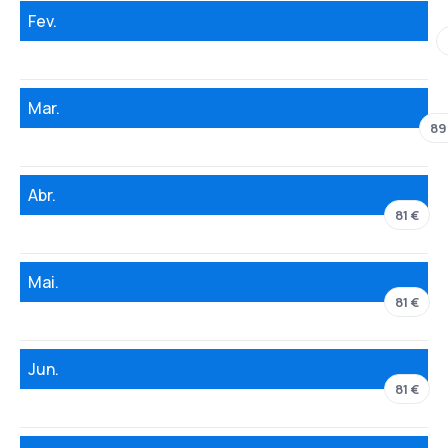
Fev.
Mar.
89
Abr.
81 €
Mai.
81 €
Jun.
81 €