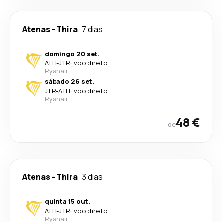
Atenas
-
Thira
7 dias
domingo 20 set.
ATH
-
JTR
·
voo direto
Ryanair
sábado 26 set.
JTR
-
ATH
·
voo direto
Ryanair
48 €
de
Atenas
-
Thira
3 dias
quinta 15 out.
ATH
-
JTR
·
voo direto
Ryanair