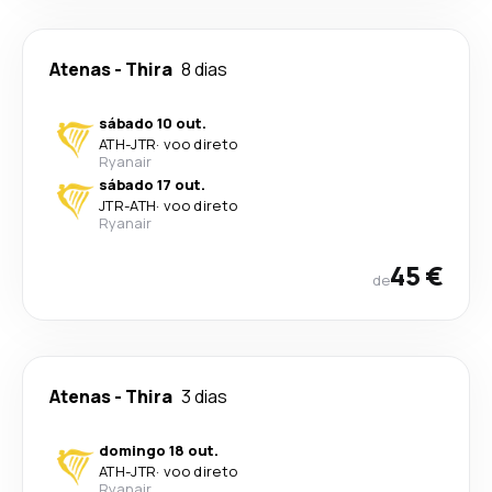
Atenas
-
Thira
8 dias
sábado 10 out.
ATH
-
JTR
·
voo direto
Ryanair
sábado 17 out.
JTR
-
ATH
·
voo direto
Ryanair
45 €
de
Atenas
-
Thira
3 dias
domingo 18 out.
ATH
-
JTR
·
voo direto
Ryanair