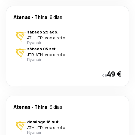
Atenas
-
Thira
8 dias
sábado 29 ago.
ATH
-
JTR
·
voo direto
Ryanair
sábado 05 set.
JTR
-
ATH
·
voo direto
Ryanair
49 €
de
Atenas
-
Thira
3 dias
domingo 18 out.
ATH
-
JTR
·
voo direto
Ryanair