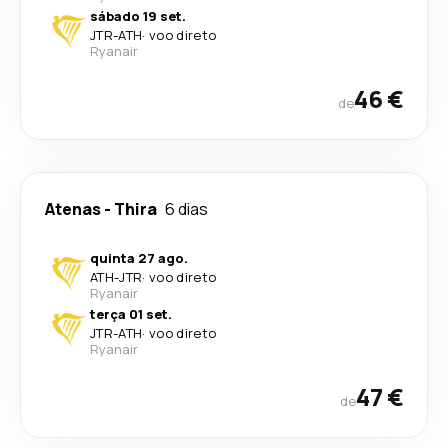
sábado 19 set.
JTR
-
ATH
·
voo direto
Ryanair
46 €
de
Atenas
-
Thira
6 dias
quinta 27 ago.
ATH
-
JTR
·
voo direto
Ryanair
terça 01 set.
JTR
-
ATH
·
voo direto
Ryanair
47 €
de