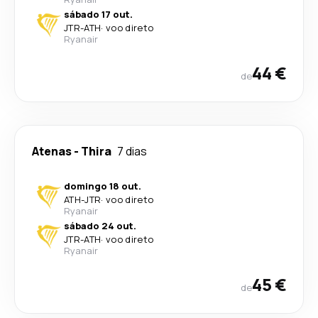
sábado 17 out.
JTR
-
ATH
·
voo direto
Ryanair
44 €
de
Atenas
-
Thira
7 dias
domingo 18 out.
ATH
-
JTR
·
voo direto
Ryanair
sábado 24 out.
JTR
-
ATH
·
voo direto
Ryanair
45 €
de