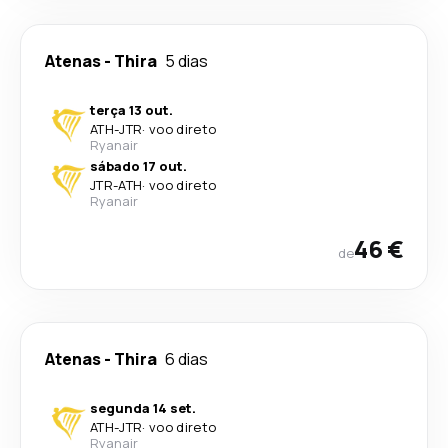
Atenas
-
Thira
5 dias
terça 13 out.
ATH
-
JTR
·
voo direto
Ryanair
sábado 17 out.
JTR
-
ATH
·
voo direto
Ryanair
46 €
de
Atenas
-
Thira
6 dias
segunda 14 set.
ATH
-
JTR
·
voo direto
Ryanair