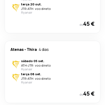
terça 20 out.
JTR
-
ATH
·
voo direto
Ryanair
45 €
de
Atenas
-
Thira
4 dias
sábado 05 set.
ATH
-
JTR
·
voo direto
Ryanair
terça 08 set.
JTR
-
ATH
·
voo direto
Ryanair
45 €
de