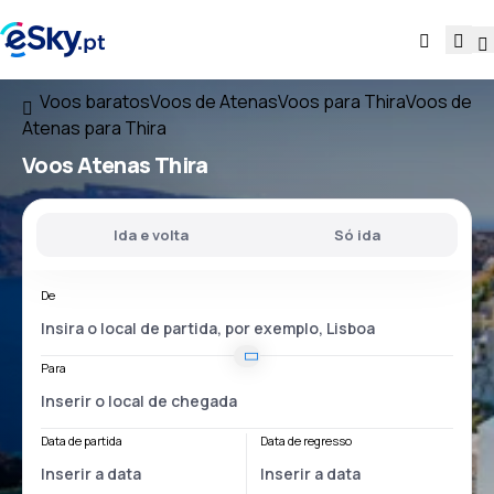
Voos baratos
Voos de Atenas
Voos para Thira
Voos de
Atenas para Thira
Voos
Atenas Thira
Ida e volta
Só ida
De
Para
Data de partida
Data de regresso