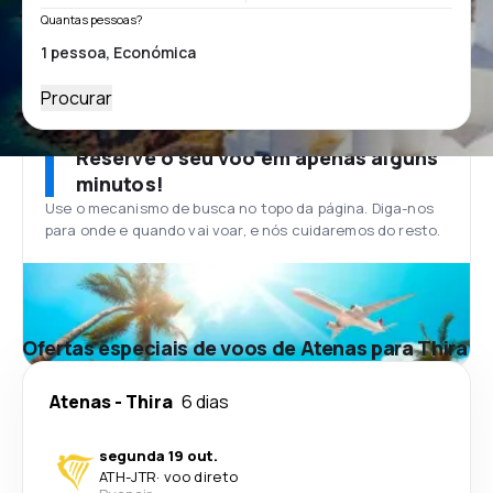
Quantas pessoas?
Procurar
Reserve o seu voo em apenas alguns
minutos!
Use o mecanismo de busca no topo da página. Diga-nos
para onde e quando vai voar, e nós cuidaremos do resto.
Ofertas especiais de voos de Atenas para Thira
Atenas
-
Thira
6 dias
segunda 19 out.
ATH
-
JTR
·
voo direto