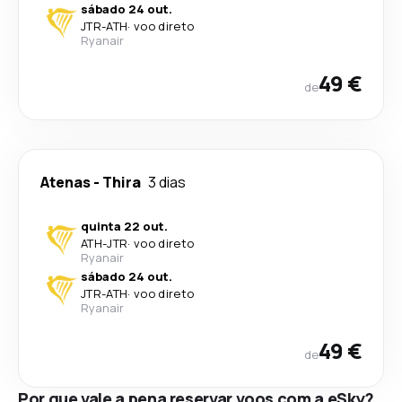
sábado 24 out.
JTR
-
ATH
·
voo direto
Ryanair
49 €
de
Atenas
-
Thira
3 dias
quinta 22 out.
ATH
-
JTR
·
voo direto
Ryanair
sábado 24 out.
JTR
-
ATH
·
voo direto
Ryanair
49 €
de
Por que vale a pena reservar voos com a eSky?