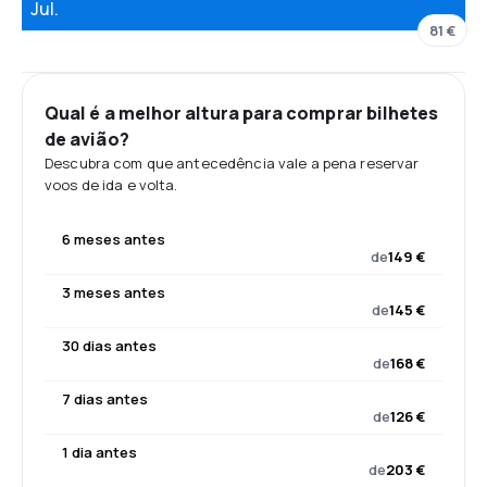
Jul.
81 €
Qual é a melhor altura para comprar bilhetes
de avião?
Descubra com que antecedência vale a pena reservar
voos de ida e volta.
6 meses antes
de
149 €
3 meses antes
de
145 €
30 dias antes
de
168 €
7 dias antes
de
126 €
1 dia antes
de
203 €