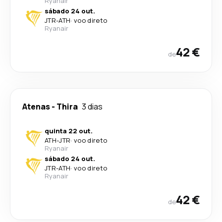
Ryanair
sábado 24 out.
JTR
-
ATH
·
voo direto
Ryanair
42 €
de
Atenas
-
Thira
3 dias
quinta 22 out.
ATH
-
JTR
·
voo direto
Ryanair
sábado 24 out.
JTR
-
ATH
·
voo direto
Ryanair
42 €
de