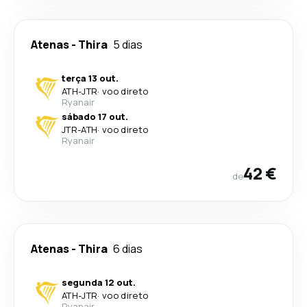
Atenas
-
Thira
5 dias
terça 13 out.
ATH
-
JTR
·
voo direto
Ryanair
sábado 17 out.
JTR
-
ATH
·
voo direto
Ryanair
42 €
de
Atenas
-
Thira
6 dias
segunda 12 out.
ATH
-
JTR
·
voo direto
Ryanair