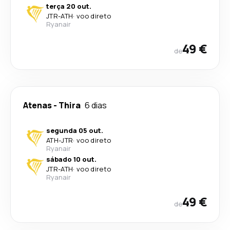
terça 20 out.
JTR
-
ATH
·
voo direto
Ryanair
49 €
de
Atenas
-
Thira
6 dias
segunda 05 out.
ATH
-
JTR
·
voo direto
Ryanair
sábado 10 out.
JTR
-
ATH
·
voo direto
Ryanair
49 €
de