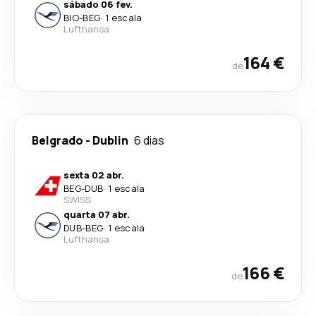
sábado 06 fev.
BIO
-
BEG
·
1 escala
Lufthansa
164 €
de
Belgrado
-
Dublin
6 dias
sexta 02 abr.
BEG
-
DUB
·
1 escala
SWISS
quarta 07 abr.
DUB
-
BEG
·
1 escala
Lufthansa
166 €
de