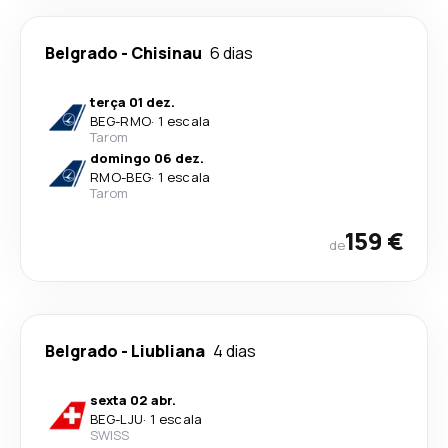
Belgrado
-
Chisinau
6 dias
terça 01 dez.
BEG
-
RMO
·
1 escala
Tarom
domingo 06 dez.
RMO
-
BEG
·
1 escala
Tarom
159 €
de
Belgrado
-
Liubliana
4 dias
sexta 02 abr.
BEG
-
LJU
·
1 escala
SWISS