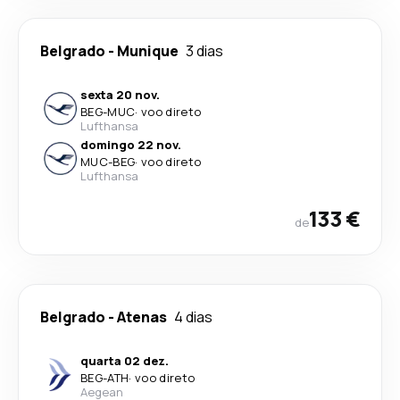
Belgrado
-
Munique
3 dias
sexta 20 nov.
BEG
-
MUC
·
voo direto
Lufthansa
domingo 22 nov.
MUC
-
BEG
·
voo direto
Lufthansa
133 €
de
Belgrado
-
Atenas
4 dias
quarta 02 dez.
BEG
-
ATH
·
voo direto
Aegean