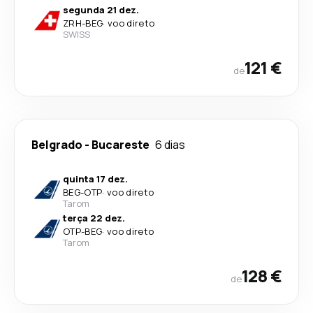
segunda 21 dez.
ZRH
-
BEG
·
voo direto
SWISS
121 €
de
Belgrado
-
Bucareste
6 dias
quinta 17 dez.
BEG
-
OTP
·
voo direto
Tarom
terça 22 dez.
OTP
-
BEG
·
voo direto
Tarom
128 €
de