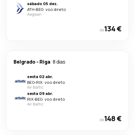
sábado 05 dez.
ATH
-
BEG
·
voo direto
Aegean
134 €
de
Belgrado
-
Riga
8 dias
sexta 02 abr.
BEG
-
RIX
·
voo direto
Air Baltic
sexta 09 abr.
RIX
-
BEG
·
voo direto
Air Baltic
148 €
de