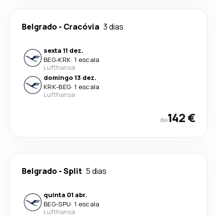
Belgrado
-
Cracóvia
3 dias
sexta 11 dez.
BEG
-
KRK
·
1 escala
Lufthansa
domingo 13 dez.
KRK
-
BEG
·
1 escala
Lufthansa
142 €
de
Belgrado
-
Split
5 dias
quinta 01 abr.
BEG
-
SPU
·
1 escala
Lufthansa