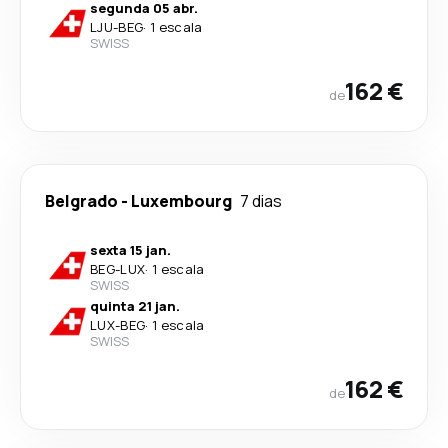
segunda 05 abr.
LJU
-
BEG
·
1 escala
SWISS
162 €
de
Belgrado
-
Luxembourg
7 dias
sexta 15 jan.
BEG
-
LUX
·
1 escala
SWISS
quinta 21 jan.
LUX
-
BEG
·
1 escala
SWISS
162 €
de