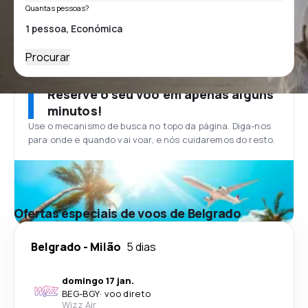
Quantas pessoas?
Procurar
Reserve o seu voo em apenas alguns
minutos!
Use o mecanismo de busca no topo da página. Diga-nos
para onde e quando vai voar, e nós cuidaremos do resto.
Ofertas especiais de voos de Belgrado
Belgrado
-
Milão
5 dias
domingo 17 jan.
BEG
-
BGY
·
voo direto
Wizz Air