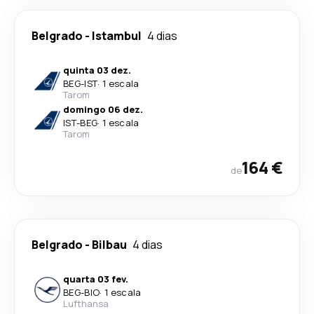
Belgrado
-
Istambul
4 dias
quinta 03 dez.
BEG
-
IST
·
1 escala
Tarom
domingo 06 dez.
IST
-
BEG
·
1 escala
Tarom
164 €
de
Belgrado
-
Bilbau
4 dias
quarta 03 fev.
BEG
-
BIO
·
1 escala
Lufthansa