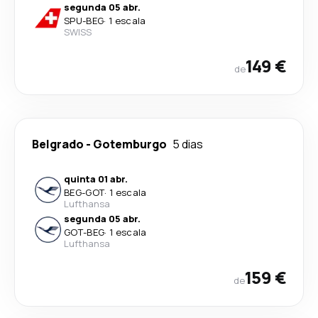
segunda 05 abr.
SPU
-
BEG
·
1 escala
SWISS
149 €
de
Belgrado
-
Gotemburgo
5 dias
quinta 01 abr.
BEG
-
GOT
·
1 escala
Lufthansa
segunda 05 abr.
GOT
-
BEG
·
1 escala
Lufthansa
159 €
de