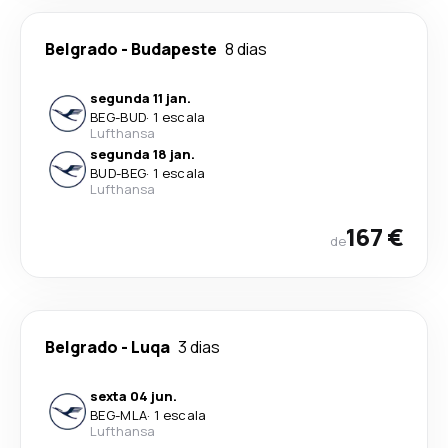
Belgrado
-
Budapeste
8 dias
segunda 11 jan.
BEG
-
BUD
·
1 escala
Lufthansa
segunda 18 jan.
BUD
-
BEG
·
1 escala
Lufthansa
167 €
de
Belgrado
-
Luqa
3 dias
sexta 04 jun.
BEG
-
MLA
·
1 escala
Lufthansa