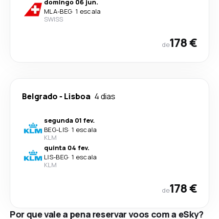
domingo 06 jun.
MLA
-
BEG
·
1 escala
SWISS
178 €
de
Belgrado
-
Lisboa
4 dias
segunda 01 fev.
BEG
-
LIS
·
1 escala
KLM
quinta 04 fev.
LIS
-
BEG
·
1 escala
KLM
178 €
de
Por que vale a pena reservar voos com a eSky?