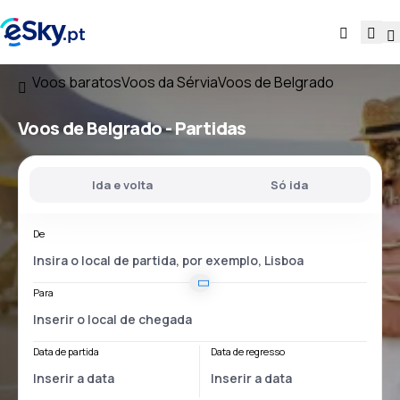
Voos baratos
Voos da Sérvia
Voos de Belgrado
Voos
de Belgrado
- Partidas
Ida e volta
Só ida
De
Para
Data de partida
Data de regresso