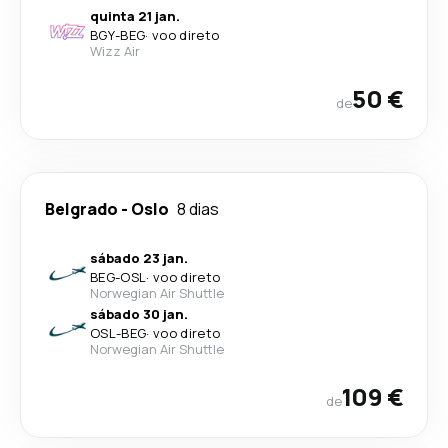
quinta 21 jan.
BGY
-
BEG
·
voo direto
Wizz Air
50 €
de
Belgrado
-
Oslo
8 dias
sábado 23 jan.
BEG
-
OSL
·
voo direto
Norwegian Air Shuttle
sábado 30 jan.
OSL
-
BEG
·
voo direto
Norwegian Air Shuttle
109 €
de