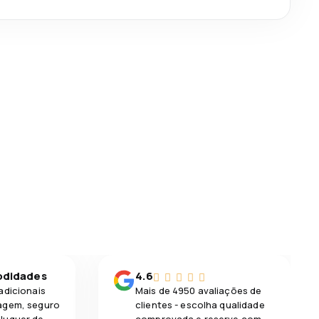
odidades
4.6
adicionais
Mais de 4950 avaliações de
agem, seguro
clientes - escolha qualidade