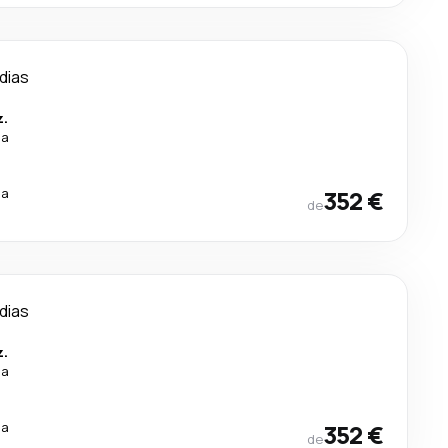
 dias
z.
la
la
352 €
de
 dias
z.
la
la
352 €
de