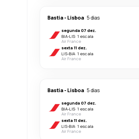
Bastia
-
Lisboa
5 dias
segunda 07 dez.
BIA
-
LIS
·
1 escala
Air France
sexta 11 dez.
LIS
-
BIA
·
1 escala
Air France
Bastia
-
Lisboa
5 dias
segunda 07 dez.
BIA
-
LIS
·
1 escala
Air France
sexta 11 dez.
LIS
-
BIA
·
1 escala
Air France