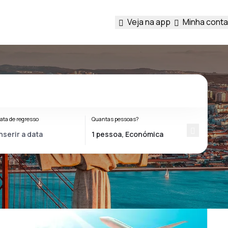
Veja na app
Minha conta
ata de regresso
Quantas pessoas?