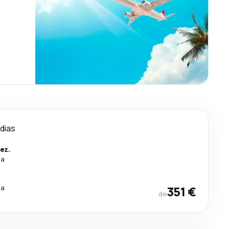
 dias
ez.
la
la
351 €
de