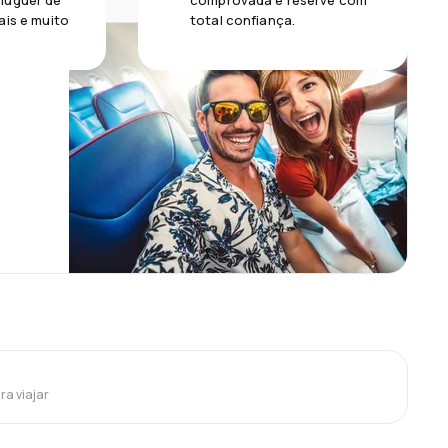
luguer de
comprovada e reserve com
ais e muito
total confiança.
ra viajar