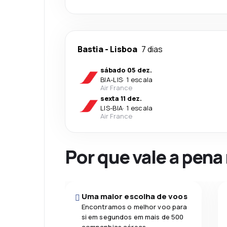
Bastia
-
Lisboa
7 dias
sábado 05 dez.
BIA
-
LIS
·
1 escala
Air France
sexta 11 dez.
LIS
-
BIA
·
1 escala
Air France
Por que vale a pena
Uma maior escolha de voos
Encontramos o melhor voo para
si em segundos em mais de 500