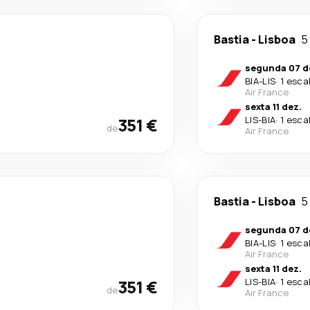
Bastia
-
Lisboa
5
segunda 07 d
BIA
-
LIS
·
1 esca
Air France
sexta 11 dez.
351 €
LIS
-
BIA
·
1 esca
de
Air France
Bastia
-
Lisboa
5
segunda 07 d
BIA
-
LIS
·
1 esca
Air France
sexta 11 dez.
351 €
LIS
-
BIA
·
1 esca
de
Air France