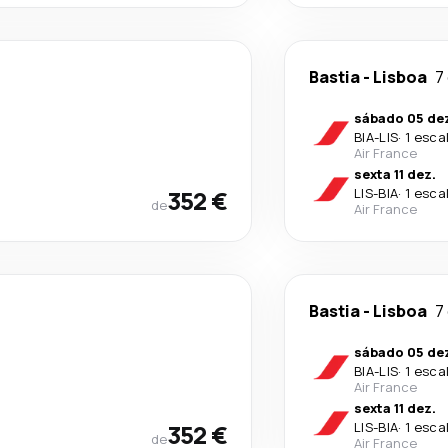
Bastia
-
Lisboa
7
sábado 05 de
BIA
-
LIS
·
1 esca
Air France
sexta 11 dez.
352 €
LIS
-
BIA
·
1 esca
de
Air France
Bastia
-
Lisboa
7
sábado 05 de
BIA
-
LIS
·
1 esca
Air France
sexta 11 dez.
352 €
LIS
-
BIA
·
1 esca
de
Air France