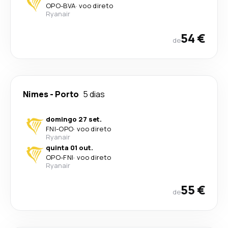
OPO
-
BVA
·
voo direto
Ryanair
54 €
de
Nimes
-
Porto
5 dias
domingo 27 set.
FNI
-
OPO
·
voo direto
Ryanair
quinta 01 out.
OPO
-
FNI
·
voo direto
Ryanair
55 €
de