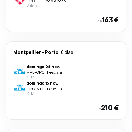
OPO
-
CFE
·
voo direto
Volotea
143 €
de
Montpellier
-
Porto
8 dias
domingo 08 nov.
MPL
-
OPO
·
1 escala
KLM
domingo 15 nov.
OPO
-
MPL
·
1 escala
KLM
210 €
de