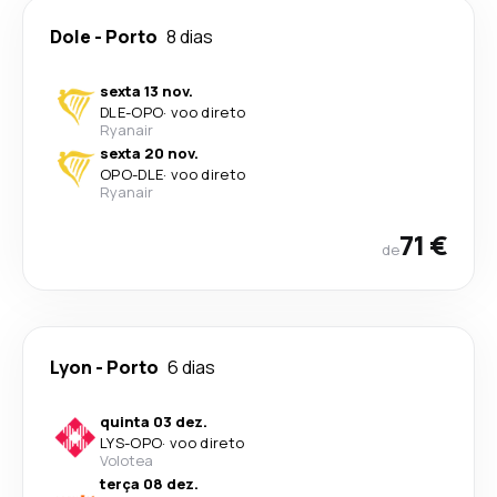
Dole
-
Porto
8 dias
sexta 13 nov.
DLE
-
OPO
·
voo direto
Ryanair
sexta 20 nov.
OPO
-
DLE
·
voo direto
Ryanair
71 €
de
Lyon
-
Porto
6 dias
quinta 03 dez.
LYS
-
OPO
·
voo direto
Volotea
terça 08 dez.