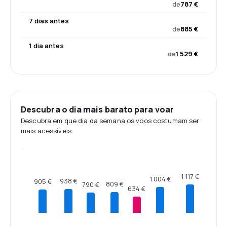
de
787 €
7 dias antes
de
885 €
1 dia antes
de
1 529 €
Descubra o dia mais barato para voar
Descubra em que dia da semana os voos costumam ser
mais acessíveis.
1 117 €
1 004 €
938 €
905 €
809 €
790 €
634 €