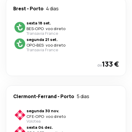
Brest
-
Porto
4 dias
sexta 18 set.
BES
-
OPO
·
voo direto
Transavia France
segunda 21 set.
OPO
-
BES
·
voo direto
Transavia France
133 €
de
Clermont-Ferrand
-
Porto
5 dias
segunda 30 nov.
CFE
-
OPO
·
voo direto
Volotea
sexta 04 dez.