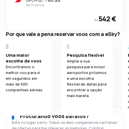
OPO
-
FSC
·
1 escala
Air France
542 €
de
Por que vale a pena reservar voos com a eSky?
Uma maior
Pesquisa flexível
escolha de voos
Amplie a sua
Encontramos o
pesquisa para incluir
melhor voo para si
aeroportos próximos
em segundos em
e uma escolha
mais de 500
flexível de datas para
companhias aéreas.
encontrar a opção
mais barata.
Procurando voos baratos?
Está no lugar certo. Todos os dias comparamos centenas
de ofertas para lhe oferecer as melhores. Confira!