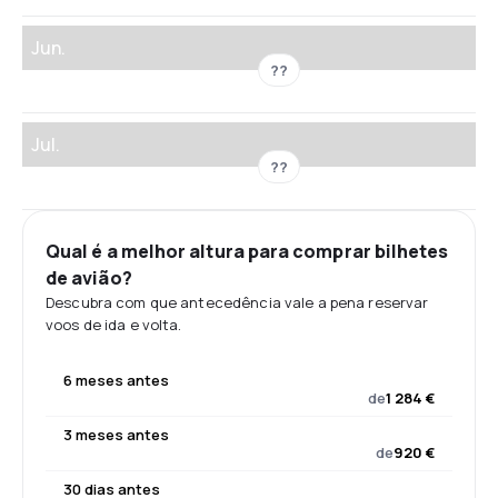
Jun.
??
Jul.
??
Qual é a melhor altura para comprar bilhetes
de avião?
Descubra com que antecedência vale a pena reservar
voos de ida e volta.
6 meses antes
de
1 284 €
3 meses antes
de
920 €
30 dias antes