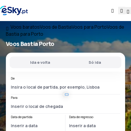
Voos baratos
Voos de Bastia
Voos para Porto
Voos de
Bastia para Porto
Voos
Bastia Porto
Ida e volta
Só ida
De
Para
Data de partida
Data de regresso