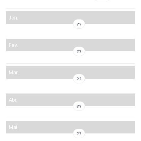
Jan.
??
Fev.
??
Mar.
??
Abr.
??
Mai.
??