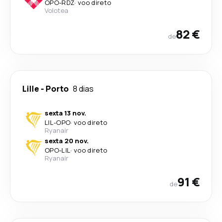
OPO
-
RDZ
·
voo direto
Volotea
82 €
de
Lille
-
Porto
8 dias
sexta 13 nov.
LIL
-
OPO
·
voo direto
Ryanair
sexta 20 nov.
OPO
-
LIL
·
voo direto
Ryanair
91 €
de