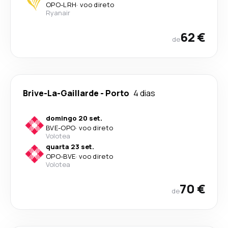
OPO
-
LRH
·
voo direto
Ryanair
62 €
de
Brive-La-Gaillarde
-
Porto
4 dias
domingo 20 set.
BVE
-
OPO
·
voo direto
Volotea
quarta 23 set.
OPO
-
BVE
·
voo direto
Volotea
70 €
de