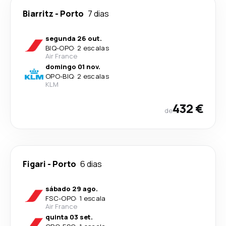
Biarritz
-
Porto
7 dias
segunda 26 out.
BIQ
-
OPO
·
2 escalas
Air France
domingo 01 nov.
OPO
-
BIQ
·
2 escalas
KLM
432 €
de
Figari
-
Porto
6 dias
sábado 29 ago.
FSC
-
OPO
·
1 escala
Air France
quinta 03 set.