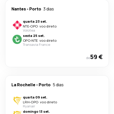
Nantes
-
Porto
3 dias
quarta 23 set.
NTE
-
OPO
·
voo direto
Volotea
sexta 25 set.
OPO
-
NTE
·
voo direto
Transavia France
59 €
de
La Rochelle
-
Porto
5 dias
quarta 09 set.
LRH
-
OPO
·
voo direto
Ryanair
domingo 13 set.