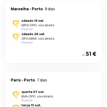
Marselha
-
Porto
8 dias
sábado 19 set.
MRS
-
OPO
·
voo direto
Ryanair
sábado 26 set.
OPO
-
MRS
·
voo direto
Ryanair
51 €
de
Paris
-
Porto
7 dias
quarta 07 out.
BVA
-
OPO
·
voo direto
Ryanair
terça 13 out.