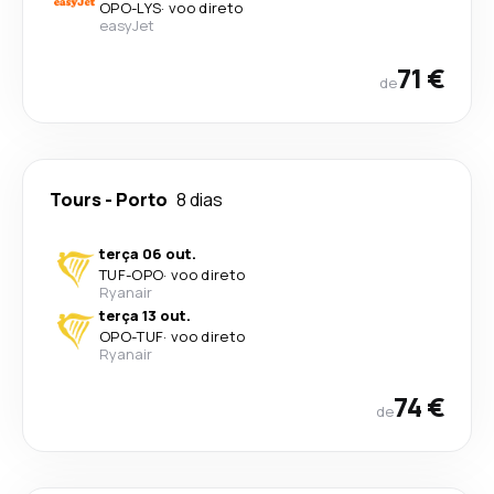
OPO
-
LYS
·
voo direto
easyJet
71 €
de
Tours
-
Porto
8 dias
terça 06 out.
TUF
-
OPO
·
voo direto
Ryanair
terça 13 out.
OPO
-
TUF
·
voo direto
Ryanair
74 €
de