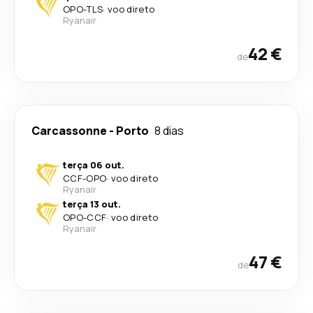
OPO
-
TLS
·
voo direto
Ryanair
42 €
de
Carcassonne
-
Porto
8 dias
terça 06 out.
CCF
-
OPO
·
voo direto
Ryanair
terça 13 out.
OPO
-
CCF
·
voo direto
Ryanair
47 €
de