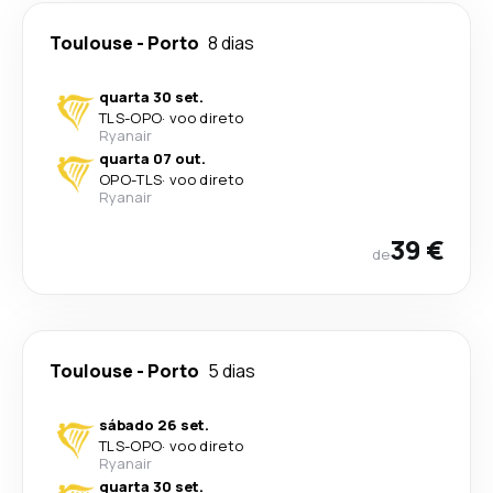
Toulouse
-
Porto
8 dias
quarta 30 set.
TLS
-
OPO
·
voo direto
Ryanair
quarta 07 out.
OPO
-
TLS
·
voo direto
Ryanair
39 €
de
Toulouse
-
Porto
5 dias
sábado 26 set.
TLS
-
OPO
·
voo direto
Ryanair
quarta 30 set.