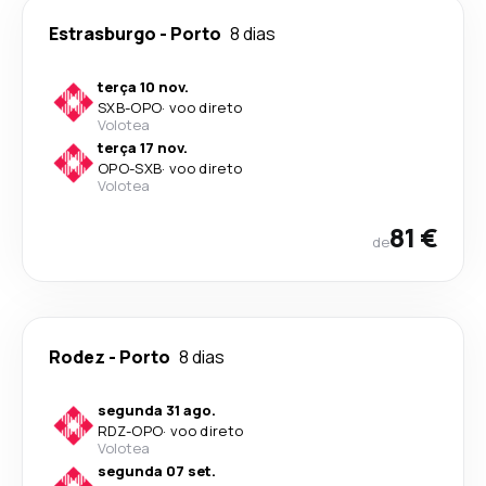
Estrasburgo
-
Porto
8 dias
terça 10 nov.
SXB
-
OPO
·
voo direto
Volotea
terça 17 nov.
OPO
-
SXB
·
voo direto
Volotea
81 €
de
Rodez
-
Porto
8 dias
segunda 31 ago.
RDZ
-
OPO
·
voo direto
Volotea
segunda 07 set.