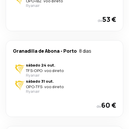
OPO
-
IBZ
·
voo direto
Ryanair
53 €
de
Granadilla de Abona
-
Porto
8 dias
sábado 24 out.
TFS
-
OPO
·
voo direto
Ryanair
sábado 31 out.
OPO
-
TFS
·
voo direto
Ryanair
60 €
de