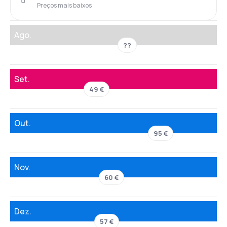
Preços mais baixos
Ago.
??
Set.
49 €
Out.
95 €
Nov.
60 €
Dez.
57 €