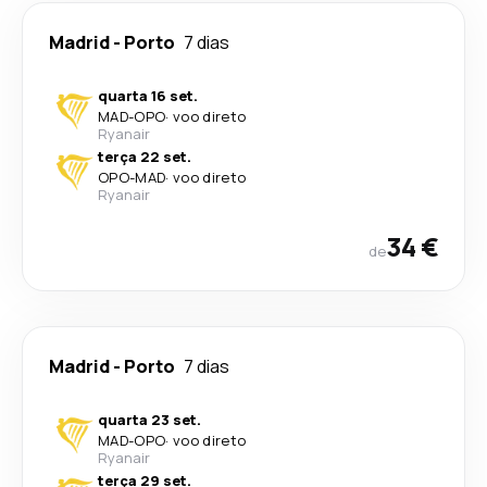
Madrid
-
Porto
7 dias
quarta 16 set.
MAD
-
OPO
·
voo direto
Ryanair
terça 22 set.
OPO
-
MAD
·
voo direto
Ryanair
34 €
de
Madrid
-
Porto
7 dias
quarta 23 set.
MAD
-
OPO
·
voo direto
Ryanair
terça 29 set.