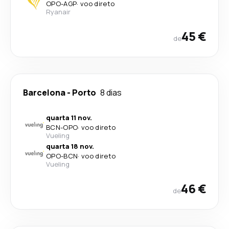
OPO
-
AGP
·
voo direto
Ryanair
45 €
de
Barcelona
-
Porto
8 dias
quarta 11 nov.
BCN
-
OPO
·
voo direto
Vueling
quarta 18 nov.
OPO
-
BCN
·
voo direto
Vueling
46 €
de