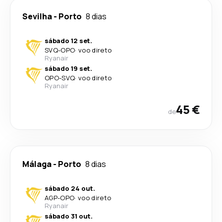
Sevilha
-
Porto
8 dias
sábado 12 set.
SVQ
-
OPO
·
voo direto
Ryanair
sábado 19 set.
OPO
-
SVQ
·
voo direto
Ryanair
45 €
de
Málaga
-
Porto
8 dias
sábado 24 out.
AGP
-
OPO
·
voo direto
Ryanair
sábado 31 out.