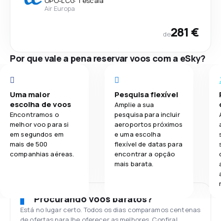
OPO
-
LCG
·
1 escala
Air Europa
281 €
de
Por que vale a pena reservar voos com a eSky?
Uma maior
Pesquisa flexível
escolha de voos
Amplie a sua
Encontramos o
pesquisa para incluir
melhor voo para si
aeroportos próximos
em segundos em
e uma escolha
mais de 500
flexível de datas para
companhias aéreas.
encontrar a opção
mais barata.
Procurando voos baratos?
Está no lugar certo. Todos os dias comparamos centenas
de ofertas para lhe oferecer as melhores. Confira!