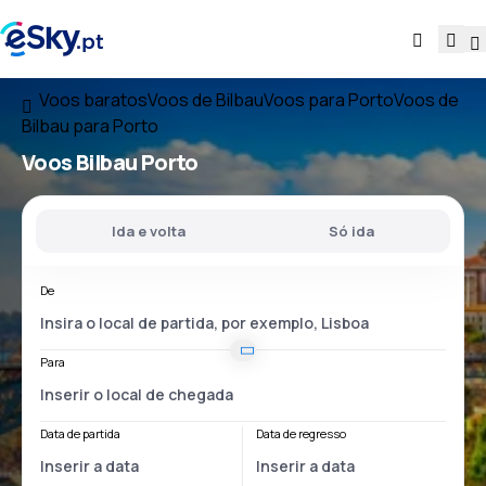
Voos baratos
Voos de Bilbau
Voos para Porto
Voos de
Bilbau para Porto
Voos
Bilbau Porto
Ida e volta
Só ida
De
Para
Data de partida
Data de regresso