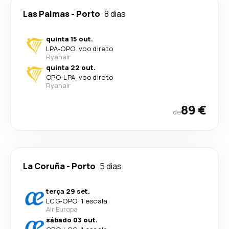
Las Palmas
-
Porto
8 dias
quinta 15 out.
LPA
-
OPO
·
voo direto
Ryanair
quinta 22 out.
OPO
-
LPA
·
voo direto
Ryanair
89 €
de
La Coruña
-
Porto
5 dias
terça 29 set.
LCG
-
OPO
·
1 escala
Air Europa
sábado 03 out.