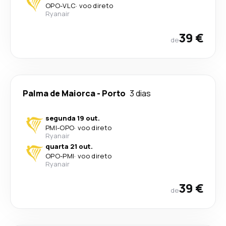
OPO
-
VLC
·
voo direto
Ryanair
39 €
de
Palma de Maiorca
-
Porto
3 dias
segunda 19 out.
PMI
-
OPO
·
voo direto
Ryanair
quarta 21 out.
OPO
-
PMI
·
voo direto
Ryanair
39 €
de