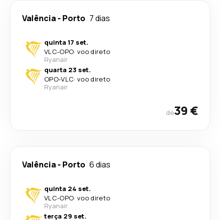
Valência
-
Porto
7 dias
quinta 17 set.
VLC
-
OPO
·
voo direto
Ryanair
quarta 23 set.
OPO
-
VLC
·
voo direto
Ryanair
39 €
de
Valência
-
Porto
6 dias
quinta 24 set.
VLC
-
OPO
·
voo direto
Ryanair
terça 29 set.