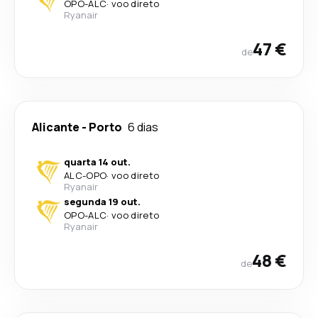
OPO
-
ALC
·
voo direto
Ryanair
47 €
de
Alicante
-
Porto
6 dias
quarta 14 out.
ALC
-
OPO
·
voo direto
Ryanair
segunda 19 out.
OPO
-
ALC
·
voo direto
Ryanair
48 €
de