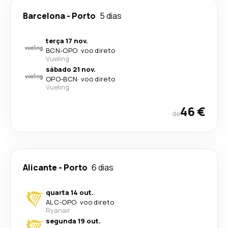
Barcelona
-
Porto
5 dias
terça 17 nov.
BCN
-
OPO
·
voo direto
Vueling
sábado 21 nov.
OPO
-
BCN
·
voo direto
Vueling
46 €
de
Alicante
-
Porto
6 dias
quarta 14 out.
ALC
-
OPO
·
voo direto
Ryanair
segunda 19 out.