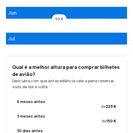
Jun.
53 €
Jul.
Qual é a melhor altura para comprar bilhetes
de avião?
Descubra com que antecedência vale a pena reservar
voos de ida e volta.
6 meses antes
de
223 €
3 meses antes
de
150 €
30 dias antes