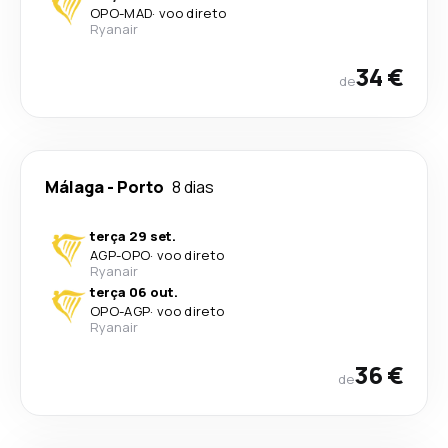
OPO
-
MAD
·
voo direto
Ryanair
34 €
de
Málaga
-
Porto
8 dias
terça 29 set.
AGP
-
OPO
·
voo direto
Ryanair
terça 06 out.
OPO
-
AGP
·
voo direto
Ryanair
36 €
de