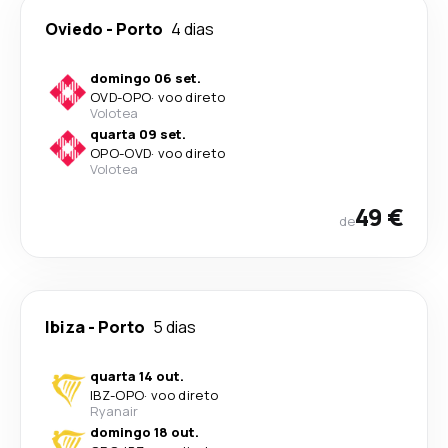
Oviedo
-
Porto
4 dias
domingo 06 set.
OVD
-
OPO
·
voo direto
Volotea
quarta 09 set.
OPO
-
OVD
·
voo direto
Volotea
49 €
de
Ibiza
-
Porto
5 dias
quarta 14 out.
IBZ
-
OPO
·
voo direto
Ryanair
domingo 18 out.