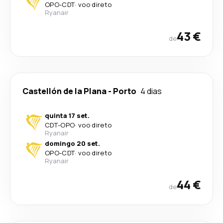
OPO
-
CDT
·
voo direto
Ryanair
43 €
de
Castellón de la Plana
-
Porto
4 dias
quinta 17 set.
CDT
-
OPO
·
voo direto
Ryanair
domingo 20 set.
OPO
-
CDT
·
voo direto
Ryanair
44 €
de