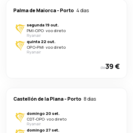
Palma de Maiorca
-
Porto
4 dias
segunda 19 out.
PMI
-
OPO
·
voo direto
Ryanair
quinta 22 out.
OPO
-
PMI
·
voo direto
Ryanair
39 €
de
Castellón de la Plana
-
Porto
8 dias
domingo 20 set.
CDT
-
OPO
·
voo direto
Ryanair
domingo 27 set.