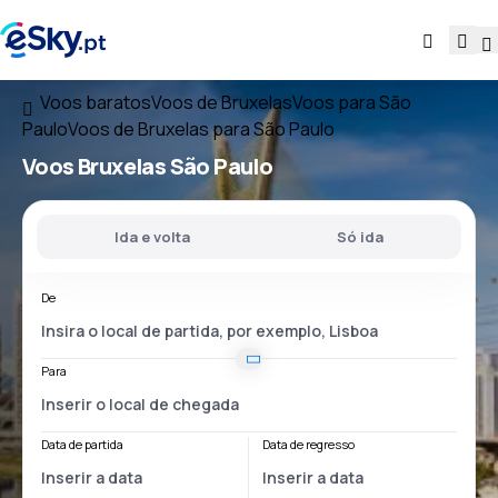
Voos baratos
Voos de Bruxelas
Voos para São
Paulo
Voos de Bruxelas para São Paulo
Voos
Bruxelas São Paulo
Ida e volta
Só ida
De
Para
Data de partida
Data de regresso