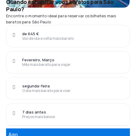
Quando encontrar voos baratos para São
Paulo?
Encontre o momento ideal para reservar os bilhetes mais
baratos para São Paulo
de 645 €
Voo de ida e volta mais barato
Fevereiro, Março
Mês mais barato para viajar
segunda-feira
O dia mais barato para voar
7 dias antes
Preços mais baixos
Ago.