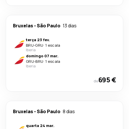
Bruxelas
-
São Paulo
13 dias
terça 23 fev.
BRU
-
GRU
·
1 escala
Iberia
domingo 07 mar.
GRU
-
BRU
·
1 escala
Iberia
695 €
de
Bruxelas
-
São Paulo
8 dias
quarta 24 mar.