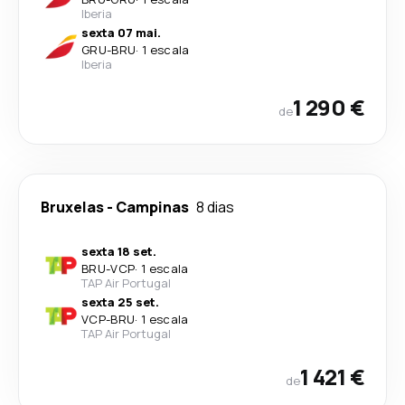
Iberia
sexta 07 mai.
GRU
-
BRU
·
1 escala
Iberia
1 290 €
de
Bruxelas
-
Campinas
8 dias
sexta 18 set.
BRU
-
VCP
·
1 escala
TAP Air Portugal
sexta 25 set.
VCP
-
BRU
·
1 escala
TAP Air Portugal
1 421 €
de