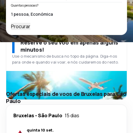
Quantas pessoas?
Procurar
Reserve o seu voo em apenas alguns
minutos!
Use o mecanismo de busca no topo da página. Diga-nos
para onde e quando vai voar, e nós cuidaremos do resto.
Ofertas especiais de voos de Bruxelas para São
Paulo
Bruxelas
-
São Paulo
15 dias
quinta 10 set.