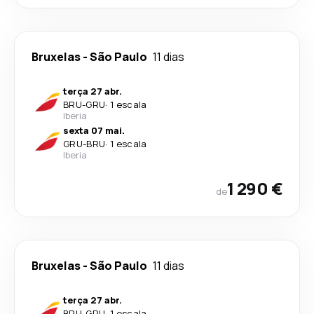
Bruxelas
-
São Paulo
11 dias
terça 27 abr.
BRU
-
GRU
·
1 escala
Iberia
sexta 07 mai.
GRU
-
BRU
·
1 escala
Iberia
1 290 €
de
Bruxelas
-
São Paulo
11 dias
terça 27 abr.
BRU
-
GRU
·
1 escala