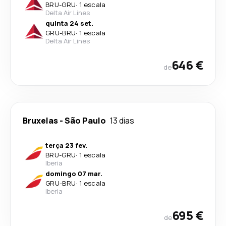
BRU
-
GRU
·
1 escala
Delta Air Lines
quinta 24 set.
GRU
-
BRU
·
1 escala
Delta Air Lines
646 €
de
Bruxelas
-
São Paulo
13 dias
terça 23 fev.
BRU
-
GRU
·
1 escala
Iberia
domingo 07 mar.
GRU
-
BRU
·
1 escala
Iberia
695 €
de