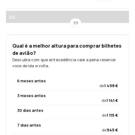
Jul.
??
Qual é a melhor altura para comprar bilhetes
de avião?
Descubra com que antecedência vale a pena reservar
voos de ida e volta.
6 meses antes
de
1 498 €
3 meses antes
de
1 141 €
30 dias antes
de
1 115 €
7 dias antes
de
945 €