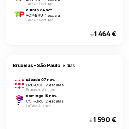
TAP Air Portugal
quinta 24 set.
VCP
-
BRU
·
1 escala
TAP Air Portugal
1 464 €
de
Bruxelas
-
São Paulo
9 dias
sábado 07 nov.
BRU
-
CGH
·
2 escalas
Brussels Airlines
domingo 15 nov.
CGH
-
BRU
·
2 escalas
LATAM Airlines
1 590 €
de