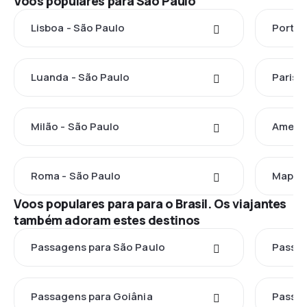
Voos populares para São Paulo
Lisboa - São Paulo
Porto 
Luanda - São Paulo
Paris 
Milão - São Paulo
Ameste
Roma - São Paulo
Maputo
Voos populares para para o Brasil. Os viajantes
também adoram estes destinos
Passagens para São Paulo
Passag
Passagens para Goiânia
Passag