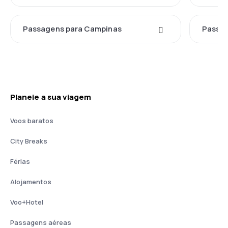
Passagens para Campinas
Passag
Planeie a sua viagem
Voos baratos
City Breaks
Férias
Alojamentos
Voo+Hotel
Passagens aéreas