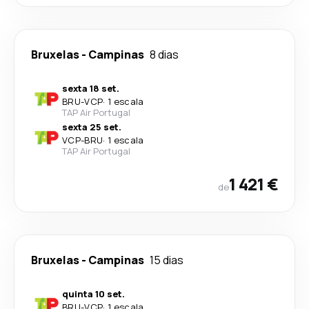
Bruxelas
-
Campinas
8 dias
sexta 18 set.
BRU
-
VCP
·
1 escala
TAP Air Portugal
sexta 25 set.
VCP
-
BRU
·
1 escala
TAP Air Portugal
1 421 €
de
Bruxelas
-
Campinas
15 dias
quinta 10 set.
BRU
-
VCP
·
1 escala