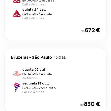
BRU
-
GRU
·
2 escalas
Delta Air Lines
quinta 24 set.
GRU
-
BRU
·
1 escala
Delta Air Lines
672 €
de
Bruxelas
-
São Paulo
13 dias
quarta 07 out.
BRU
-
GRU
·
1 escala
Air Maroc
segunda 19 out.
GRU
-
BRU
·
voo direto
LATAM Airlines
830 €
de