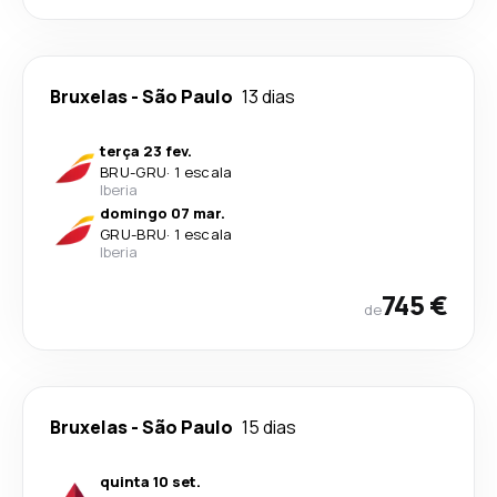
Bruxelas
-
São Paulo
13 dias
terça 23 fev.
BRU
-
GRU
·
1 escala
Iberia
domingo 07 mar.
GRU
-
BRU
·
1 escala
Iberia
745 €
de
Bruxelas
-
São Paulo
15 dias
quinta 10 set.