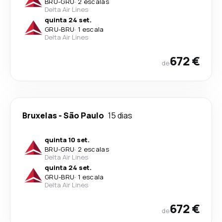
BRU
-
GRU
·
2 escalas
Delta Air Lines
quinta 24 set.
GRU
-
BRU
·
1 escala
Delta Air Lines
672 €
de
Bruxelas
-
São Paulo
15 dias
quinta 10 set.
BRU
-
GRU
·
2 escalas
Delta Air Lines
quinta 24 set.
GRU
-
BRU
·
1 escala
Delta Air Lines
672 €
de