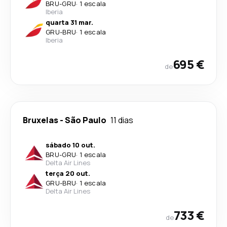
BRU
-
GRU
·
1 escala
Iberia
quarta 31 mar.
GRU
-
BRU
·
1 escala
Iberia
695 €
de
Bruxelas
-
São Paulo
11 dias
sábado 10 out.
BRU
-
GRU
·
1 escala
Delta Air Lines
terça 20 out.
GRU
-
BRU
·
1 escala
Delta Air Lines
733 €
de