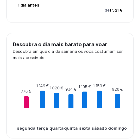
1 dia antes
de
1 521 €
Descubra o dia mais barato para voar
Descubra em que dia da semana os voos costumam ser
mais acessíveis.
1 159 €
1 149 €
1 105 €
1 020 €
934 €
928 €
776 €
segunda
terça
quarta
quinta
sexta
sábado
domingo