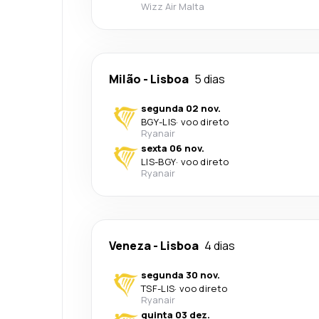
Wizz Air Malta
Milão
-
Lisboa
5 dias
segunda 02 nov.
BGY
-
LIS
·
voo direto
Ryanair
sexta 06 nov.
LIS
-
BGY
·
voo direto
Ryanair
Veneza
-
Lisboa
4 dias
segunda 30 nov.
TSF
-
LIS
·
voo direto
Ryanair
quinta 03 dez.