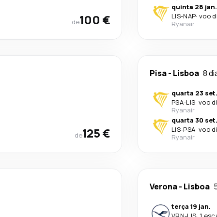
quinta 28 jan.
100 €
LIS
-
NAP
·
voo d
de
Ryanair
Pisa
-
Lisboa
8 di
quarta 23 set
PSA
-
LIS
·
voo d
Ryanair
quarta 30 set
125 €
LIS
-
PSA
·
voo d
de
Ryanair
Verona
-
Lisboa
terça 19 jan.
VRN
-
LIS
·
1 esc