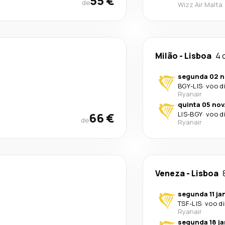
55 €
de
Wizz Air Malta
Milão
-
Lisboa
4 
segunda 02 n
BGY
-
LIS
·
voo d
Ryanair
quinta 05 nov
66 €
LIS
-
BGY
·
voo d
de
Ryanair
Veneza
-
Lisboa
segunda 11 ja
TSF
-
LIS
·
voo d
Ryanair
segunda 18 ja