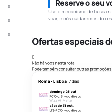
Reserve o seu 
Complete
a viagem
Use o mecanismo de busca no 
voar, e nós cuidaremos do res
Inspirações
e dicas
Atendimento
Cliente
Ofertas especiais d
Não há voos nesta rota
Pode também consultar outras promoções q
Roma
-
Lisboa
7 dias
domingo 25 out.
FCO
-
LIS
·
voo direto
Wizz Air Malta
sábado 31 out.
LIS
-
FCO
·
voo direto