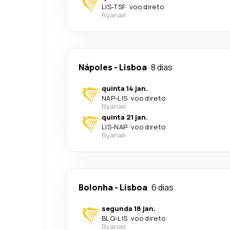
LIS
-
TSF
·
voo direto
Ryanair
Nápoles
-
Lisboa
8 dias
quinta 14 jan.
NAP
-
LIS
·
voo direto
Ryanair
quinta 21 jan.
LIS
-
NAP
·
voo direto
Ryanair
Bolonha
-
Lisboa
6 dias
segunda 18 jan.
BLQ
-
LIS
·
voo direto
Ryanair