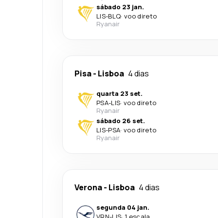
sábado 23 jan.
LIS
-
BLQ
·
voo direto
Ryanair
Pisa
-
Lisboa
4 dias
quarta 23 set.
PSA
-
LIS
·
voo direto
Ryanair
sábado 26 set.
LIS
-
PSA
·
voo direto
Ryanair
Verona
-
Lisboa
4 dias
segunda 04 jan.
VRN
-
LIS
·
1 escala