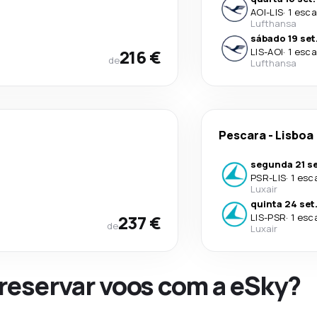
AOI
-
LIS
·
1 esca
Lufthansa
sábado 19 set
216 €
LIS
-
AOI
·
1 esca
de
Lufthansa
Pescara
-
Lisboa
segunda 21 se
PSR
-
LIS
·
1 esc
Luxair
quinta 24 set
237 €
LIS
-
PSR
·
1 esc
de
Luxair
 reservar voos com a eSky?