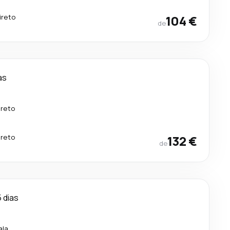
ireto
104 €
de
as
.
ireto
.
ireto
132 €
de
5 dias
ala