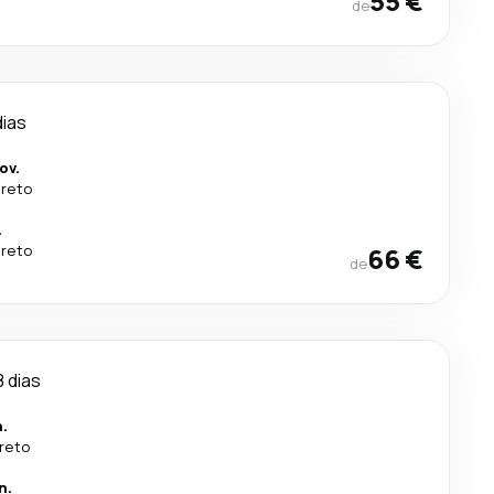
55 €
de
dias
ov.
ireto
.
ireto
66 €
de
8 dias
n.
ireto
n.