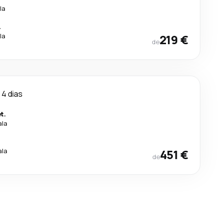
la
.
la
219 €
de
4 dias
t.
ala
.
ala
451 €
de