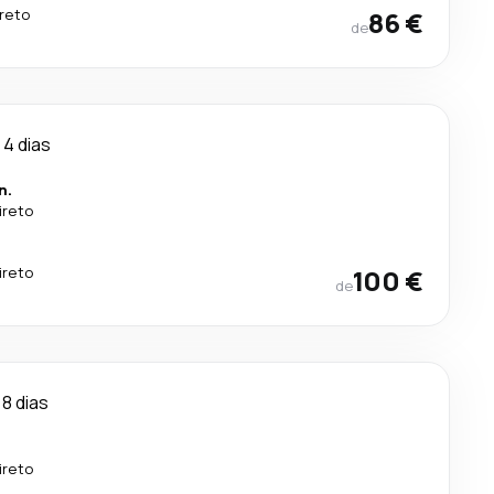
ireto
86 €
de
4 dias
n.
ireto
ireto
100 €
de
8 dias
ireto