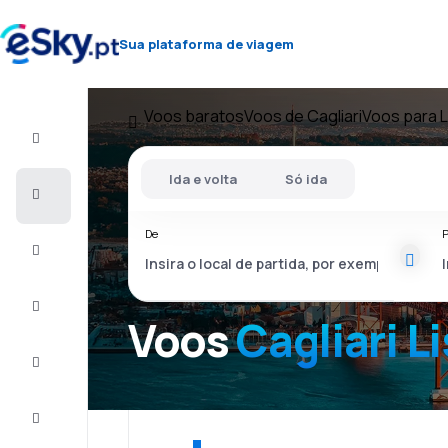
Sua plataforma de viagem
Voos baratos
Voos de Cagliari
Voos para 
Voo+Hotel
Ida e volta
Só ida
Voos
baratos
De
P
Férias
City
Break
Voos
Cagliari L
Alojamentos
Ofertas