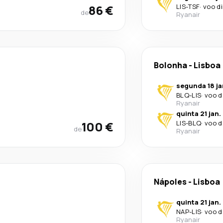
86 €
LIS
-
TSF
·
voo d
de
Ryanair
Bolonha
-
Lisboa
segunda 18 ja
BLQ
-
LIS
·
voo d
Ryanair
quinta 21 jan.
100 €
LIS
-
BLQ
·
voo d
de
Ryanair
Nápoles
-
Lisboa
quinta 21 jan.
NAP
-
LIS
·
voo d
Ryanair