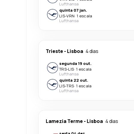
Lufthansa
quinta 07 jan.
LIS
-
VRN
·
1 escala
Lufthansa
Trieste
-
Lisboa
4 dias
segunda 19 out.
TRS
-
LIS
·
1 escala
Lufthansa
quinta 22 out.
LIS
-
TRS
·
1 escala
Lufthansa
Lamezia Terme
-
Lisboa
4 dias
sexta 04 dez.