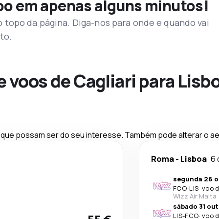
voo em apenas alguns minutos!
topo da página. Diga-nos para onde e quando vai
to.
e voos de Cagliari para Lisb
ue possam ser do seu interesse. Também pode alterar o aer
Roma
-
Lisboa
6 
segunda 26 o
FCO
-
LIS
·
voo d
Wizz Air Malta
sábado 31 out
LIS
-
FCO
·
voo d