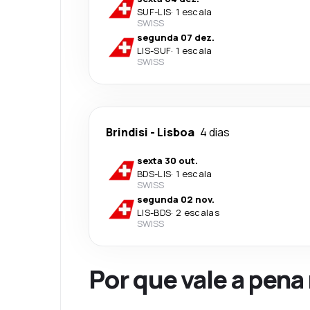
SUF
-
LIS
·
1 escala
SWISS
segunda 07 dez.
LIS
-
SUF
·
1 escala
SWISS
Brindisi
-
Lisboa
4 dias
sexta 30 out.
BDS
-
LIS
·
1 escala
SWISS
segunda 02 nov.
LIS
-
BDS
·
2 escalas
SWISS
Por que vale a pena