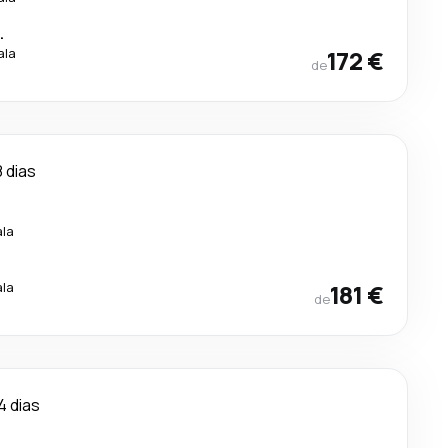
.
ala
172 €
de
8 dias
ala
ala
181 €
de
4 dias