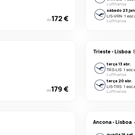
Lufthansa
sábado 23 jan
172 €
LIS
-
VRN
·
1 esc
de
Lufthansa
Trieste
-
Lisboa
terça 13 abr.
TRS
-
LIS
·
1 esc
Lufthansa
terça 20 abr.
179 €
LIS
-
TRS
·
1 esc
de
Lufthansa
Ancona
-
Lisboa
quarta 16 set.