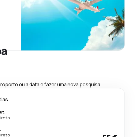
oa
oporto ou a data e fazer uma nova pesquisa.
dias
ut.
ireto
.
ireto