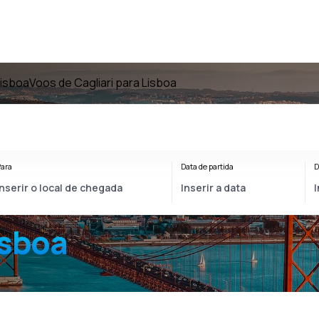
Lisboa
Voos de Cagliari para Lisboa
ara
Data de partida
D
isboa