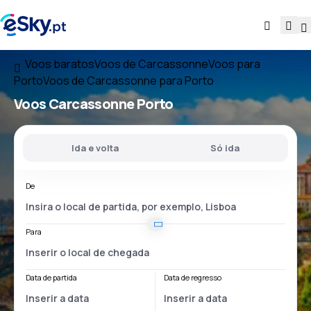
Voos baratos
Voos de Carcassonne
Voos para
Porto
Voos de Carcassonne para Porto
Voos
Carcassonne Porto
Ida e volta
Só ida
De
Para
Data de partida
Data de regresso