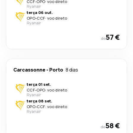
CCF
-
OPO
·
voo direto
Ryanair
terça 06 out.
OPO
-
CCF
·
voo direto
Ryanair
57 €
de
Carcassonne
-
Porto
8 dias
terça 01 set.
CCF
-
OPO
·
voo direto
Ryanair
terça 08 set.
OPO
-
CCF
·
voo direto
Ryanair
58 €
de