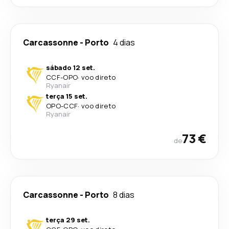
Carcassonne
-
Porto
4 dias
sábado 12 set.
CCF
-
OPO
·
voo direto
Ryanair
terça 15 set.
OPO
-
CCF
·
voo direto
Ryanair
73 €
de
Carcassonne
-
Porto
8 dias
terça 29 set.