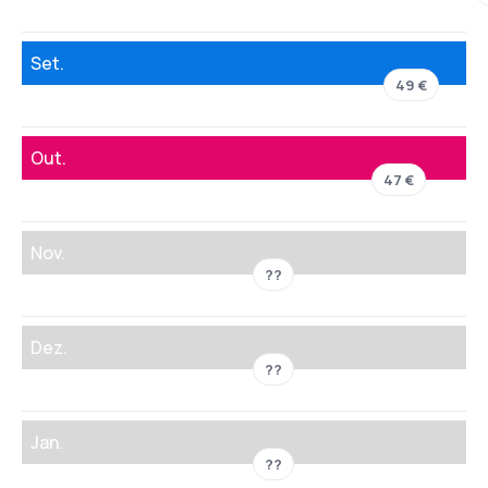
Set.
49 €
Out.
47 €
Nov.
??
Dez.
??
Jan.
??