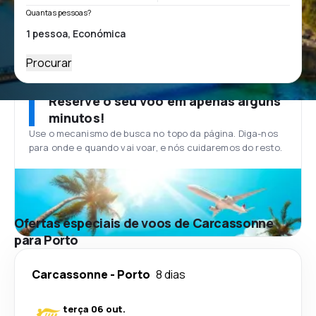
Quantas pessoas?
Procurar
Reserve o seu voo em apenas alguns
minutos!
Use o mecanismo de busca no topo da página. Diga-nos
para onde e quando vai voar, e nós cuidaremos do resto.
Ofertas especiais de voos de Carcassonne
para Porto
Carcassonne
-
Porto
8 dias
terça 06 out.