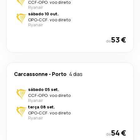
CCF
-
OPO
·
voo direto
Ryanair
sábado 10 out.
OPO
-
CCF
·
voo direto
Ryanair
53 €
de
Carcassonne
-
Porto
4 dias
sábado 05 set.
CCF
-
OPO
·
voo direto
Ryanair
terça 08 set.
OPO
-
CCF
·
voo direto
Ryanair
54 €
de