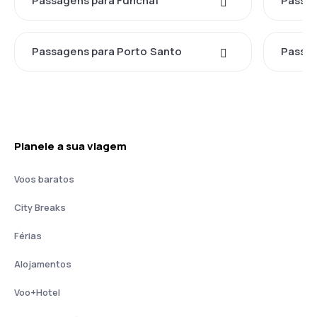
Passagens para Funchal
Passag
Passagens para Porto Santo
Passag
Planeie a sua viagem
Voos baratos
City Breaks
Férias
Alojamentos
Voo+Hotel