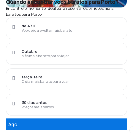
Quando encontrar voos baratos para Porto?
Encontre o momento ideal para reservar os bilhetes mais
baratos para Porto
de 47 €
Voo de ida e volta mais barato
Outubro
Mês mais barato para viajar
terça-feira
O dia mais barato para voar
30 dias antes
Preços mais baixos
Ago.