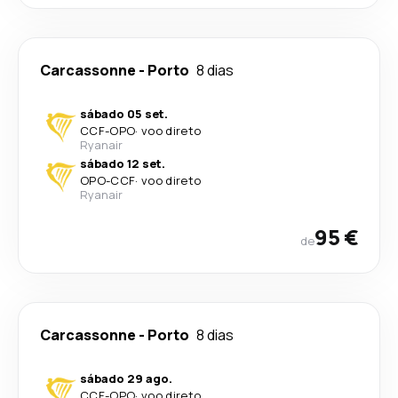
Carcassonne
-
Porto
8 dias
sábado 05 set.
CCF
-
OPO
·
voo direto
Ryanair
sábado 12 set.
OPO
-
CCF
·
voo direto
Ryanair
95 €
de
Carcassonne
-
Porto
8 dias
sábado 29 ago.
CCF
-
OPO
·
voo direto