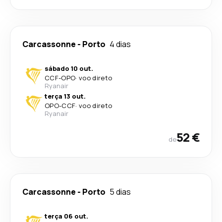
Carcassonne
-
Porto
4 dias
sábado 10 out.
CCF
-
OPO
·
voo direto
Ryanair
terça 13 out.
OPO
-
CCF
·
voo direto
Ryanair
52 €
de
Carcassonne
-
Porto
5 dias
terça 06 out.