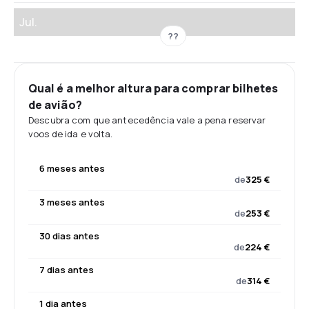
Jul.
??
Qual é a melhor altura para comprar bilhetes
de avião?
Descubra com que antecedência vale a pena reservar
voos de ida e volta.
6 meses antes
de
325 €
3 meses antes
de
253 €
30 dias antes
de
224 €
7 dias antes
de
314 €
1 dia antes