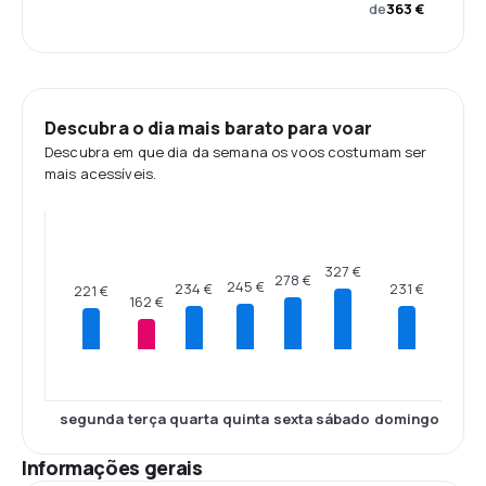
de
363 €
Descubra o dia mais barato para voar
Descubra em que dia da semana os voos costumam ser
mais acessíveis.
327 €
278 €
245 €
234 €
231 €
221 €
162 €
segunda
terça
quarta
quinta
sexta
sábado
domingo
Informações gerais