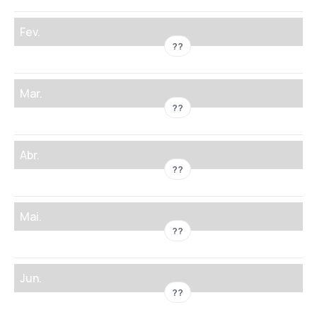
Fev.
??
Mar.
??
Abr.
??
Mai.
??
Jun.
??