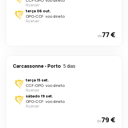
CCF
-
OPO
·
voo direto
Ryanair
terça 06 out.
OPO
-
CCF
·
voo direto
Ryanair
77 €
de
Carcassonne
-
Porto
5 dias
terça 15 set.
CCF
-
OPO
·
voo direto
Ryanair
sábado 19 set.
OPO
-
CCF
·
voo direto
Ryanair
79 €
de