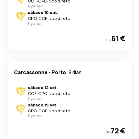
CCF
-
OPO
·
voo direto
Ryanair
sábado 10 out.
OPO
-
CCF
·
voo direto
Ryanair
61 €
de
Carcassonne
-
Porto
8 dias
sábado 12 set.
CCF
-
OPO
·
voo direto
Ryanair
sábado 19 set.
OPO
-
CCF
·
voo direto
Ryanair
72 €
de