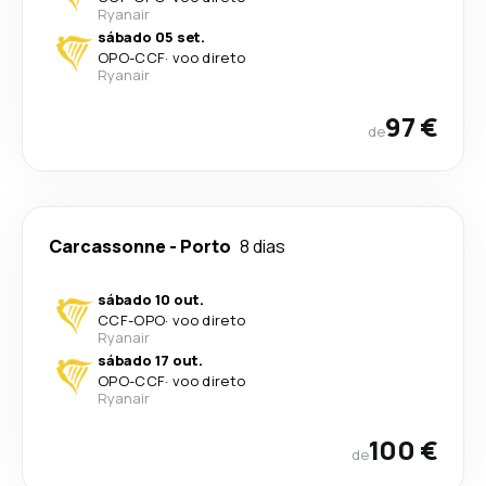
Ryanair
sábado 05 set.
OPO
-
CCF
·
voo direto
Ryanair
97 €
de
Carcassonne
-
Porto
8 dias
sábado 10 out.
CCF
-
OPO
·
voo direto
Ryanair
sábado 17 out.
OPO
-
CCF
·
voo direto
Ryanair
100 €
de