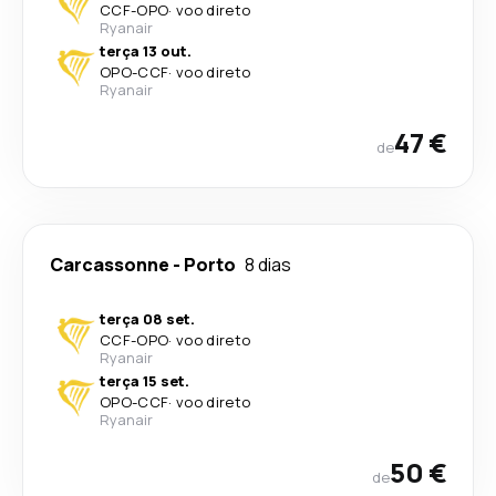
CCF
-
OPO
·
voo direto
Ryanair
terça 13 out.
OPO
-
CCF
·
voo direto
Ryanair
47 €
de
Carcassonne
-
Porto
8 dias
terça 08 set.
CCF
-
OPO
·
voo direto
Ryanair
terça 15 set.
OPO
-
CCF
·
voo direto
Ryanair
50 €
de