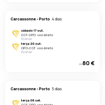
Carcassonne
-
Porto
4 dias
sábado 17 out.
CCF
-
OPO
·
voo direto
Ryanair
terça 20 out.
OPO
-
CCF
·
voo direto
Ryanair
80 €
de
Carcassonne
-
Porto
5 dias
terça 08 set.
CCF
-
OPO
·
voo direto