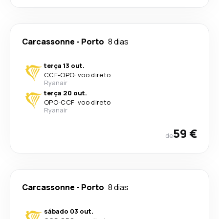
Carcassonne
-
Porto
8 dias
terça 13 out.
CCF
-
OPO
·
voo direto
Ryanair
terça 20 out.
OPO
-
CCF
·
voo direto
Ryanair
59 €
de
Carcassonne
-
Porto
8 dias
sábado 03 out.