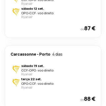
Ryanair
sábado 12 set.
OPO
-
CCF
·
voo direto
Ryanair
87 €
de
Carcassonne
-
Porto
4 dias
sábado 19 set.
CCF
-
OPO
·
voo direto
Ryanair
terça 22 set.
OPO
-
CCF
·
voo direto
Ryanair
88 €
de