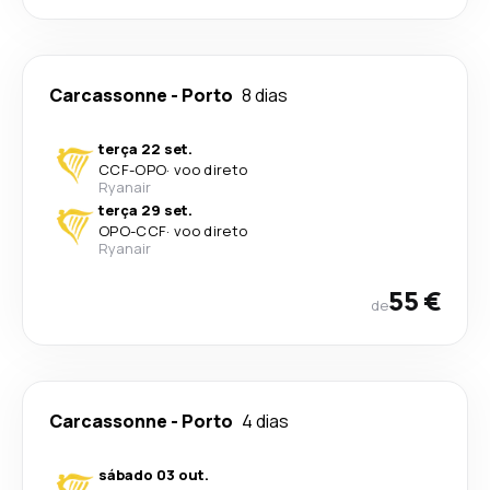
Carcassonne
-
Porto
8 dias
terça 22 set.
CCF
-
OPO
·
voo direto
Ryanair
terça 29 set.
OPO
-
CCF
·
voo direto
Ryanair
55 €
de
Carcassonne
-
Porto
4 dias
sábado 03 out.