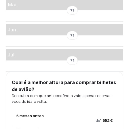
Mai.
??
Jun.
??
Jul.
??
Qual é a melhor altura para comprar bilhetes
de avião?
Descubra com que antecedência vale a pena reservar
voos de ida e volta.
6 meses antes
de
1 852 €