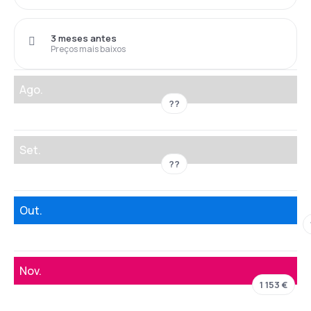
3 meses antes
Preços mais baixos
Ago.
??
Set.
??
Out.
Nov.
1 153 €