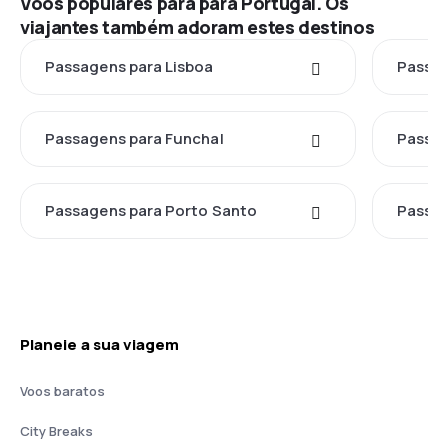
Voos populares para para Portugal. Os
viajantes também adoram estes destinos
Passagens para Lisboa
Passag
Passagens para Funchal
Passag
Passagens para Porto Santo
Passag
Planeie a sua viagem
Voos baratos
City Breaks