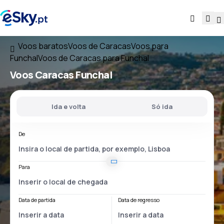
Voos baratos
Voos de Caracas
Voos para
Funchal
Voos de Caracas para Funchal
Voos
Caracas Funchal
Ida e volta
Só ida
De
Para
Data de partida
Data de regresso