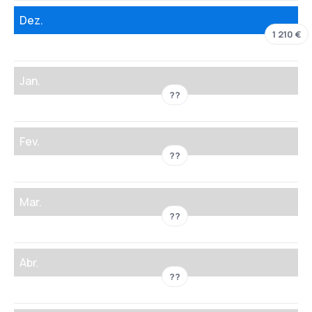
Dez.
1 210 €
Jan.
??
Fev.
??
Mar.
??
Abr.
??