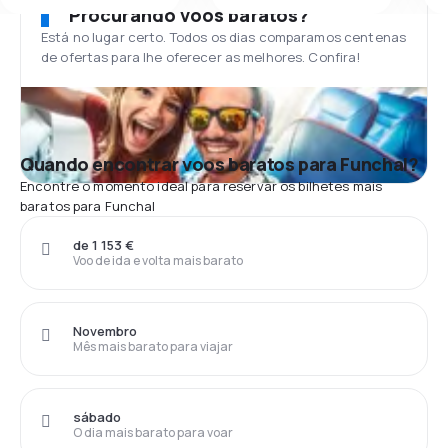
Procurando voos baratos?
Está no lugar certo. Todos os dias comparamos centenas
de ofertas para lhe oferecer as melhores. Confira!
Quando encontrar voos baratos para Funchal?
Encontre o momento ideal para reservar os bilhetes mais
baratos para Funchal
de 1 153 €
Voo de ida e volta mais barato
Novembro
Mês mais barato para viajar
sábado
O dia mais barato para voar