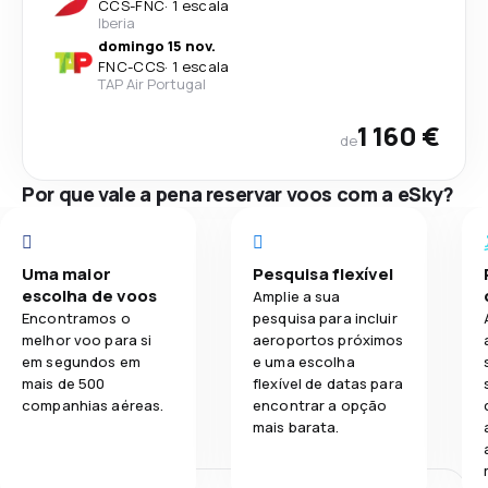
CCS
-
FNC
·
1 escala
Iberia
domingo 15 nov.
FNC
-
CCS
·
1 escala
TAP Air Portugal
1 160 €
de
Por que vale a pena reservar voos com a eSky?
Uma maior
Pesquisa flexível
escolha de voos
Amplie a sua
Encontramos o
pesquisa para incluir
melhor voo para si
aeroportos próximos
em segundos em
e uma escolha
mais de 500
flexível de datas para
companhias aéreas.
encontrar a opção
mais barata.