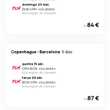
domingo 23 mai.
DUB
-
CPH
·
voo direto
Norwegian Air Sweden
84 €
de
Copenhague
-
Barcelona
6 dias
quinta 15 abr.
CPH
-
BCN
·
voo direto
Norwegian Air Sweden
terça 20 abr.
BCN
-
CPH
·
voo direto
Norwegian Air Sweden
87 €
de