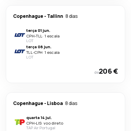
Copenhague
-
Tallinn
8 dias
terça 01 jun.
CPH
-
TLL
·
1 escala
LOT
terça 08 jun.
TLL
-
CPH
·
1 escala
LOT
206 €
de
Copenhague
-
Lisboa
8 dias
quarta 14 jul.
CPH
-
LIS
·
voo direto
TAP Air Portugal