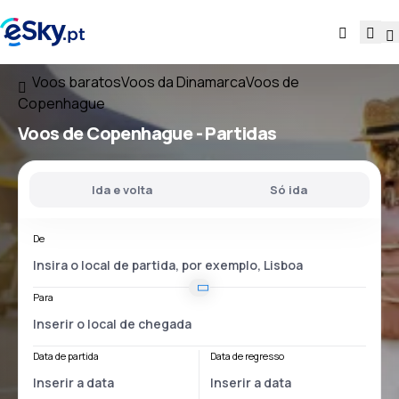
Voos baratos
Voos da Dinamarca
Voos de
Copenhague
Voos
de Copenhague
- Partidas
Ida e volta
Só ida
De
Para
Data de partida
Data de regresso