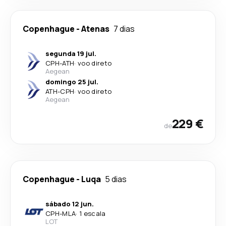
Copenhague
-
Atenas
7 dias
segunda 19 jul.
CPH
-
ATH
·
voo direto
Aegean
domingo 25 jul.
ATH
-
CPH
·
voo direto
Aegean
229 €
de
Copenhague
-
Luqa
5 dias
sábado 12 jun.
CPH
-
MLA
·
1 escala
LOT