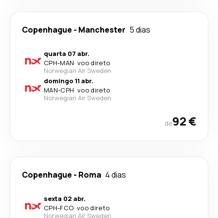
Copenhague
-
Manchester
5 dias
quarta 07 abr.
CPH
-
MAN
·
voo direto
Norwegian Air Sweden
domingo 11 abr.
MAN
-
CPH
·
voo direto
Norwegian Air Sweden
92 €
de
Copenhague
-
Roma
4 dias
sexta 02 abr.
CPH
-
FCO
·
voo direto
Norwegian Air Sweden