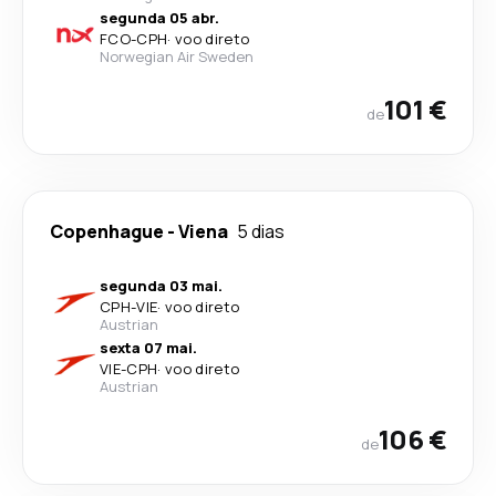
segunda 05 abr.
FCO
-
CPH
·
voo direto
Norwegian Air Sweden
101 €
de
Copenhague
-
Viena
5 dias
segunda 03 mai.
CPH
-
VIE
·
voo direto
Austrian
sexta 07 mai.
VIE
-
CPH
·
voo direto
Austrian
106 €
de