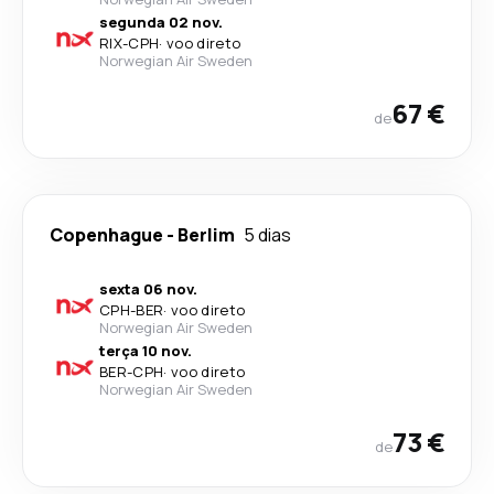
segunda 02 nov.
RIX
-
CPH
·
voo direto
Norwegian Air Sweden
67 €
de
Copenhague
-
Berlim
5 dias
sexta 06 nov.
CPH
-
BER
·
voo direto
Norwegian Air Sweden
terça 10 nov.
BER
-
CPH
·
voo direto
Norwegian Air Sweden
73 €
de