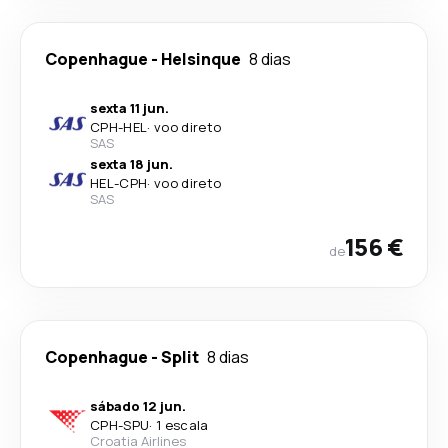
Copenhague
-
Helsinque
8 dias
sexta 11 jun.
CPH
-
HEL
·
voo direto
SAS
sexta 18 jun.
HEL
-
CPH
·
voo direto
SAS
156 €
de
Copenhague
-
Split
8 dias
sábado 12 jun.
CPH
-
SPU
·
1 escala
Croatia Airlines