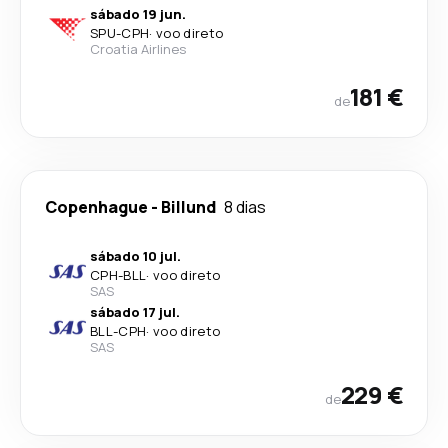
sábado 19 jun.
SPU
-
CPH
·
voo direto
Croatia Airlines
181 €
de
Copenhague
-
Billund
8 dias
sábado 10 jul.
CPH
-
BLL
·
voo direto
SAS
sábado 17 jul.
BLL
-
CPH
·
voo direto
SAS
229 €
de