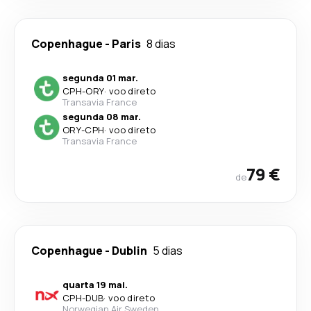
Copenhague
-
Paris
8 dias
segunda 01 mar.
CPH
-
ORY
·
voo direto
Transavia France
segunda 08 mar.
ORY
-
CPH
·
voo direto
Transavia France
79 €
de
Copenhague
-
Dublin
5 dias
quarta 19 mai.
CPH
-
DUB
·
voo direto
Norwegian Air Sweden