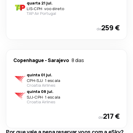
quarta 21 jul.
LIS
-
CPH
·
voo direto
TAP Air Portugal
259 €
de
Copenhague
-
Sarajevo
8 dias
quinta 01 jul.
CPH
-
SJJ
·
1 escala
Croatia Airlines
quinta 08 jul.
SJJ
-
CPH
·
1 escala
Croatia Airlines
217 €
de
Por que vale a pena reservar voos com a eSky?