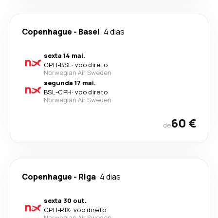
Copenhague
-
Basel
4 dias
sexta 14 mai.
CPH
-
BSL
·
voo direto
Norwegian Air Sweden
segunda 17 mai.
BSL
-
CPH
·
voo direto
Norwegian Air Sweden
60 €
de
Copenhague
-
Riga
4 dias
sexta 30 out.
CPH
-
RIX
·
voo direto
Norwegian Air Sweden