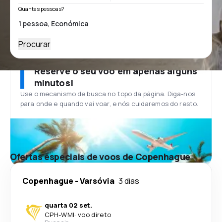
Quantas pessoas?
Procurar
Reserve o seu voo em apenas alguns
minutos!
Use o mecanismo de busca no topo da página. Diga-nos
para onde e quando vai voar, e nós cuidaremos do resto.
Ofertas especiais de voos de Copenhague
Copenhague
-
Varsóvia
3 dias
quarta 02 set.
CPH
-
WMI
·
voo direto