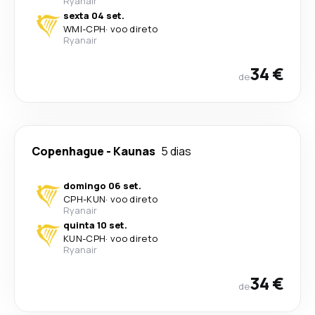
Ryanair
sexta 04 set.
WMI
-
CPH
·
voo direto
Ryanair
34 €
de
Copenhague
-
Kaunas
5 dias
domingo 06 set.
CPH
-
KUN
·
voo direto
Ryanair
quinta 10 set.
KUN
-
CPH
·
voo direto
Ryanair
34 €
de