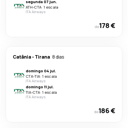
segunda 07 jun.
ATH
-
CTA
·
1 escala
ITA Airways
178 €
de
Catânia
-
Tirana
8 dias
domingo 04 jul.
CTA
-
TIA
·
1 escala
ITA Airways
domingo 11 jul.
TIA
-
CTA
·
1 escala
ITA Airways
186 €
de