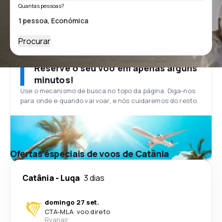
Quantas pessoas?
Procurar
Reserve o seu voo em apenas alguns
minutos!
Use o mecanismo de busca no topo da página. Diga-nos
para onde e quando vai voar, e nós cuidaremos do resto.
Ofertas especiais de voos de Catânia
Catânia
-
Luqa
3 dias
domingo 27 set.
CTA
-
MLA
·
voo direto
Ryanair