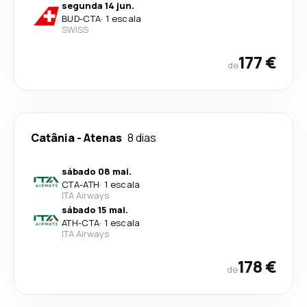
segunda 14 jun.
BUD
-
CTA
·
1 escala
SWISS
177 €
de
Catânia
-
Atenas
8 dias
sábado 08 mai.
CTA
-
ATH
·
1 escala
ITA Airways
sábado 15 mai.
ATH
-
CTA
·
1 escala
ITA Airways
178 €
de