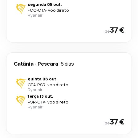
segunda 05 out.
FCO
-
CTA
·
voo direto
Ryanair
37 €
de
Catânia
-
Pescara
6 dias
quinta 08 out.
CTA
-
PSR
·
voo direto
Ryanair
terça 13 out.
PSR
-
CTA
·
voo direto
Ryanair
37 €
de