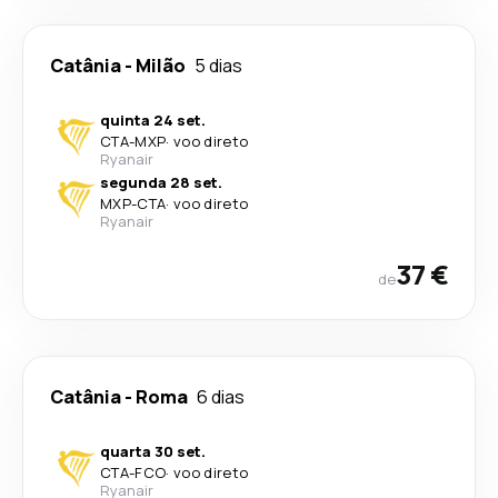
Catânia
-
Milão
5 dias
quinta 24 set.
CTA
-
MXP
·
voo direto
Ryanair
segunda 28 set.
MXP
-
CTA
·
voo direto
Ryanair
37 €
de
Catânia
-
Roma
6 dias
quarta 30 set.
CTA
-
FCO
·
voo direto
Ryanair