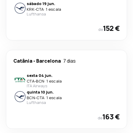
sábado 19 jun.
KRK
-
CTA
·
1 escala
Lufthansa
152 €
de
Catânia
-
Barcelona
7 dias
sexta 04 jun.
CTA
-
BCN
·
1 escala
ITA Airways
quinta 10 jun.
BCN
-
CTA
·
1 escala
Lufthansa
163 €
de