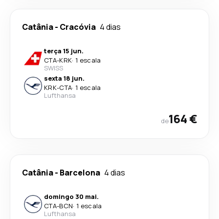
Catânia
-
Cracóvia
4 dias
terça 15 jun.
CTA
-
KRK
·
1 escala
SWISS
sexta 18 jun.
KRK
-
CTA
·
1 escala
Lufthansa
164 €
de
Catânia
-
Barcelona
4 dias
domingo 30 mai.
CTA
-
BCN
·
1 escala
Lufthansa