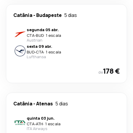
Catânia
-
Budapeste
5 dias
segunda 05 abr.
CTA
-
BUD
·
1 escala
Austrian
sexta 09 abr.
BUD
-
CTA
·
1 escala
Lufthansa
178 €
de
Catânia
-
Atenas
5 dias
quinta 03 jun.
CTA
-
ATH
·
1 escala
ITA Airways