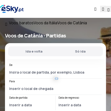
Voos baratos
Voos da Itália
Voos de Catânia
Voos
de Catânia
- Partidas
Ida e volta
Só ida
De
Para
Data de partida
Data de regresso