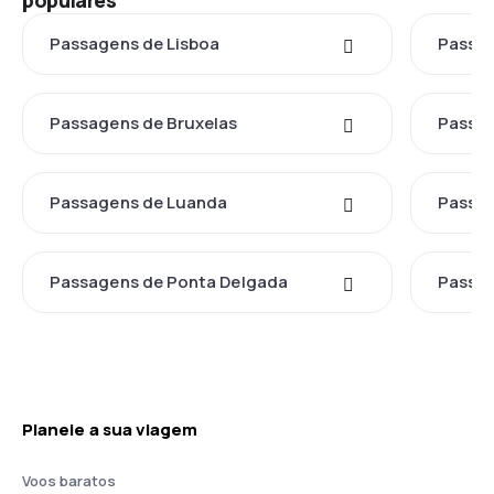
populares
Passagens de Lisboa
Passag
Passagens de Bruxelas
Passag
Passagens de Luanda
Passa
Passagens de Ponta Delgada
Passag
Planeie a sua viagem
Voos baratos