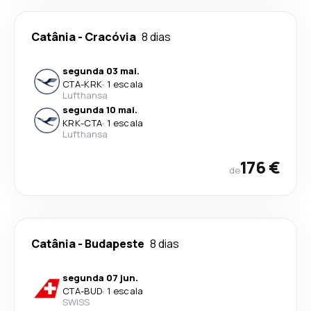
Catânia
-
Cracóvia
8 dias
segunda 03 mai.
CTA
-
KRK
·
1 escala
Lufthansa
segunda 10 mai.
KRK
-
CTA
·
1 escala
Lufthansa
176 €
de
Catânia
-
Budapeste
8 dias
segunda 07 jun.
CTA
-
BUD
·
1 escala
SWISS