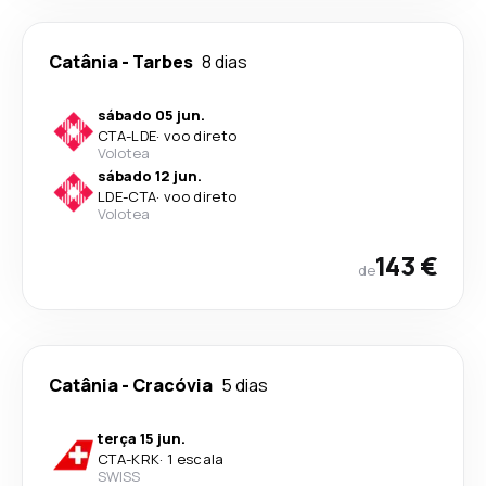
Catânia
-
Tarbes
8 dias
sábado 05 jun.
CTA
-
LDE
·
voo direto
Volotea
sábado 12 jun.
LDE
-
CTA
·
voo direto
Volotea
143 €
de
Catânia
-
Cracóvia
5 dias
terça 15 jun.
CTA
-
KRK
·
1 escala
SWISS