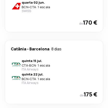
quarta 02 jun.
BCN
-
CTA
·
1 escala
SWISS
170 €
de
Catânia
-
Barcelona
8 dias
quinta 15 jul.
CTA
-
BCN
·
1 escala
ITA Airways
quinta 22 jul.
BCN
-
CTA
·
1 escala
ITA Airways
175 €
de