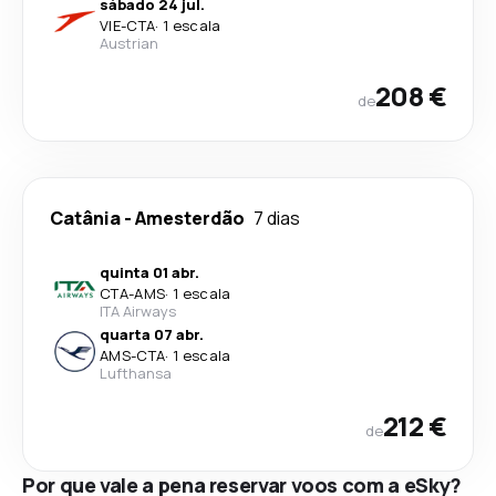
sábado 24 jul.
VIE
-
CTA
·
1 escala
Austrian
208 €
de
Catânia
-
Amesterdão
7 dias
quinta 01 abr.
CTA
-
AMS
·
1 escala
ITA Airways
quarta 07 abr.
AMS
-
CTA
·
1 escala
Lufthansa
212 €
de
Por que vale a pena reservar voos com a eSky?