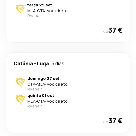
terça 29 set.
MLA
-
CTA
·
voo direto
Ryanair
37 €
de
Catânia
-
Luqa
5 dias
domingo 27 set.
CTA
-
MLA
·
voo direto
Ryanair
quinta 01 out.
MLA
-
CTA
·
voo direto
Ryanair
37 €
de