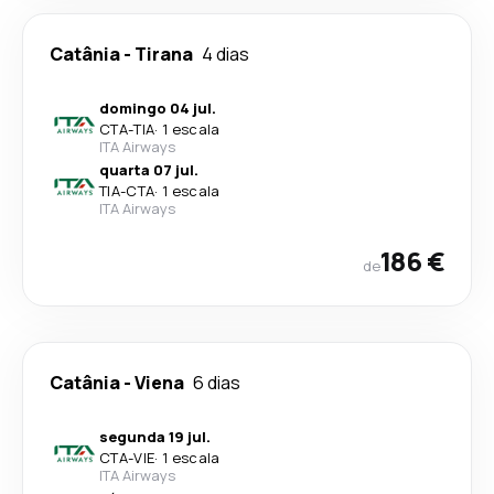
Catânia
-
Tirana
4 dias
domingo 04 jul.
CTA
-
TIA
·
1 escala
ITA Airways
quarta 07 jul.
TIA
-
CTA
·
1 escala
ITA Airways
186 €
de
Catânia
-
Viena
6 dias
segunda 19 jul.
CTA
-
VIE
·
1 escala
ITA Airways