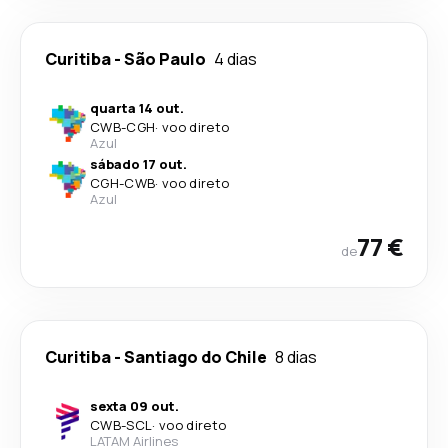
Curitiba
-
São Paulo
4 dias
quarta 14 out.
CWB
-
CGH
·
voo direto
Azul
sábado 17 out.
CGH
-
CWB
·
voo direto
Azul
77 €
de
Curitiba
-
Santiago do Chile
8 dias
sexta 09 out.
CWB
-
SCL
·
voo direto
LATAM Airlines