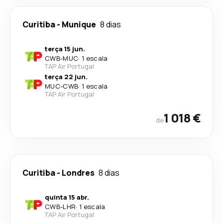
Curitiba
-
Munique
8 dias
terça 15 jun.
CWB
-
MUC
·
1 escala
TAP Air Portugal
terça 22 jun.
MUC
-
CWB
·
1 escala
TAP Air Portugal
1 018 €
de
Curitiba
-
Londres
8 dias
quinta 15 abr.
CWB
-
LHR
·
1 escala
TAP Air Portugal