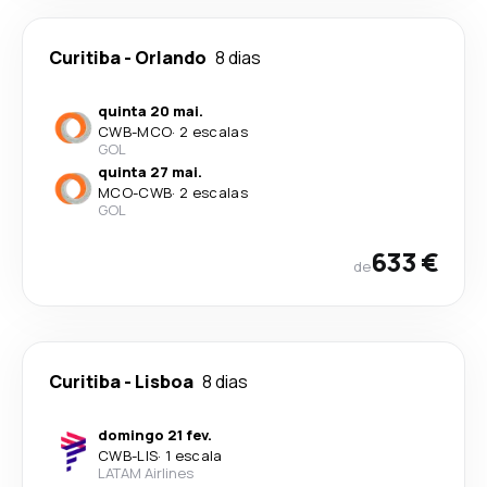
Curitiba
-
Orlando
8 dias
quinta 20 mai.
CWB
-
MCO
·
2 escalas
GOL
quinta 27 mai.
MCO
-
CWB
·
2 escalas
GOL
633 €
de
Curitiba
-
Lisboa
8 dias
domingo 21 fev.
CWB
-
LIS
·
1 escala
LATAM Airlines