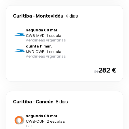
Curitiba
-
Montevidéu
4 dias
segunda 08 mar.
CWB
-
MVD
·
1 escala
Aerolineas Argentinas
quinta 11 mar.
MVD
-
CWB
·
1 escala
Aerolineas Argentinas
282 €
de
Curitiba
-
Cancún
8 dias
segunda 08 mar.
CWB
-
CUN
·
2 escalas
GOL