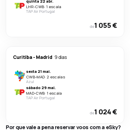
quinta 22 abr.
LHR
-
CWB
·
1 escala
TAP Air Portugal
1 055 €
de
Curitiba
-
Madrid
9 dias
sexta 21 mai.
CWB
-
MAD
·
2 escalas
Azul
sábado 29 mai.
MAD
-
CWB
·
1 escala
TAP Air Portugal
1 024 €
de
Por que vale a pena reservar voos com a eSky?