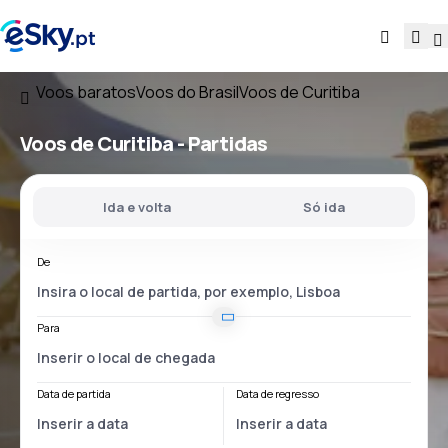
Voos baratos
Voos do Brasil
Voos de Curitiba
Voos
de Curitiba
- Partidas
Ida e volta
Só ida
De
Para
Data de partida
Data de regresso