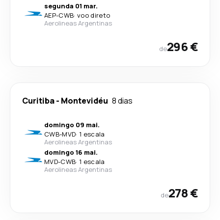
segunda 01 mar.
AEP
-
CWB
·
voo direto
Aerolineas Argentinas
296 €
de
Curitiba
-
Montevidéu
8 dias
domingo 09 mai.
CWB
-
MVD
·
1 escala
Aerolineas Argentinas
domingo 16 mai.
MVD
-
CWB
·
1 escala
Aerolineas Argentinas
278 €
de