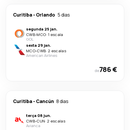
Curitiba
-
Orlando
5 dias
segunda 25 jan.
CWB
-
MCO
·
1 escala
GOL
sexta 29 jan.
MCO
-
CWB
·
2 escalas
American Airlines
786 €
de
Curitiba
-
Cancún
8 dias
terça 08 jun.
CWB
-
CUN
·
2 escalas
Avianca