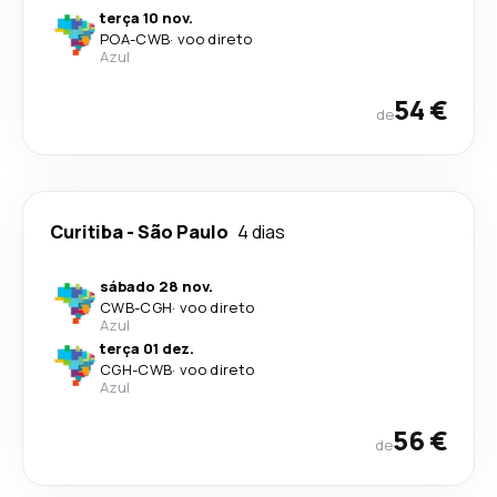
terça 10 nov.
POA
-
CWB
·
voo direto
Azul
54 €
de
Curitiba
-
São Paulo
4 dias
sábado 28 nov.
CWB
-
CGH
·
voo direto
Azul
terça 01 dez.
CGH
-
CWB
·
voo direto
Azul
56 €
de