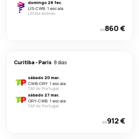
domingo 28 fev.
LIS
-
CWB
·
1 escala
LATAM Airlines
860 €
de
Curitiba
-
Paris
8 dias
sábado 20 mar.
CWB
-
ORY
·
1 escala
TAP Air Portugal
sábado 27 mar.
ORY
-
CWB
·
1 escala
TAP Air Portugal
912 €
de