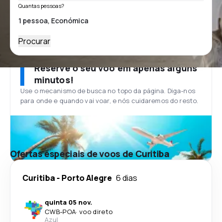
Quantas pessoas?
Procurar
Reserve o seu voo em apenas alguns
minutos!
Use o mecanismo de busca no topo da página. Diga-nos
para onde e quando vai voar, e nós cuidaremos do resto.
Ofertas especiais de voos de Curitiba
Curitiba
-
Porto Alegre
6 dias
quinta 05 nov.
CWB
-
POA
·
voo direto
Azul