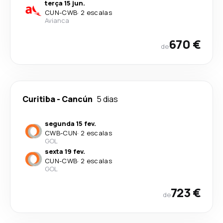
terça 15 jun.
CUN
-
CWB
·
2 escalas
Avianca
670 €
de
Curitiba
-
Cancún
5 dias
segunda 15 fev.
CWB
-
CUN
·
2 escalas
GOL
sexta 19 fev.
CUN
-
CWB
·
2 escalas
GOL
723 €
de