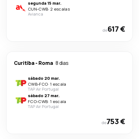
segunda 15 mar.
CUN
-
CWB
·
2 escalas
Avianca
617 €
de
Curitiba
-
Roma
8 dias
sábado 20 mar.
CWB
-
FCO
·
1 escala
TAP Air Portugal
sábado 27 mar.
FCO
-
CWB
·
1 escala
TAP Air Portugal
753 €
de