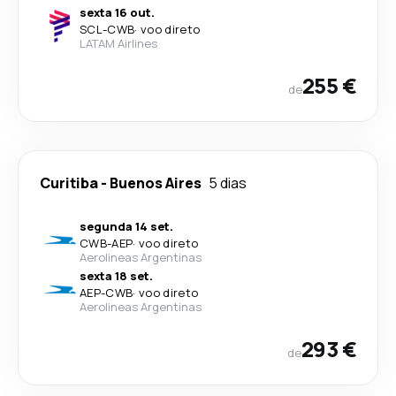
sexta 16 out.
SCL
-
CWB
·
voo direto
LATAM Airlines
255 €
de
Curitiba
-
Buenos Aires
5 dias
segunda 14 set.
CWB
-
AEP
·
voo direto
Aerolineas Argentinas
sexta 18 set.
AEP
-
CWB
·
voo direto
Aerolineas Argentinas
293 €
de