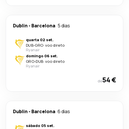
Dublin
-
Barcelona
5 dias
quarta 02 set.
DUB
-
GRO
·
voo direto
Ryanair
domingo 06 set.
GRO
-
DUB
·
voo direto
Ryanair
54 €
de
Dublin
-
Barcelona
6 dias
sábado 05 set.