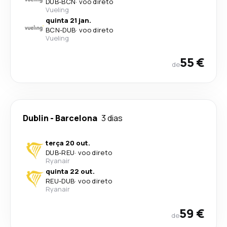
DUB
-
BCN
·
voo direto
Vueling
quinta 21 jan.
BCN
-
DUB
·
voo direto
Vueling
55 €
de
Dublin
-
Barcelona
3 dias
terça 20 out.
DUB
-
REU
·
voo direto
Ryanair
quinta 22 out.
REU
-
DUB
·
voo direto
Ryanair
59 €
de