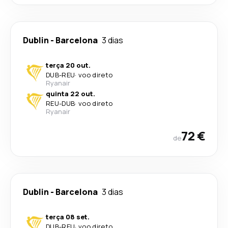
Dublin
-
Barcelona
3 dias
terça 20 out.
DUB
-
REU
·
voo direto
Ryanair
quinta 22 out.
REU
-
DUB
·
voo direto
Ryanair
72 €
de
Dublin
-
Barcelona
3 dias
terça 08 set.
DUB
-
REU
·
voo direto