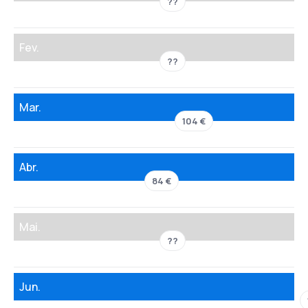
??
Fev.
??
Mar.
104 €
Abr.
84 €
Mai.
??
Jun.