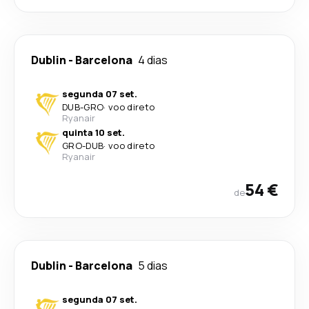
Dublin
-
Barcelona
4 dias
segunda 07 set.
DUB
-
GRO
·
voo direto
Ryanair
quinta 10 set.
GRO
-
DUB
·
voo direto
Ryanair
54 €
de
Dublin
-
Barcelona
5 dias
segunda 07 set.