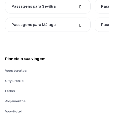
Passagens para Sevilha
Passag
Passagens para Málaga
Passag
Planeie a sua viagem
Voos baratos
City Breaks
Férias
Alojamentos
Voo+Hotel