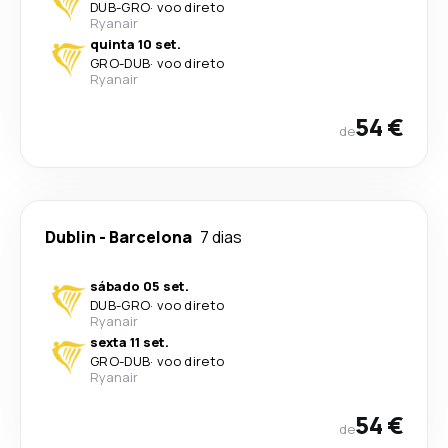
DUB
-
GRO
·
voo direto
Ryanair
quinta 10 set.
GRO
-
DUB
·
voo direto
Ryanair
54 €
de
Dublin
-
Barcelona
7 dias
sábado 05 set.
DUB
-
GRO
·
voo direto
Ryanair
sexta 11 set.
GRO
-
DUB
·
voo direto
Ryanair
54 €
de