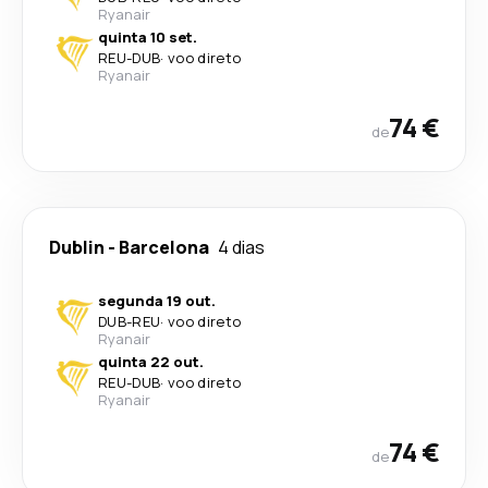
Ryanair
quinta 10 set.
REU
-
DUB
·
voo direto
Ryanair
74 €
de
Dublin
-
Barcelona
4 dias
segunda 19 out.
DUB
-
REU
·
voo direto
Ryanair
quinta 22 out.
REU
-
DUB
·
voo direto
Ryanair
74 €
de