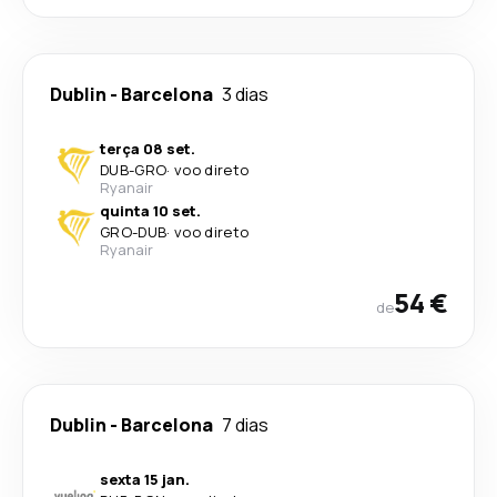
Dublin
-
Barcelona
3 dias
terça 08 set.
DUB
-
GRO
·
voo direto
Ryanair
quinta 10 set.
GRO
-
DUB
·
voo direto
Ryanair
54 €
de
Dublin
-
Barcelona
7 dias
sexta 15 jan.