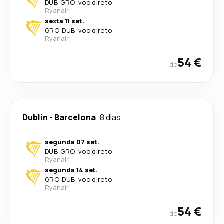
DUB
-
GRO
·
voo direto
Ryanair
sexta 11 set.
GRO
-
DUB
·
voo direto
Ryanair
54 €
de
Dublin
-
Barcelona
8 dias
segunda 07 set.
DUB
-
GRO
·
voo direto
Ryanair
segunda 14 set.
GRO
-
DUB
·
voo direto
Ryanair
54 €
de