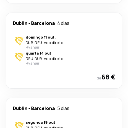
Dublin
-
Barcelona
4 dias
domingo 11 out.
DUB
-
REU
·
voo direto
Ryanair
quarta 14 out.
REU
-
DUB
·
voo direto
Ryanair
68 €
de
Dublin
-
Barcelona
5 dias
segunda 19 out.
DUB
-
REU
·
voo direto