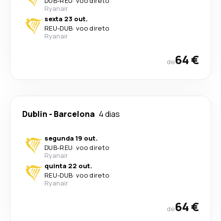
DUB
-
REU
·
voo direto
Ryanair
sexta 23 out.
REU
-
DUB
·
voo direto
Ryanair
64 €
de
Dublin
-
Barcelona
4 dias
segunda 19 out.
DUB
-
REU
·
voo direto
Ryanair
quinta 22 out.
REU
-
DUB
·
voo direto
Ryanair
64 €
de