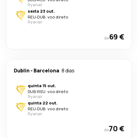
Ryanair
sexta 23 out.
REU
-
DUB
·
voo direto
Ryanair
69 €
de
Dublin
-
Barcelona
8 dias
quinta 15 out.
DUB
-
REU
·
voo direto
Ryanair
quinta 22 out.
REU
-
DUB
·
voo direto
Ryanair
70 €
de