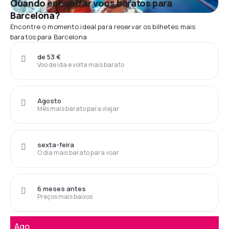
Quando encontrar voos baratos para
Barcelona?
Encontre o momento ideal para reservar os bilhetes mais
baratos para Barcelona
de 53 €
Voo de ida e volta mais barato
Agosto
Mês mais barato para viajar
sexta-feira
O dia mais barato para voar
6 meses antes
Preços mais baixos
Ago.