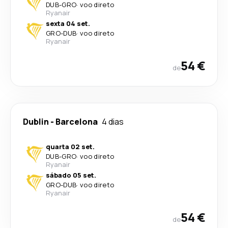
DUB
-
GRO
·
voo direto
Ryanair
sexta 04 set.
GRO
-
DUB
·
voo direto
Ryanair
54 €
de
Dublin
-
Barcelona
4 dias
quarta 02 set.
DUB
-
GRO
·
voo direto
Ryanair
sábado 05 set.
GRO
-
DUB
·
voo direto
Ryanair
54 €
de