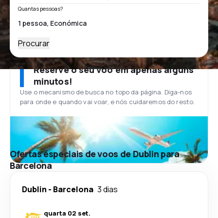
Quantas pessoas?
Procurar
Reserve o seu voo em apenas alguns
minutos!
Use o mecanismo de busca no topo da página. Diga-nos
para onde e quando vai voar, e nós cuidaremos do resto.
Ofertas especiais de voos de Dublin para
Barcelona
Dublin
-
Barcelona
3 dias
quarta 02 set.