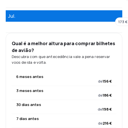
Jul.
173 €
Qual é a melhor altura para comprar bilhetes
de avião?
Descubra com que antecedência vale a pena reservar
voos de ida e volta.
6 meses antes
de
156 €
3 meses antes
de
186 €
30 dias antes
de
198 €
7 dias antes
de
216 €