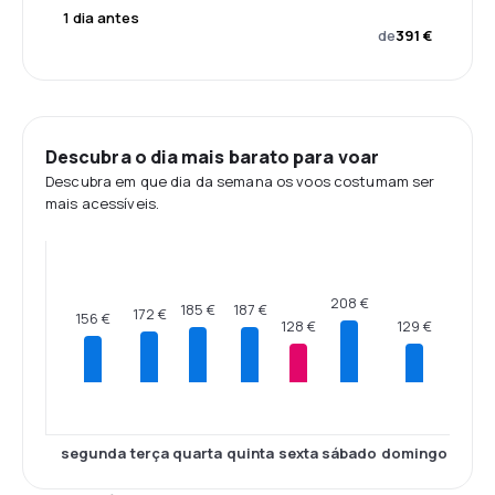
1 dia antes
de
391 €
Descubra o dia mais barato para voar
Descubra em que dia da semana os voos costumam ser
mais acessíveis.
208 €
187 €
185 €
172 €
156 €
129 €
128 €
segunda
terça
quarta
quinta
sexta
sábado
domingo