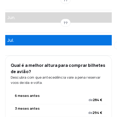
Jun.
??
Jul.
Qual é a melhor altura para comprar bilhetes
de avião?
Descubra com que antecedência vale a pena reservar
voos de ida e volta.
6 meses antes
de
284 €
3 meses antes
de
294 €