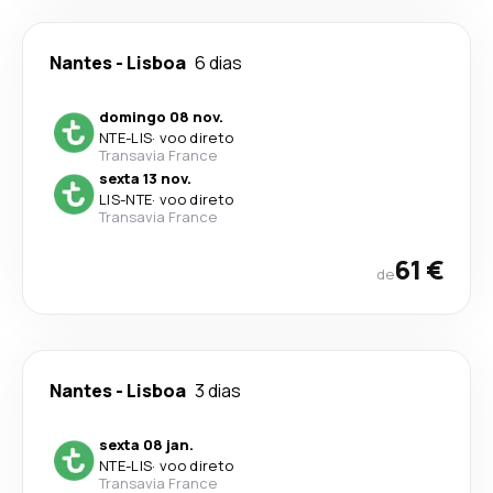
Nantes
-
Lisboa
6 dias
domingo 08 nov.
NTE
-
LIS
·
voo direto
Transavia France
sexta 13 nov.
LIS
-
NTE
·
voo direto
Transavia France
61 €
de
Nantes
-
Lisboa
3 dias
sexta 08 jan.
NTE
-
LIS
·
voo direto
Transavia France