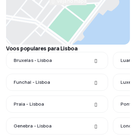
Veja no mapa
Voos populares para Lisboa
Bruxelas - Lisboa
Luanda
Funchal - Lisboa
Luxemb
Praia - Lisboa
Ponta 
Genebra - Lisboa
Londre