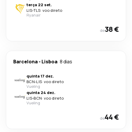
terça 22 set.
LIS
-
TLS
·
voo direto
Ryanair
38 €
de
Barcelona
-
Lisboa
8 dias
quinta 17 dez.
BCN
-
LIS
·
voo direto
Vueling
quinta 24 dez.
LIS
-
BCN
·
voo direto
Vueling
44 €
de