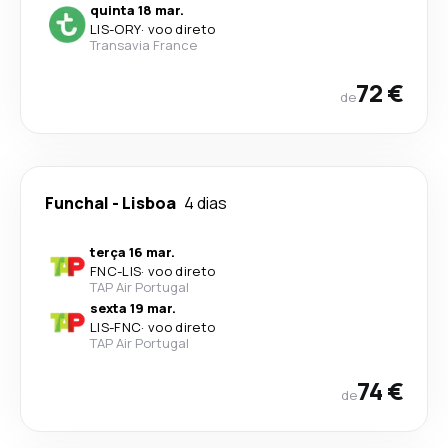
quinta 18 mar.
LIS
-
ORY
·
voo direto
Transavia France
72 €
de
Funchal
-
Lisboa
4 dias
terça 16 mar.
FNC
-
LIS
·
voo direto
TAP Air Portugal
sexta 19 mar.
LIS
-
FNC
·
voo direto
TAP Air Portugal
74 €
de