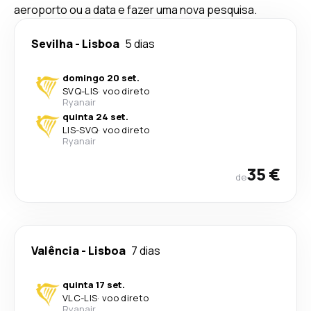
aeroporto ou a data e fazer uma nova pesquisa.
Sevilha
-
Lisboa
5 dias
domingo 20 set.
SVQ
-
LIS
·
voo direto
Ryanair
quinta 24 set.
LIS
-
SVQ
·
voo direto
Ryanair
35 €
de
Valência
-
Lisboa
7 dias
quinta 17 set.
VLC
-
LIS
·
voo direto
Ryanair