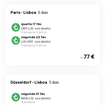
Paris
-
Lisboa
6 dias
quarta 17 fev.
ORY
-
LIS
·
voo direto
Transavia France
segunda 22 fev.
LIS
-
ORY
·
voo direto
Transavia France
77 €
de
Düsseldorf
-
Lisboa
5 dias
segunda 01 fev.
NRN
-
LIS
·
voo direto
Transavia