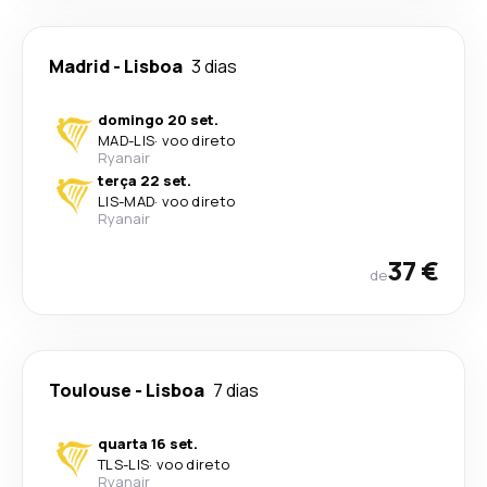
Madrid
-
Lisboa
3 dias
domingo 20 set.
MAD
-
LIS
·
voo direto
Ryanair
terça 22 set.
LIS
-
MAD
·
voo direto
Ryanair
37 €
de
Toulouse
-
Lisboa
7 dias
quarta 16 set.
TLS
-
LIS
·
voo direto
Ryanair