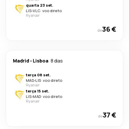
quarta 23 set.
LIS
-
VLC
·
voo direto
Ryanair
36 €
de
Madrid
-
Lisboa
8 dias
terça 08 set.
MAD
-
LIS
·
voo direto
Ryanair
terça 15 set.
LIS
-
MAD
·
voo direto
Ryanair
37 €
de