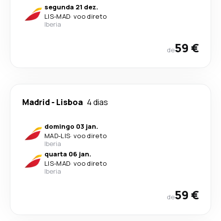
segunda 21 dez.
LIS
-
MAD
·
voo direto
Iberia
59 €
de
Madrid
-
Lisboa
4 dias
domingo 03 jan.
MAD
-
LIS
·
voo direto
Iberia
quarta 06 jan.
LIS
-
MAD
·
voo direto
Iberia
59 €
de