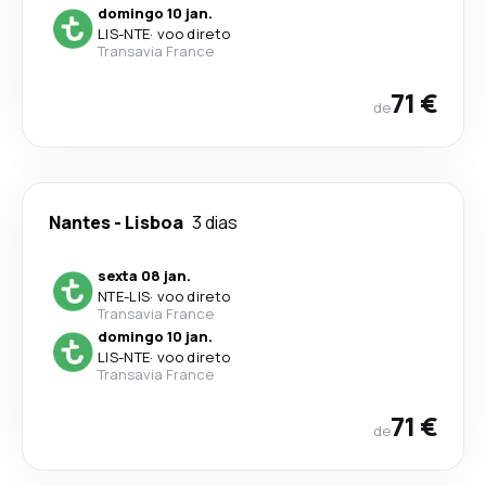
domingo 10 jan.
LIS
-
NTE
·
voo direto
Transavia France
71 €
de
Nantes
-
Lisboa
3 dias
sexta 08 jan.
NTE
-
LIS
·
voo direto
Transavia France
domingo 10 jan.
LIS
-
NTE
·
voo direto
Transavia France
71 €
de