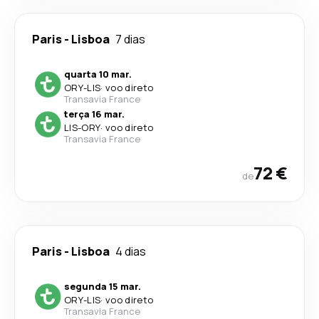
Paris
-
Lisboa
7 dias
quarta 10 mar.
ORY
-
LIS
·
voo direto
Transavia France
terça 16 mar.
LIS
-
ORY
·
voo direto
Transavia France
72 €
de
Paris
-
Lisboa
4 dias
segunda 15 mar.
ORY
-
LIS
·
voo direto
Transavia France