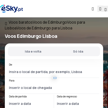
Voos baratos
Voos de Edimburgo
Voos para
Lisboa
Voos de Edimburgo para Lisboa
Voos
Edimburgo Lisboa
Ida e volta
Só ida
De
Para
Data de partida
Data de regresso