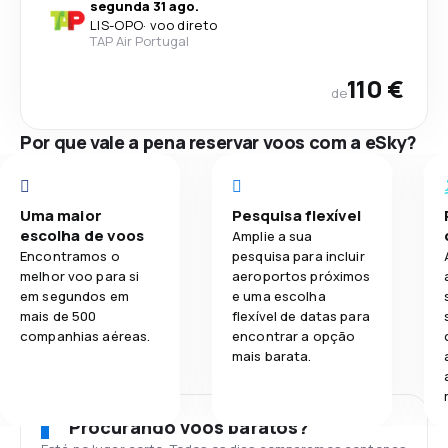
segunda 31 ago.
LIS
-
OPO
·
voo direto
TAP Air Portugal
110 €
de
Por que vale a pena reservar voos com a eSky?
Uma maior
Pesquisa flexível
escolha de voos
Amplie a sua
Encontramos o
pesquisa para incluir
melhor voo para si
aeroportos próximos
em segundos em
e uma escolha
mais de 500
flexível de datas para
companhias aéreas.
encontrar a opção
mais barata.
Procurando voos baratos?