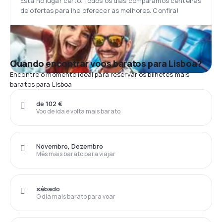
Está no lugar certo. Todos os dias comparamos centenas
de ofertas para lhe oferecer as melhores. Confira!
Quando encontrar voos baratos para Lisboa?
Encontre o momento ideal para reservar os bilhetes mais
baratos para Lisboa
de 102 €
Voo de ida e volta mais barato
Novembro, Dezembro
Mês mais barato para viajar
sábado
O dia mais barato para voar