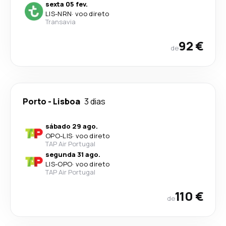
sexta 05 fev.
LIS
-
NRN
·
voo direto
Transavia
92 €
de
Porto
-
Lisboa
3 dias
sábado 29 ago.
OPO
-
LIS
·
voo direto
TAP Air Portugal
segunda 31 ago.
LIS
-
OPO
·
voo direto
TAP Air Portugal
110 €
de