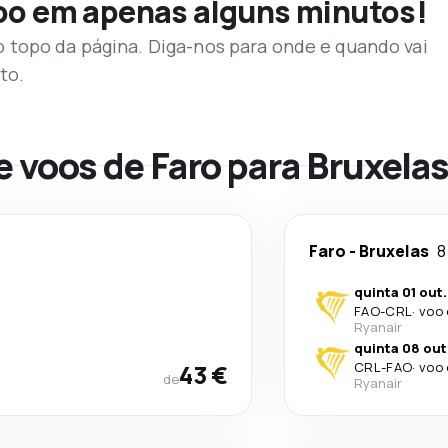
voo em apenas alguns minutos!
topo da página. Diga-nos para onde e quando vai
to.
e voos de Faro para Bruxela
Faro
-
Bruxelas
8
quinta 01 out.
FAO
-
CRL
·
voo 
Ryanair
quinta 08 out
43 €
CRL
-
FAO
·
voo 
de
Ryanair