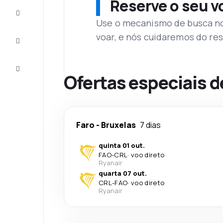
Reserve o seu 
Complete
a viagem
Use o mecanismo de busca no 
voar, e nós cuidaremos do res
Inspirações
e dicas
Atendimento
Cliente
Ofertas especiais d
Faro
-
Bruxelas
7 dias
quinta 01 out.
FAO
-
CRL
·
voo direto
Ryanair
quarta 07 out.
CRL
-
FAO
·
voo direto
Ryanair