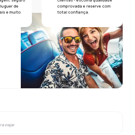
agem, seguro
clientes - escolha qualidade
luguer de
comprovada e reserve com
ais e muito
total confiança.
ra viajar