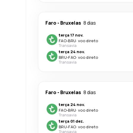
Faro
-
Bruxelas
8 dias
terça 17 nov.
FAO
-
BRU
·
voo direto
Transavia
terça 24 nov.
BRU
-
FAO
·
voo direto
Transavia
Faro
-
Bruxelas
8 dias
terça 24 nov.
FAO
-
BRU
·
voo direto
Transavia
terça 01 dez.
BRU
-
FAO
·
voo direto
Transavia