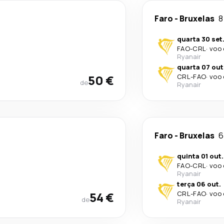
Faro
-
Bruxelas
8
quarta 30 set
FAO
-
CRL
·
voo 
Ryanair
quarta 07 out
50 €
CRL
-
FAO
·
voo 
de
Ryanair
Faro
-
Bruxelas
6
quinta 01 out.
FAO
-
CRL
·
voo 
Ryanair
terça 06 out.
54 €
CRL
-
FAO
·
voo 
de
Ryanair