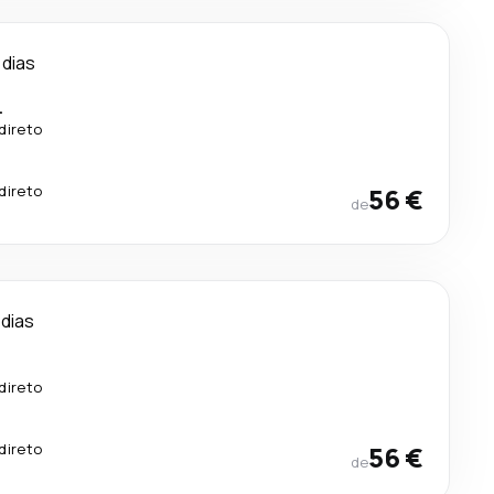
 dias
.
direto
direto
56 €
de
 dias
.
direto
.
direto
56 €
de