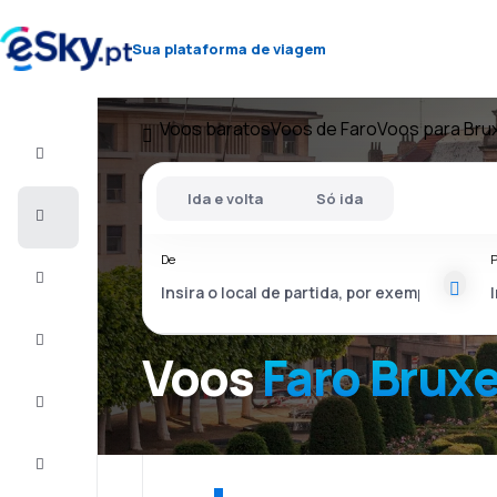
Sua plataforma de viagem
Voos baratos
Voos de Faro
Voos para Bru
Voo+Hotel
Ida e volta
Só ida
Voos
baratos
De
P
Férias
City
Break
Voos
Faro Brux
Alojamentos
Ofertas