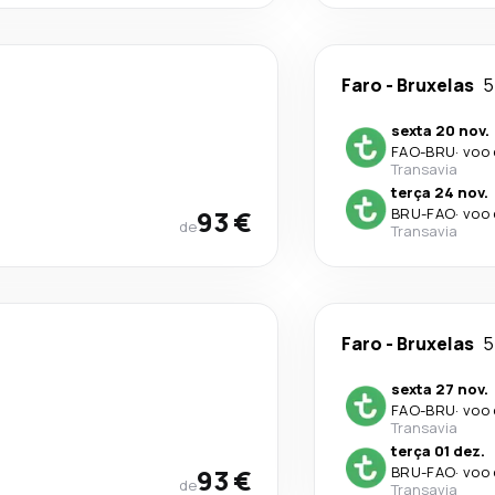
Faro
-
Bruxelas
5
sexta 20 nov.
FAO
-
BRU
·
voo 
Transavia
terça 24 nov.
93 €
BRU
-
FAO
·
voo 
de
Transavia
Faro
-
Bruxelas
5
sexta 27 nov.
FAO
-
BRU
·
voo 
Transavia
terça 01 dez.
93 €
BRU
-
FAO
·
voo 
de
Transavia