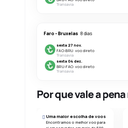
Transavia
Faro
-
Bruxelas
8 dias
sexta 27 nov.
FAO
-
BRU
·
voo direto
Transavia
sexta 04 dez.
BRU
-
FAO
·
voo direto
Transavia
Por que vale a pena
Uma maior escolha de voos
Encontramos o melhor voo para