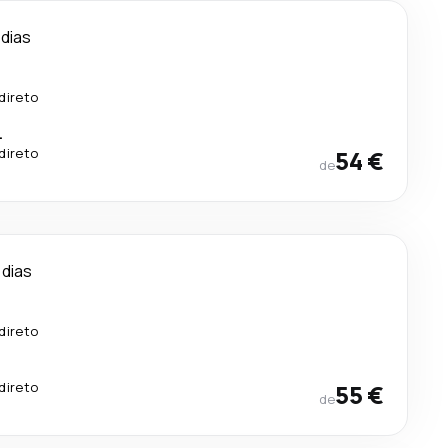
 dias
.
direto
.
direto
54 €
de
 dias
direto
direto
55 €
de