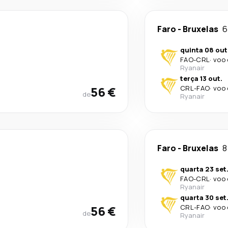
Faro
-
Bruxelas
6
quinta 08 out
FAO
-
CRL
·
voo 
Ryanair
terça 13 out.
56 €
CRL
-
FAO
·
voo 
de
Ryanair
Faro
-
Bruxelas
8
quarta 23 set
FAO
-
CRL
·
voo 
Ryanair
quarta 30 set
56 €
CRL
-
FAO
·
voo 
de
Ryanair