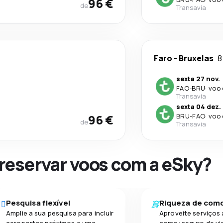
96 €
de
Transavia
Faro
-
Bruxelas
8
sexta 27 nov.
FAO
-
BRU
·
voo 
Transavia
sexta 04 dez.
96 €
BRU
-
FAO
·
voo 
de
Transavia
 reservar voos com a eSky?
Pesquisa flexível
Riqueza de com
Amplie a sua pesquisa para incluir
Aproveite serviços 