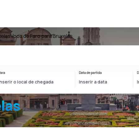
xelas
Voos de Faro para Bruxelas
ara
Data de partida
D
elas