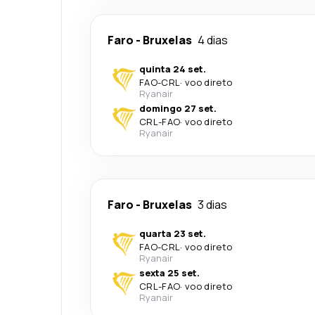
Faro
-
Bruxelas
4 dias
quinta 24 set.
FAO
-
CRL
·
voo direto
Ryanair
domingo 27 set.
CRL
-
FAO
·
voo direto
Ryanair
Faro
-
Bruxelas
3 dias
quarta 23 set.
FAO
-
CRL
·
voo direto
Ryanair
sexta 25 set.
CRL
-
FAO
·
voo direto
Ryanair