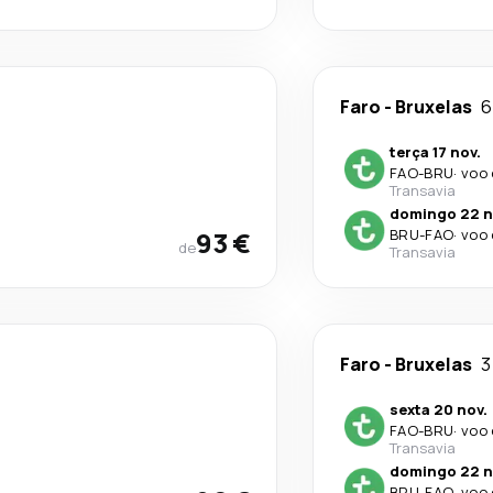
Faro
-
Bruxelas
6
terça 17 nov.
FAO
-
BRU
·
voo 
Transavia
domingo 22 n
93 €
BRU
-
FAO
·
voo 
de
Transavia
Faro
-
Bruxelas
3
sexta 20 nov.
FAO
-
BRU
·
voo 
Transavia
domingo 22 n
BRU
-
FAO
·
voo 