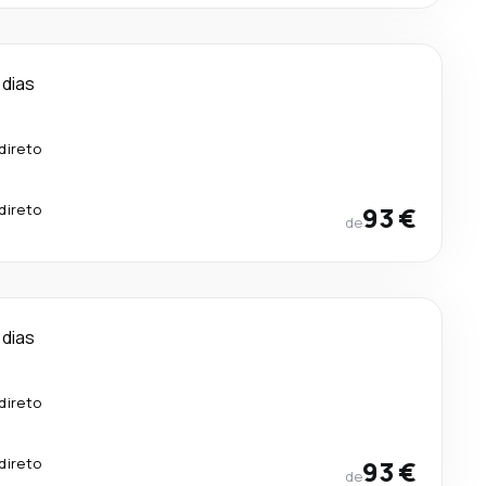
 dias
direto
direto
93 €
de
 dias
direto
direto
93 €
de