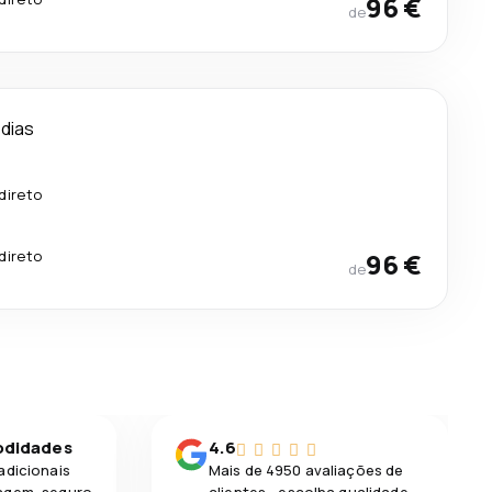
96 €
de
 dias
direto
direto
96 €
de
odidades
4.6
adicionais
Mais de 4950 avaliações de