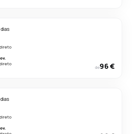
 dias
direto
ov.
direto
96 €
de
 dias
direto
ov.
direto