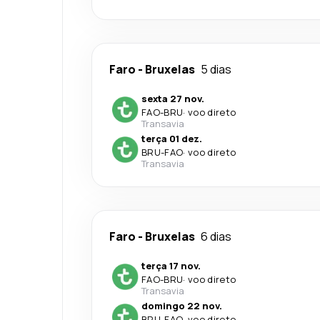
Faro
-
Bruxelas
5 dias
sexta 27 nov.
FAO
-
BRU
·
voo direto
Transavia
terça 01 dez.
BRU
-
FAO
·
voo direto
Transavia
Faro
-
Bruxelas
6 dias
terça 17 nov.
FAO
-
BRU
·
voo direto
Transavia
domingo 22 nov.
BRU
-
FAO
·
voo direto