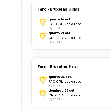
Faro
-
Bruxelas
8 dias
quarta 14 out.
FAO
-
CRL
·
voo direto
Ryanair
quarta 21 out.
CRL
-
FAO
·
voo direto
Ryanair
Faro
-
Bruxelas
5 dias
quarta 23 set.
FAO
-
CRL
·
voo direto
Ryanair
domingo 27 set.
CRL
-
FAO
·
voo direto
Ryanair