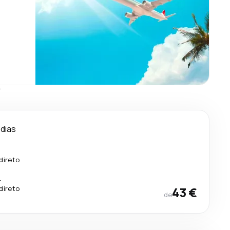
s
 dias
direto
.
direto
43 €
de