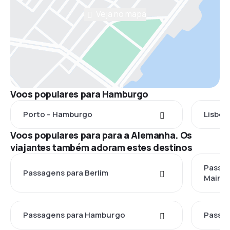
Veja no mapa
Voos populares para Hamburgo
Porto - Hamburgo
Lisboa
Voos populares para para a Alemanha. Os
viajantes também adoram estes destinos
Passag
Passagens para Berlim
Main
Passagens para Hamburgo
Passag