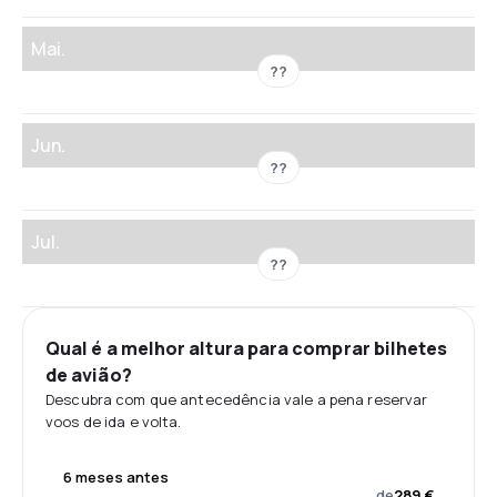
Mai.
??
Jun.
??
Jul.
??
Qual é a melhor altura para comprar bilhetes
de avião?
Descubra com que antecedência vale a pena reservar
voos de ida e volta.
6 meses antes
de
289 €