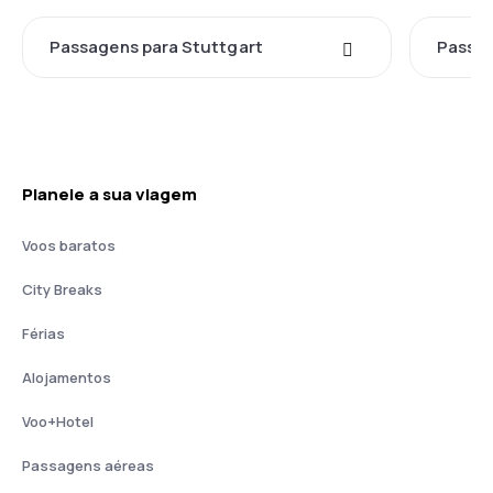
Passagens para Stuttgart
Passa
Planeie a sua viagem
Voos baratos
City Breaks
Férias
Alojamentos
Voo+Hotel
Passagens aéreas