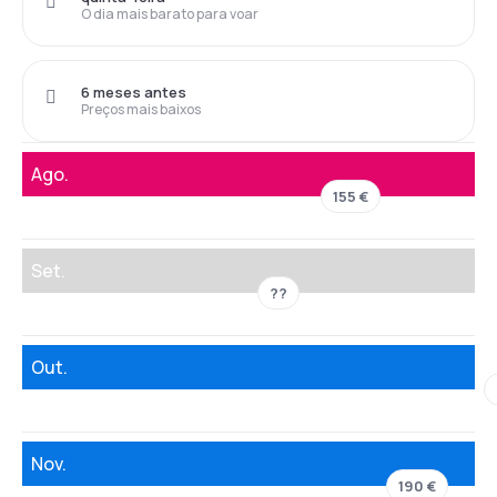
O dia mais barato para voar
6 meses antes
Preços mais baixos
Ago.
155 €
Set.
??
Out.
Nov.
190 €