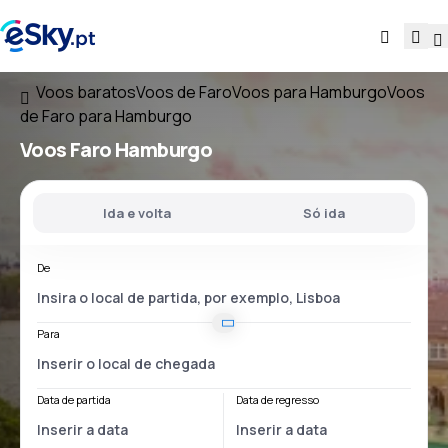
Voos baratos
Voos de Faro
Voos para Hamburgo
Voos
de Faro para Hamburgo
Voos
Faro Hamburgo
Ida e volta
Só ida
De
Para
Data de partida
Data de regresso