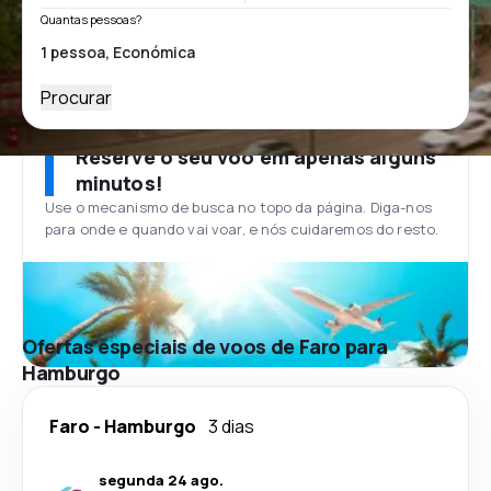
Quantas pessoas?
Procurar
Reserve o seu voo em apenas alguns
minutos!
Use o mecanismo de busca no topo da página. Diga-nos
para onde e quando vai voar, e nós cuidaremos do resto.
Ofertas especiais de voos de Faro para
Hamburgo
Faro
-
Hamburgo
3 dias
segunda 24 ago.