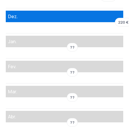
Dez.
220 €
Jan.
??
Fev.
??
Mar.
??
Abr.
??