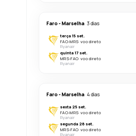
Faro
-
Marselha
3 dias
terça 15 set.
FAO
-
MRS
·
voo direto
Ryanair
quinta 17 set.
MRS
-
FAO
·
voo direto
Ryanair
Faro
-
Marselha
4 dias
sexta 25 set.
FAO
-
MRS
·
voo direto
Ryanair
segunda 28 set.
MRS
-
FAO
·
voo direto
Ryanair