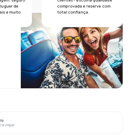
agem, seguro
clientes - escolha qualidade
luguer de
comprovada e reserve com
ais e muito
total confiança.
ro
ra viajar