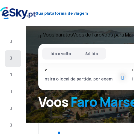
Sua plataforma de viagem
Voos baratos
Voos de Faro
Voos para Mar
Voo+Hotel
Ida e volta
Só ida
Voos
baratos
De
P
Férias
City
Break
Voos
Faro Mars
Alojamentos
Ofertas