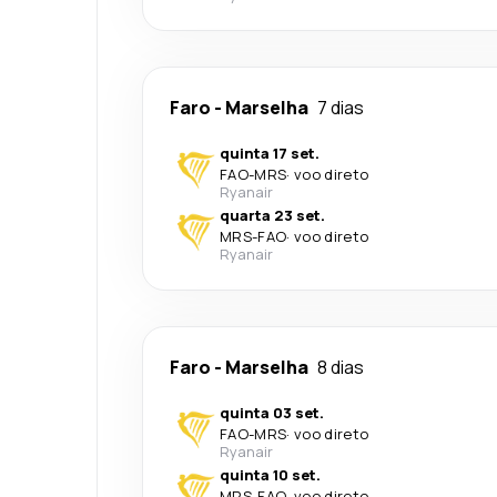
Faro
-
Marselha
7 dias
quinta 17 set.
FAO
-
MRS
·
voo direto
Ryanair
quarta 23 set.
MRS
-
FAO
·
voo direto
Ryanair
Faro
-
Marselha
8 dias
quinta 03 set.
FAO
-
MRS
·
voo direto
Ryanair
quinta 10 set.
MRS
-
FAO
·
voo direto