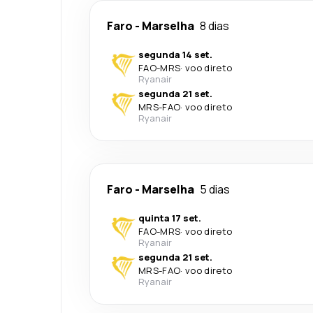
Faro
-
Marselha
8 dias
segunda 14 set.
FAO
-
MRS
·
voo direto
Ryanair
segunda 21 set.
MRS
-
FAO
·
voo direto
Ryanair
Faro
-
Marselha
5 dias
quinta 17 set.
FAO
-
MRS
·
voo direto
Ryanair
segunda 21 set.
MRS
-
FAO
·
voo direto
Ryanair