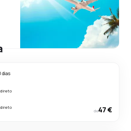
a
8 dias
direto
.
direto
47 €
de