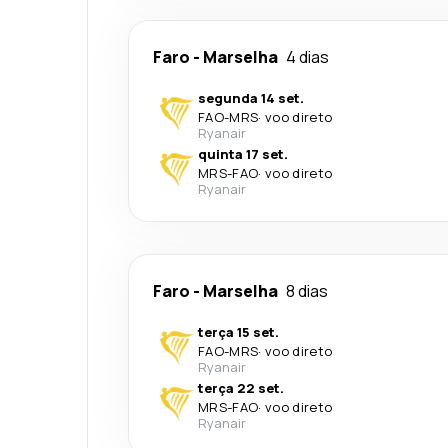
Faro
-
Marselha
4 dias
segunda 14 set.
FAO
-
MRS
·
voo direto
Ryanair
quinta 17 set.
MRS
-
FAO
·
voo direto
Ryanair
Faro
-
Marselha
8 dias
terça 15 set.
FAO
-
MRS
·
voo direto
Ryanair
terça 22 set.
MRS
-
FAO
·
voo direto
Ryanair