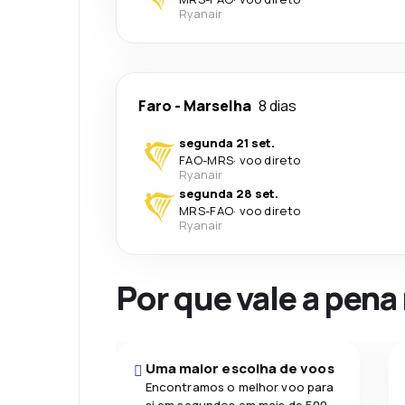
Ryanair
Faro
-
Marselha
8 dias
segunda 21 set.
FAO
-
MRS
·
voo direto
Ryanair
segunda 28 set.
MRS
-
FAO
·
voo direto
Ryanair
Por que vale a pena
Uma maior escolha de voos
Encontramos o melhor voo para