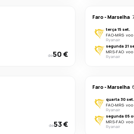
Faro
-
Marselha
terça 15 set.
FAO
-
MRS
·
voo 
Ryanair
segunda 21 se
50 €
MRS
-
FAO
·
voo 
de
Ryanair
Faro
-
Marselha
quarta 30 set
FAO
-
MRS
·
voo 
Ryanair
segunda 05 o
53 €
MRS
-
FAO
·
voo 
de
Ryanair