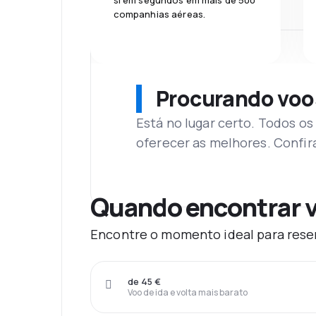
si em segundos em mais de 500
companhias aéreas.
Procurando voo
Está no lugar certo. Todos o
oferecer as melhores. Confir
Quando encontrar v
Encontre o momento ideal para reser
de 45 €
Voo de ida e volta mais barato