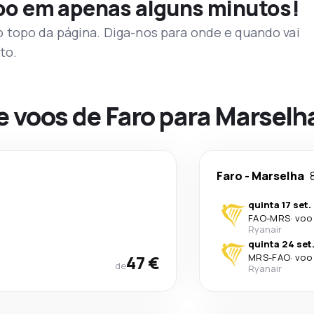
voo em apenas alguns minutos!
topo da página. Diga-nos para onde e quando vai
to.
e voos de Faro para Marselh
Faro
-
Marselha
quinta 17 set.
FAO
-
MRS
·
voo 
Ryanair
quinta 24 set
47 €
MRS
-
FAO
·
voo 
de
Ryanair