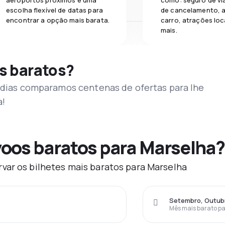
aeroportos próximos e uma
como: seguro de vi
escolha flexível de datas para
de cancelamento, a
encontrar a opção mais barata.
carro, atrações loc
mais.
s baratos?
s dias comparamos centenas de ofertas para lhe
a!
oos baratos para Marselha?
var os bilhetes mais baratos para Marselha
Setembro, Outub
Mês mais barato pa