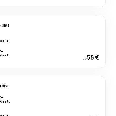
6 dias
direto
t.
direto
55 €
de
4 dias
t.
direto
.
direto