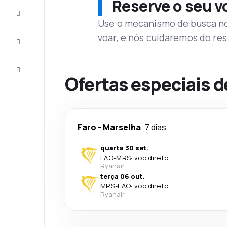
Reserve o seu 
Complete
a viagem
Use o mecanismo de busca no 
voar, e nós cuidaremos do res
Inspirações
e dicas
Atendimento
Cliente
Ofertas especiais d
Faro
-
Marselha
7 dias
quarta 30 set.
FAO
-
MRS
·
voo direto
Ryanair
terça 06 out.
MRS
-
FAO
·
voo direto
Ryanair