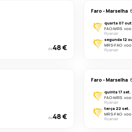
Faro
-
Marselha
quarta 07 out
FAO
-
MRS
·
voo 
Ryanair
segunda 12 ou
48 €
MRS
-
FAO
·
voo 
de
Ryanair
Faro
-
Marselha
quinta 17 set.
FAO
-
MRS
·
voo 
Ryanair
terça 22 set.
48 €
MRS
-
FAO
·
voo 
de
Ryanair