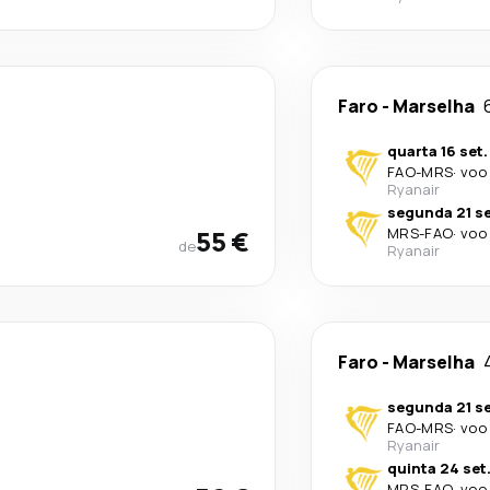
Faro
-
Marselha
quarta 16 set.
FAO
-
MRS
·
voo 
Ryanair
segunda 21 se
55 €
MRS
-
FAO
·
voo 
de
Ryanair
Faro
-
Marselha
segunda 21 se
FAO
-
MRS
·
voo 
Ryanair
quinta 24 set
MRS
-
FAO
·
voo 