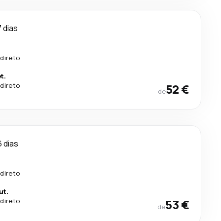
7 dias
direto
t.
direto
52 €
de
6 dias
.
direto
ut.
direto
53 €
de