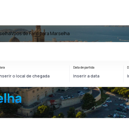
selha
Voos de Faro para Marselha
ara
Data de partida
D
elha