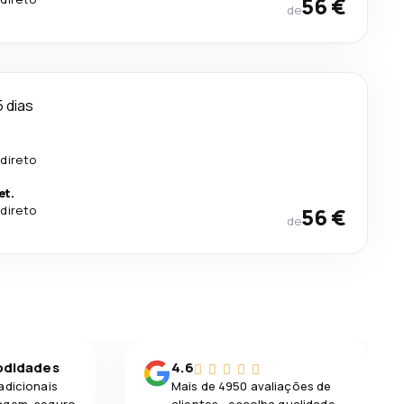
56 €
de
5 dias
.
direto
et.
direto
56 €
de
odidades
4.6
adicionais
Mais de 4950 avaliações de