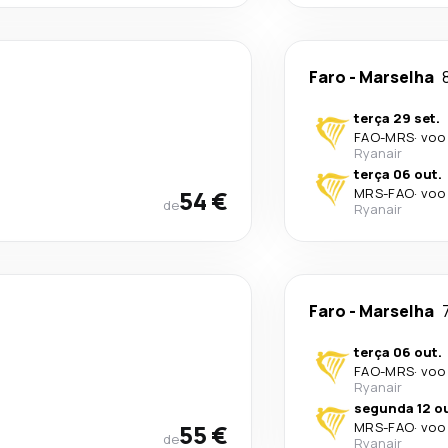
Faro
-
Marselha
terça 29 set.
FAO
-
MRS
·
voo 
Ryanair
terça 06 out.
54 €
MRS
-
FAO
·
voo 
de
Ryanair
Faro
-
Marselha
terça 06 out.
FAO
-
MRS
·
voo 
Ryanair
segunda 12 ou
55 €
MRS
-
FAO
·
voo 
de
Ryanair