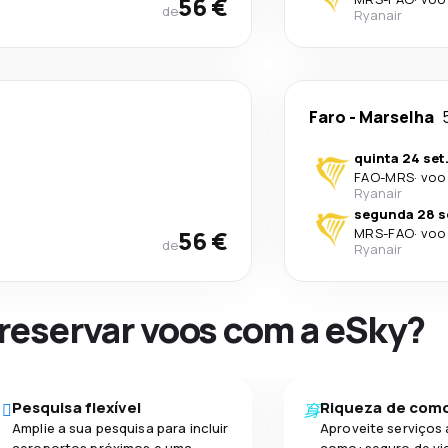
56 €
de
Ryanair
Faro
-
Marselha
quinta 24 set
FAO
-
MRS
·
voo 
Ryanair
segunda 28 s
56 €
MRS
-
FAO
·
voo 
de
Ryanair
 reservar voos com a eSky?
Pesquisa flexível
Riqueza de com
Amplie a sua pesquisa para incluir
Aproveite serviços 