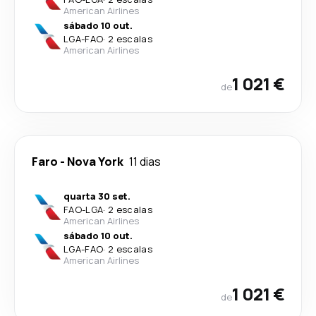
American Airlines
sábado 10 out.
LGA
-
FAO
·
2 escalas
American Airlines
1 021 €
de
Faro
-
Nova York
11 dias
quarta 30 set.
FAO
-
LGA
·
2 escalas
American Airlines
sábado 10 out.
LGA
-
FAO
·
2 escalas
American Airlines
1 021 €
de