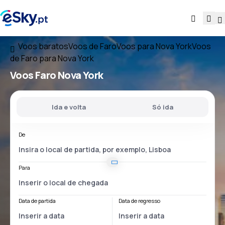
Voos baratos
Voos de Faro
Voos para Nova York
Voos
de Faro para Nova York
Voos
Faro Nova York
Ida e volta
Só ida
De
Para
Data de partida
Data de regresso