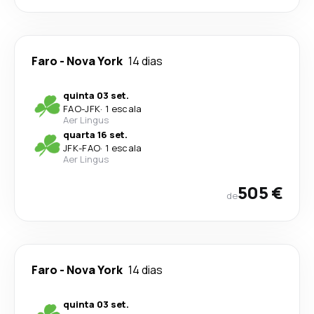
Faro
-
Nova York
14 dias
quinta 03 set.
FAO
-
JFK
·
1 escala
Aer Lingus
quarta 16 set.
JFK
-
FAO
·
1 escala
Aer Lingus
505 €
de
Faro
-
Nova York
14 dias
quinta 03 set.