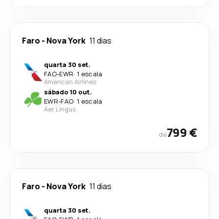
Faro
-
Nova York
11 dias
quarta 30 set.
FAO
-
EWR
·
1 escala
American Airlines
sábado 10 out.
EWR
-
FAO
·
1 escala
Aer Lingus
799 €
de
Faro
-
Nova York
11 dias
quarta 30 set.