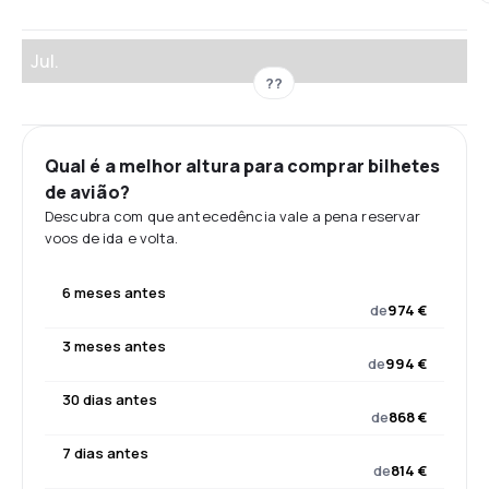
Jul.
??
Qual é a melhor altura para comprar bilhetes
de avião?
Descubra com que antecedência vale a pena reservar
voos de ida e volta.
6 meses antes
de
974 €
3 meses antes
de
994 €
30 dias antes
de
868 €
7 dias antes
de
814 €