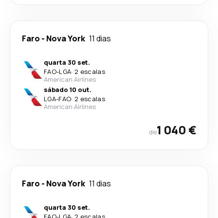
Faro
-
Nova York
11 dias
quarta 30 set.
FAO
-
LGA
·
2 escalas
American Airlines
sábado 10 out.
LGA
-
FAO
·
2 escalas
American Airlines
1 040 €
de
Faro
-
Nova York
11 dias
quarta 30 set.
FAO
-
LGA
·
2 escalas