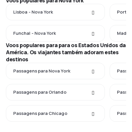
Voos populares para Nova York
Lisboa - Nova York
Porto 
Funchal - Nova York
Madrid
Voos populares para para os Estados Unidos da
América. Os viajantes também adoram estes
destinos
Passagens para Nova York
Passag
Passagens para Orlando
Passag
Passagens para Chicago
Passag