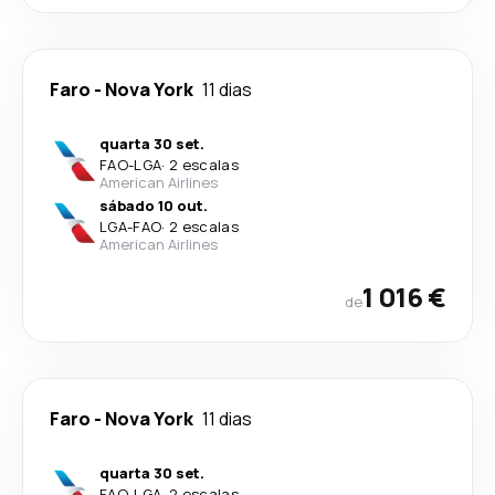
Faro
-
Nova York
11 dias
quarta 30 set.
FAO
-
LGA
·
2 escalas
American Airlines
sábado 10 out.
LGA
-
FAO
·
2 escalas
American Airlines
1 016 €
de
Faro
-
Nova York
11 dias
quarta 30 set.
FAO
-
LGA
·
2 escalas