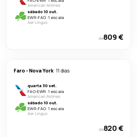
FAO
-
EWR
·
1 escala
American Airlines
sábado 10 out.
EWR
-
FAO
·
1 escala
Aer Lingus
809 €
de
Faro
-
Nova York
11 dias
quarta 30 set.
FAO
-
EWR
·
1 escala
American Airlines
sábado 10 out.
EWR
-
FAO
·
1 escala
Aer Lingus
820 €
de