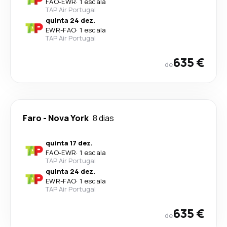
FAO
-
EWR
·
1 escala
TAP Air Portugal
quinta 24 dez.
EWR
-
FAO
·
1 escala
TAP Air Portugal
635 €
de
Faro
-
Nova York
8 dias
quinta 17 dez.
FAO
-
EWR
·
1 escala
TAP Air Portugal
quinta 24 dez.
EWR
-
FAO
·
1 escala
TAP Air Portugal
635 €
de