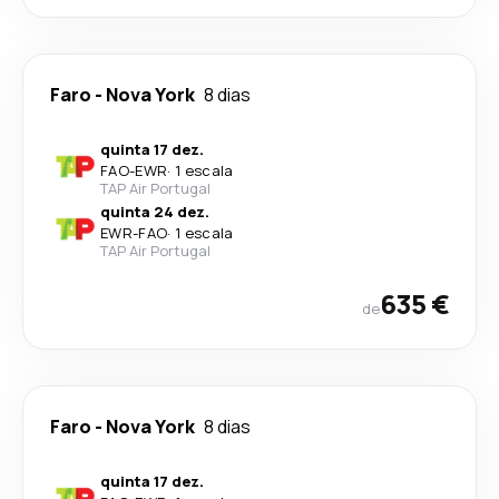
Faro
-
Nova York
8 dias
quinta 17 dez.
FAO
-
EWR
·
1 escala
TAP Air Portugal
quinta 24 dez.
EWR
-
FAO
·
1 escala
TAP Air Portugal
635 €
de
Faro
-
Nova York
8 dias
quinta 17 dez.