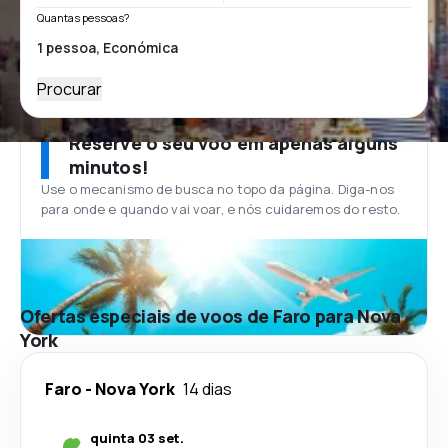
Quantas pessoas?
Procurar
Reserve o seu voo em apenas alguns
minutos!
Use o mecanismo de busca no topo da página. Diga-nos
para onde e quando vai voar, e nós cuidaremos do resto.
Ofertas especiais de voos de Faro para Nova
York
Faro
-
Nova York
14 dias
quinta 03 set.