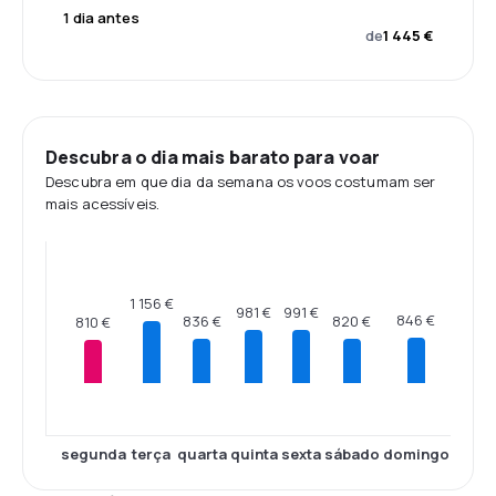
1 dia antes
de
1 445 €
Descubra o dia mais barato para voar
Descubra em que dia da semana os voos costumam ser
mais acessíveis.
1 156 €
991 €
981 €
846 €
836 €
820 €
810 €
segunda
terça
quarta
quinta
sexta
sábado
domingo