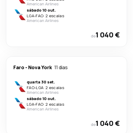
American Airlines
sábado 10 out.
LGA
-
FAO
·
2 escalas
American Airlines
1 040 €
de
Faro
-
Nova York
11 dias
quarta 30 set.
FAO
-
LGA
·
2 escalas
American Airlines
sábado 10 out.
LGA
-
FAO
·
2 escalas
American Airlines
1 040 €
de