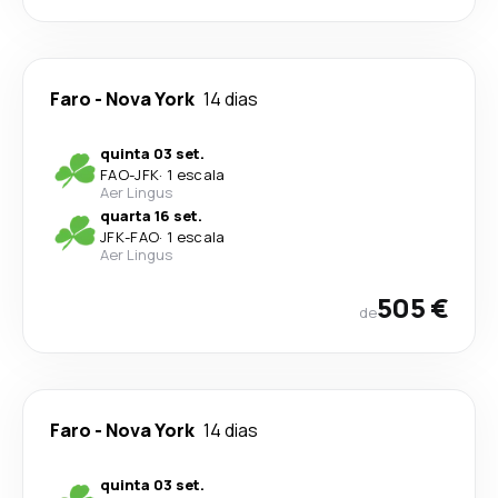
Faro
-
Nova York
14 dias
quinta 03 set.
FAO
-
JFK
·
1 escala
Aer Lingus
quarta 16 set.
JFK
-
FAO
·
1 escala
Aer Lingus
505 €
de
Faro
-
Nova York
14 dias
quinta 03 set.