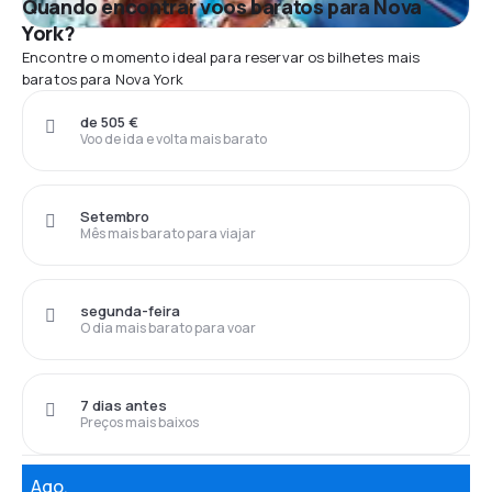
Quando encontrar voos baratos para Nova
York?
Encontre o momento ideal para reservar os bilhetes mais
baratos para Nova York
de 505 €
Voo de ida e volta mais barato
Setembro
Mês mais barato para viajar
segunda-feira
O dia mais barato para voar
7 dias antes
Preços mais baixos
Ago.