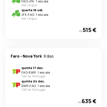
FAO
-
JFK
·
1 escala
Aer Lingus
quarta 16 set.
JFK
-
FAO
·
1 escala
Aer Lingus
515 €
de
Faro
-
Nova York
8 dias
quinta 17 dez.
FAO
-
EWR
·
1 escala
TAP Air Portugal
quinta 24 dez.
EWR
-
FAO
·
1 escala
TAP Air Portugal
635 €
de