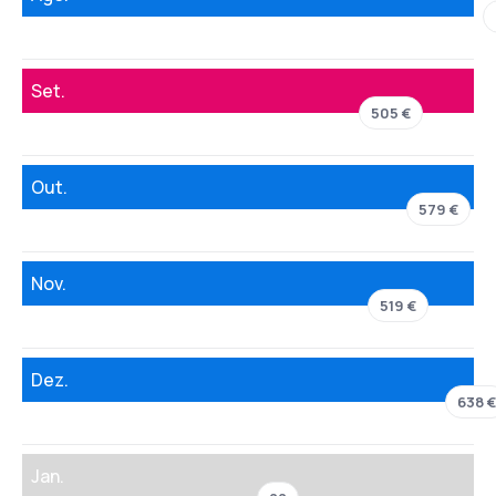
Set.
505 €
Out.
579 €
Nov.
519 €
Dez.
638 €
Jan.