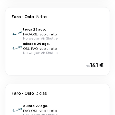
Faro
-
Oslo
5 dias
terça 25 ago.
FAO
-
OSL
·
voo direto
Norwegian Air Shuttle
sábado 29 ago.
OSL
-
FAO
·
voo direto
Norwegian Air Shuttle
141 €
de
Faro
-
Oslo
3 dias
quinta 27 ago.
FAO
-
OSL
·
voo direto
Norwegian Air Shuttle