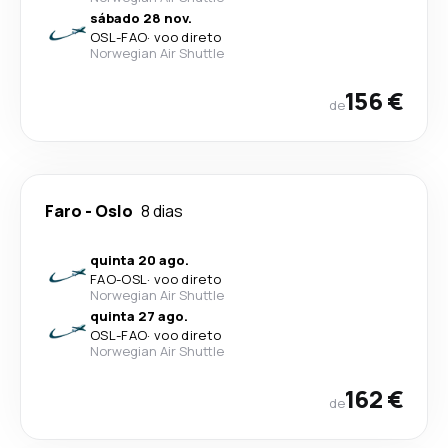
sábado 28 nov.
OSL
-
FAO
·
voo direto
Norwegian Air Shuttle
156 €
de
Faro
-
Oslo
8 dias
quinta 20 ago.
FAO
-
OSL
·
voo direto
Norwegian Air Shuttle
quinta 27 ago.
OSL
-
FAO
·
voo direto
Norwegian Air Shuttle
162 €
de