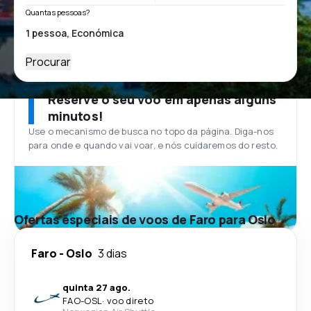
Quantas pessoas?
Procurar
Reserve o seu voo em apenas alguns
minutos!
Use o mecanismo de busca no topo da página. Diga-nos
para onde e quando vai voar, e nós cuidaremos do resto.
Ofertas especiais de voos de Faro para Oslo
Faro
-
Oslo
3 dias
quinta 27 ago.
FAO
-
OSL
·
voo direto