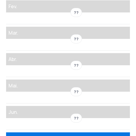
Fev.
??
Mar.
??
Abr.
??
Mai.
??
Jun.
??