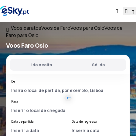
Voos baratos
Voos de Faro
Voos para Oslo
Voos de
Faro para Oslo
Voos
Faro Oslo
Ida e volta
Só ida
De
Para
Data de partida
Data de regresso