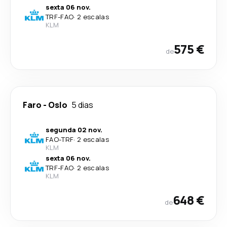
sexta 06 nov.
TRF
-
FAO
·
2 escalas
KLM
575 €
de
Faro
-
Oslo
5 dias
segunda 02 nov.
FAO
-
TRF
·
2 escalas
KLM
sexta 06 nov.
TRF
-
FAO
·
2 escalas
KLM
648 €
de