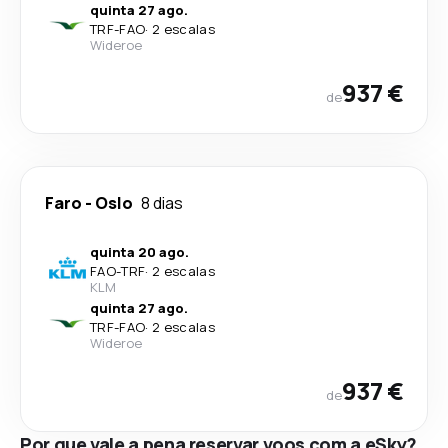
quinta 27 ago.
TRF
-
FAO
·
2 escalas
Wideroe
937 €
de
Faro
-
Oslo
8 dias
quinta 20 ago.
FAO
-
TRF
·
2 escalas
KLM
quinta 27 ago.
TRF
-
FAO
·
2 escalas
Wideroe
937 €
de
Por que vale a pena reservar voos com a eSky?