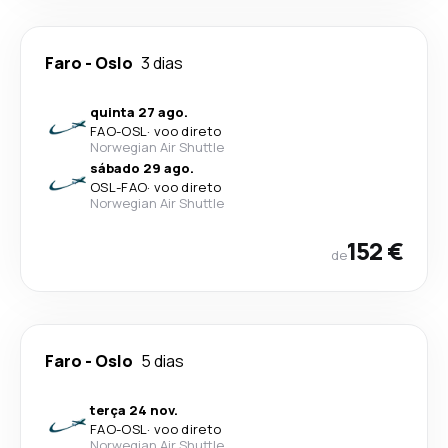
Faro
-
Oslo
3 dias
quinta 27 ago.
FAO
-
OSL
·
voo direto
Norwegian Air Shuttle
sábado 29 ago.
OSL
-
FAO
·
voo direto
Norwegian Air Shuttle
152 €
de
Faro
-
Oslo
5 dias
terça 24 nov.
FAO
-
OSL
·
voo direto
Norwegian Air Shuttle