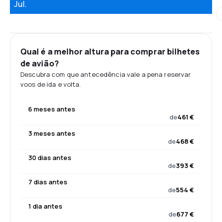
Jul.
Qual é a melhor altura para comprar bilhetes
de avião?
Descubra com que antecedência vale a pena reservar
voos de ida e volta.
6 meses antes
de
461 €
3 meses antes
de
468 €
30 dias antes
de
393 €
7 dias antes
de
554 €
1 dia antes
de
677 €