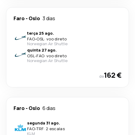
Faro
-
Oslo
3 dias
terça 25 ago.
FAO
-
OSL
·
voo direto
Norwegian Air Shuttle
quinta 27 ago.
OSL
-
FAO
·
voo direto
Norwegian Air Shuttle
162 €
de
Faro
-
Oslo
6 dias
segunda 31 ago.
FAO
-
TRF
·
2 escalas
KLM