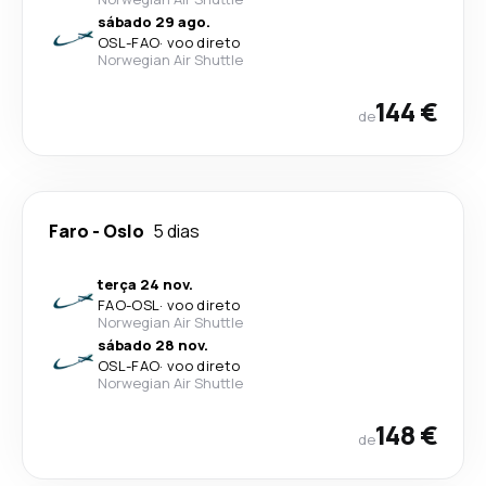
sábado 29 ago.
OSL
-
FAO
·
voo direto
Norwegian Air Shuttle
144 €
de
Faro
-
Oslo
5 dias
terça 24 nov.
FAO
-
OSL
·
voo direto
Norwegian Air Shuttle
sábado 28 nov.
OSL
-
FAO
·
voo direto
Norwegian Air Shuttle
148 €
de