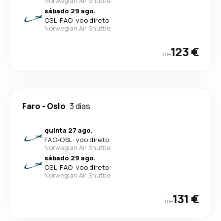
Norwegian Air Shuttle
sábado 29 ago.
OSL
-
FAO
·
voo direto
Norwegian Air Shuttle
123 €
de
Faro
-
Oslo
3 dias
quinta 27 ago.
FAO
-
OSL
·
voo direto
Norwegian Air Shuttle
sábado 29 ago.
OSL
-
FAO
·
voo direto
Norwegian Air Shuttle
131 €
de