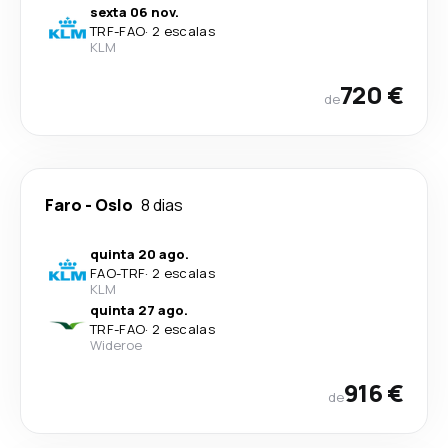
sexta 06 nov.
TRF
-
FAO
·
2 escalas
KLM
720 €
de
Faro
-
Oslo
8 dias
quinta 20 ago.
FAO
-
TRF
·
2 escalas
KLM
quinta 27 ago.
TRF
-
FAO
·
2 escalas
Wideroe
916 €
de