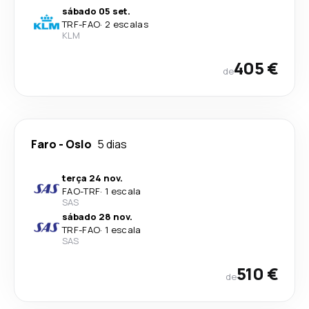
sábado 05 set.
TRF
-
FAO
·
2 escalas
KLM
405 €
de
Faro
-
Oslo
5 dias
terça 24 nov.
FAO
-
TRF
·
1 escala
SAS
sábado 28 nov.
TRF
-
FAO
·
1 escala
SAS
510 €
de