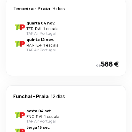
Terceira
-
Praia
9 dias
quarta 04 nov.
TER
-
RAI
·
1 escala
TAP Air Portugal
quinta 12 nov.
RAI
-
TER
·
1 escala
TAP Air Portugal
588 €
de
Funchal
-
Praia
12 dias
sexta 04 set.
FNC
-
RAI
·
1 escala
TAP Air Portugal
terça 15 set.