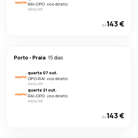
RAI
-
OPO
·
voo direto
easyJet
143 €
de
Porto
-
Praia
15 dias
quarta 07 out.
OPO
-
RAI
·
voo direto
easyJet
quarta 21 out.
RAI
-
OPO
·
voo direto
easyJet
143 €
de