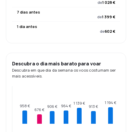
de
1 028 €
7 dias antes
de
1 399 €
1 dia antes
de
602 €
Descubra o dia mais barato para voar
Descubra em que dia da semana os voos costumam ser
mais acessíveis.
1 194 €
1 139 €
964 €
958 €
913 €
906 €
676 €