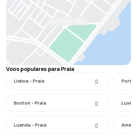
Veja no mapa
Voos populares para Praia
Lisboa - Praia
Porto 
Boston - Praia
Luxemb
Luanda - Praia
Ameste