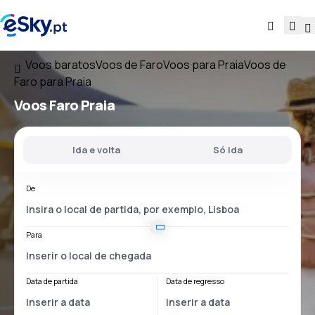
Voos baratos
Voos de Faro
Voos para Praia
Voos de
Faro para Praia
Voos
Faro Praia
Ida e volta
Só ida
De
Para
Data de partida
Data de regresso