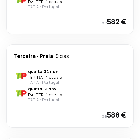
RAI
-
TER
·
1 escala
TAP Air Portugal
582 €
de
Terceira
-
Praia
9 dias
quarta 04 nov.
TER
-
RAI
·
1 escala
TAP Air Portugal
quinta 12 nov.
RAI
-
TER
·
1 escala
TAP Air Portugal
588 €
de