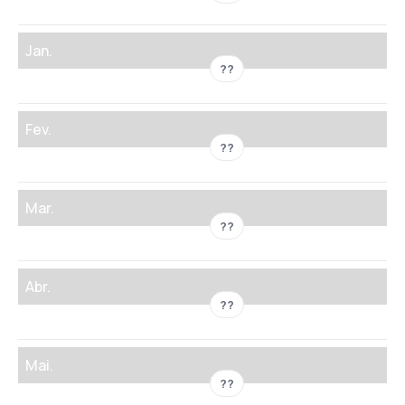
Jan.
??
Fev.
??
Mar.
??
Abr.
??
Mai.
??