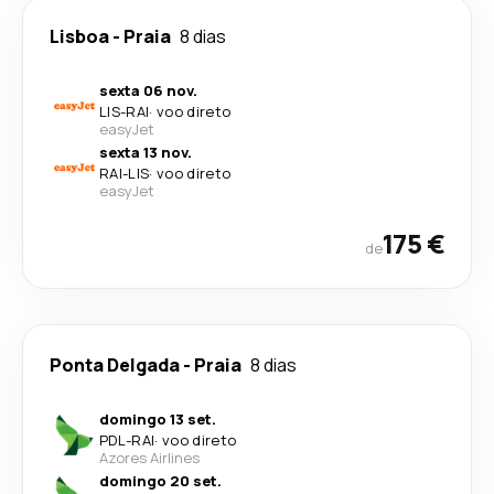
Lisboa
-
Praia
8 dias
sexta 06 nov.
LIS
-
RAI
·
voo direto
easyJet
sexta 13 nov.
RAI
-
LIS
·
voo direto
easyJet
175 €
de
Ponta Delgada
-
Praia
8 dias
domingo 13 set.
PDL
-
RAI
·
voo direto
Azores Airlines
domingo 20 set.