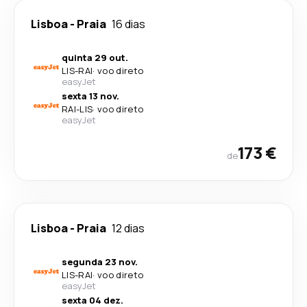
Lisboa
-
Praia
16 dias
quinta 29 out.
LIS
-
RAI
·
voo direto
easyJet
sexta 13 nov.
RAI
-
LIS
·
voo direto
easyJet
173 €
de
Lisboa
-
Praia
12 dias
segunda 23 nov.
LIS
-
RAI
·
voo direto
easyJet
sexta 04 dez.