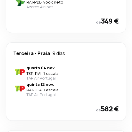
RAI
-
PDL
·
voo direto
Azores Airlines
349 €
de
Terceira
-
Praia
9 dias
quarta 04 nov.
TER
-
RAI
·
1 escala
TAP Air Portugal
quinta 12 nov.
RAI
-
TER
·
1 escala
TAP Air Portugal
582 €
de