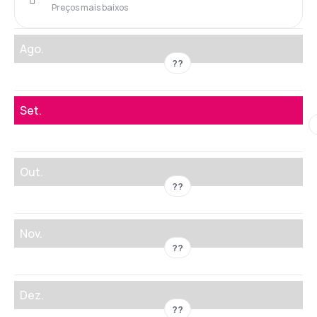
Preços mais baixos
Ago.
??
Set.
Out.
??
Nov.
??
Dez.
??