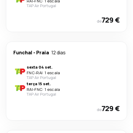
RAI
-
FNC
·
1 escala
TAP Air Portugal
729 €
de
Funchal
-
Praia
12 dias
sexta 04 set.
FNC
-
RAI
·
1 escala
TAP Air Portugal
terça 15 set.
RAI
-
FNC
·
1 escala
TAP Air Portugal
729 €
de