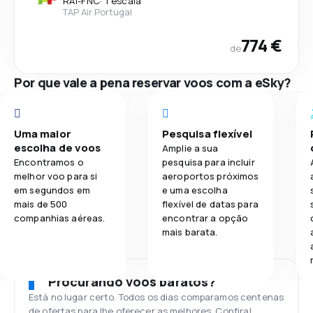
RAI
-
FNC
·
1 escala
TAP Air Portugal
774 €
de
Por que vale a pena reservar voos com a eSky?
Uma maior
Pesquisa flexível
escolha de voos
Amplie a sua
Encontramos o
pesquisa para incluir
melhor voo para si
aeroportos próximos
em segundos em
e uma escolha
mais de 500
flexível de datas para
companhias aéreas.
encontrar a opção
mais barata.
Procurando voos baratos?
Está no lugar certo. Todos os dias comparamos centenas
de ofertas para lhe oferecer as melhores. Confira!