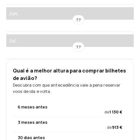
Jun.
??
Jul.
??
Qual é a melhor altura para comprar bilhetes
de avião?
Descubra com que antecedência vale a pena reservar
voos de ida e volta.
6 meses antes
de
1 130 €
3 meses antes
de
913 €
30 dias antes