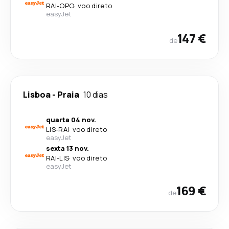
RAI
-
OPO
·
voo direto
easyJet
147 €
de
Lisboa
-
Praia
10 dias
quarta 04 nov.
LIS
-
RAI
·
voo direto
easyJet
sexta 13 nov.
RAI
-
LIS
·
voo direto
easyJet
169 €
de