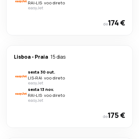
RAI
-
LIS
·
voo direto
easyJet
174 €
de
Lisboa
-
Praia
15 dias
sexta 30 out.
LIS
-
RAI
·
voo direto
easyJet
sexta 13 nov.
RAI
-
LIS
·
voo direto
easyJet
175 €
de