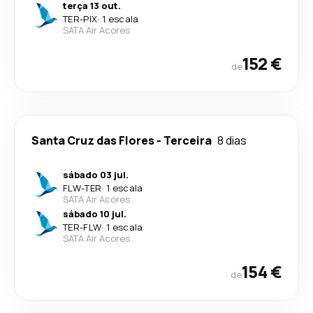
terça 13 out.
TER
-
PIX
·
1 escala
SATA Air Acores
152 €
de
Santa Cruz das Flores
-
Terceira
8 dias
sábado 03 jul.
FLW
-
TER
·
1 escala
SATA Air Acores
sábado 10 jul.
TER
-
FLW
·
1 escala
SATA Air Acores
154 €
de