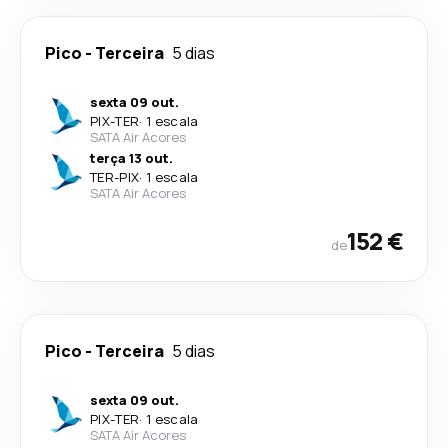
Pico
-
Terceira
5 dias
sexta 09 out.
PIX
-
TER
·
1 escala
SATA Air Acores
terça 13 out.
TER
-
PIX
·
1 escala
SATA Air Acores
152 €
de
Pico
-
Terceira
5 dias
sexta 09 out.
PIX
-
TER
·
1 escala
SATA Air Acores