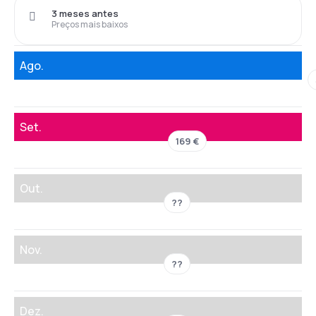
3 meses antes
Preços mais baixos
Ago.
Set.
169 €
Out.
??
Nov.
??
Dez.