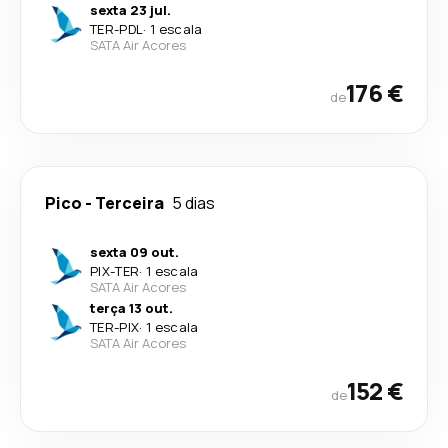
sexta 23 jul.
TER
-
PDL
·
1 escala
SATA Air Acores
176 €
de
Pico
-
Terceira
5 dias
sexta 09 out.
PIX
-
TER
·
1 escala
SATA Air Acores
terça 13 out.
TER
-
PIX
·
1 escala
SATA Air Acores
152 €
de