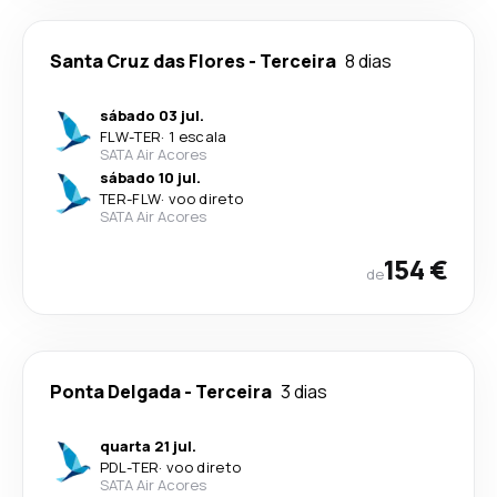
Santa Cruz das Flores
-
Terceira
8 dias
sábado 03 jul.
FLW
-
TER
·
1 escala
SATA Air Acores
sábado 10 jul.
TER
-
FLW
·
voo direto
SATA Air Acores
154 €
de
Ponta Delgada
-
Terceira
3 dias
quarta 21 jul.
PDL
-
TER
·
voo direto
SATA Air Acores