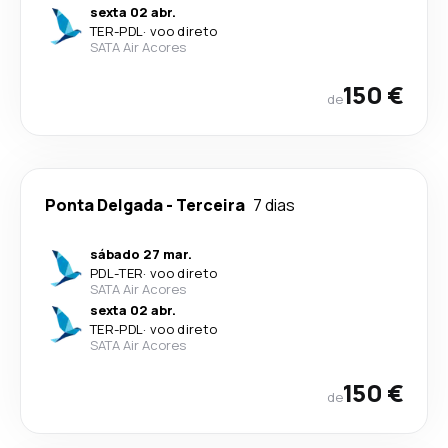
sexta 02 abr.
TER
-
PDL
·
voo direto
SATA Air Acores
150 €
de
Ponta Delgada
-
Terceira
7 dias
sábado 27 mar.
PDL
-
TER
·
voo direto
SATA Air Acores
sexta 02 abr.
TER
-
PDL
·
voo direto
SATA Air Acores
150 €
de