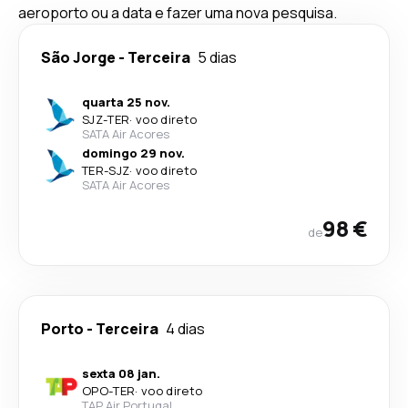
aeroporto ou a data e fazer uma nova pesquisa.
São Jorge
-
Terceira
5 dias
quarta 25 nov.
SJZ
-
TER
·
voo direto
SATA Air Acores
domingo 29 nov.
TER
-
SJZ
·
voo direto
SATA Air Acores
98 €
de
Porto
-
Terceira
4 dias
sexta 08 jan.
OPO
-
TER
·
voo direto
TAP Air Portugal