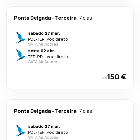
Ponta Delgada
-
Terceira
7 dias
sábado 27 mar.
PDL
-
TER
·
voo direto
SATA Air Acores
sexta 02 abr.
TER
-
PDL
·
voo direto
SATA Air Acores
150 €
de
Ponta Delgada
-
Terceira
7 dias
sábado 27 mar.
PDL
-
TER
·
voo direto
SATA Air Acores