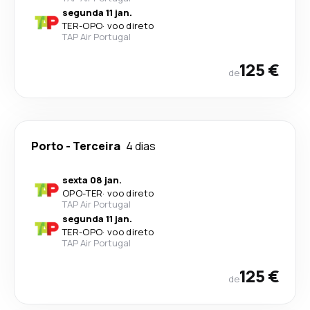
segunda 11 jan.
TER
-
OPO
·
voo direto
TAP Air Portugal
125 €
de
Porto
-
Terceira
4 dias
sexta 08 jan.
OPO
-
TER
·
voo direto
TAP Air Portugal
segunda 11 jan.
TER
-
OPO
·
voo direto
TAP Air Portugal
125 €
de