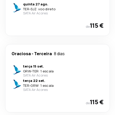
quinta 27 ago.
TER
-
SJZ
·
voo direto
SATA Air Acores
115 €
de
Graciosa
-
Terceira
8 dias
terça 15 set.
GRW
-
TER
·
1 escala
SATA Air Acores
terça 22 set.
TER
-
GRW
·
1 escala
SATA Air Acores
115 €
de