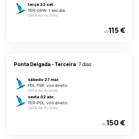
terça 22 set.
TER
-
GRW
·
1 escala
SATA Air Acores
115 €
de
Ponta Delgada
-
Terceira
7 dias
sábado 27 mar.
PDL
-
TER
·
voo direto
SATA Air Acores
sexta 02 abr.
TER
-
PDL
·
voo direto
SATA Air Acores
150 €
de