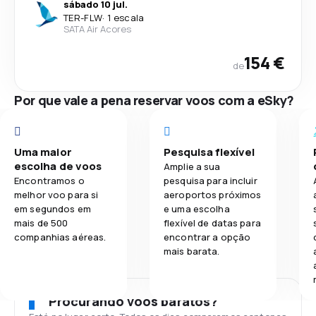
sábado 10 jul.
TER
-
FLW
·
1 escala
SATA Air Acores
154 €
de
Por que vale a pena reservar voos com a eSky?
Uma maior
Pesquisa flexível
escolha de voos
Amplie a sua
Encontramos o
pesquisa para incluir
melhor voo para si
aeroportos próximos
em segundos em
e uma escolha
mais de 500
flexível de datas para
companhias aéreas.
encontrar a opção
mais barata.
Procurando voos baratos?