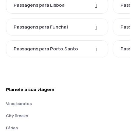
Passagens para Lisboa
Passag
Passagens para Funchal
Passag
Passagens para Porto Santo
Passag
Planeie a sua viagem
Voos baratos
City Breaks
Férias