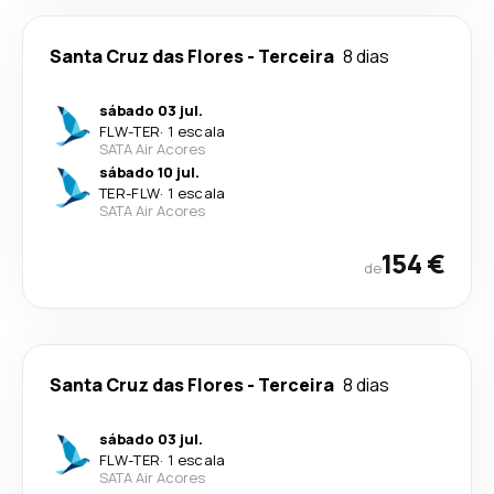
Santa Cruz das Flores
-
Terceira
8 dias
sábado 03 jul.
FLW
-
TER
·
1 escala
SATA Air Acores
sábado 10 jul.
TER
-
FLW
·
1 escala
SATA Air Acores
154 €
de
Santa Cruz das Flores
-
Terceira
8 dias
sábado 03 jul.
FLW
-
TER
·
1 escala
SATA Air Acores