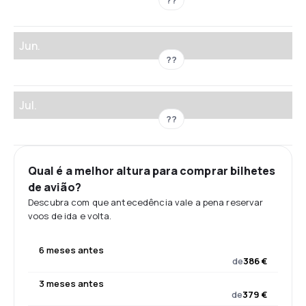
Jun.
??
Jul.
??
Qual é a melhor altura para comprar bilhetes
de avião?
Descubra com que antecedência vale a pena reservar
voos de ida e volta.
6 meses antes
de
386 €
3 meses antes
de
379 €