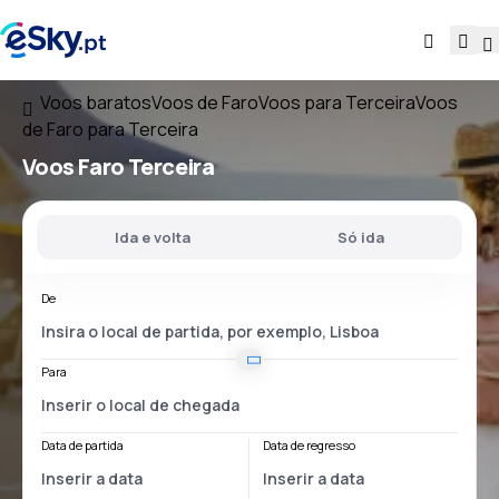
Voos baratos
Voos de Faro
Voos para Terceira
Voos
de Faro para Terceira
Voos
Faro Terceira
Ida e volta
Só ida
De
Para
Data de partida
Data de regresso