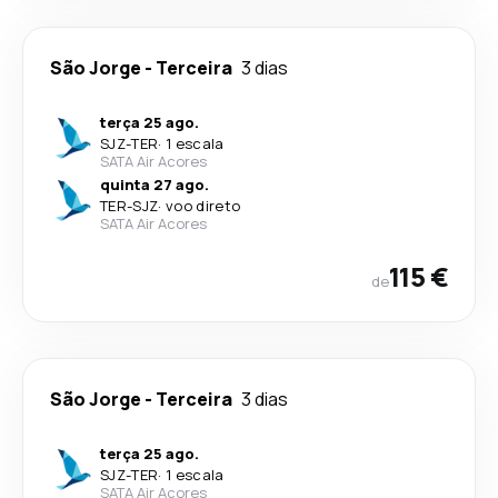
São Jorge
-
Terceira
3 dias
terça 25 ago.
SJZ
-
TER
·
1 escala
SATA Air Acores
quinta 27 ago.
TER
-
SJZ
·
voo direto
SATA Air Acores
115 €
de
São Jorge
-
Terceira
3 dias
terça 25 ago.
SJZ
-
TER
·
1 escala
SATA Air Acores