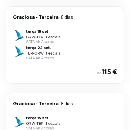
Graciosa
-
Terceira
8 dias
terça 15 set.
GRW
-
TER
·
1 escala
SATA Air Acores
terça 22 set.
TER
-
GRW
·
1 escala
SATA Air Acores
115 €
de
Graciosa
-
Terceira
8 dias
terça 15 set.
GRW
-
TER
·
1 escala
SATA Air Acores