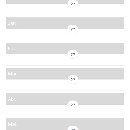
??
Jan.
??
Fev.
??
Mar.
??
Abr.
??
Mai.
??