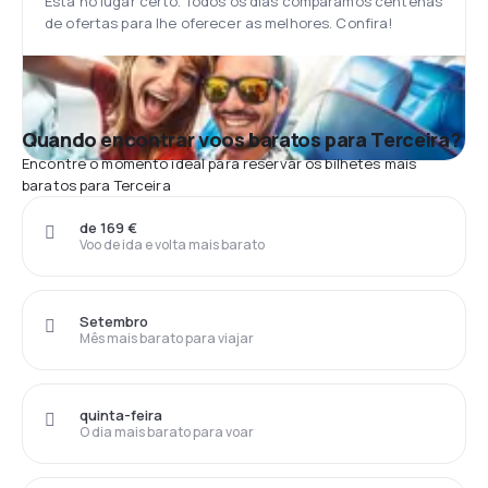
Está no lugar certo. Todos os dias comparamos centenas
de ofertas para lhe oferecer as melhores. Confira!
Quando encontrar voos baratos para Terceira?
Encontre o momento ideal para reservar os bilhetes mais
baratos para Terceira
de 169 €
Voo de ida e volta mais barato
Setembro
Mês mais barato para viajar
quinta-feira
O dia mais barato para voar