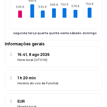
994 €
750 €
702 €
695 €
578 €
534 €
526 €
segunda
terça
quarta
quinta
sexta
sábado
domingo
Informações gerais
16:41, 8 ago 2026
Hora local (UTC+0)
1 h 20 min
Horário do voo de Funchal
EUR
Moeda local