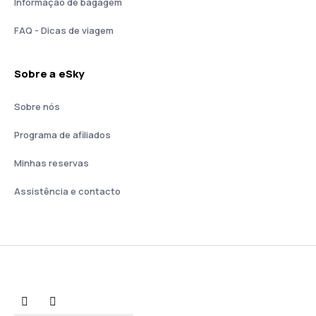
Informação de bagagem
FAQ - Dicas de viagem
Sobre a eSky
Sobre nós
Programa de afiliados
Minhas reservas
Assistência e contacto