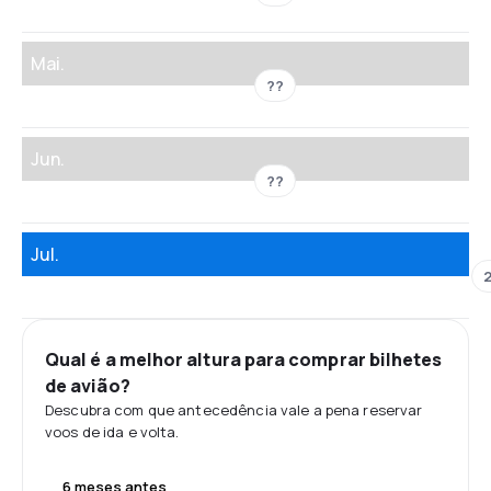
Mai.
??
Jun.
??
Jul.
Qual é a melhor altura para comprar bilhetes
de avião?
Descubra com que antecedência vale a pena reservar
voos de ida e volta.
6 meses antes