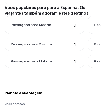
Voos populares para para a Espanha. Os
viajantes também adoram estes destinos
Passagens para Madrid
Passag
Passagens para Sevilha
Passag
Passagens para Málaga
Passag
Planeie a sua viagem
Voos baratos