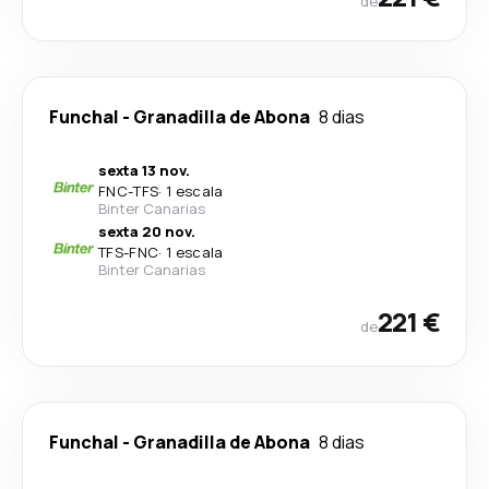
de
Funchal
-
Granadilla de Abona
8 dias
sexta 13 nov.
FNC
-
TFS
·
1 escala
Binter Canarias
sexta 20 nov.
TFS
-
FNC
·
1 escala
Binter Canarias
221 €
de
Funchal
-
Granadilla de Abona
8 dias