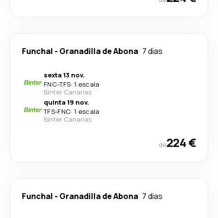
Funchal
-
Granadilla de Abona
7 dias
sexta 13 nov.
FNC
-
TFS
·
1 escala
Binter Canarias
quinta 19 nov.
TFS
-
FNC
·
1 escala
Binter Canarias
224 €
de
Funchal
-
Granadilla de Abona
7 dias