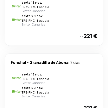
sexta 13 nov.
FNC
-
TFS
·
1 escala
Binter Canarias
sexta 20 nov.
TFS
-
FNC
·
1 escala
Binter Canarias
221 €
de
Funchal
-
Granadilla de Abona
8 dias
sexta 13 nov.
FNC
-
TFS
·
1 escala
Binter Canarias
sexta 20 nov.
TFS
-
FNC
·
1 escala
Binter Canarias
221 €