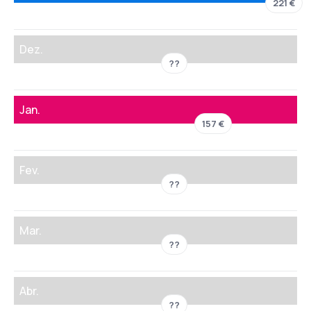
221 €
Dez.
??
Jan.
157 €
Fev.
??
Mar.
??
Abr.
??