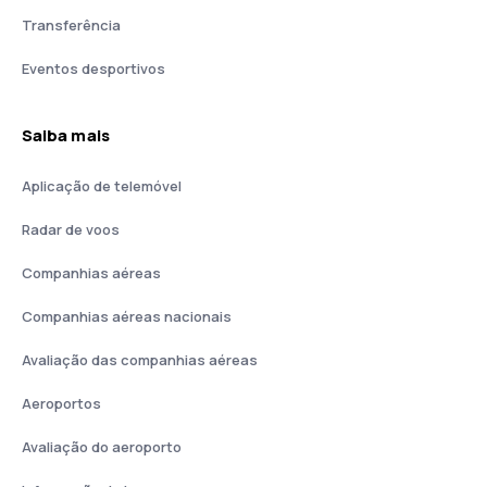
Transferência
Eventos desportivos
Saiba mais
Aplicação de telemóvel
Radar de voos
Companhias aéreas
Companhias aéreas nacionais
Avaliação das companhias aéreas
Aeroportos
Avaliação do aeroporto