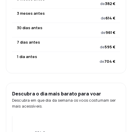
de
382 €
3 meses antes
de
614 €
30 dias antes
de
961 €
7 dias antes
de
595 €
1 dia antes
de
704 €
Descubra o dia mais barato para voar
Descubra em que dia da semana os voos costumam ser
mais acessíveis.