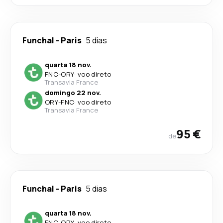
Funchal
-
Paris
5 dias
quarta 18 nov.
FNC
-
ORY
·
voo direto
Transavia France
domingo 22 nov.
ORY
-
FNC
·
voo direto
Transavia France
95 €
de
Funchal
-
Paris
5 dias
quarta 18 nov.
FNC
-
ORY
·
voo direto