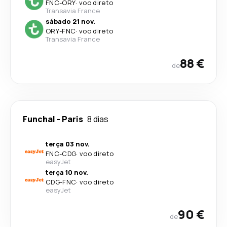
FNC
-
ORY
·
voo direto
Transavia France
sábado 21 nov.
ORY
-
FNC
·
voo direto
Transavia France
88 €
de
Funchal
-
Paris
8 dias
terça 03 nov.
FNC
-
CDG
·
voo direto
easyJet
terça 10 nov.
CDG
-
FNC
·
voo direto
easyJet
90 €
de