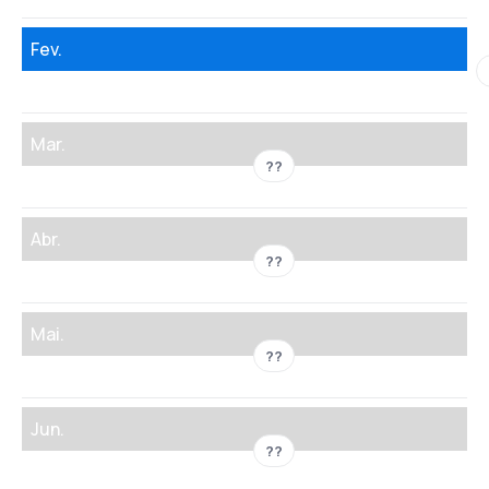
Fev.
Mar.
??
Abr.
??
Mai.
??
Jun.
??