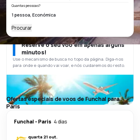
Quantas pessoas?
Procurar
Reserve o seu voo em apenas alguns
minutos!
Use o mecanismo de busca no topo da página. Diga-nos
para onde e quando vai voar, e nós cuidaremos do resto.
Ofertas especiais de voos de Funchal para
Paris
Funchal
-
Paris
4 dias
quarta 21 out.