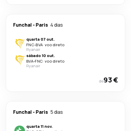
Funchal
-
Paris
4 dias
quarta 07 out.
FNC
-
BVA
·
voo direto
Ryanair
sábado 10 out.
BVA
-
FNC
·
voo direto
Ryanair
93 €
de
Funchal
-
Paris
5 dias
quarta 11 nov.