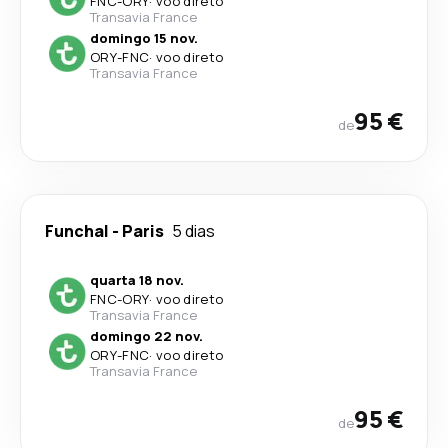
FNC
-
ORY
·
voo direto
Transavia France
domingo 15 nov.
ORY
-
FNC
·
voo direto
Transavia France
95 €
de
Funchal
-
Paris
5 dias
quarta 18 nov.
FNC
-
ORY
·
voo direto
Transavia France
domingo 22 nov.
ORY
-
FNC
·
voo direto
Transavia France
95 €
de