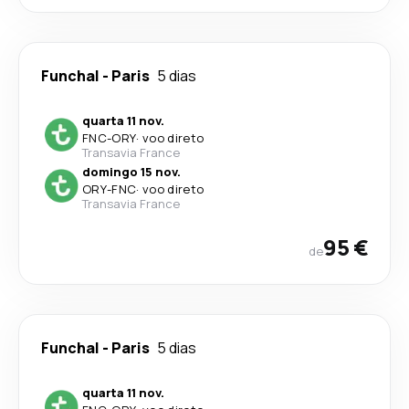
Funchal
-
Paris
5 dias
quarta 11 nov.
FNC
-
ORY
·
voo direto
Transavia France
domingo 15 nov.
ORY
-
FNC
·
voo direto
Transavia France
95 €
de
Funchal
-
Paris
5 dias
quarta 11 nov.