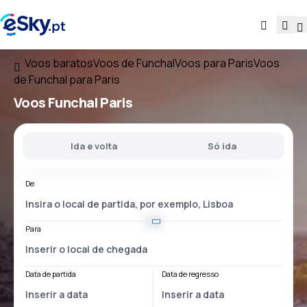
Voos baratos
Voos de Funchal
Voos para Paris
Voos
de Funchal para Paris
Voos
Funchal Paris
Ida e volta
Só ida
De
Para
Data de partida
Data de regresso