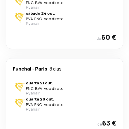
FNC
-
BVA
·
voo direto
Ryanair
sábado 24 out.
BVA
-
FNC
·
voo direto
Ryanair
60 €
de
Funchal
-
Paris
8 dias
quarta 21 out.
FNC
-
BVA
·
voo direto
Ryanair
quarta 28 out.
BVA
-
FNC
·
voo direto
Ryanair
63 €
de