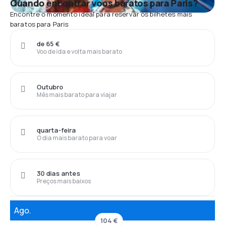
Quando encontrar voos baratos para Paris?
Encontre o momento ideal para reservar os bilhetes mais
baratos para Paris
de 65 €
Voo de ida e volta mais barato
Outubro
Mês mais barato para viajar
quarta-feira
O dia mais barato para voar
30 dias antes
Preços mais baixos
Ago.
104 €