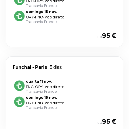
FNC
-
ORY
·
voo direto
Transavia France
domingo 15 nov.
ORY
-
FNC
·
voo direto
Transavia France
95 €
de
Funchal
-
Paris
5 dias
quarta 11 nov.
FNC
-
ORY
·
voo direto
Transavia France
domingo 15 nov.
ORY
-
FNC
·
voo direto
Transavia France
95 €
de