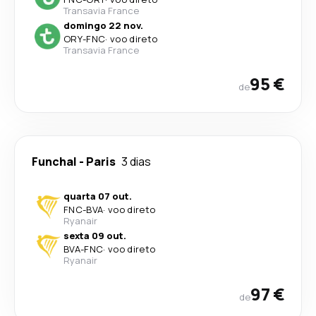
Transavia France
domingo 22 nov.
ORY
-
FNC
·
voo direto
Transavia France
95 €
de
Funchal
-
Paris
3 dias
quarta 07 out.
FNC
-
BVA
·
voo direto
Ryanair
sexta 09 out.
BVA
-
FNC
·
voo direto
Ryanair
97 €
de