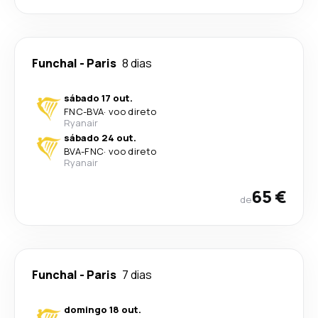
Funchal
-
Paris
8 dias
sábado 17 out.
FNC
-
BVA
·
voo direto
Ryanair
sábado 24 out.
BVA
-
FNC
·
voo direto
Ryanair
65 €
de
Funchal
-
Paris
7 dias
domingo 18 out.