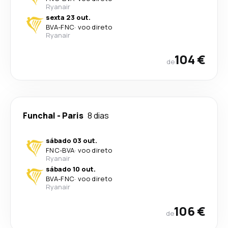
Ryanair
sexta 23 out.
BVA
-
FNC
·
voo direto
Ryanair
104 €
de
Funchal
-
Paris
8 dias
sábado 03 out.
FNC
-
BVA
·
voo direto
Ryanair
sábado 10 out.
BVA
-
FNC
·
voo direto
Ryanair
106 €
de