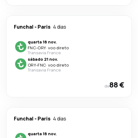
Funchal
-
Paris
4 dias
quarta 18 nov.
FNC
-
ORY
·
voo direto
Transavia France
sábado 21 nov.
ORY
-
FNC
·
voo direto
Transavia France
88 €
de
Funchal
-
Paris
4 dias
quarta 18 nov.