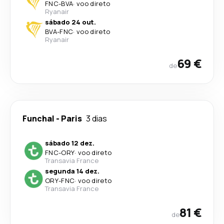
FNC
-
BVA
·
voo direto
Ryanair
sábado 24 out.
BVA
-
FNC
·
voo direto
Ryanair
69 €
de
Funchal
-
Paris
3 dias
sábado 12 dez.
FNC
-
ORY
·
voo direto
Transavia France
segunda 14 dez.
ORY
-
FNC
·
voo direto
Transavia France
81 €
de