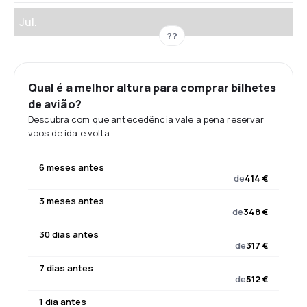
Jul.
??
Qual é a melhor altura para comprar bilhetes
de avião?
Descubra com que antecedência vale a pena reservar
voos de ida e volta.
6 meses antes
de
414 €
3 meses antes
de
348 €
30 dias antes
de
317 €
7 dias antes
de
512 €
1 dia antes