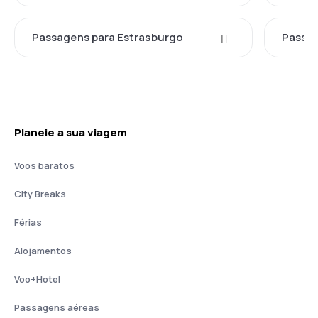
Passagens para Estrasburgo
Passag
Planeie a sua viagem
Voos baratos
City Breaks
Férias
Alojamentos
Voo+Hotel
Passagens aéreas