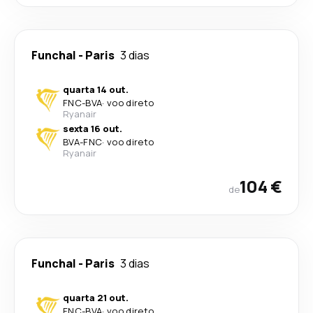
Funchal
-
Paris
3 dias
quarta 14 out.
FNC
-
BVA
·
voo direto
Ryanair
sexta 16 out.
BVA
-
FNC
·
voo direto
Ryanair
104 €
de
Funchal
-
Paris
3 dias
quarta 21 out.
FNC
-
BVA
·
voo direto